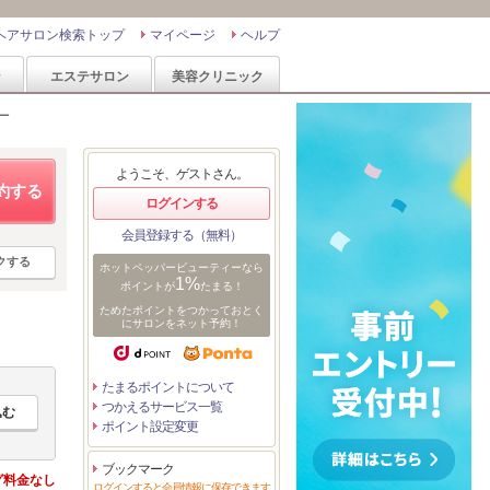
ヘアサロン検索トップ
マイページ
ヘルプ
ン
エステサロン
美容クリニック
ー
ようこそ、ゲストさん。
約する
ログインする
会員登録する（無料）
クする
ホットペッパービューティーなら
1%
ポイントが
たまる！
ためたポイントをつかっておとく
にサロンをネット予約！
たまるポイントについて
つかえるサービス一覧
ポイント設定変更
ブックマーク
グ料金なし
ログインすると会員情報に保存できます