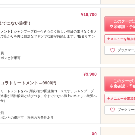
¥18,700
このクーポ
までにない施術！
空席確認・予
トメント】シャンプーブロー付き☆全く新しい理論の限りなくダメ
で広がりを抑え自然なツヤツヤな髪が持続します。/指名可/ロン
メニューを追加
し
ブックマー
全員
ーポンと併用可
¥9,900
このクーポ
コラトリートメント→9900円
空席確認・予
リートメントを2ヶ月以内に3回施術コースです。シャンプーブ
度水素が活性酸素と結びつき、今までにない極上の水々しい艶髪へ
メニューを追加
料金）
し
ブックマー
全員
ーポンとの併用可 再来の方条件あり
¥0