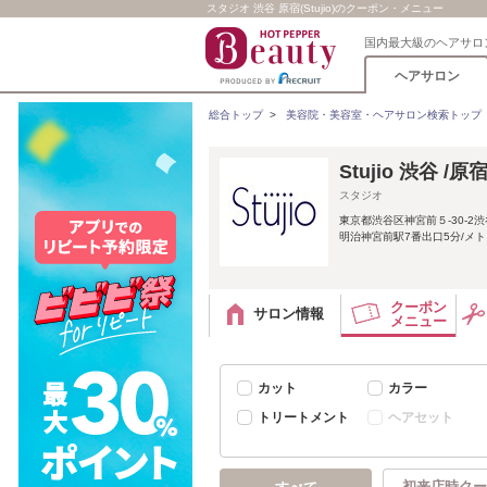
スタジオ 渋谷 原宿(Stujio)のクーポン・メニュー
国内最大級のヘアサロ
ヘアサロン
総合トップ
>
美容院・美容室・ヘアサロン検索トップ
Stujio 渋谷 
スタジオ
東京都渋谷区神宮前５-30-2
明治神宮前駅7番出口5分/メトロ
クーポン
サロン情報
メニュー
カット
カラー
トリートメント
ヘアセット
初来店時クー