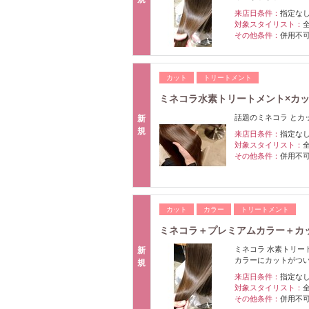
来店日条件：
指定な
対象スタイリスト：
その他条件：
併用不
カット
トリートメント
ミネコラ水素トリートメント×カ
話題のミネコラ とカ
新
規
来店日条件：
指定な
対象スタイリスト：
その他条件：
併用不
カット
カラー
トリートメント
ミネコラ＋プレミアムカラー＋カ
ミネコラ 水素トリー
新
カラーにカットがつ
規
来店日条件：
指定な
対象スタイリスト：
その他条件：
併用不