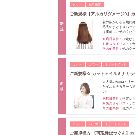
カット
縮毛矯正
ご新規様【アルカリダメージ0】
髪の広がりを自然に
新
毛先のまとまりバッチ
規
は事前にご予約くだ
来店日条件：
指定な
対象スタイリスト：
その他条件：
他のク
カット
カラー
トリートメント
ご新規様☆ カット＋イルミナカラ
大人気のAujuaト
新
たイルミナカラーも追
規
い!
来店日条件：
指定な
対象スタイリスト：
その他条件：
他のク
カット
パーマ
トリートメント
ご新規様☆ 【再現性ばつぐん】カ