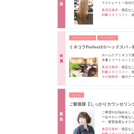
ラストレート！自分
規
来店日条件：
指定な
対象スタイリスト：
トリートメント
ヘッドスパ
ミネコラPerfect3☆ヘッドスパ→9
ホームケアミネコラ濃
全
水素トリートメント
員
来店日条件：
指定な
対象スタイリスト：
その他条件：
他のク
カット
ご新規様【しっかりカウンセリング】
ご希望やお悩みをし
新
ー込※ロング料金な
規
ー・髪質改善もオス
来店日条件：
指定な
対象スタイリスト：