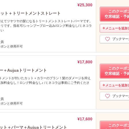
¥25,300
このクーポ
カット＋トリートメントストレート
空席確認・予
抑えてツヤツヤの髪になるトリートメントストレートパーマです。
リです。指名可/シャンプーブロー込み/ロング料金なし/ミネコラ
メニューを追加
さい
し
ブックマー
全員
ーポンと併用不可
¥17,800
このクーポ
ー＋Aujuaトリートメント
空席確認・予
リートメントが付いたカット＋カラーのプラン！髪のダメージを抑え
加料金なし！ロング料金なし♪ /ミネコラは事前にご予約くださ
メニューを追加
し
ブックマー
全員
ーポンと併用不可
¥17,600
このクーポ
ット＋パーマ＋Aujuaトリートメント