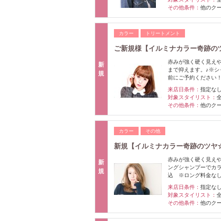
その他条件：
他のク
カラー
トリートメント
ご新規様【イルミナカラー奇跡のツ
赤みが強く硬く見え
新
まで抑えます。♪※
規
前にご予約ください
来店日条件：
指定な
対象スタイリスト：
その他条件：
他のク
カラー
その他
新規【イルミナカラー奇跡のツヤ☆
赤みが強く硬く見え
新
ングシャンプーでカ
規
込 ※ロング料金な
来店日条件：
指定な
対象スタイリスト：
その他条件：
他のク