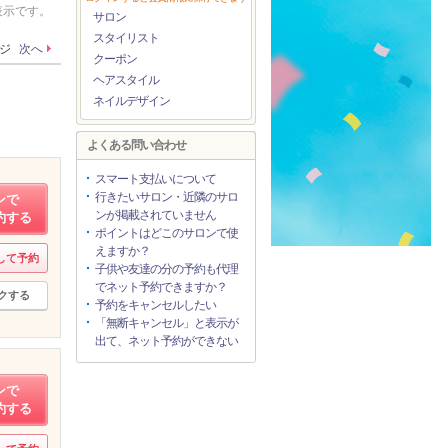
表示です。
サロン
スタイリスト
ージ
次へ
クーポン
ヘアスタイル
ネイルデザイン
よくある問い合わせ
スマート支払いについて
行きたいサロン・近隣のサロ
ンで
ンが掲載されていません
約する
ポイントはどこのサロンで使
えますか？
して予約
子供や友達の分の予約も代理
でネット予約できますか？
クする
予約をキャンセルしたい
「無断キャンセル」と表示が
出て、ネット予約ができない
ンで
約する