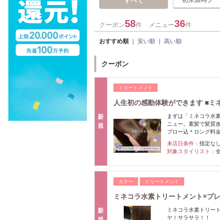
すべて
58
36
クーポン
件
メニュー
件
おすすめ順
｜
安い順
｜
高い順
クーポン
トリートメント
人生初の感動体験ができます ■ミネ
まずは「ミネコラ水
新
ニュー。素髪で髪質
規
ブロー込＊ロング料
来店日条件：
指定な
対象スタイリスト：
カラー
トリートメント
ミネコラ水素トリートメント×プレミ
ミネコラ水素トリー
新
ヤ！サラサラ！！
規