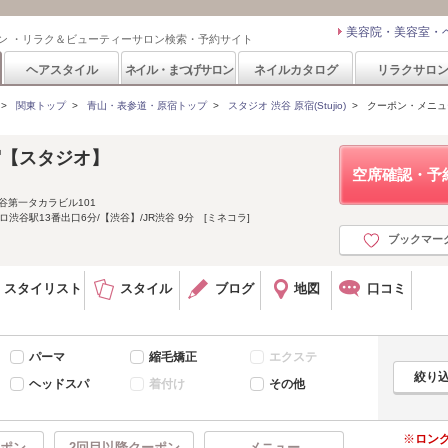
美容院・美容室・
ン ・リラク＆ビューティーサロン検索・予約サイト
ヘアスタイル
ネイル・まつげサロン
ネイルカタログ
リラクサロ
>
関東トップ
>
青山・表参道・原宿トップ
>
スタジオ 渋谷 原宿(Stujio)
>
クーポン・メニュ
/原宿【スタジオ】
空席確認・予
渋谷第一タカラビル101
渋谷駅13番出口6分/【渋谷】/JR渋谷 9分 [ミネコラ]
ブックマー
スタイリスト
スタイル
ブログ
地図
口コミ
パーマ
縮毛矯正
エクステ
ヘッドスパ
着付け
その他
ロン
ポン
2回目以降クーポン
メニュー