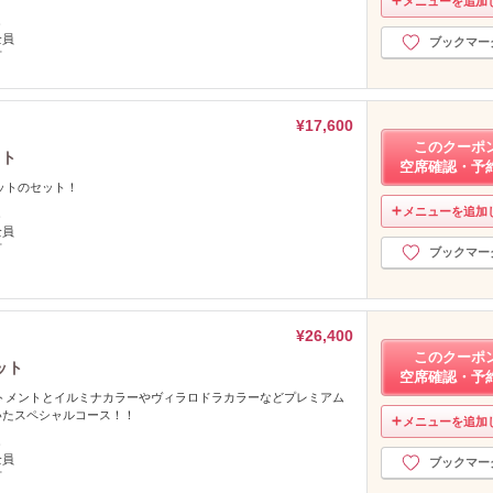
メニューを追加
し
全員
ブックマー
可
¥17,600
このクーポ
ット
空席確認・予
ットのセット！
メニューを追加
し
全員
可
ブックマー
¥26,400
このクーポ
ット
空席確認・予
トメントとイルミナカラーやヴィラロドラカラーなどプレミアム
いたスペシャルコース！！
メニューを追加
し
全員
ブックマー
可