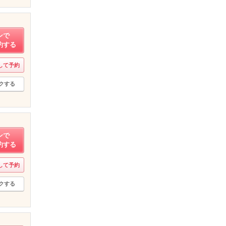
ンで
約する
して予約
クする
ンで
約する
して予約
クする