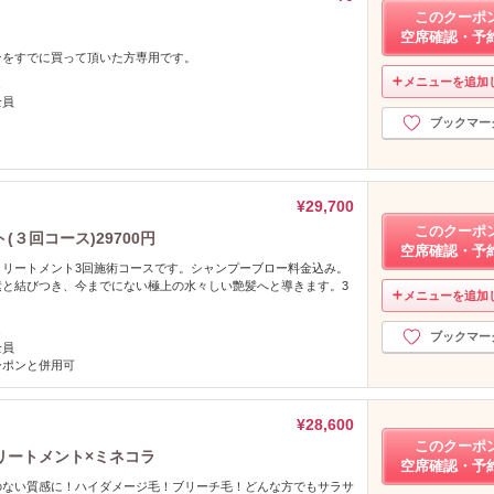
このクーポ
空席確認・予
ンをすでに買って頂いた方専用です。
メニューを追加
し
全員
ブックマー
¥29,700
このクーポ
３回コース)29700円
空席確認・予
トリートメント3回施術コースです。シャンプーブロー料金込み。
素と結びつき、今までにない極上の水々しい艶髪へと導きます。3
メニューを追加
し
ブックマー
全員
ーポンと併用可
¥28,600
このクーポ
リートメント×ミネコラ
空席確認・予
のない質感に！ハイダメージ毛！ブリーチ毛！どんな方でもサラサ