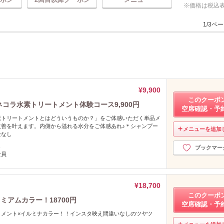
価格は税込
1/3ペ
¥9,900
このクーポ
コラ水素トリートメント体験コース9,900円
空席確認・予
素トリートメントとはどういうものか？」をご体感いただく単品メ
改善を叶えます。内側から溢れる水分をご体感あれ♪＊シャンプー
メニューを追加
金なし
し
ブックマー
全員
¥18,700
このクーポ
アムカラー！18700円
空席確認・予
トメント×イルミナカラー！！インスタ映え間違いなしのツヤツ