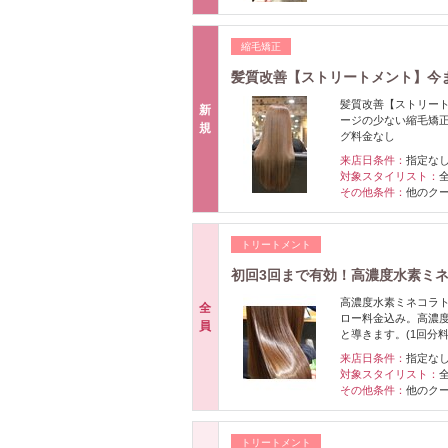
縮毛矯正
髪質改善【ストリートメント】今
髪質改善【ストリー
新
ージの少ない縮毛矯正
規
グ料金なし
来店日条件：
指定な
対象スタイリスト：
その他条件：
他のク
トリートメント
初回3回まで有効！高濃度水素ミネ
高濃度水素ミネコラト
全
ロー料金込み。高濃
員
と導きます。(1回分
来店日条件：
指定な
対象スタイリスト：
その他条件：
他のク
トリートメント