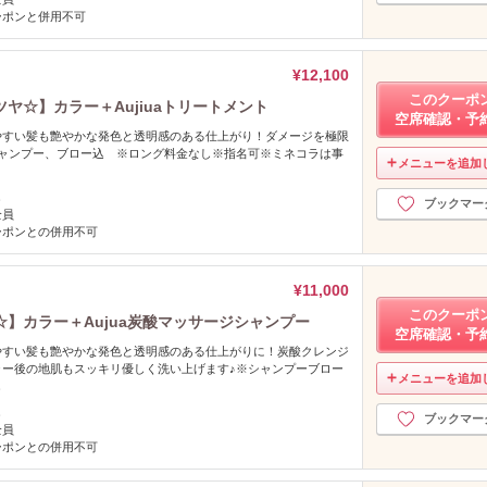
ーポンと併用不可
¥12,100
このクーポ
ヤ☆】カラー＋Aujiuaトリートメント
空席確認・予
やすい髪も艶やかな発色と透明感のある仕上がり！ダメージを極限
シャンプー、ブロー込 ※ロング料金なし※指名可※ミネコラは事
メニューを追加
！
し
ブックマー
全員
ーポンとの併用不可
¥11,000
このクーポ
】カラー＋Aujua炭酸マッサージシャンプー
空席確認・予
やすい髪も艶やかな発色と透明感のある仕上がりに！炭酸クレンジ
ラー後の地肌もスッキリ優しく洗い上げます♪※シャンプーブロー
メニューを追加
し
し
ブックマー
全員
ーポンとの併用不可