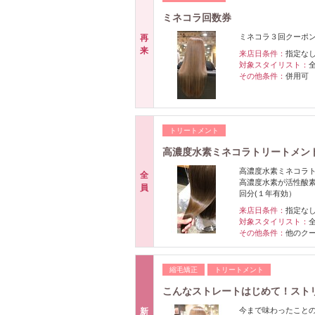
ミネコラ回数券
ミネコラ３回クーポ
再
来
来店日条件：
指定な
対象スタイリスト：
その他条件：
併用可
トリートメント
高濃度水素ミネコラトリートメント(
高濃度水素ミネコラ
全
高濃度水素が活性酸
員
回分(１年有効）
来店日条件：
指定な
対象スタイリスト：
その他条件：
他のク
縮毛矯正
トリートメント
こんなストレートはじめて！スト
今まで味わったこと
新