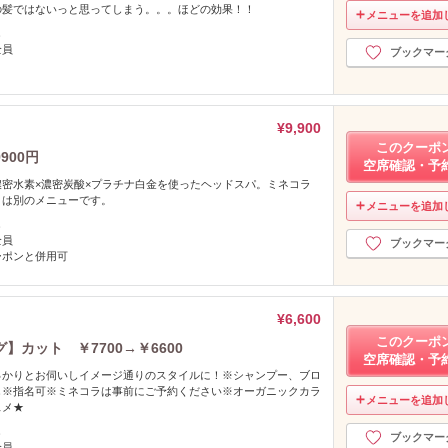
の髪ではないっと思ってしまう。。。ほどの効果！！
メニューを追加
し
全員
ブックマー
¥9,900
このクーポ
900円
空席確認・予
密水素×濃密炭酸×プラチナ白金を使ったヘッドスパ。ミネコラ
とは別のメニューです。
メニューを追加
し
全員
ブックマー
ーポンと併用可
¥6,600
このクーポ
カット ￥7700→￥6600
空席確認・予
っかりとお伺いしイメージ通りのスタイルに！※シャンプー、ブロ
し※指名可※ミネコラは事前にご予約ください※オーガニックカラ
メニューを追加
スメ★
し
ブックマー
全員