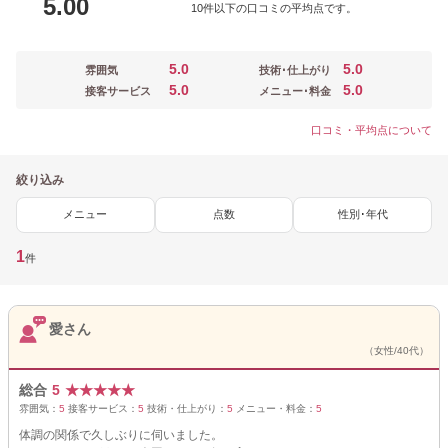
5.00
10件以下の口コミの平均点です。
5.0
5.0
雰囲気
技術･仕上がり
5.0
5.0
接客サービス
メニュー･料金
口コミ・平均点について
絞り込み
メニュー
点数
性別･年代
1
件
愛さん
（女性/40代）
総合
5
★
★
★
★
★
雰囲気：
5
接客サービス：
5
技術・仕上がり：
5
メニュー・料金：
5
体調の関係で久しぶりに伺いました。