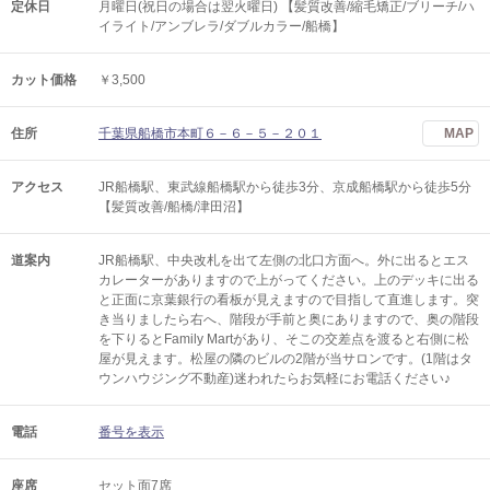
定休日
月曜日(祝日の場合は翌火曜日) 【髪質改善/縮毛矯正/ブリーチ/ハ
イライト/アンブレラ/ダブルカラー/船橋】
カット価格
￥3,500
住所
千葉県船橋市本町６－６－５－２０１
MAP
アクセス
JR船橋駅、東武線船橋駅から徒歩3分、京成船橋駅から徒歩5分
【髪質改善/船橋/津田沼】
道案内
JR船橋駅、中央改札を出て左側の北口方面へ。外に出るとエス
カレーターがありますので上がってください。上のデッキに出る
と正面に京葉銀行の看板が見えますので目指して直進します。突
き当りましたら右へ、階段が手前と奥にありますので、奥の階段
を下りるとFamily Martがあり、そこの交差点を渡ると右側に松
屋が見えます。松屋の隣のビルの2階が当サロンです。(1階はタ
ウンハウジング不動産)迷われたらお気軽にお電話ください♪
電話
番号を表示
座席
セット面7席