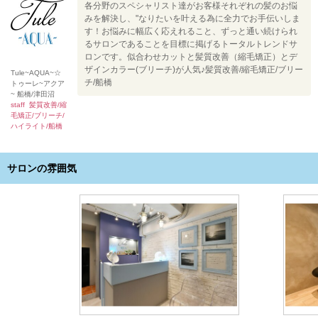
各分野のスペシャリスト達がお客様それぞれの髪のお悩
みを解決し、"なりたいを叶える為に全力でお手伝いしま
す！お悩みに幅広く応えれること、ずっと通い続けられ
るサロンであることを目標に掲げるトータルトレンドサ
ロンです。似合わせカットと髪質改善（縮毛矯正）とデ
ザインカラー(ブリーチ)が人気♪髪質改善/縮毛矯正/ブリー
Tule~AQUA~☆
チ/船橋
トゥーレ~アクア
~ 船橋/津田沼
staff 髪質改善/縮
毛矯正/ブリーチ/
ハイライト/船橋
サロンの雰囲気