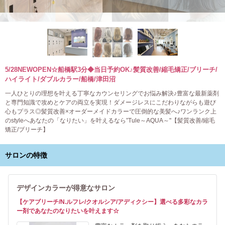
5/28NEWOPEN☆船橋駅3分◆当日予約OK♪髪質改善/縮毛矯正/ブリーチ/
ハイライト/ダブルカラー/船橋/津田沼
一人ひとりの理想を叶える丁寧なカウンセリングでお悩み解決♪豊富な最新薬剤
と専門知識で攻めとケアの両立を実現！ダメージレスにこだわりながらも遊び
心もプラス◎髪質改善×オーダーメイドカラーで圧倒的な美髪へ♪ワンランク上
のstyleへあなたの「なりたい」を叶えるなら”Tule～AQUA～"【髪質改善/縮毛
矯正/ブリーチ】
サロンの特徴
デザインカラーが得意なサロン
【ケアブリーチ/N.ルフレ/クオルシア/アディクシー】選べる多彩なカラ
ー剤であなたのなりたいを叶えます☆