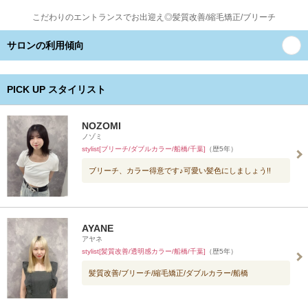
こだわりのエントランスでお出迎え◎髪質改善/縮毛矯正/ブリーチ
サロンの利用傾向
PICK UP スタイリスト
NOZOMI
ノゾミ
stylist[ブリーチ/ダブルカラー/船橋/千葉]
（歴5年）
ブリーチ、カラー得意です♪可愛い髪色にしましょう!!
AYANE
アヤネ
stylist[髪質改善/透明感カラー/船橋/千葉]
（歴5年）
髪質改善/ブリーチ/縮毛矯正/ダブルカラー/船橋