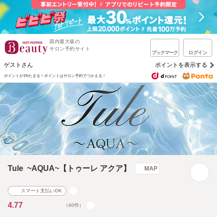
国内最大級の
サロン予約サイト
ブックマーク
ログイン
ゲストさん
ポイントを表示する
ポイントが1%たまる！
ポイントはサロン予約でつかえる！
Tule ~AQUA~【トゥーレ アクア】
MAP
スマート支払いOK
4.77
（40件）