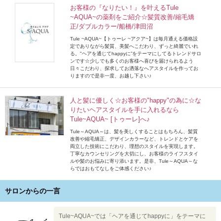
お客様の『なりたい！』を叶えるTule
~AQUA~の薬剤をご紹介☆髪質改善/縮毛矯
正/ダブルカラー/船橋/津田沼
Tule ~AQUA~【トゥーレ ~アクア~】は毎月通える価格設
定でありながら髪質、美髪へこだわり、ずっと綺麗でいれ
る。"ヘアを通じてhappyに”をテーマにしてるトレンドサロ
ンです☆少しでも多くのお客様へ喜びを届けられるよう
日々こだわり、探求してお洒落なへアスタイルを作ってお
りますので是非一度、お越し下さい♪
人と髪に優しく☆お客様の"happy"の為に☆な
りたいヘアスタイルを手に入れるなら
Tule~AQUA~ [トゥーレ]へ♪
Tule～AQUA～は、髪を美しくすることはもちろん、髪質
改善や縮毛矯正、デザインカラーなど、トレンドとケアを
両立した技術にこだわり、理想のスタイルを実現します。
丁寧なカウンセリングを大切にし、お客様のライフスタイ
ルや髪のお悩みに寄り添います。是非、Tule～AQUA～な
らではおもてなしをご体感ください♪
サロンからの一言
Tule~AQUA~では「ヘアを通じてhappyに」をテーマに