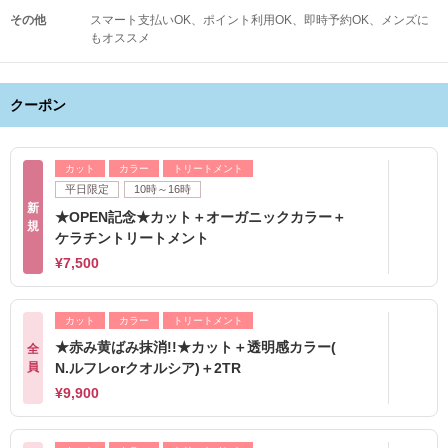
その他
スマート支払いOK
ポイント利用OK
即時予約OK
メンズに
もオススメ
クーポン
カット
カラー
トリートメント
平日限定
10時～16時
新
★OPEN記念★カット＋オーガニックカラー＋
規
ケラチントリートメント
¥7,500
カット
カラー
トリートメント
★赤み黄ばみ抹消!!★カット＋透明感カラー(
全
員
N.ルフレorクオルシア)＋2TR
¥9,900