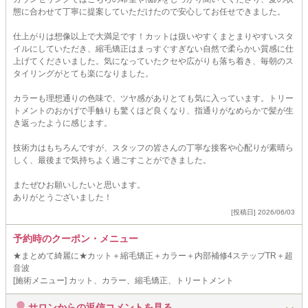
態に合わせて丁寧に提案していただけたので安心してお任せできました。
仕上がりは想像以上で大満足です！カットは扱いやすくまとまりやすいスタ
イルにしていただき、縮毛矯正はまっすぐすぎない自然で柔らかい質感に仕
上げてくださいました。気になっていたクセや広がりも落ち着き、毎朝のス
タイリングがとても楽になりました。
カラーも理想通りの色味で、ツヤ感がありとても気に入っています。トリー
トメントのおかげで手触りも驚くほど良くなり、指通りがなめらかで髪が生
き返ったように感じます。
技術力はもちろんですが、スタッフの皆さんの丁寧な接客や心配りが素晴ら
しく、最後まで気持ちよく過ごすことができました。
またぜひお願いしたいと思います。
ありがとうございました！
[投稿日] 2026/06/03
予約時のクーポン・メニュー
★まとめて綺麗に★カット＋縮毛矯正＋カラー＋内部補修4ステップTR＋超
音波
[施術メニュー] カット、カラー、縮毛矯正、トリートメント
サロンからの返信コメントを見る