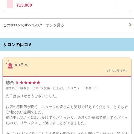
¥13,000
このサロンのすべてのクーポンを見る
サロンの口コミ
サロンPick Up
nnさん
（女性/20代後半）
総合
5
★
★
★
★
★
雰囲気：
5
接客サービス：
5
技術・仕上がり：
5
メニュー・料金：
5
先日はありがとうございました。
お店の雰囲気が良く、スタッフの皆さんも笑顔で迎えてくださり、とても居
心地の良い空間でした。
施術中も気さくに話しかけてくださったり、適度な距離感で接してくださっ
たので、リラックスして過ごすことができました。
カウンセリングではこちらの希望や悩みをしっかり聞いてくださり、髪の状