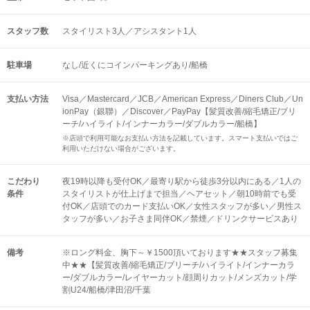
スタッフ数
スタイリスト3人／アシスタント1人
駐車場
なし/近くにコインパーキングあり/船橋
支払い方法
Visa／Mastercard／JCB／American Express／Diners Club／Un
ionPay（銀聯）／Discover／PayPay【髪質改善/縮毛矯正/ブリ
ーチ/ハイライト/インナーカラー/ダブルカラー/船橋】
※店頭で利用可能なお支払い方法を記載しています。スマート支払いではご
利用いただけない場合がございます。
こだわり
夜19時以降も受付OK／最寄り駅から徒歩3分以内にある／1人の
条件
スタイリストが仕上げまで担当／ヘアセット／朝10時前でも受
付OK／店頭でのカード支払いOK／女性スタッフが多い／男性ス
タッフが多い／お子さま同伴OK／禁煙／ドリンクサービスあり
備考
※ロング料金、胸下～￥1500頂いております★★スタッフ募集
中★★【髪質改善/縮毛矯正/ブリーチ/ハイライト/インナーカラ
ー/ダブルカラー/レイヤーカット/顔周りカット/メンズカット/学
割U24/船橋/津田沼/千葉