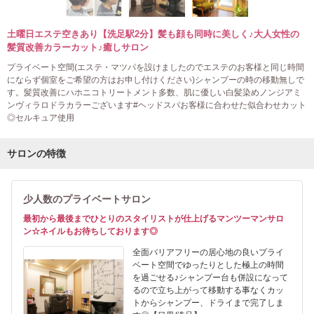
土曜日エステ空きあり【洗足駅2分】髪も顔も同時に美しく♪大人女性の
髪質改善カラーカット♪癒しサロン
プライベート空間(エステ・マツパを設けましたのでエステのお客様と同じ時間
にならず個室をご希望の方はお申し付けください)シャンプーの時の移動無しで
す。髪質改善にハホニコトリートメント多数、肌に優しい白髪染めノンジアミ
ンヴィラロドラカラーございます#ヘッドスパお客様に合わせた似合わせカット
◎セルキュア使用
サロンの特徴
少人数のプライベートサロン
最初から最後までひとりのスタイリストが仕上げるマンツーマンサロ
ン☆ネイルもお待ちしております◎
全面バリアフリーの居心地の良いプライ
ベート空間でゆったりとした極上の時間
を過ごせる♪シャンプー台も併設になって
るので立ち上がって移動する事なくカッ
トからシャンプー、ドライまで完了しま