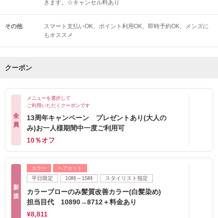
きます。☆キャンセル料あり
その他
スマート支払いOK
ポイント利用OK
即時予約OK
メンズに
もオススメ
クーポン
メニューを選択して
ご利用いただくクーポンです
全
13周年キャンペーン プレゼントあり(大人の
員
み)お一人様期間中一度ご利用可
10％オフ
カラー
ヘアセット
平日限定
10時～15時
スタイリスト指定
新
カラーブローのみ髪質改善カラー(白髪染め)
規
担当目代 10890→8712＋料金あり
¥8,811