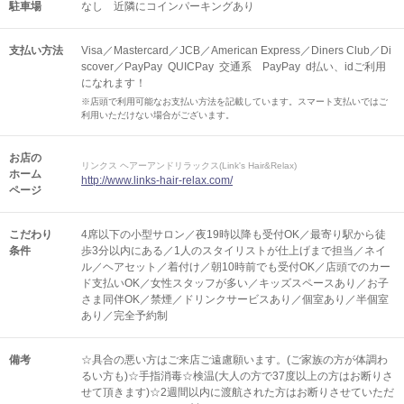
駐車場
なし 近隣にコインパーキングあり
支払い方法
Visa／Mastercard／JCB／American Express／Diners Club／Di
scover／PayPay QUICPay 交通系 PayPay d払い、idご利用
になれます！
※店頭で利用可能なお支払い方法を記載しています。スマート支払いではご
利用いただけない場合がございます。
お店の
リンクス ヘアーアンドリラックス(Link's Hair&Relax)
ホーム
http://www.links-hair-relax.com/
ページ
こだわり
4席以下の小型サロン／夜19時以降も受付OK／最寄り駅から徒
条件
歩3分以内にある／1人のスタイリストが仕上げまで担当／ネイ
ル／ヘアセット／着付け／朝10時前でも受付OK／店頭でのカー
ド支払いOK／女性スタッフが多い／キッズスペースあり／お子
さま同伴OK／禁煙／ドリンクサービスあり／個室あり／半個室
あり／完全予約制
備考
☆具合の悪い方はご来店ご遠慮願います。(ご家族の方が体調わ
るい方も)☆手指消毒☆検温(大人の方で37度以上の方はお断りさ
せて頂きます)☆2週間以内に渡航された方はお断りさせていただ