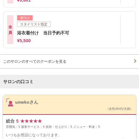
¥9,801
着付け
スタイリスト指定
全
員
浴衣着付け 当日予約不可
¥5,500
このサロンのすべてのクーポンを見る
サロンの口コミ
サロンPick Up
umekoさん
（女性/60代/主婦）
総合
5
★
★
★
★
★
雰囲気：
5
接客サービス：
5
技術・仕上がり：
5
メニュー・料金：
5
いつもお世話になっております。