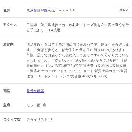
住所
東京都目黒区洗足２－７－１８
MAP
アクセス
目黒線 洗足駅徒歩２分 改札出てトモズ側を左に真っ直ぐ信号
右手にあります#洗足
道案内
洗足駅改札を出てトモズ側に信号を渡って左、道なりを直進しま
す。２分ほど歩くと、信号手前の角右手に当サロンがあります。
外観は黒くてお店が少し奥に入っておりますので分かりにくいか
もしれません。［洗足駅/大岡山駅/西小山駅から徒歩圏内］【髪
質改善/ヘッドスパ/縮毛矯正/白髪/髪質改善白髪ぼかし/髪質改善
白髪染め/カラー/カット/リタッチ/ショート/髪質改善カラー/髪質
改善トリートメント/メンズ/美容室/40代/50代/60代】
電話
番号を表示
座席
セット面1席
スタッフ数
スタイリスト1人