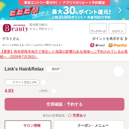
国内最大級の
サロン予約サイト
ブックマーク
ログイン
ゲストさん
ポイントを表示する
ポイントが1%たまる！
ポイントはサロン予約でつかえる！
【重要】熊本県熊本地方で発生した地震の影響のある地域へご予約されているお客
様へ（2026年7月28日）
Link's Hair&Relax
MAP
スマート支払いOK
4.83
（25件）
空席確認・予約する
空席あり
本日の空席状況：
◯
クーポン・メニュー
サロン情報