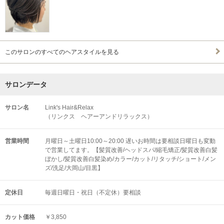
このサロンのすべてのヘアスタイルを見る
サロンデータ
サロン名
Link's Hair&Relax
（リンクス ヘアーアンドリラックス）
営業時間
月曜日～土曜日10:00～20:00 遅いお時間は要相談日曜日も変動
で営業してます。【髪質改善/ヘッドスパ/縮毛矯正/髪質改善白髪
ぼかし/髪質改善白髪染め/カラー/カット/リタッチ/ショート/メン
ズ/洗足/大岡山/目黒】
定休日
毎週日曜日・祝日（不定休）要相談
カット価格
￥3,850