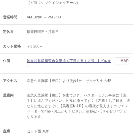
（ビヨウシツケイジェイアール）
営業時間
AM 10:00 ～ PM 7:00
定休日
毎週日曜日・月曜日
カット価格
￥3,200～
住所
神奈川県横須賀市久里浜４丁目３番１２号 Lビル４
MAP
F
アクセス
京急久里浜駅【東口】より徒歩1分 サイゼリヤの4F
道案内
京急久里浜駅【東口】を出て頂き、バスターミナルを前に【左
手】に進んでください。ビルに添ってすぐ【左折】して頂き、道
なりに進むとすぐに【美容室K.J.R】の看板が見えますのでエレ
ベーターで4階へお上がりください。※1階が【サイゼリヤ】と
なります。
座席
セット面10席