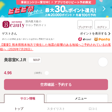
国内最大級の
サロン予約サイト
ブックマーク
ログイン
ゲストさん
ポイントを表示する
ポイントが1%たまる！
ポイントはサロン予約でつかえる！
【重要】熊本県熊本地方で発生した地震の影響のある地域へご予約されているお客
様へ（2026年7月28日）
美容室K.J.R
MAP
4.96
（38件）
空席確認・予約する
メニュー
サロン情報
トップ
スタイリスト
口コミ