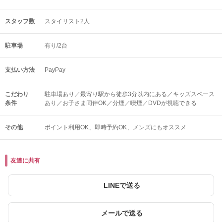
スタッフ数
スタイリスト2人
駐車場
有り/2台
支払い方法
PayPay
こだわり
駐車場あり／最寄り駅から徒歩3分以内にある／キッズスペース
条件
あり／お子さま同伴OK／分煙／喫煙／DVDが視聴できる
その他
ポイント利用OK
即時予約OK
メンズにもオススメ
友達に共有
LINEで送る
メールで送る