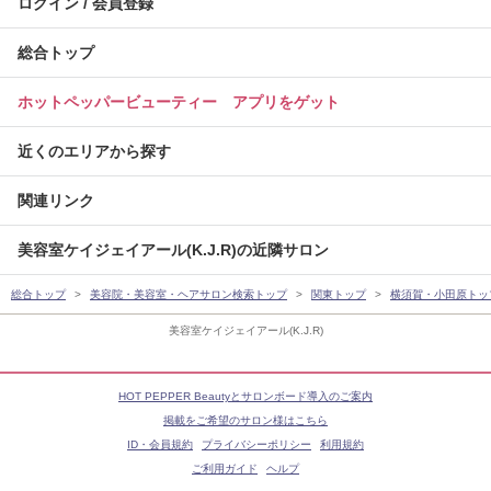
ログイン / 会員登録
総合トップ
ホットペッパービューティー アプリをゲット
近くのエリアから探す
関連リンク
美容室ケイジェイアール(K.J.R)の近隣サロン
総合トップ
美容院・美容室・ヘアサロン検索トップ
関東トップ
横須賀・小田原トッ
美容室ケイジェイアール(K.J.R)
HOT PEPPER Beautyとサロンボード導入のご案内
掲載をご希望のサロン様はこちら
ID・会員規約
プライバシーポリシー
利用規約
ご利用ガイド
ヘルプ