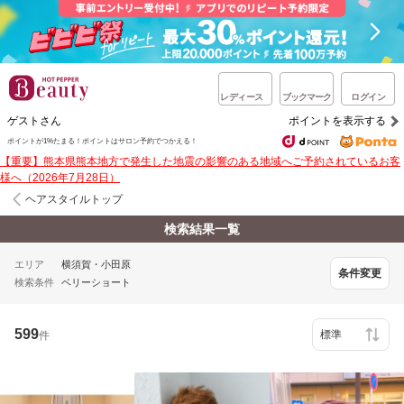
レディース
ブックマーク
ログイン
ゲストさん
ポイントを表示する
ポイントが1%たまる！ポイントはサロン予約でつかえる！
【重要】熊本県熊本地方で発生した地震の影響のある地域へご予約されているお客
様へ（2026年7月28日）
ヘアスタイルトップ
検索結果一覧
エリア
横須賀・小田原
条件変更
検索条件
ベリーショート
599
件