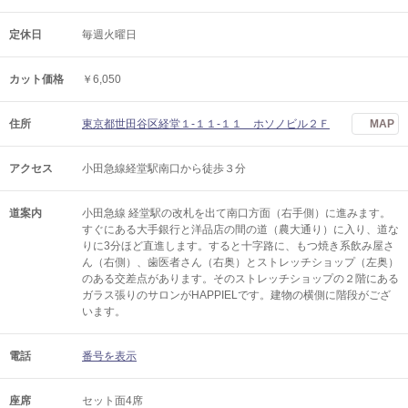
定休日
毎週火曜日
カット価格
￥6,050
住所
東京都世田谷区経堂１-１１-１１ ホソノビル２Ｆ
MAP
アクセス
小田急線経堂駅南口から徒歩３分
道案内
小田急線 経堂駅の改札を出て南口方面（右手側）に進みます。
すぐにある大手銀行と洋品店の間の道（農大通り）に入り、道な
りに3分ほど直進します。すると十字路に、もつ焼き系飲み屋さ
ん（右側）、歯医者さん（右奥）とストレッチショップ（左奥）
のある交差点があります。そのストレッチショップの２階にある
ガラス張りのサロンがHAPPIELです。建物の横側に階段がござ
います。
電話
番号を表示
座席
セット面4席