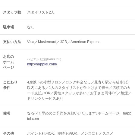
スタッフ数
スタイリスト2人
駐車場
なし
支払い方法
Visa／Mastercard／JCB／American Express
お店の
ハピエル 経堂(HAPPIEL)
ホーム
http://happiel.com/
ページ
こだわり
4席以下の小型サロン／ロング料金なし／最寄り駅から徒歩3分
条件
以内にある／1人のスタイリストが仕上げまで担当／店頭でのカ
ード支払いOK／男性スタッフが多い／お子さま同伴OK／禁煙／
ドリンクサービスあり
備考
なるべく早めのご予約をお願いいたします♪ホームページ happ
iel.com
その他
ポイント利用OK
即時予約OK
メンズにもオススメ