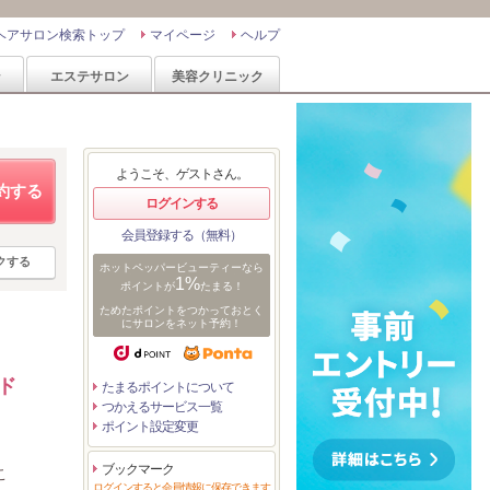
ヘアサロン検索トップ
マイページ
ヘルプ
ン
エステサロン
美容クリニック
ようこそ、ゲストさん。
約する
ログインする
会員登録する（無料）
クする
ホットペッパービューティーなら
1%
ポイントが
たまる！
ためたポイントをつかっておとく
にサロンをネット予約！
ド
たまるポイントについて
つかえるサービス一覧
ポイント設定変更
ブックマーク
こ
ログインすると会員情報に保存できます