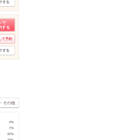
クする
ンで
約する
して予約
クする
・その他
0%
7%
32%
20%