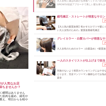
大人女性に選ばれ続ける本格ヘッドスパが人
GROW'S/頭皮アプローチで美しい髪を保ち
縮毛矯正・ストレートが得意なサロン
【大人気の髪質改善】乾かすだけでツヤ髪に
い大人女性のための』髪質改善縮毛矯正
グレイカラー・白髪カバーが得意なサ
大人女性のためのカラー（白髪染め）×髪質改
一人のスタイリストが仕上げまで担当
失敗のないよう初回カウンセリングには十分
とります。完全マンツーマン施術なのでお悩
是非
パが人気なお店
を保ちませんか？
く瞬間はありません
った筋肉を緩め、細毛や
整え、明日からを軽や