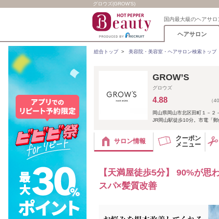
グロウズ(GROW’S)
国内最大級のヘアサロ
ヘアサロン
総合トップ
>
美容院・美容室・ヘアサロン検索トップ
GROW’S
グロウズ
4.88
（4
岡山県岡山市北区田町１－２
JR岡山駅徒歩10分。市電「
クーポン
サロン情報
メニュー
【天満屋徒歩5分】 90%が
スパ×髪質改善