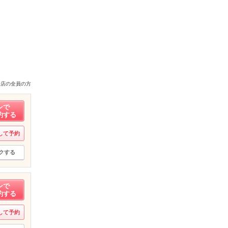
来店の全員の方
ンで
約する
して予約
クする
ンで
約する
して予約