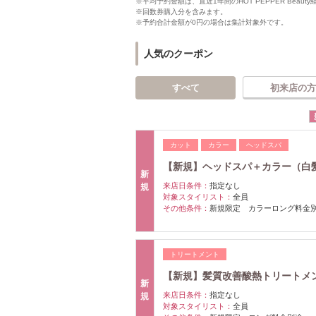
※平均予約金額は、直近1年間のHOT PEPPER Bea
※回数券購入分を含みます。
※予約合計金額が0円の場合は集計対象外です。
人気のクーポン
すべて
初来店の方
カット
カラー
ヘッドスパ
【新規】ヘッドスパ＋カラー（白髪染
新
来店日条件：
指定なし
規
対象スタイリスト：
全員
その他条件：
新規限定 カラーロング料金
トリートメント
【新規】髪質改善酸熱トリートメント
新
来店日条件：
指定なし
規
対象スタイリスト：
全員