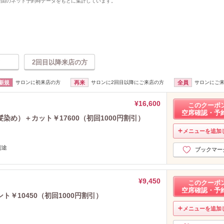
uty経由のネット予約時データをもとに集計しています。
2回目以降来店の方
新規
サロンに初来店の方
再来
サロンに2回目以降にご来店の方
全員
サロンにご
¥16,600
このクーポ
空席確認・予
め）＋カット￥17600（初回1000円割引）
メニューを追加
別途
ブックマー
¥9,450
このクーポ
空席確認・予
￥10450（初回1000円割引）
メニューを追加