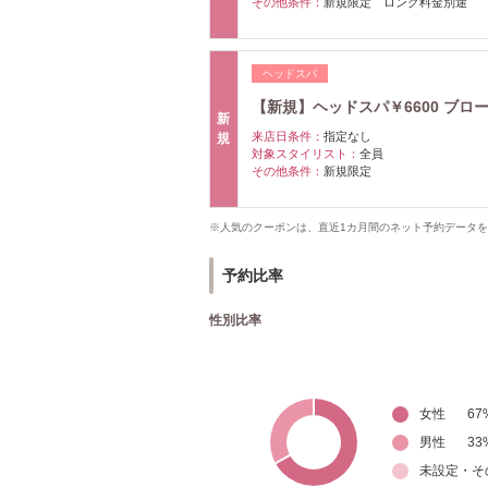
その他条件：
新規限定 ロング料金別途
ヘッドスパ
【新規】ヘッドスパ￥6600 ブロ
新
来店日条件：
指定なし
規
対象スタイリスト：
全員
その他条件：
新規限定
※人気のクーポンは、直近1カ月間のネット予約データ
予約比率
性別比率
女性
67
男性
33
未設定・そ