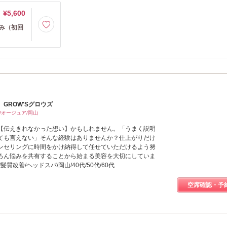
¥5,600
込み（初回
GROW'Sグロウズ
/オージュア/岡山
【伝えきれなかった想い】かもしれません。「うまく説明
ても言えない」そんな経験はありませんか？仕上がりだけ
ンセリングに時間をかけ納得して任せていただけるよう努
ろん悩みを共有することから始まる美容を大切にしていま
質改善/ヘッドスパ/岡山/40代/50代/60代
空席確認・予