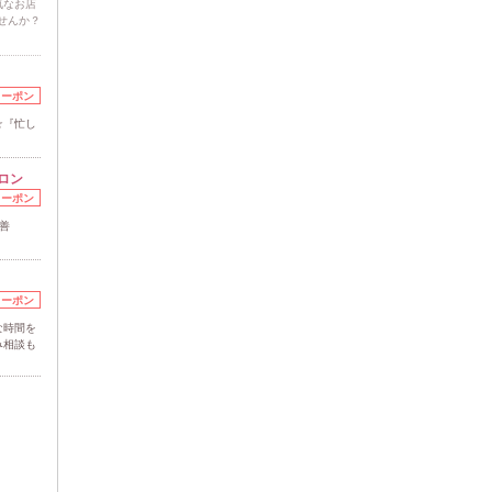
気なお店
ませんか？
クーポン
☆『忙し
ロン
クーポン
善
クーポン
な時間を
み相談も