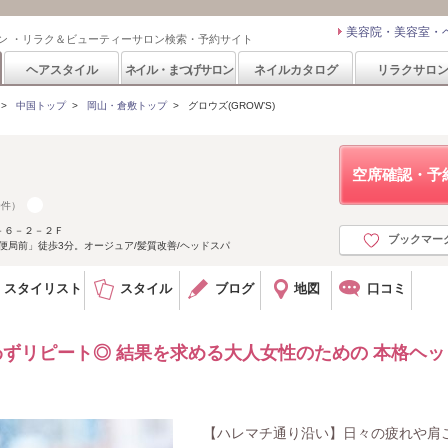
美容院・美容室・
ン ・リラク＆ビューティーサロン検索・予約サイト
ヘアスタイル
ネイル・まつげサロン
ネイルカタログ
リラクサロ
>
中国トップ
>
岡山・倉敷トップ
>
グロウズ(GROW’S)
空席確認・予
0件）
－６－２－２Ｆ
ブックマー
郵便局前」徒歩3分。オージュア/髪質改善/ヘッドスパ
スタイリスト
スタイル
ブログ
地図
口コミ
思わずリピート◎ 結果を求める大人女性のための 本格ヘッ
【ハレマチ通り沿い】日々の疲れや肩