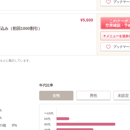
ブックマー
¥5,600
このクーポ
空席確認・予
ー込み（初回1000割引）
メニューを追加
ブックマー
をもとに集計しています。
年代比率
女性
男性
未設定
%
〜10代
%
20代
30代
の他
0
%
40代