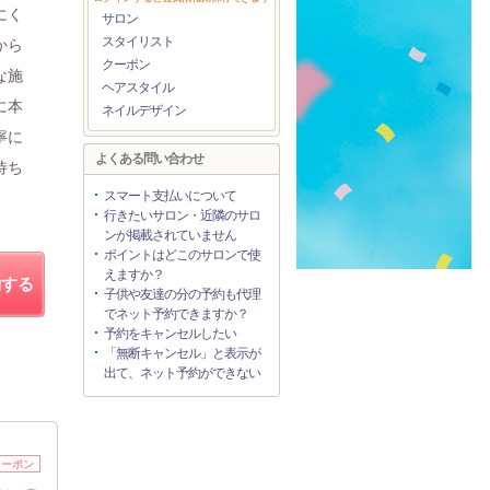
にく
サロン
スタイリスト
から
クーポン
な施
ヘアスタイル
に本
ネイルデザイン
寧に
よくある問い合わせ
待ち
スマート支払いについて
行きたいサロン・近隣のサロ
ンが掲載されていません
ポイントはどこのサロンで使
えますか？
約する
子供や友達の分の予約も代理
でネット予約できますか？
予約をキャンセルしたい
「無断キャンセル」と表示が
出て、ネット予約ができない
クーポン