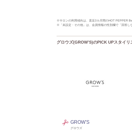
※サロンの利用傾向は、直近3カ月間のHOT PEPPER 
※「未設定・その他」は、会員情報の性別欄で「回答し
グロウズ(GROW’S)のPICK UPスタイ
GROW'S
グロウズ