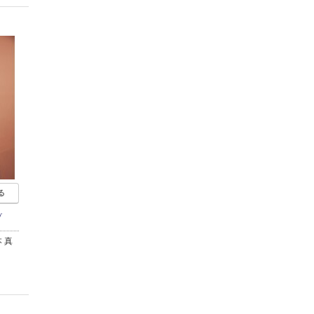
る
ブ
 真