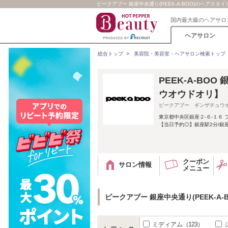
ピークアブー 銀座中央通り(PEEK-A-BOO)のヘアスタイ
国内最大級のヘアサロ
ヘアサロン
総合トップ
>
美容院・美容室・ヘアサロン検索トップ
PEEK-A-BO
ウオウドオリ】
ピークアブー ギンザチュウ
東京都中央区銀座２-６-１６
【当日予約◎】銀座駅2分/銀
クーポン
サロン情報
メニュー
ピークアブー 銀座中央通り(PEEK-A
ミディアム
（123）