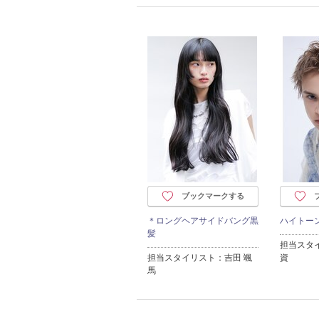
ブックマークする
＊ロングヘアサイドバング黒
ハイトー
髪
担当スタ
担当スタイリスト：吉田 颯
資
馬