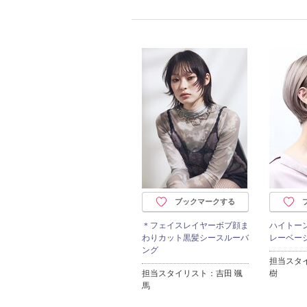
ブックマークする
＊フェイスレイヤーボブ顔ま
ハイトー
わりカット黒髪シースルーバ
レーベー
ング
担当スタ
担当スタイリスト：吉田 颯
樹
馬