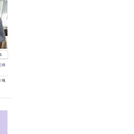
る
毛矯
 颯