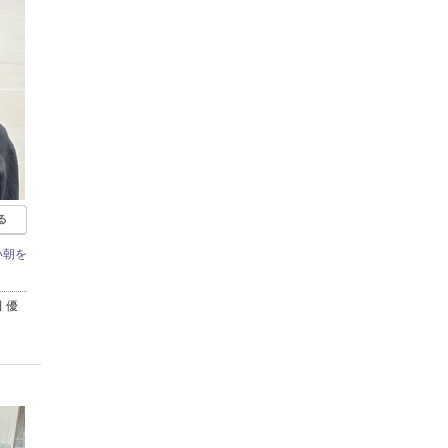
る
い朝を
 優