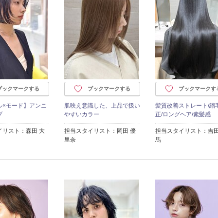
ブックマークする
ブックマークする
ブックマークす
ル×モード】アンニ
肌映え意識した、上品で扱い
髪質改善ストレート/縮
ブ
やすいカラー
正/ロングヘア/素髪感
イリスト：森田 大
担当スタイリスト：岡田 優
担当スタイリスト：吉田
里奈
馬