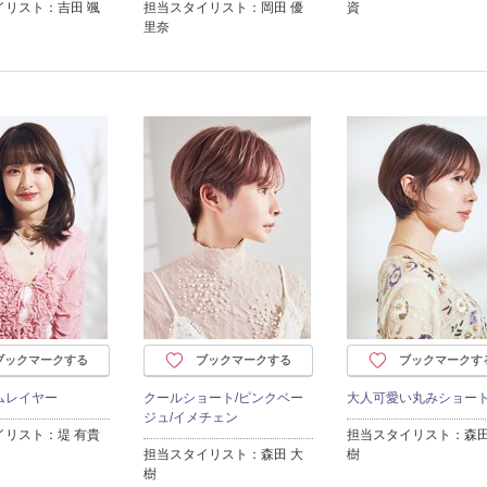
イリスト：吉田 颯
担当スタイリスト：岡田 優
資
里奈
ブックマークする
ブックマークする
ブックマークす
ムレイヤー
クールショート/ピンクベー
大人可愛い丸みショー
ジュ/イメチェン
イリスト：堤 有貴
担当スタイリスト：森田
担当スタイリスト：森田 大
樹
樹