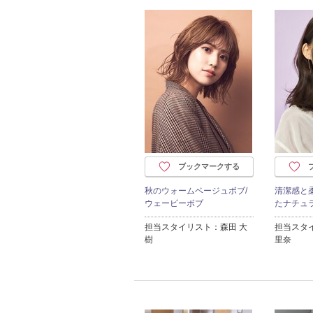
ブックマークする
秋のウォームベージュボブ/
清潔感と
ウェービーボブ
たナチュ
担当スタイリスト：森田 大
担当スタ
樹
里奈