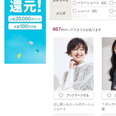
レディース
ベリーショート
（12）
ショート
（52）
メンズ
ロング
467
件のヘアスタイルがあります
ブックマークする
ひし形シルエットのマッシュ
＊ロング
ショート
髪