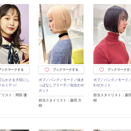
ブックマークする
ブックマークする
ブックマークす
柔らかさを大切にし
ボブ／バング／モード／抜き
ボブ／バング／モード
ラルミディ/
っぱなしブリーチ／似合わせ
わせカット
カット
イリスト：岡田 優
担当スタイリスト：森田
担当スタイリスト：森田 大
樹
樹