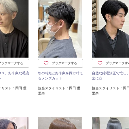
ブックマークする
ブックマークする
ブックマークす
ネス、好印象な毛流
朝の時短と好印象を両方叶え
自然な縮毛矯正で忙し
ト
るメンズカット
楽に◎
イリスト：岡田 優
担当スタイリスト：岡田 優
担当スタイリスト：岡田
里奈
里奈