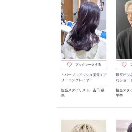
ブックマークする
＊パープルアッシュ美髪エア
銀座ビジ
リーロングレイヤー
れショー
担当スタイリスト：吉田 颯
担当スタ
馬
里奈