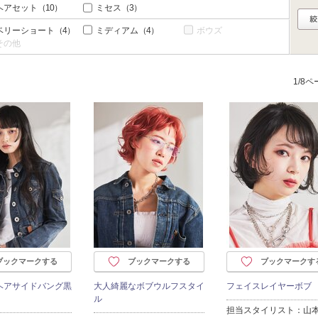
ヘアセット
（10）
ミセス
（3）
ベリーショート
（4）
ミディアム
（4）
ボウズ
その他
1/8
ブックマークする
ブックマークする
ブックマークす
ヘアサイドバング黒
大人綺麗なボブウルフスタイ
フェイスレイヤーボブ
ル
担当スタイリスト：山本