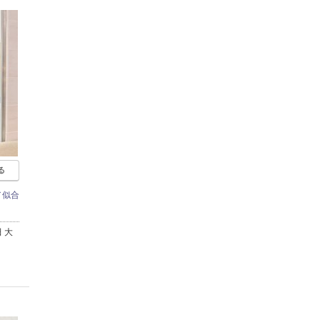
る
／似合
 大