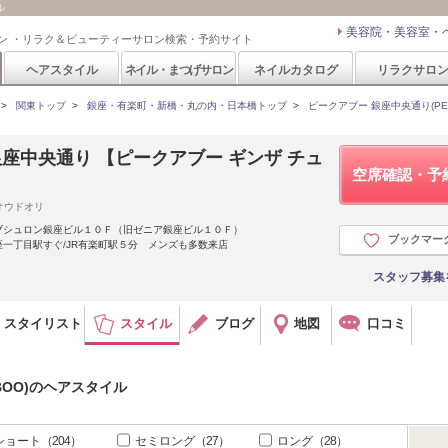
ル
美容院・美容室・
ン ・リラク＆ビューティーサロン検索・予約サイト
ヘアスタイル
ネイル・まつげサロン
ネイルカタログ
リラクサロ
>
関東トップ
>
銀座・有楽町・新橋・丸の内・日本橋トップ
>
ピークアブー 銀座中央通り(PEEK
O 銀座中央通り 【ピークアブー ギンザ チュ
空席確認・予
オウドオリ
 ブシュロン銀座ビル１０Ｆ（旧ゼニア銀座ビル１０Ｆ）
ブックマー
座一丁目駅すぐ/JR有楽町駅５分 メンズも多数来店
スタッフ募集
スタイリスト
スタイル
ブログ
地図
口コミ
-BOO)のヘアスタイル
ショート
（204）
セミロング
（27）
ロング
（28）