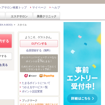
ヘアサロン検索トップ
マイページ
ヘルプ
ン
エステサロン
美容クリニック
-A-BOO)
>
スタイル
ようこそ、ゲストさん。
約する
ログインする
会員登録する（無料）
クする
ホットペッパービューティーなら
1%
ポイントが
たまる！
を見る
ためたポイントをつかっておとく
にサロンをネット予約！
たまるポイントについて
つかえるサービス一覧
ポイント設定変更
ブックマーク
ログインすると会員情報に保存できます