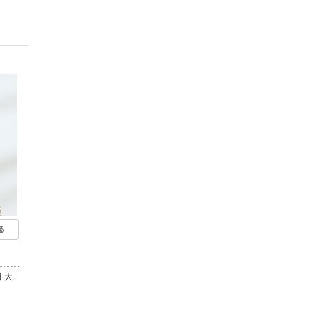
る
ト
 大