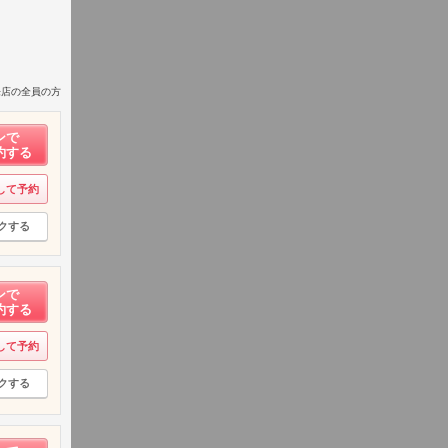
来店の全員の方
ンで
約する
して予約
クする
ンで
約する
して予約
クする