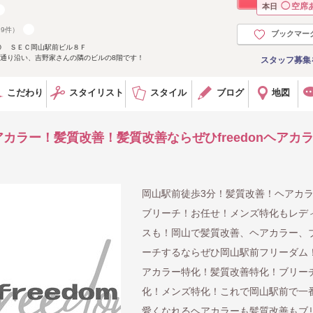
◯
空席
本日
89件）
ブックマー
０ ＳＥＣ岡山駅前ビル８Ｆ
大通り沿い、吉野家さんの隣のビルの8階です！
スタッフ募集
こだわり
スタイリスト
スタイル
ブログ
地図
ヘアカラー！髪質改善！髪質改善ならぜひfreedonヘアカ
岡山駅前徒歩3分！髪質改善！ヘアカ
ブリーチ！お任せ！メンズ特化もレデ
スも！岡山で髪質改善、ヘアカラー、
ーチするならぜひ岡山駅前フリーダム
アカラー特化！髪質改善特化！ブリー
化！メンズ特化！これで岡山駅前で一
愛くなれるヘアカラーも髪質改善もブ