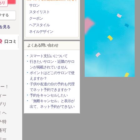
あり
サロン
スタイリスト
クする
クーポン
ヘアスタイル
を見る
ネイルデザイン
口コミ
よくある問い合わせ
スマート支払いについて
ラ
行きたいサロン・近隣のサロ
ンが掲載されていません
ポイントはどこのサロンで使
えますか？
子供や友達の分の予約も代理
ラー！
でネット予約できますか？
ィー
予約をキャンセルしたい
「無断キャンセル」と表示が
ブリ
出て、ネット予約ができない
！ヘ
チ特
番可
リー