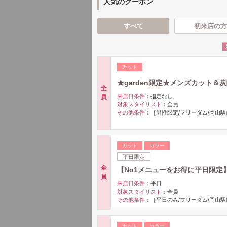
人気のクーポン
すべて
初来店の方
カット
★garden限定★メンズカット＆炭
全
来店日条件：
指定なし
員
対象スタイリスト：
全員
その他条件：
［男性限定/フリーダム/岡山駅
カット
カラー
平日限定
全
【No1メニューをお得に平日限定】
員
来店日条件：
平日
対象スタイリスト：
全員
その他条件：
［平日のみ/フリーダム/岡山駅
カット
カラー