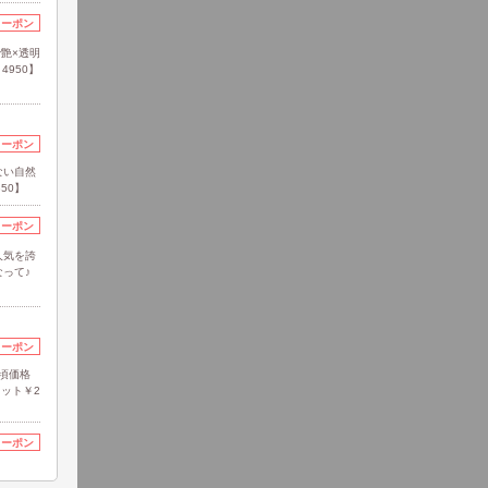
クーポン
で艶×透明
950】
クーポン
ない自然
50】
クーポン
人気を誇
って♪
クーポン
頃価格
カット￥2
クーポン
個性派カ