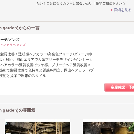
たい！自分に合うカラーと出会いたい！是非ご相談下さい☆
詳細を見る
 garden)からの一言
リーチ/メンズ
/ヘアカラー/メンズ
/髪質改善！透明感ヘアカラー/高発色ブリーチ/ダメージ抑
広く対応。岡山エリアで人気ブリーチデザイン/インナーカ
ドヘアカラー/髪質改善でツヤ感。ブリーチヘア髪質改善メ
時施術で髪質改善で色持ちと質感を両立。岡山ヘアカラー/ブ
な技術と提案で理想のスタイル
空席確認・予
 garden)の雰囲気