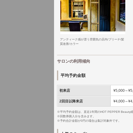
アンティーク感が漂う雰囲気の店内/ブリーチ/髪
質改善/カラー
サロンの利用傾向
平均予約金額
初来店
¥5,000～¥5
2回目以降来店
¥4,000～¥4
※平均予約金額は、直近1年間のHOT PEPPER Bea
※回数券購入分を含みます。
※予約合計金額が0円の場合は集計対象外です。