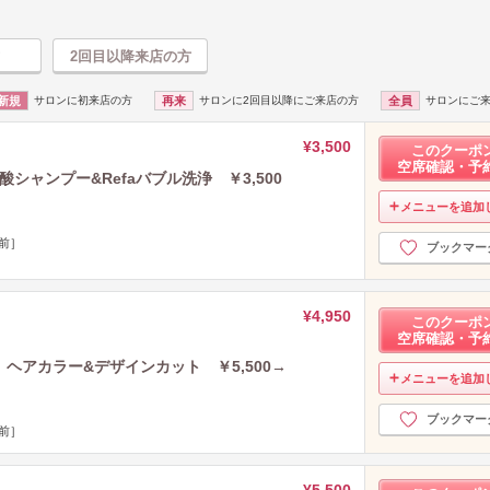
2回目以降来店の方
新規
サロンに初来店の方
再来
サロンに2回目以降にご来店の方
全員
サロンにご
¥3,500
このクーポ
空席確認・予
酸シャンプー&Refaバブル洗浄 ￥3,500
メニューを追加
前］
ブックマー
¥4,950
このクーポ
空席確認・予
ヘアカラー&デザインカット ￥5,500→
メニューを追加
ブックマー
前］
¥5,500