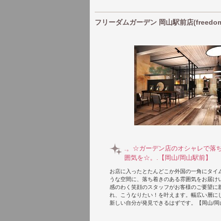
フリーダムガーデン 岡山駅前店(freedom
.。☆ガーデン店のオシャレで落
囲気を☆。.【岡山/岡山駅前】
お店に入ったとたんどこか外国の一角にタイ
うな空間に、落ち着きのある雰囲気をお届け
感のわく笑顔のスタッフがお客様のご要望に
れ、こうなりたい！を叶えます。幅広い層に
新しい自分が発見できるはずです。【岡山/岡