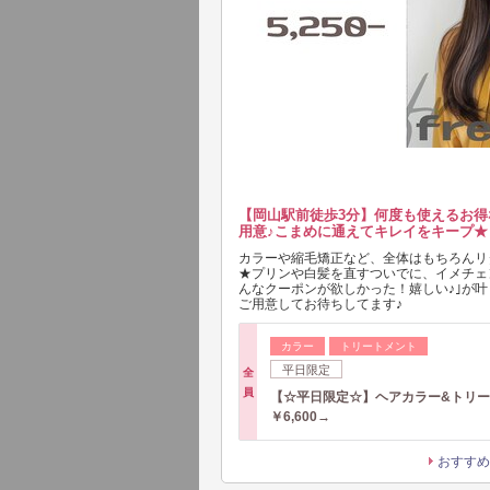
【岡山駅前徒歩3分】何度も使えるお得
用意♪こまめに通えてキレイをキープ★
カラーや縮毛矯正など、全体はもちろんリ
★プリンや白髪を直すついでに、イメチェ
んなクーポンが欲しかった！嬉しい♪｣が
ご用意してお待ちしてます♪
カラー
トリートメント
平日限定
全
員
【☆平日限定☆】ヘアカラー&トリ
￥6,600→
おすすめ