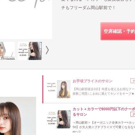
チもフリーダム岡山駅前で！
空席確認・予
お手頃プライスのサロン
【岡山駅前徒歩3分】何度も使えるお得なクー
多数ご用意♪こまめに通えてキレイをキープ★
カット＋カラーで8000円以下のクー
るサロン
＜岡山駅前＞【オーガニック全体カラー+カット
50】が大人気☆プチプライスで可愛くなるならf
mへ☆