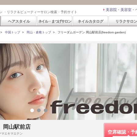
美容院・美容室・
ン ・リラク＆ビューティーサロン検索・予約サイト
ヘアスタイル
ネイル・まつげサロン
ネイルカタログ
リラクサロ
>
中国トップ
>
岡山・倉敷トップ
>
フリーダムガーデン 岡山駅前店(freedom garden)
rden 岡山駅前店
空席確認・予
ヤマエキマエテン