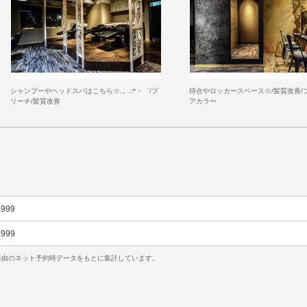
シャンプーやヘッドスパはこちら☆.。.:*・゜/ブ
待合やロッカースペース☆/髪質改善/
リーチ/髪質改善
アカラー
,999
,999
uty経由のネット予約時データをもとに集計しています。