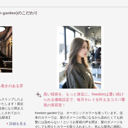
ラーまで◎ハイクオリティなデザインカラーを
 garden)のこだわり
ち着きのある雰
高い技術を、もっと身近に。freedomは通い続け
ムスリップしたよ
られる価格設定で、毎月キレイを叶えるコスパ重
いたします！親近
視の美容室！
親身になり聞き入
しじされており、
freedom gardenでは、オーガニックカラーを使っています。従
山駅前】
来のカラーでは、髪のダメージが気になるから染めたくても頻
繁には染めらない！というお客様の声を聞き、髪のダメージを
詳細を見る
少しでも抑えたカラーを取り入れました。色んな髪色に挑戦し