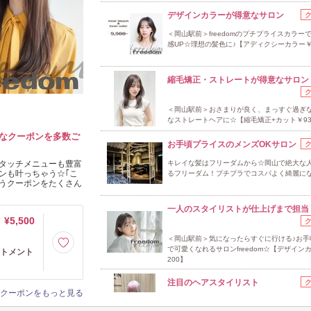
デザインカラーが得意なサロン
＜岡山駅前＞freedomのプチプライスカラー
感UP☆理想の髪色に♪【アディクシーカラー￥4
縮毛矯正・ストレートが得意なサロン
＜岡山駅前＞おさまりが良く、まっすぐ過ぎ
なストレートヘアに☆【縮毛矯正+カット￥93
なクーポンを多数ご
お手頃プライスのメンズOKサロン
タッチメニューも豊富
キレイな髪はフリーダムから☆岡山で絶大な
ンも叶っちゃう☆｢こ
るフリーダム！プチプラでコスパよく綺麗にな
叶うクーポンをたくさん
一人のスタイリストが仕上げまで担当
¥5,500
＜岡山駅前＞気になったらすぐに行ける♪お手
で可愛くなれるサロンfreedom☆【デザイン
ートメント
200】
注目のヘアスタイリスト
クーポンをもっと見る
【SHU限定クーポン/岡山駅前】トレンドから