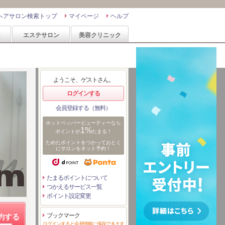
ヘアサロン検索トップ
マイページ
ヘルプ
ン
エステサロン
美容クリニック
ようこそ、ゲストさん。
ログインする
会員登録する（無料）
ホットペッパービューティーなら
1%
ポイントが
たまる！
ためたポイントをつかっておとく
にサロンをネット予約！
たまるポイントについて
つかえるサービス一覧
ポイント設定変更
ブックマーク
約する
ログインすると会員情報に保存できます