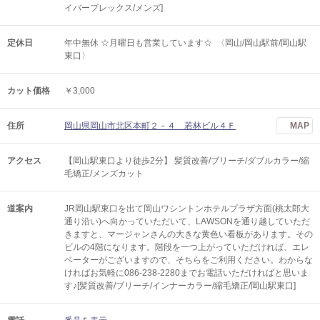
イバープレックス/メンズ]
定休日
年中無休 ☆月曜日も営業しています☆ 〈岡山/岡山駅前/岡山駅
東口〉
カット価格
￥3,000
住所
岡山県岡山市北区本町２－４ 若林ビル４Ｆ
MAP
アクセス
【岡山駅東口より徒歩2分】 髪質改善/ブリーチ/ダブルカラー/縮
毛矯正/メンズカット
道案内
JR岡山駅東口を出て岡山ワシントンホテルプラザ方面(桃太郎大
通り沿い)へ向かっていただいて、LAWSONを通り越していただ
きますと、マージャンさんの大きな黄色い看板があります。その
ビルの4階になります。階段を一つ上がっていただければ、エレ
ベーターがございますので、そちらをご利用ください。わからな
ければお気軽に086-238-2280までお電話いただければと思いま
す♪[髪質改善/ブリーチ/インナーカラー/縮毛矯正/岡山駅東口]