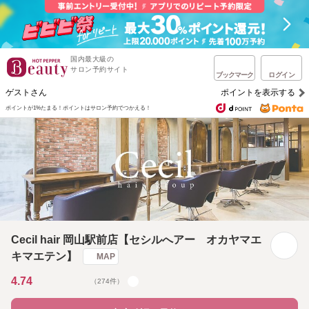
国内最大級の
サロン予約サイト
ブックマーク
ログイン
ゲストさん
ポイントを表示する
ポイントが1%たまる！
ポイントはサロン予約でつかえる！
Cecil hair 岡山駅前店【セシルへアー オカヤマエ
キマエテン】
MAP
4.74
（274件）