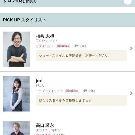
サロンの利用傾向
PICK UP スタイリスト
福島 大和
フクシマ ヤマト
スタイリスト〈岡山駅前〉
（歴10年）
ショートスタイル＆美髪矯正 お任せください！
juri
ジュリ
トップスタイリスト［岡山駅前］
（歴11年）
似合うスタイルをご提案します☆☆
高口 瑛永
タカグチ アキヒサ