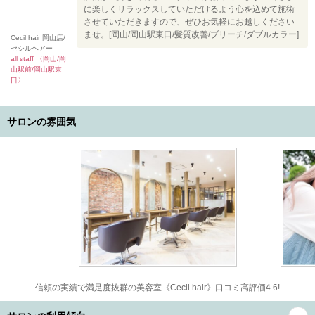
に楽しくリラックスしていただけるよう心を込めて施術
させていただきますので、ぜひお気軽にお越しください
ませ。[岡山/岡山駅東口/髪質改善/ブリーチ/ダブルカラー]
Cecil hair 岡山店/
セシルヘアー
all staff 〈岡山/岡
山駅前/岡山駅東
口〉
サロンの雰囲気
信頼の実績で満足度抜群の美容室《Cecil hair》口コミ高評価4.6!