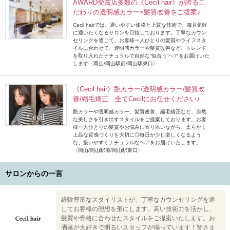
AWARD受賞店多数の《Cecil hair》が誇るこ
だわりの透明感カラー×髪質改善をご提案♪
Cecil hairでは、通いやすい価格と上質な技術で、毎月気軽
に通いたくなるサロンを目指しております。丁寧なカウン
セリングを通じて、お客様一人ひとりの髪質やライフスタ
イルに合わせて、透明感カラーや髪質改善など、トレンド
を取り入れたナチュラルで自然な“似合う”ヘアをお届けいた
します〈岡山/岡山駅前/岡山駅東口〉
《Cecil hair》艶カラー/透明感カラー/髪質改
善/縮毛矯正 全てCecilにお任せください♪
艶カラーや透明感カラー、髪質改善、縮毛矯正など、自然
な美しさを引き出すスタイルをご提案しております。お客
様一人ひとりの髪質やお悩みに寄り添いながら、柔らかく
上品な質感づくりを大切に◎毎日が少し楽しくなるよう
な、扱いやすくナチュラルなヘアをお届けいたします。
〈岡山/岡山駅前/岡山駅東口〉
サロンからの一言
経験豊富なスタイリストが、丁寧なカウンセリングを通
してお客様の理想を形にします。高い技術力を活かし、
髪質や骨格に合わせたスタイルをご提案いたします。お
洒落が大好きで明るいスタッフが揃っています！皆さま