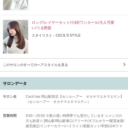
ロング/レイヤーカット/小顔/ワンカール/大人可愛
い/うる艶髪
スタイリスト：CECIL'S STYLE
このサロンのすべてのヘアスタイルを見る
サロンデータ
サロン名
Cecil hair 岡山駅前店【セシルへアー オカヤマエキマエテン】
（セシルヘアー オカヤマエキマエテン）
営業時間
9:00～20:00 ※夜の遅い時間帯でも受付しています ☆メンズの
方も歓迎☆ [岡山駅/岡山駅東口/ブリーチ/ダブルカラー/髪質改善/
縮毛矯正/インナーカラー/ハイライト/前髪カット/学割U24/ファ