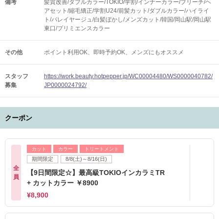
備考
髪質改善/ダブルカラー/TOKIO/学割/インナーカラー/ブリーチ/ヘ
アセット/縮毛矯正/学割U24/前髪カット/ダブルカラー/ハイライ
ト/バレイヤージュ/白髪ぼかし/メンズカット/韓国/岡山駅/岡山駅
東口/プリミエンスカラー
その他
ポイント利用OK
即時予約OK
メンズにもオススメ
スタッフ
https://work.beauty.hotpepper.jp/WC00004480/WS0000040782/
募集
JP0000024792/
クーポン
カット
カラー
トリートメント
期間限定
8/8(土)～8/16(日)
全
【9日間限定☆】最高級TOKIOインカラミTR
員
+ カットカラー ￥8900
¥8,900