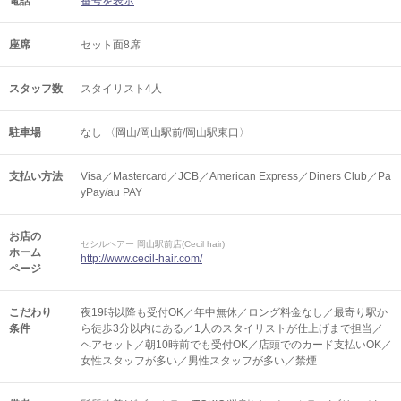
電話
番号を表示
座席
セット面8席
スタッフ数
スタイリスト4人
駐車場
なし 〈岡山/岡山駅前/岡山駅東口〉
支払い方法
Visa／Mastercard／JCB／American Express／Diners Club／Pa
yPay/au PAY
お店の
セシルヘアー 岡山駅前店(Cecil hair)
ホーム
http://www.cecil-hair.com/
ページ
こだわり
夜19時以降も受付OK／年中無休／ロング料金なし／最寄り駅か
条件
ら徒歩3分以内にある／1人のスタイリストが仕上げまで担当／
ヘアセット／朝10時前でも受付OK／店頭でのカード支払いOK／
女性スタッフが多い／男性スタッフが多い／禁煙