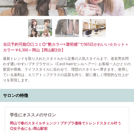
当日予約可能◎口コミ◎“艶カラー×透明感”で365日かわいい☆カット＋
カラー￥6,300～岡山【岡山駅2分】
最新トレンドを取り入れたスタイルから定番の人気スタイルまで、老若男女問
わず通いやすいプチプラサロン《Cecil hair/セシルヘアー》お客様一人ひとりの
髪質や骨格、ライフスタイルに合わせて、理想のスタイルへ導きます。使用し
ている薬剤は、エリアトップクラスの品質を誇り、髪に優しく理想的な仕上が
りを実現します。
サロンの特徴
学生にオススメのサロン
岡山で春のスタイルチェンジ！プチプラ価格でトレンドスタイル叶う
◎女子会にも♪岡山駅前