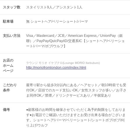
スタッフ数
スタイリスト9人／アシスタント1人
駐車場
無 ショートヘア/ベリーショート/パーマ
支払い方法
Visa／Mastercard／JCB／American Express／UnionPay（銀
聯）／PayPay/QuicPay/iD/交通系IC【ショートヘア/ベリーショ
ート/パーマ/ボブ/ウルフ】
お店の
ラウンジ モリオ イケブクロ(Lounge MORIO Ikebukuro)
ホーム
http://moriofromlondon.com/index.html
ページ
こだわり
最寄り駅から徒歩3分以内にある／ヘアセット／朝10時前でも受
条件
付OK／店頭でのカード支払いOK／女性スタッフが多い／お子さ
ま同伴OK／禁煙／ドリンクサービスあり／半個室あり
備考
●顧客様のお時間を確保させていただく為予約制限をしておりま
す●お電話でご確認いただけますとお受け出来る場合がございま
す。ショートヘア/パーマ/ベリーショート/ショートボブ/ボブ/刈
り上げ/ウルフ