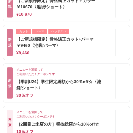
【ご新規様限定】骨格矯正カット＋カラー
新
規
￥10670〈池袋/ショート〉
¥10,670
カット
パーマ
ヘッドスパ
【ご新規様限定】骨格矯正カット+パーマ
新
規
￥9460〈池袋/パーマ〉
¥9,460
メニューを選択して
ご利用いただくクーポンです
新
【学割U24】学生限定総額から30％off☆〈池
規
袋/ショート〉
30％オフ
メニューを選択して
ご利用いただくクーポンです
再
［2回目ご来店の方］税抜総額から10%off☆
来
10％オフ