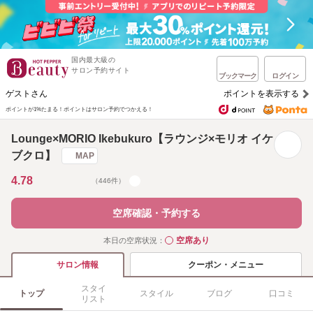
国内最大級の
サロン予約サイト
ブックマーク
ログイン
ゲストさん
ポイントを表示する
ポイントが1%たまる！
ポイントはサロン予約でつかえる！
Lounge×MORIO Ikebukuro【ラウンジ×モリオ イケ
ブクロ】
MAP
4.78
（446件）
空席確認・予約する
空席あり
本日の空席状況：
◯
クーポン・メニュー
サロン情報
スタイ
トップ
スタイル
ブログ
口コミ
リスト