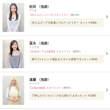
松田 〈池袋〉
マツダ
【刈り上げショート】スタイリスト
（歴11年）
刈り上げヘア大歓迎♪ブログへどうぞ！ カット￥6380
冨永 〈池袋〉
トミナガ
【お任せヘアも大歓迎】スタイリスト
（歴9年）
朝ラク×トレンド感あるスタイル得意です♪カット6050
遠藤 〈池袋〉
エンドウ
【お悩み相談】スタイリスト
（歴5年）
丁寧なカウンセリングを心掛けてます♪カット￥5280