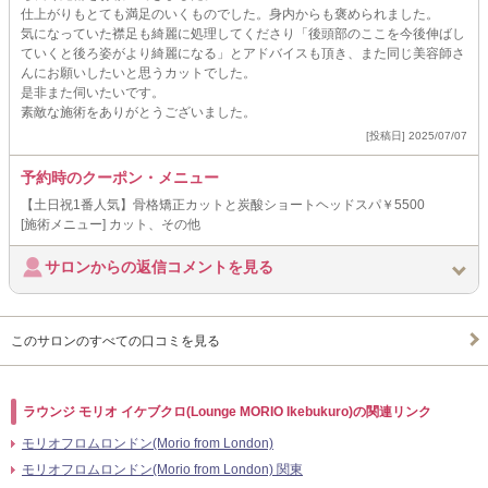
仕上がりもとても満足のいくものでした。身内からも褒められました。
気になっていた襟足も綺麗に処理してくださり「後頭部のここを今後伸ばし
ていくと後ろ姿がより綺麗になる」とアドバイスも頂き、また同じ美容師さ
んにお願いしたいと思うカットでした。
是非また伺いたいです。
素敵な施術をありがとうございました。
[投稿日] 2025/07/07
予約時のクーポン・メニュー
【土日祝1番人気】骨格矯正カットと炭酸ショートヘッドスパ￥5500
[施術メニュー] カット、その他
サロンからの返信コメントを見る
このサロンのすべての口コミを見る
ラウンジ モリオ イケブクロ(Lounge MORIO Ikebukuro)の関連リンク
モリオフロムロンドン(Morio from London)
モリオフロムロンドン(Morio from London) 関東