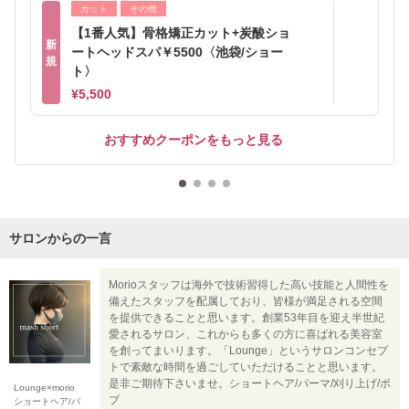
カット
その他
【1番人気】骨格矯正カット+炭酸ショ
新
ートヘッドスパ￥5500〈池袋/ショー
規
ト〉
¥5,500
おすすめクーポンをもっと見る
サロンからの一言
Morioスタッフは海外で技術習得した高い技能と人間性を
備えたスタッフを配属しており、皆様が満足される空間
を提供できることと思います。創業53年目を迎え半世紀
愛されるサロン、これからも多くの方に喜ばれる美容室
を創ってまいります。「Lounge」というサロンコンセプ
トで素敵な時間を過ごしていただけることと思います。
是非ご期待下さいませ。ショートヘア/パーマ/刈り上げ/ボ
Lounge×morio
ブ
ショートヘア/パ