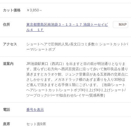
カット価格
￥3,850～
住所
東京都豊島区南池袋３－１３－１７ 池袋トーセイビ
MAP
ル４ １Ｆ
アクセス
ショートヘアで圧倒的人気♪長文口コミ多数☆ ショートカット/パ
ーマ/ショートボブ
道案内
JR池袋駅東口（西武口）を出ますと目の前が明治通りとなりま
す。渡らずに右方向へ西武百貨店に沿って歩いて無印良品を通り
過ぎますとカラオケ館、ジュンク堂書店がある五差路の交差点に
さしかかります。メガネドラック横のあずま通りを入り30秒ほ
ど進んで頂きますと右手側１階にございます。［池袋/ショート
ヘア/ショートカット/ショートボブ/刈り上げ/刈り上げショート/
ツーブロック/パーマ/似合わせ/レイヤー/質感再整］
電話
番号を表示
座席
セット面9席