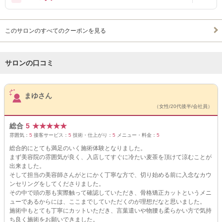
このサロンのすべてのクーポンを見る
サロンの口コミ
サロンPick Up
まゆさん
（女性/20代後半/会社員）
総合
5
★
★
★
★
★
雰囲気：
5
接客サービス：
5
技術・仕上がり：
5
メニュー・料金：
5
総合的にとても満足のいく施術体験となりました。
まず美容院の雰囲気が良く、入店してすぐに冷たい麦茶を頂けて涼むことが
出来ました。
そして担当の美容師さんがとにかく丁寧な方で、切り始める前に入念なカウ
ンセリングをしてくださりました。
その中で頭の形も実際触って確認していただき、骨格矯正カットというメニ
ューであるからには、ここまでしていただくのが理想だなと思いました。
施術中もとても丁寧にカットいただき、言葉遣いや物腰も柔らかい方で気持
ち良く施術をお願いできました。