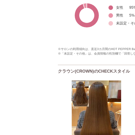
女性
95
男性
5
%
未設定・そ
※サロンの利用傾向は、直近3カ月間のHOT PEPPER 
※「未設定・その他」は、会員情報の性別欄で「回答し
クラウン(CROWN)のCHECKスタイル