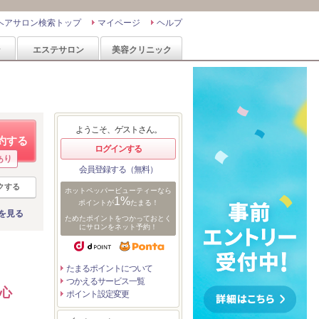
ヘアサロン検索トップ
マイページ
ヘルプ
ン
エステサロン
美容クリニック
ようこそ、ゲストさん。
約する
ログインする
あり
会員登録する（無料）
クする
ホットペッパービューティーなら
1%
ポイントが
たまる！
を見る
ためたポイントをつかっておとく
にサロンをネット予約！
たまるポイントについて
つかえるサービス一覧
 心
ポイント設定変更