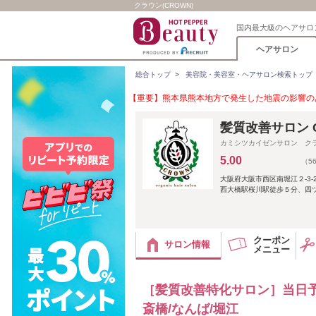
クラウン(CROWN)
国内最大級のヘアサロ
ヘアサロン
総合トップ
>
美容院・美容室・ヘアサロン検索トップ
【重要】熊本県熊本地方で発生した地震の影響のあ
髪質改善サロン 
カミシツカイゼンサロン ク
5.00
（5
大阪府大阪市西区南堀江２-3-24
西大橋駅桜川駅徒歩５分、四ツ橋駅
クーポン
サロン情報
メニュー
［髪質改善特化サロン］当日予
斎橋/なんば/堀江