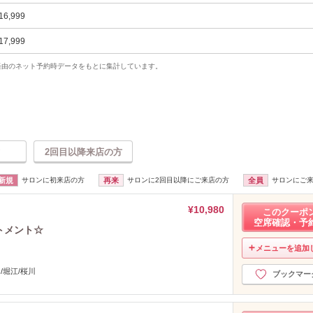
16,999
17,999
uty経由のネット予約時データをもとに集計しています。
2回目以降来店の方
新規
サロンに初来店の方
再来
サロンに2回目以降にご来店の方
全員
サロンにご
¥10,980
このクーポ
空席確認・予
トメント☆
メニューを追加
/堀江/桜川
ブックマー