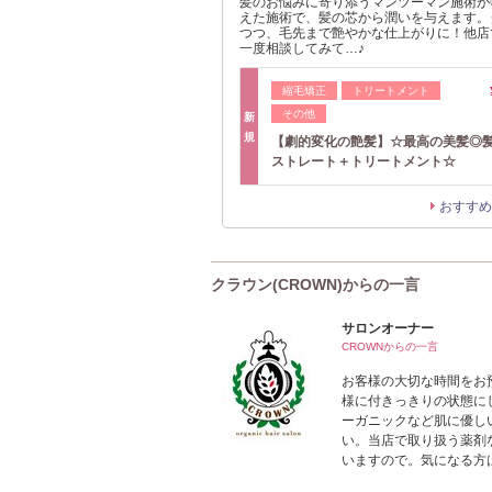
髪のお悩みに寄り添うマンツーマン施術が
えた施術で、髪の芯から潤いを与えます。
つつ、毛先まで艶やかな仕上がりに！他店
一度相談してみて…♪
縮毛矯正
トリートメント
その他
新
規
【劇的変化の艶髪】☆最高の美髪◎
ストレート＋トリートメント☆
おすすめ
クラウン(CROWN)からの一言
サロンオーナー
CROWNからの一言
お客様の大切な時間をお
様に付きっきりの状態に
ーガニックなど肌に優し
い。当店で取り扱う薬剤
いますので。気になる方