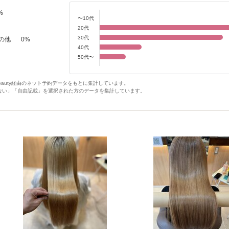
%
〜10代
20代
30代
の他
0
%
40代
50代〜
Beauty経由のネット予約データをもとに集計しています。
ない」「自由記載」を選択された方のデータを集計しています。