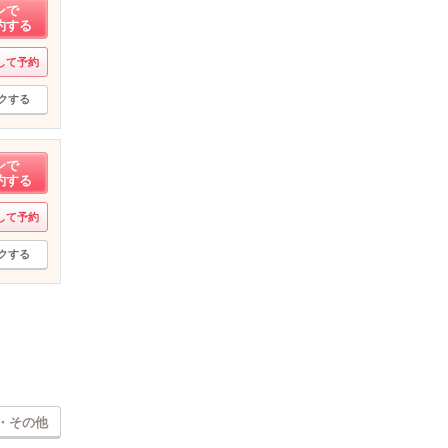
ンで
約する
して予約
クする
ンで
約する
して予約
クする
・その他