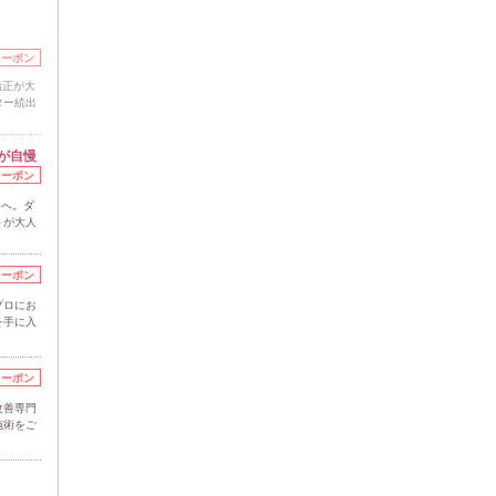
クーポン
矯正が大
ター続出
が自慢
クーポン
》へ。ダ
トが大人
クーポン
プロにお
を手に入
クーポン
改善専門
施術をご