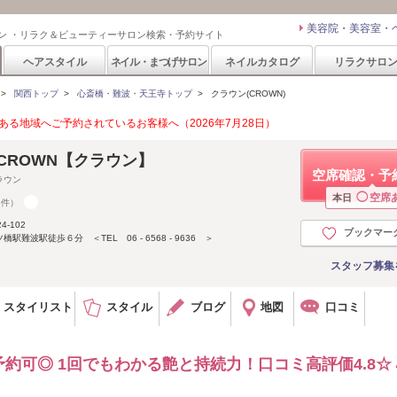
美容院・美容室・
ン ・リラク＆ビューティーサロン検索・予約サイト
ヘアスタイル
ネイル・まつげサロン
ネイルカタログ
リラクサロ
>
関西トップ
>
心斎橋・難波・天王寺トップ
>
クラウン(CROWN)
る地域へご予約されているお客様へ（2026年7月28日）
CROWN【クラウン】
空席確認・予
ラウン
◯
空席
本日
6件）
-102
ブックマー
難波駅徒歩６分 ＜TEL 06 - 6568 - 9636 ＞
スタッフ募集
スタイリスト
スタイル
ブログ
地図
口コミ
約可◎ 1回でもわかる艶と持続力！口コミ高評価4.8☆