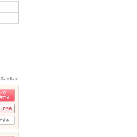
来店の全員の方
ンで
約する
して予約
クする