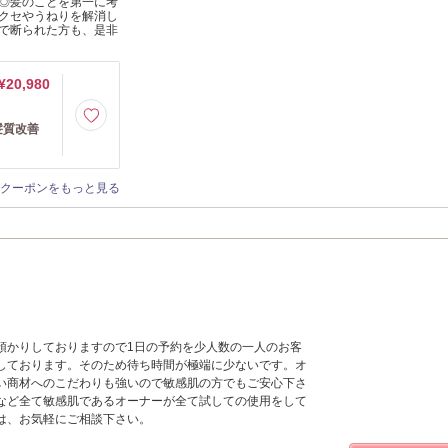
◎髪のことを第一に考
クセやうねりを解消し
で断られた方も、是非
¥20,980
髪質改善
クーポンをもっと見る
預かりしておりますので1日の予約を少人数の一人のお客
しております。そのため待ち時間が極端に少ないです。オ
い商材へのこだわりも強いので敏感肌の方でもご安心下さ
など全て敏感肌であるオーナーが全て試しての使用をして
は、お気軽にご相談下さい。