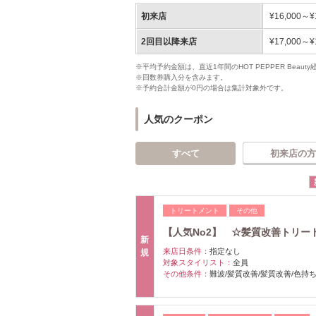
初来店
¥16,000～¥
2回目以降来店
¥17,000～¥
※平均予約金額は、直近1年間のHOT PEPPER Bea
※回数券購入分を含みます。
※予約合計金額が0円の場合は集計対象外です。
人気のクーポン
すべて
初来店の方
トリートメント
その他
【人気No2】 ☆髪質改善トリー
新
来店日条件：
指定なし
規
対象スタイリスト：
全員
その他条件：
難波/髪質改善/髪質改善/色持ち