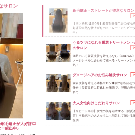
なサロン
縮毛矯正・ストレートが得意なサロン
【四ツ橋駅 徒歩6分】髪質改善専門店の縮毛
好評◎自然な仕上がりのストレートにリピー
中♪
うるツヤになれる厳選トリートメント
のサロン
満足のいく髪質改善を叶えるなら《CROWN
メージレベルに合わせて選べるトリートメン
気！
ダメージヘアのお悩み解決サロン
髪質改善を叶える本格サロン◆髪のお悩みは
任せ！髪質改善に特化した施術で、理想の美
れて
大人女性向けこだわりサロン
【リピート率◎】女性の美を追求する《髪質
店》本物志向の大人女性にも満足して頂ける
提供
の縮毛矯正が大好評◎
ー続出中♪