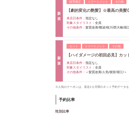
縮毛矯正
トリートメント
その他
【劇的変化の艶髪】☆最高の美髪
新
来店日条件：
指定なし
規
対象スタイリスト：
全員
その他条件：
髪質改善/難波/桜川/西大橋/堀
カット
トリートメント
その他
【ハイダメージの初回必見】カッ
新
来店日条件：
指定なし
規
対象スタイリスト：
全員
その他条件：
＜髪質改善/人気/個室/堀江/＞
※人気のクーポンは、直近1カ月間のネット予約データ
予約比率
性別比率