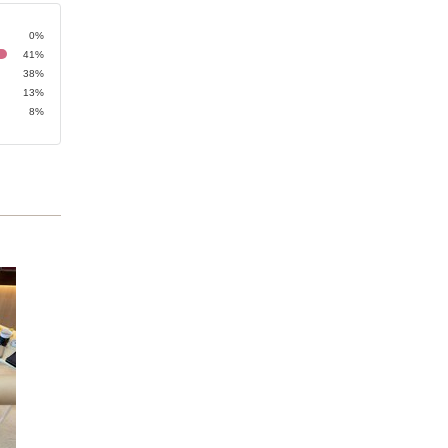
0%
41%
38%
13%
8%