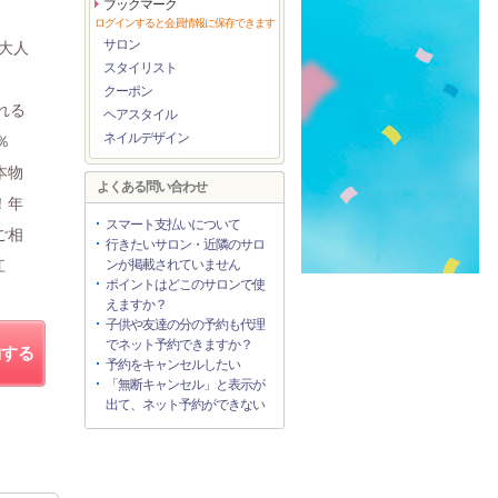
ブックマーク
ログインすると会員情報に保存できます
サロン
大人
スタイリスト
クーポン
れる
ヘアスタイル
ネイルデザイン
％
本物
よくある問い合わせ
！年
スマート支払いについて
ご相
行きたいサロン・近隣のサロ
江
ンが掲載されていません
ポイントはどこのサロンで使
えますか？
子供や友達の分の予約も代理
でネット予約できますか？
約する
予約をキャンセルしたい
「無断キャンセル」と表示が
出て、ネット予約ができない