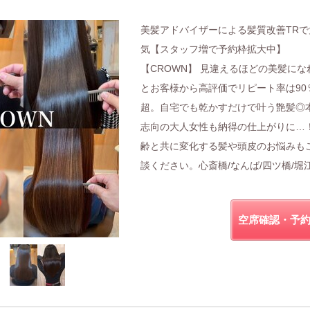
美髪アドバイザーによる髪質改善TRで
気【スタッフ増で予約枠拡大中】
【CROWN】 見違えるほどの美髪にな
とお客様から高評価でリピート率は90
超。自宅でも乾かすだけで叶う艶髪◎
志向の大人女性も納得の仕上がりに…
齢と共に変化する髪や頭皮のお悩みも
談ください。心斎橋/なんば/四ツ橋/堀
空席確認・予