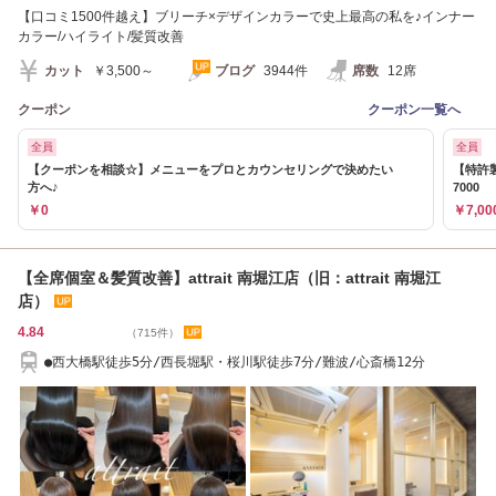
【口コミ1500件越え】ブリーチ×デザインカラーで史上最高の私を♪インナー
カラー/ハイライト/髪質改善
カット
￥3,500～
ブログ
3944件
席数
12席
クーポン
クーポン一覧へ
全員
全員
【クーポンを相談☆】メニューをプロとカウンセリングで決めたい
【特許
方へ♪
7000
￥0
￥7,00
【全席個室＆髪質改善】attrait 南堀江店（旧：attrait 南堀江
店）
4.84
（715件）
●西大橋駅徒歩5分/西長堀駅・桜川駅徒歩7分/難波/心斎橋12分