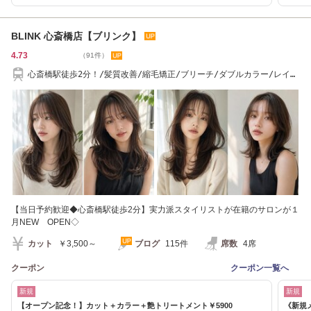
BLINK 心斎橋店【ブリンク】
4.73
（91件）
心斎橋駅徒歩2分！/髪質改善/縮毛矯正/ブリーチ/ダブルカラー/レイヤ
ーカットが得意♪
【当日予約歓迎◆心斎橋駅徒歩2分】実力派スタイリストが在籍のサロンが１
月NEW OPEN◇
カット
￥3,500～
ブログ
115件
席数
4席
クーポン
クーポン一覧へ
新規
新規
【オープン記念！】カット＋カラー＋艶トリートメント￥5900
《新規メ