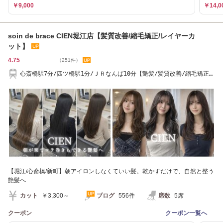
￥9,000
￥14,0
soin de brace CIEN堀江店【髪質改善/縮毛矯正/レイヤーカ
ット】
4.75
（251件）
心斎橋駅7分/四ツ橋駅1分/ＪＲなんば10分【艶髪/髪質改善/縮毛矯正/
美髪/堀江】
【堀江/心斎橋/新町】朝アイロンしなくていい髪。乾かすだけで、自然と整う
艶髪へ
カット
￥3,300～
ブログ
556件
席数
5席
クーポン
クーポン一覧へ