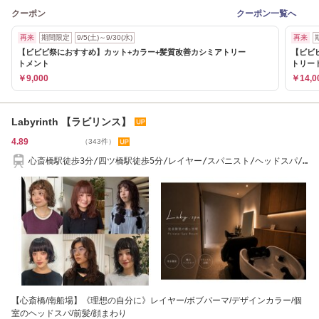
クーポン
クーポン一覧へ
再来
期間限定
9/5(土)～9/30(水)
再来
【ビビビ祭におすすめ】カット+カラー+髪質改善カシミアトリー
【ビビ
トメント
トリー
￥9,000
￥14,0
Labyrinth 【ラビリンス】
4.89
（343件）
心斎橋駅徒歩3分/四ツ橋駅徒歩5分/レイヤー/スパニスト/ヘッドスパ/
顔まわり/メンズ
【心斎橋/南船場】《理想の自分に》レイヤー/ボブパーマ/デザインカラー/個
室のヘッドスパ/前髪/顔まわり