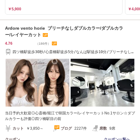
￥5,900
￥4,00
Ardore vento horie ブリーチなしダブルカラー/ダブルカラ
ー/レイヤーカット
4.76
（186件）
四ツ橋駅徒歩30秒/心斎橋駅徒歩5分/なんば駅徒歩10分/ブリーチなしダ
ブルカラーが得意
当日予約大歓迎◎心斎橋/堀江で韓国カラー/レイヤーカットNo.1サロン☆ダブ
ルカラーも評価◎四ツ橋駅目の前
カット
￥3,850～
ブログ
2227件
席数
9席
クーポン
クーポン一覧へ