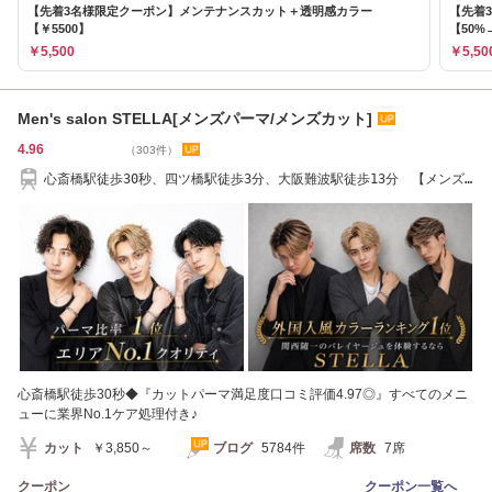
【先着3名様限定クーポン】メンテナンスカット＋透明感カラー
【先着
【￥5500】
【50%
￥5,500
￥5,50
Men's salon STELLA[メンズパーマ/メンズカット]
4.96
（303件）
心斎橋駅徒歩30秒、四ツ橋駅徒歩3分、大阪難波駅徒歩13分 【メンズ
カット/眉毛】
心斎橋駅徒歩30秒◆『カットパーマ満足度口コミ評価4.97◎』すべてのメニ
ューに業界No.1ケア処理付き♪
カット
￥3,850～
ブログ
5784件
席数
7席
クーポン
クーポン一覧へ