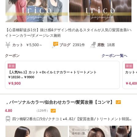
【心斎橋駅徒歩1分】抜け感&デザイン性のあるスタイルが人気◎髪質改善/ハ
イトーンカラー/ダメージレス施術
カット
￥5,500～
ブログ
2391件
席数
18席
クーポン
クーポン一覧へ
新規
新規
【人気No.1】カット＋Dr.イルミナカラー＋トリートメント
カット＋
￥18150→￥9900
￥9,900
￥4,40
，パーソナルカラー/似合わせカラー/髪質改善【コンマ】
4.80
（126件）
四ツ橋駅2番出口5分/クチコミ★4.82/【髪質改善/トリートメント韓国
風ヘア人気】