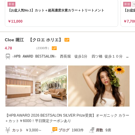
新規
新規
【お盆人気No.1】カット＋超高濃度水素カラー＋トリートメント
【お盆
￥11,000
￥7,70
Cloe 堀江 【クロエ ホリエ】
4.78
（2330件）
☆HPB AWARD BESTSALON☆ 西長堀 徒歩1分 四ツ橋 徒歩１０分
TEL 06-6535-7080
【HPB AWARD 2026 BESTSALON SILVER Prize受賞】オーガニック カラー
＋カット￥6000！平日限定クーポンあり
カット
￥3,000～
ブログ
1983件
席数
9席