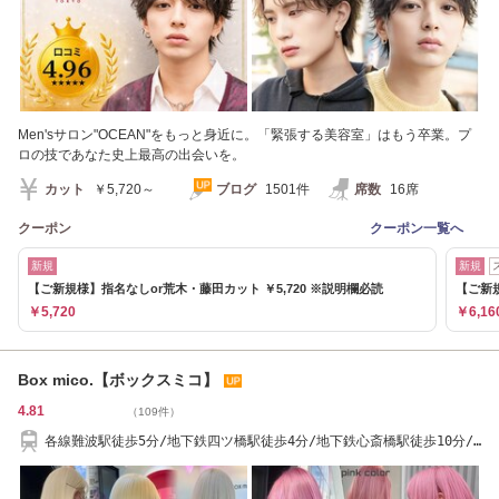
Men'sサロン"OCEAN"をもっと身近に。「緊張する美容室」はもう卒業。プ
ロの技であなた史上最高の出会いを。
カット
￥5,720～
ブログ
1501件
席数
16席
クーポン
クーポン一覧へ
新規
新規
【ご新規様】指名なしor荒木・藤田カット ￥5,720 ※説明欄必読
【ご新規
￥5,720
￥6,16
Box mico.【ボックスミコ】
4.81
（109件）
各線難波駅徒歩5分/地下鉄四ツ橋駅徒歩4分/地下鉄心斎橋駅徒歩10分/
桜川駅徒歩10分