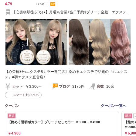
4.79
（174件）
【心斎橋駅徒歩3分★】月曜も営業♪当日予約◎ブリーチ全般、エクステが
大人気！！
【心斎橋3分/エクステ&カラー専門店】染めるエクステで話題の『#Lエクス
テ』#羽エクステ直営店♪
カット
￥3,300～
ブログ
3175件
席数
10席
スマート支払いOK
クーポン
クーポン一覧へ
新規
新規
【艶めく透明感カラー】ブリーチなしカラー ￥5500→￥4900
【艶め
￥9900
￥4,900
￥6,90