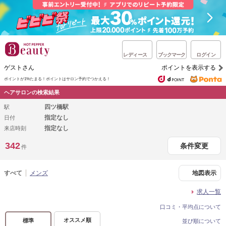
レディース
ブックマーク
ログイン
ゲストさん
ポイントを表示する
ポイントが1%たまる！
ポイントはサロン予約でつかえる！
ヘアサロンの検索結果
四ツ橋駅
駅
指定なし
日付
指定なし
来店時刻
342
条件変更
件
すべて
メンズ
地図表示
求人一覧
口コミ・平均点について
オススメ順
標準
並び順について