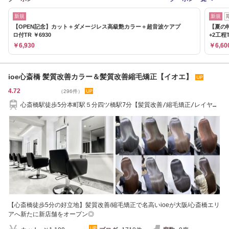
新規
新規
【OPEN記念】カット＋ダメージレス高級艶カラー＋超音波ケアプ
【夏の
ロ付TR ￥6930
+2工程T
￥6,930
￥6,60
ioe心斎橋 髪質改善カラー＆髪質改善縮毛矯正【イオエ】
4.72
（296件）
心斎橋駅徒歩5分本町駅５分四ツ橋駅7分【髪質改善/縮毛矯正/レイヤー
カット/心斎橋】
【心斎橋徒歩5分の好立地】髪質改善/縮毛矯正で名高いioeが大阪/心斎橋エリ
アへ新たに新店舗をオープン◎