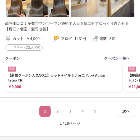
高評価口コミ多数◎マンツーマン施術で人目を気にせずゆっくり過ごせる
【堀江／個室／髪質改善】
カット
￥4,000～
ブログ
1431件
席数
3席
スマート支払いOK
クーポン
クーポン一覧へ
新規
新規
【新規クーポン人気NO.1】カット＋イルミナorエドル＋Aujua
【髪質
4step TR
トメン
￥9,900
￥11,0
1
2
3
4
5
次へ
1 / 18ページ