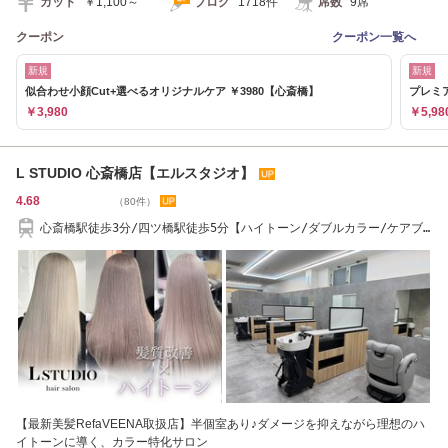
カット
￥1,100～
ブログ
1718件
席数
9席
クーポン
クーポン一覧へ
新規
新規
似合わせ小顔Cut+選べるオリジナルケア ￥3980【心斎橋】
プレミア
￥3,980
￥5,98
L STUDIO 心斎橋店【エルスタジオ】
4.68
（80件）
心斎橋駅徒歩3分/四ツ橋駅徒歩5分【ハイトーン/ダブルカラー/ケアブ
リーチ/エクステ】
【最新美髪RefaVEENA取扱店】半個室あり♪ダメージを抑えながら理想のハ
イトーンに導く、カラー特化サロン