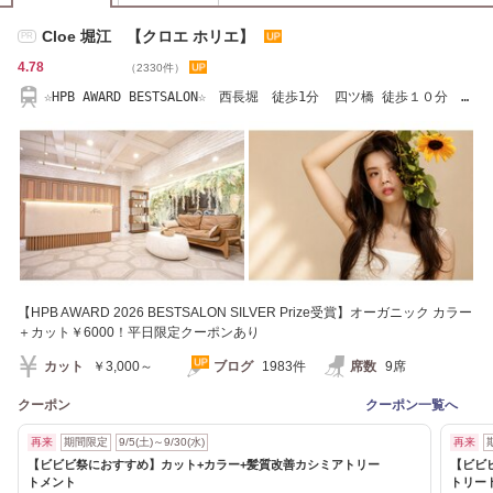
Cloe 堀江 【クロエ ホリエ】
PR
4.78
（2330件）
☆HPB AWARD BESTSALON☆ 西長堀 徒歩1分 四ツ橋 徒歩１０分
TEL 06-6535-7080
【HPB AWARD 2026 BESTSALON SILVER Prize受賞】オーガニック カラー
＋カット￥6000！平日限定クーポンあり
カット
￥3,000～
ブログ
1983件
席数
9席
クーポン
クーポン一覧へ
再来
期間限定
9/5(土)～9/30(水)
再来
【ビビビ祭におすすめ】カット+カラー+髪質改善カシミアトリー
【ビビ
トメント
トリー