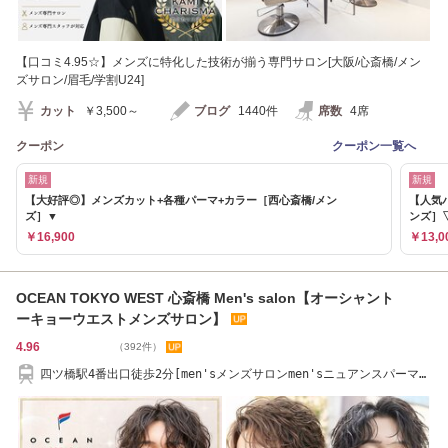
【口コミ4.95☆】メンズに特化した技術が揃う専門サロン[大阪/心斎橋/メン
ズサロン/眉毛/学割U24]
カット
￥3,500～
ブログ
1440件
席数
4席
クーポン
クーポン一覧へ
新規
新規
【大好評◎】メンズカット+各種パーマ+カラー［西心斎橋/メン
【人気
ズ］▼
ンズ］
￥16,900
￥13,0
OCEAN TOKYO WEST 心斎橋 Men's salon【オーシャント
ーキョーウエストメンズサロン】
4.96
（392件）
四ツ橋駅4番出口徒歩2分[men'sメンズサロンmen'sニュアンスパーマ
men'sシャドウパーマ