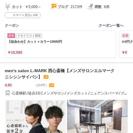
カット
￥5,000～
ブログ
2173件
席数
8席
スマート支払いOK
クーポン
クーポン一覧へ
新規
スタイリスト指定
全員
【似合わせ】カット＋カラー10500円
☆0円
￥10,500
￥0
men's salon L-MARK 西心斎橋【メンズサロンエルマーク
ニシシンサイバシ】
4.95
（124件）
心斎橋駅/徒歩2分[メンズサロン/メンズカット/ニュアンスパーマ/ブリ
ーチ/眉毛]