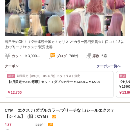
当日予約OK！《*2年連続全国カミカリスマ*カラー部門受賞☆》口コミ4.8以
上/ブリーチ/エクステ/髪質改善
カット
￥3,900～
ブログ
766件
席数
5席
クーポン
クーポン一覧へ
新規
期間限定
8/6(木)～8/31(月)
スタイリスト指定
新規
【8月限定/MAYU専用】カット＋ダブルカラー￥13900→￥12700
《★人
￥1390
￥12,700
￥13,9
CYM エクステ/ダブルカラー/ブリーチなし/シールエクステ
【シィム】（旧：CYM）
4.77
（315件）