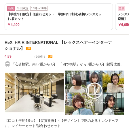
新規
平日限定
10時～19時
全員
【学生平日限定】似合わせカット 学割/平日割/心斎橋/メンズカッ
メンズ
ト/眉カット
斎橋】
￥4,400
￥6,05
ReX HAIR INTERNATIONAL 【レックスヘアーインターナ
ショナル】
4.89
（290件）
「心斎橋駅」南17番から1分 「四ツ橋駅」から3番から3分 髪質改善
レイヤーカット
【口コミ平均4.9☆】【髪質改善】×【デザイン】で艶のあるトレンドヘア
に。レイヤーカット/似合わせカット