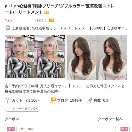
piLLon心斎橋/韓国/ブリーチ/ダブルカラー/髪質改善ストレ
ート/トリートメント
4.75
（333件）
ご新規先着3名様透明感カラー＋トリートメント【5500円】心斎橋すぐ/
ブリーチ/心斎橋
当日予約OK◎【年間1万人が通うサロン】トレンドを抑えた韓国スタイルと
最先端髪質改善で髪を最高の状態へ
カット
￥1,100～
ブログ
1849件
席数
6席
スマート支払いOK
クーポン
クーポン一覧へ
新規
10時～20時
新規