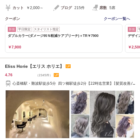
カット
￥2,000～
ブログ
215件
席数
5席
クーポン
クーポン一覧へ
新規
平日限定
スタイリスト指定
新規
ダブルカラー(ダメージ95％軽減ケアブリーチ)＋TR￥7900
デザイ
￥7,900
￥2,50
Eliss Horie【エリス ホリエ】
4.76
（2345件）
心斎橋駅・難波駅徒歩5分 四ツ橋駅徒歩2分【22時迄営業】[髪質改善/
デザインカラー]