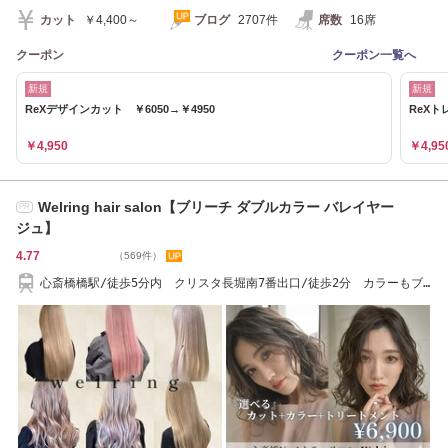
カット
￥4,400～
ブログ
2707件
席数
16席
クーポン
クーポン一覧へ
新規
新規
ReXデザインカット ￥6050→￥4950
ReXト
￥4,950
￥4,95
Welring hair salon【ブリーチ ダブルカラー バレイヤー
PR
ジュ】
4.77
（569件）
心斎橋橋駅/徒歩5分内 クリスタ長堀南7番出口/徒歩2分 カラーもブ
リーチもお任せ♪