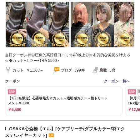
当日クーポン有◎圧倒的高評価口コミ☆4.9以上◎☆本質的な美髪を叶える
☆◆カット+カラー+TR￥5500~
カット
￥1,100～
ブログ
399件
席数
5席
クーポン
クーポン一覧へ
新規
新規
【1日3名限定】心斎橋最安☆カット＋透明感カラー＋艶トリート
【8月
メント￥5500
TR+艶T
￥5,500
￥12,5
L.OSAKA心斎橋【エル】[ケアブリーチ/ダブルカラー/羽エク
ステ/レイヤーカット]