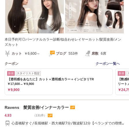
本日予約可◎パーソナルカラー診断/似合わせレイヤーカット/髪質改善/メン
ズカット
カット
￥6,600～
ブログ
553件
席数
6席
クーポン
クーポン一覧へ
新規
スタイリスト指定
新規
【透明感をあなたに】カット＋透明感カラー＋インピタリTR
【艶感
￥17,600→￥9,900
リート
￥9,900
￥24,7
Ravens 髪質改善/インナーカラー
4.93
（131件）
心斎橋駅すぐ/長堀橋駅・西大橋駅7分/難波駅12分【ベランダでの喫煙
可能】心斎橋/難波