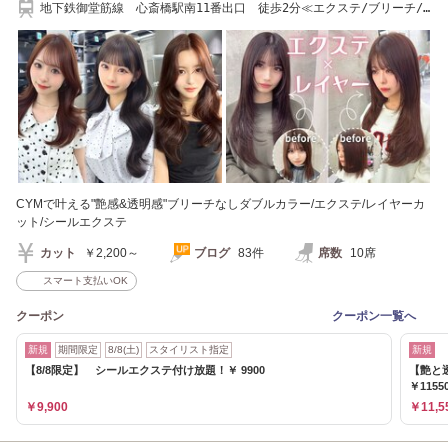
地下鉄御堂筋線 心斎橋駅南11番出口 徒歩2分≪エクステ/ブリーチ/
レイヤーカット≫
CYMで叶える"艶感&透明感"ブリーチなしダブルカラー/エクステ/レイヤーカ
ット/シールエクステ
カット
￥2,200～
ブログ
83件
席数
10席
スマート支払いOK
クーポン
クーポン一覧へ
新規
期間限定
8/8(土)
スタイリスト指定
新規
【8/8限定】 シールエクステ付け放題！￥ 9900
【艶と
￥1155
￥9,900
￥11,5