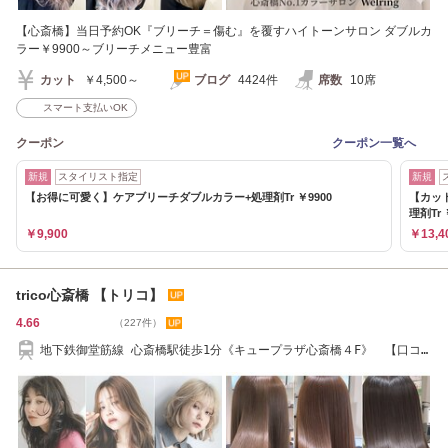
【心斎橋】当日予約OK『ブリーチ＝傷む』を覆すハイトーンサロン ダブルカ
ラー￥9900～ブリーチメニュー豊富
カット
￥4,500～
ブログ
4424件
席数
10席
スマート支払いOK
クーポン
クーポン一覧へ
新規
スタイリスト指定
新規
【お得に可愛く】ケアブリーチダブルカラー+処理剤Tr ￥9900
【カッ
理剤Tr 
￥9,900
￥13,4
trico心斎橋 【トリコ】
4.66
（227件）
地下鉄御堂筋線 心斎橋駅徒歩1分《キュープラザ心斎橋４F》 【口コ
ミ高評価サロン】