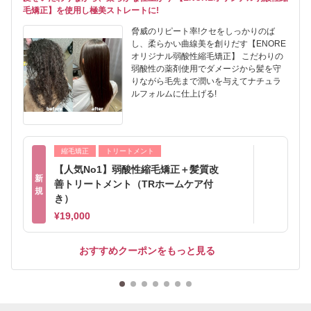
毛矯正】を使用し極美ストレートに!
脅威のリピート率!クセをしっかりのば
し、柔らかい曲線美を創りだす【ENORE
オリジナル弱酸性縮毛矯正】 こだわりの
弱酸性の薬剤使用でダメージから髪を守
りながら毛先まで潤いを与えてナチュラ
ルフォルムに仕上げる!
縮毛矯正
トリートメント
【人気No1】弱酸性縮毛矯正＋髪質改
新
善トリートメント（TRホームケア付
規
き）
¥19,000
おすすめクーポンをもっと見る