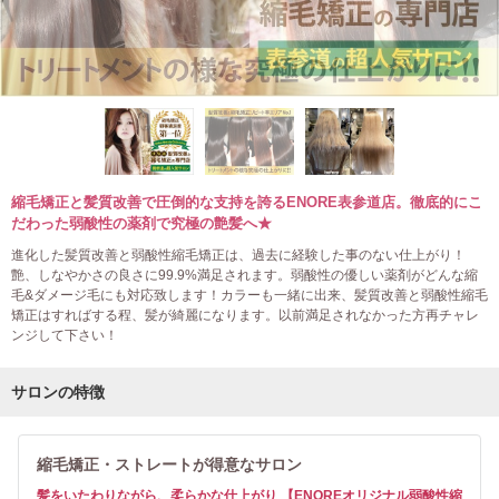
縮毛矯正と髪質改善で圧倒的な支持を誇るENORE表参道店。徹底的にこ
だわった弱酸性の薬剤で究極の艶髪へ★
進化した髪質改善と弱酸性縮毛矯正は、過去に経験した事のない仕上がり！
艶、しなやかさの良さに99.9%満足されます。弱酸性の優しい薬剤がどんな縮
毛&ダメージ毛にも対応致します！カラーも一緒に出来、髪質改善と弱酸性縮毛
矯正はすればする程、髪が綺麗になります。以前満足されなかった方再チャレ
ンジして下さい！
サロンの特徴
縮毛矯正・ストレートが得意なサロン
髪をいたわりながら、柔らかな仕上がり 【ENOREオリジナル弱酸性縮