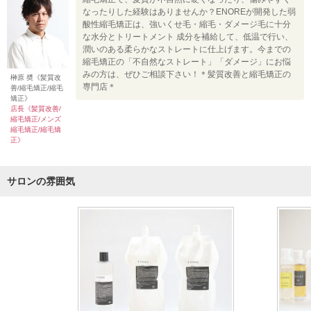
なったりした経験はありませんか？ENOREが開発した弱
酸性縮毛矯正は、強いくせ毛・縮毛・ダメージ毛に十分
な水分とトリートメント 成分を補給して、低温で行い、
潤いのある柔らかなストレートに仕上げます。今までの
縮毛矯正の「不自然なストレート」「ダメージ」にお悩
みの方は、ぜひご相談下さい！＊髪質改善と縮毛矯正の
榊原 奬《髪質改
専門店＊
善/縮毛矯正/縮毛
矯正》
店長《髪質改善/
縮毛矯正/メンズ
縮毛矯正/縮毛矯
正》
サロンの雰囲気