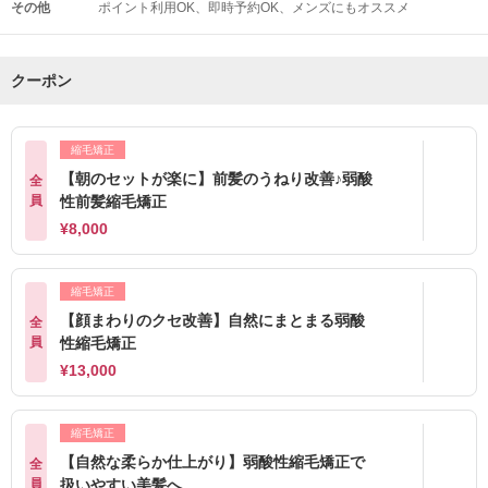
その他
ポイント利用OK
即時予約OK
メンズにもオススメ
クーポン
縮毛矯正
【朝のセットが楽に】前髪のうねり改善♪弱酸
全
員
性前髪縮毛矯正
¥8,000
縮毛矯正
【顔まわりのクセ改善】自然にまとまる弱酸
全
員
性縮毛矯正
¥13,000
縮毛矯正
【自然な柔らか仕上がり】弱酸性縮毛矯正で
全
員
扱いやすい美髪へ