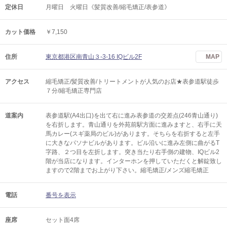
定休日
月曜日 火曜日《髪質改善/縮毛矯正/表参道》
カット価格
￥7,150
住所
東京都港区南青山３-3-16 IQビル2F
MAP
アクセス
縮毛矯正/髪質改善/トリートメントが人気のお店★表参道駅徒歩
７分/縮毛矯正専門店
道案内
表参道駅(A4出口)を出て右に進み表参道の交差点(246青山通り)
を右折します。青山通りを外苑前駅方面に進みますと、右手に天
馬カレー(スギ薬局のビル)があります。そちらを右折すると左手
に大きなパソナビルがあります。ビル沿いに進み左側に曲がるT
字路、２つ目を左折します。突き当たり右手側の建物、IQビル2
階が当店になります。インターホンを押していただくと解錠致し
ますので2階までお上がり下さい。縮毛矯正/メンズ縮毛矯正
電話
番号を表示
座席
セット面4席