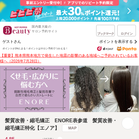
国内最大級の
サロン予約サイト
ブックマーク
ログイン
ゲストさん
ポイントを表示する
ポイントが1%たまる！
ポイントはサロン予約でつかえる！
【重要】熊本県熊本地方で発生した地震の影響のある地域へご予約されているお客
様へ（2026年7月28日）
髪質改善・縮毛矯正 ENORE表参道 髪質改善・
縮毛矯正特化【エノア】
MAP