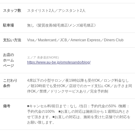
スタッフ数
スタイリスト2人／アシスタント2人
駐車場
無し《髪質改善/縮毛矯正/メンズ縮毛矯正》
支払い方法
Visa／Mastercard／JCB／American Express／Diners Club
お店の
エノア 表参道(ENORE)
ホーム
https://www.au-be.jp/omotesando/blog/
ページ
こだわり
4席以下の小型サロン／夜19時以降も受付OK／ロング料金なし
条件
／朝10時前でも受付OK／店頭でのカード支払いOK／お子さま同
伴OK／禁煙／ドリンクサービスあり／完全予約制
備考
■キャンセル料/前日まで：なし /当日：予約代金の50% /無断：
予約代金の100% ■お直しの対応は施術日から１週間以内とさ
せて頂きます。■お直しの対応は、施術を受けた店舗での対応を
お願い致します。