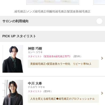
縮毛矯正/メンズ縮毛矯正/弱酸性縮毛矯正/髪質改善/縮毛矯正
サロンの利用傾向
PICK UP スタイリスト
神部 巧樹
カンベ コウキ
スタイリスト《髪質改善&縮毛矯正専門》
（歴5年）
美髪縮毛矯正×髪質改善カラー特化 リピート率No,1
中川 大希
ナカガワ マサキ
スタイリスト
（歴3年）
人生を変える縮毛矯正◆縮毛矯正のプロフェッショナル