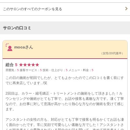
このサロンのすべてのクーポンを見る
サロンの口コミ
サロンPick Up
mocaさん
（女性/20代後半）
総合
5
★
★
★
★
★
雰囲気：
5
接客サービス：
5
技術・仕上がり：
5
メニュー・料金：
5
この日の施術が初回でしたが、とてもよかったのでこの口コミを書く前にす
でに再来店しています...!笑
2回目は、カラー・縮毛矯正・トリートメントの施術をして頂きました！カ
ウンセリングや施術がとても丁寧で、お話や接客も素敵な方です。凄く丁寧
なので、お仕事に対して意識が高かったり熱心な方なのが施術を受けて感じ
ます。
アシスタントの女性の方も、対応がとても丁寧で接客も明るかくてお話も凄
く面白かったです。常に笑顔で可愛らしい素敵な方でした！アシスタントさ