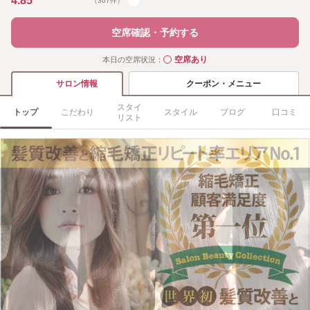
4.85
（367件）
空席確認・予約する
空席あり
本日の空席状況：
◯
クーポン・メニュー
サロン情報
スタイ
トップ
こだわり
スタイル
ブログ
口コミ
リスト