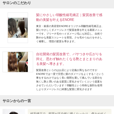
サロンのこだわり
髪にやさしい弱酸性縮毛矯正｜髪質改善で感
動の美髪を叶えるENORE
東京・銀座の美容室ENOREオリジナル弱酸性縮毛矯正は、
髪にやさしくダメージレスで髪質改善を叶える最新メニュ
ーです。ブリーチ毛やハイダメージ毛にも対応し、自然で
艶やかな美髪ストレートを実現。クセ毛やうねりをやさし
く補整し、理想の髪質を導きます。
自社開発の髪質改善で、パサつきや広がりを
抑え、思わず触れたくなる艶とまとまりのあ
る美髪へ導きます。
髪質改善というのはお店により定義が異なるのですが
ENOREでは一度で完璧に髪のダメージをよくする！という
事をするわけではなく長い期間を通して痛んでいる部分を
無くし艶と潤いのある髪質に変化させていくという提案を
させていただいています！弱酸性という特殊な薬剤を使用
しよりダメージレスに綺麗な髪質に変化させます
サロンからの一言
縮毛矯正で、髪質が不自然に硬くなったり、傷みやすく