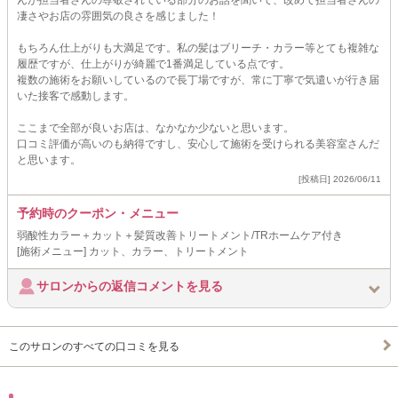
んが担当者さんの尊敬されている部分のお話を聞いて、改めて担当者さんの
凄さやお店の雰囲気の良さを感じました！
もちろん仕上がりも大満足です。私の髪はブリーチ・カラー等とても複雑な
履歴ですが、仕上がりが綺麗で1番満足している点です。
複数の施術をお願いしているので長丁場ですが、常に丁寧で気遣いが行き届
いた接客で感動します。
ここまで全部が良いお店は、なかなか少ないと思います。
口コミ評価が高いのも納得ですし、安心して施術を受けられる美容室さんだ
と思います。
[投稿日] 2026/06/11
予約時のクーポン・メニュー
弱酸性カラー＋カット＋髪質改善トリートメント/TRホームケア付き
[施術メニュー] カット、カラー、トリートメント
サロンからの返信コメントを見る
このサロンのすべての口コミを見る