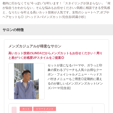
都内に行かなくても“今っぽい”が叶います！「スタイリングが決まらない」「何
が似合うかわからない」そんな悩みもお任せください♪気軽に相談できる空気感
と、なりたいを叶える高いカット技術が人気です。女性のショートヘア,ボブや
ヘアセットも◎［/ヘッドスパ/メンズカット/元住吉/武蔵小杉］
サロンの特徴
メンズカジュアルが得意なサロン
高いカット技術のLINDAだからメンズカットもお任せください！周り
と差がつく好感度UPスタイルをご提案◎
セットが楽になるパーマや、ガラっと印
象の変わるブリーチも人気☆お得なクー
ポン・フェイシャルメニュー・ヘッドス
パ付きメニューもご用意◎定期的に通え
るのが嬉しい♪[メンズ/メンズカット/メン
ズパーマ/元住吉]
カット
トリートメント