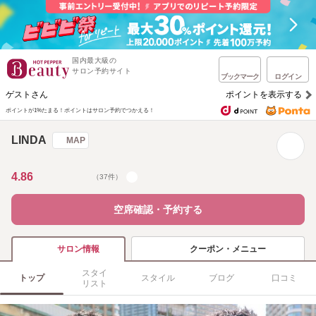
国内最大級の
サロン予約サイト
ブックマーク
ログイン
ゲストさん
ポイントを表示する
ポイントが1%たまる！
ポイントはサロン予約でつかえる！
LINDA
MAP
4.86
（37件）
空席確認・予約する
クーポン・メニュー
サロン情報
スタイ
トップ
スタイル
ブログ
口コミ
リスト