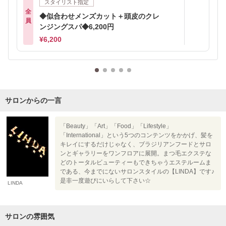
スタイリスト指定
全
◆似合わせメンズカット＋頭皮のクレ
員
ンジングスパ◆6,200円
¥6,200
サロンからの一言
「Beauty」「Art」「Food」「Lifestyle」
「International」という5つのコンテンツをかかげ、髪を
キレイにするだけじゃなく、ブラジリアンフードとサロ
ンとギャラリーをワンフロアに展開。まつ毛エクステな
どのトータルビューティーもできちゃうエステルームま
である、今までにないサロンスタイルの【LINDA】です♪
是非一度遊びにいらして下さい☆
LINDA
サロンの雰囲気