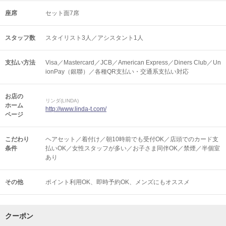
座席
セット面7席
スタッフ数
スタイリスト3人／アシスタント1人
支払い方法
Visa／Mastercard／JCB／American Express／Diners Club／Un
ionPay（銀聯）／各種QR支払い・交通系支払い対応
お店の
リンダ(LINDA)
ホーム
http://www.linda-t.com/
ページ
こだわり
ヘアセット／着付け／朝10時前でも受付OK／店頭でのカード支
条件
払いOK／女性スタッフが多い／お子さま同伴OK／禁煙／半個室
あり
その他
ポイント利用OK
即時予約OK
メンズにもオススメ
クーポン