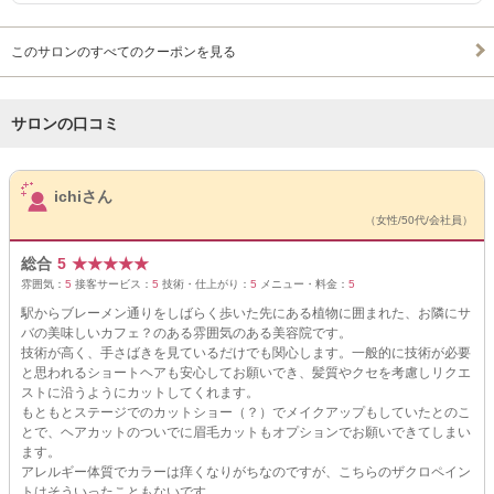
このサロンのすべてのクーポンを見る
サロンの口コミ
サロンPick Up
ichiさん
（女性/50代/会社員）
総合
5
★
★
★
★
★
雰囲気：
5
接客サービス：
5
技術・仕上がり：
5
メニュー・料金：
5
駅からブレーメン通りをしばらく歩いた先にある植物に囲まれた、お隣にサ
バの美味しいカフェ？のある雰囲気のある美容院です。
技術が高く、手さばきを見ているだけでも関心します。一般的に技術が必要
と思われるショートヘアも安心してお願いでき、髪質やクセを考慮しリクエ
ストに沿うようにカットしてくれます。
もともとステージでのカットショー（？）でメイクアップもしていたとのこ
とで、ヘアカットのついでに眉毛カットもオプションでお願いできてしまい
ます。
アレルギー体質でカラーは痒くなりがちなのですが、こちらのザクロペイン
トはそういったこともないです。