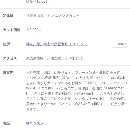
終受付18:00）
定休日
月曜日のみ［メンズ/メンズカット］
カット価格
￥3,000～
住所
神奈川県川崎市中原区木月３-１１-２７
MAP
アクセス
東急東横線「元住吉駅」より徒歩6分
道案内
元住吉駅「西口」に降ります。ブレーメン通り商店街を直進し
「パチンコWASUKE（和助）」にたどり着いたら、手前の路地
を左に曲がりガーデンのあるお店が「LINDA」です。※パチンコ
WASUKEまで約６～7分程です。目印は、右側に「Famiry mar
t」、さらに直進して2件目の「Famiry mart」。こちらも通過し
てさらに直進していくと右側にケンタッキーがあり、左斜め前に
黄色い大きなビルの「パチンコWASUKE（和助）」にたどり着
きます。
電話
番号を表示