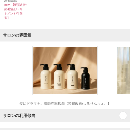
縮毛矯正】
bern 【髪質改善/
縮毛矯正/トリー
トメント/半個
室】
サロンの雰囲気
髪にドラマを。講師在籍店舗【髪質改善/つるりんちょ。】
サロンの利用傾向