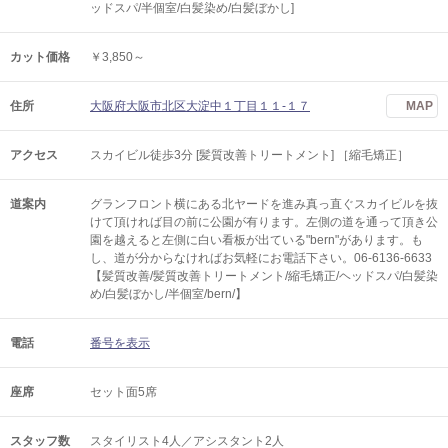
ッドスパ/半個室/白髪染め/白髪ぼかし]
カット価格
￥3,850～
住所
大阪府大阪市北区大淀中１丁目１１-１７
MAP
アクセス
スカイビル徒歩3分 [髪質改善トリートメント] ［縮毛矯正］
道案内
グランフロント横にある北ヤードを進み真っ直ぐスカイビルを抜
けて頂ければ目の前に公園が有ります。左側の道を通って頂き公
園を越えると左側に白い看板が出ている"bern"があります。も
し、道が分からなければお気軽にお電話下さい。06-6136-6633
【髪質改善/髪質改善トリートメント/縮毛矯正/ヘッドスパ/白髪染
め/白髪ぼかし/半個室/bern/】
電話
番号を表示
座席
セット面5席
スタッフ数
スタイリスト4人／アシスタント2人