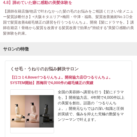
4.8】諦めていた癖に感動の美髪体験を
【講師在籍店舗/他店で叶わなかった髪の毛のお悩みをご相談ください/全メニュ
ー髪質診断付き】<大阪キタエリア>梅田・中津・福島、髪質改善施術No.1◎全
国で髪質改善&縮毛矯正の講習を行うつるりんちょ。開発【髪にドラマを。】講
師在籍店！骨格から髪質を改善する髪質改善で効果が"持続する"美髪◎感動の美
髪体験を約束。
サロンの特徴
くせ毛・うねりのお悩み解決サロン
【口コミ4.8over!つるりんちょ。開発協力店◎つるりんちょ。
SYSTEM開始】西梅田で4,000件の縮毛矯正の実績
全国の美容師へ講習を行う【髪にドラマ
を。】開発協力店。4年間で4,000件以上
の美髪を創出。話題の「つるりんち
ょ。」開発元ならではの深い知識と圧倒
的実績で、傷みを抑えた究極の艶髪をマ
ンツーマンで叶えます。