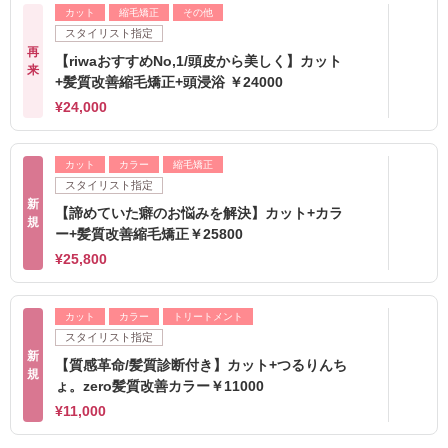
カット
縮毛矯正
その他
スタイリスト指定
再
【riwaおすすめNo,1/頭皮から美しく】カット
来
+髪質改善縮毛矯正+頭浸浴 ￥24000
¥24,000
カット
カラー
縮毛矯正
スタイリスト指定
新
【諦めていた癖のお悩みを解決】カット+カラ
規
ー+髪質改善縮毛矯正￥25800
¥25,800
カット
カラー
トリートメント
スタイリスト指定
新
【質感革命/髪質診断付き】カット+つるりんち
規
ょ。zero髪質改善カラー￥11000
¥11,000