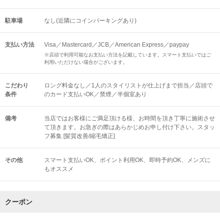
駐車場
なし(近隣にコインパーキングあり)
支払い方法
Visa／Mastercard／JCB／American Express／paypay
※店頭で利用可能なお支払い方法を記載しています。スマート支払いではご
利用いただけない場合がございます。
こだわり
ロング料金なし／1人のスタイリストが仕上げまで担当／店頭で
条件
のカード支払いOK／禁煙／半個室あり
備考
当店ではお客様にご満足頂ける様、お時間を頂き丁寧に施術させ
て頂きます。お急ぎの際はあらかじめお申し付け下さい。スタッ
フ募集 [髪質改善/縮毛矯正]
その他
スマート支払いOK
ポイント利用OK
即時予約OK
メンズに
もオススメ
クーポン