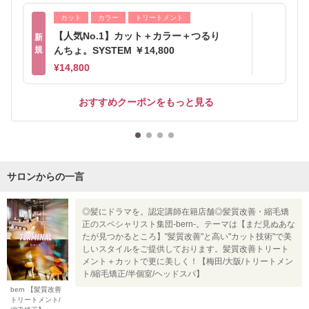
カット
カラー
トリートメント
【人気No.1】カット＋カラー＋つるり
新
規
んちょ。SYSTEM ￥14,800
¥14,800
おすすめクーポンをもっと見る
サロンからの一言
◎髪にドラマを。認定講師在籍店舗◎髪質改善・縮毛矯
正のスペシャリスト集団-bern-。テーマは【まだ見ぬあな
たが見つかるところ】"髪質改善"と高い"カット技術"で美
しいスタイルをご提供しております。髪質改善トリート
メント＋カットで更に美しく！【梅田/大阪/トリートメン
ト/縮毛矯正/半個室/ヘッドスパ】
bern 【髪質改善
トリートメント/