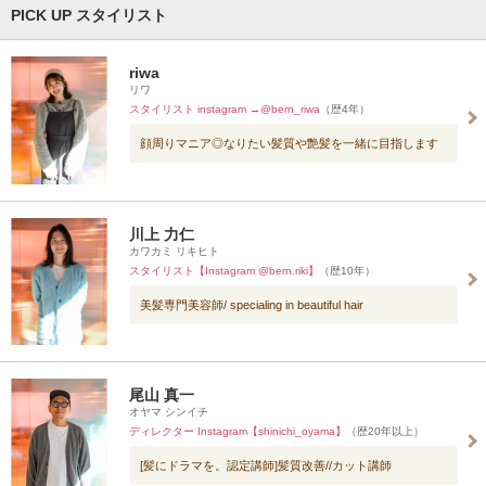
PICK UP スタイリスト
riwa
リワ
スタイリスト instagram →@bern_riwa
（歴4年）
顔周りマニア◎なりたい髪質や艶髪を一緒に目指します
川上 力仁
カワカミ リキヒト
スタイリスト【Instagram @bern.riki】
（歴10年）
美髪専門美容師/ specialing in beautiful hair
尾山 真一
オヤマ シンイチ
ディレクター Instagram【shinichi_oyama】
（歴20年以上）
[髪にドラマを。認定講師]髪質改善//カット講師