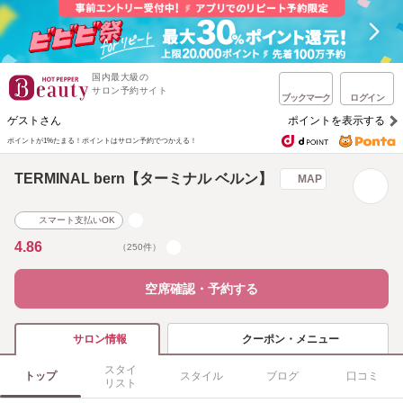
国内最大級の
サロン予約サイト
ブックマーク
ログイン
ゲストさん
ポイントを表示する
ポイントが1%たまる！
ポイントはサロン予約でつかえる！
TERMINAL bern【ターミナル ベルン】
MAP
スマート支払いOK
4.86
（250件）
空席確認・予約する
クーポン・メニュー
サロン情報
スタイ
トップ
スタイル
ブログ
口コミ
リスト