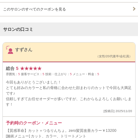
このサロンのすべてのクーポンを見る
サロンの口コミ
サロンPick Up
すずさん
（女性/20代後半/会社員）
総合
5
★
★
★
★
★
雰囲気：
5
接客サービス：
5
技術・仕上がり：
5
メニュー・料金：
5
今回もありがとうございました！
とても好みのカラーと私の骨格に合わせた顔まわりのカットで今回も大満足
です♪
信頼しすぎてお任せオーダーが多いですが、これからもよろしくお願いしま
す！
[投稿日] 2025/11/20
予約時のクーポン・メニュー
【質感革命】カット＋つるりんちょ。zero髪質改善カラー￥13200
[施術メニュー] カット、カラー、トリートメント