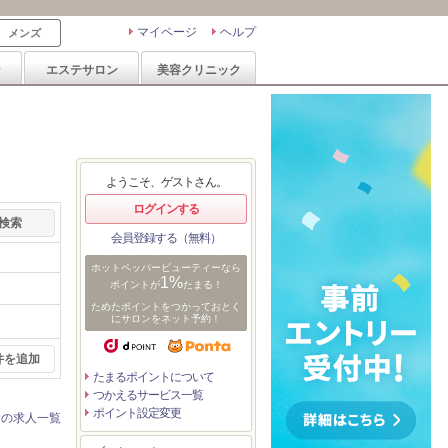
マイページ
ヘルプ
メンズ
ン
エステサロン
美容クリニック
ようこそ、ゲストさん。
ログインする
会員登録する（無料）
ホットペッパービューティーなら
1%
ポイントが
たまる！
ためたポイントをつかっておとく
にサロンをネット予約！
件を追加
たまるポイントについて
つかえるサービス一覧
ポイント設定変更
ンの求人一覧