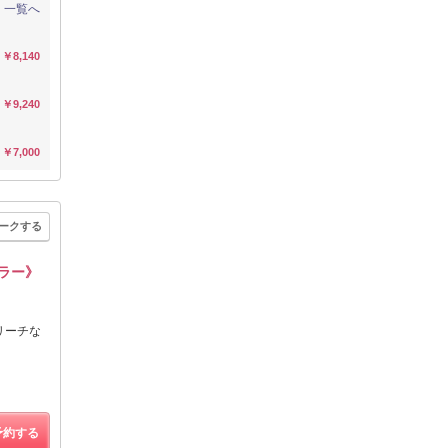
一覧へ
￥8,140
￥9,240
￥7,000
ークする
カラー》
リーチな
予約する