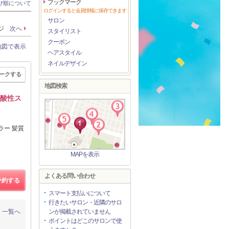
ブックマーク
び順について
ログインすると会員情報に保存できます
サロン
ージ
次へ
スタイリスト
クーポン
地図で表示
ヘアスタイル
ネイルデザイン
ークする
地図検索
【酸性ス
ラー 髪質
MAPを表示
よくある問い合わせ
予約する
スマート支払いについて
行きたいサロン・近隣のサロ
一覧へ
ンが掲載されていません
ポイントはどこのサロンで使