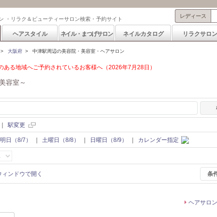
レディース
ン ・リラク＆ビューティーサロン検索・予約サイト
ヘアスタイル
ネイル・まつげサロン
ネイルカタログ
リラクサロ
>
大阪府
>
中津駅周辺の美容院・美容室・ヘアサロン
ある地域へご予約されているお客様へ（2026年7月28日）
美容室～
｜
駅変更
明日（8/7）
｜
土曜日（8/8）
｜
日曜日（8/9）
｜
カレンダー指定
条
ヘアサロ