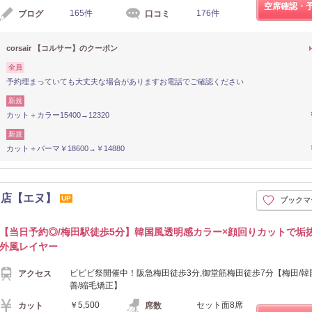
空席確認・
165件
176件
ブログ
口コミ
corsair 【コルサー】のクーポン
全員
予約埋まっていても大丈夫な場合がありますお電話でご確認ください
新規
カット＋カラー15400→12320
新規
カット＋パーマ￥18600→￥14880
田店【エヌ】
UP
ブックマ
【当日予約◎/梅田駅徒歩5分】韓国風透明感カラー×顔回りカットで垢
外風レイヤー
ビビビ祭開催中！阪急梅田徒歩3分,御堂筋梅田徒歩7分【梅田/韓
アクセス
善/縮毛矯正】
￥5,500
セット面8席
カット
席数