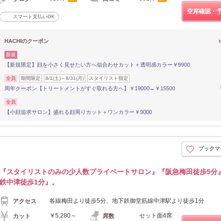
空席確認・
スマート支払いOK
HACHIのクーポン
新規
【新規限定】顔を小さく見せたい方へ似合わせカット＋透明感カラー￥9900
全員
期間限定
8/1(土)～8/31(月)
スタイリスト指定
周年クーポン【トリートメントがすぐ取れる方へ】￥19000→￥15500
全員
【小顔追求サロン】盛れる顔周りカット＋ワンカラー￥9000
ブックマ
『スタイリストのみの少人数プライベートサロン』『阪急梅田徒歩5分
鉄中津徒歩1分』。
各線梅田より徒歩5分、地下鉄御堂筋線中津駅より徒歩1分
アクセス
￥5,280～
セット面4席
カット
席数