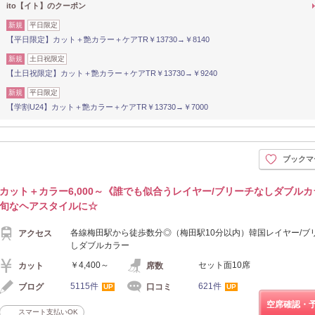
ito【イト】のクーポン
新規
平日限定
【平日限定】カット＋艶カラー＋ケアTR￥13730→￥8140
新規
土日祝限定
【土日祝限定】カット＋艶カラー＋ケアTR￥13730→￥9240
新規
平日限定
【学割U24】カット＋艶カラー＋ケアTR￥13730→￥7000
ブックマ
カット＋カラー6,000～《誰でも似合うレイヤー/ブリーチなしダブル
旬なヘアスタイルに☆
各線梅田駅から徒歩数分◎（梅田駅10分以内）韓国レイヤー/ブ
アクセス
しダブルカラー
￥4,400～
セット面10席
カット
席数
5115件
621件
ブログ
口コミ
UP
UP
空席確認・
スマート支払いOK