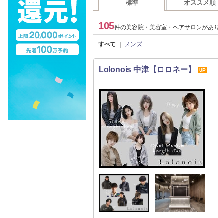
標準
オススメ順
105
件の美容院・美容室・ヘアサロンがあ
すべて
｜
メンズ
Lolonois 中津【ロロネー】
UP