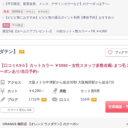
↓【平日限定、髪質改善、メンズ、デザインカラーなど】のクーポンは下へ↓
再来
期間限定
9/5(土)～9/30(水)
↓【ビビビ祭におすすめ】ビビビ祭の還元ポイント利用【事前予約】おすすめ☆
新規
平日限定
限定5名【ホームケアプレゼント♪】 小顔カット＋艶カラー＋TR ￥4,950
メダテン】
UP
ブックマ
【口コミ4.9☆】カットカラー ￥5990～女性スタッフ多数在籍♪まつ毛
ーポンあり/当日予約○
大阪メトロ中津駅から徒歩30秒 大阪梅田駅から徒歩7分
アクセス
￥4,290～
セット面9席
カット
席数
1732件
534件
ブログ
口コミ
UP
UP
空席確認・
スマート支払いOK
ORANGE 梅田店 【オレンジ ウメダテン】のクーポン