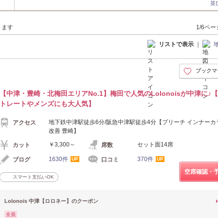
並
ります
1/6ペ
リストで表示
｜
ブックマ
【中津・豊崎・北梅田エリアNo.1】梅田で人気のLolonoisが中津に♪
トレートやメンズにも大人気】
地下鉄中津駅徒歩6分/阪急中津駅徒歩4分【ブリーチ インナーカ
アクセス
改善 豊崎】
￥3,300～
セット面14席
カット
席数
1630件
370件
ブログ
口コミ
UP
UP
空席確認・
スマート支払いOK
Lolonois 中津【ロロネー】のクーポン
全員