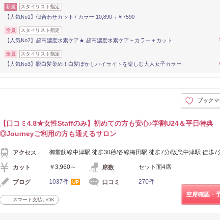
新規
スタイリスト指定
【人気No1】似合わせカット+ カラー 10,890→￥7590
全員
スタイリスト指定
【人気No2】超高濃度水素ケア★ 超高濃度水素ケア＋カラー＋カット
全員
スタイリスト指定
【人気No3】脱白髪染め！白髪ぼかしハイライトを楽しむ大人女子カラー
ブックマ
【口コミ4.8★女性Staffのみ】初めての方も安心♪学割U24＆平日特典
◎Journeyご利用の方も通えるサロン
御堂筋線中津駅 徒歩30秒/各線梅田駅 徒歩7分/阪急中津駅 徒歩7
アクセス
￥3,960～
セット面4席
カット
席数
1037件
270件
ブログ
口コミ
UP
空席確認・
スマート支払いOK