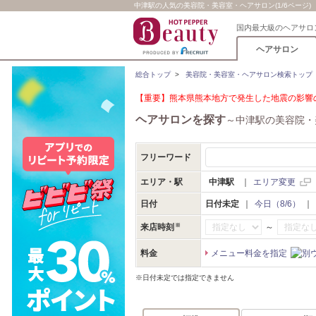
中津駅の人気の美容院・美容室・ヘアサロン(1/6ページ)
国内最大級のヘアサロ
ヘアサロン
総合トップ
>
美容院・美容室・ヘアサロン検索トップ
【重要】熊本県熊本地方で発生した地震の影響の
ヘアサロンを探す
～中津駅の美容院・
フリーワード
エリア・駅
中津駅
｜
エリア変更
日付
日付未定
｜
今日（8/6）
｜
～
来店時刻
料金
メニュー料金を指定
※日付未定では指定できません