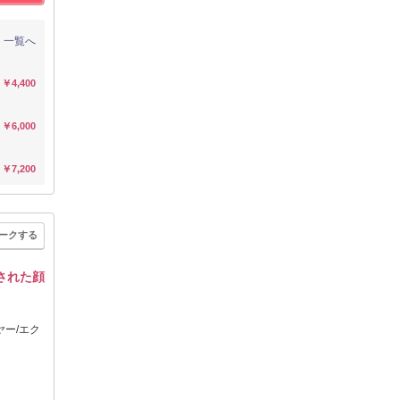
一覧へ
￥4,400
￥6,000
￥7,200
ークする
された顔
ヤー/エク