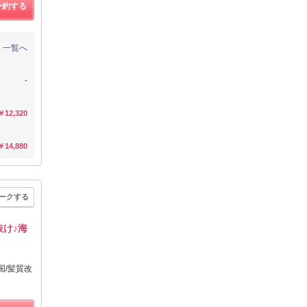
予約する
一覧へ
-
￥12,320
￥14,880
ークする
抜け♪海
国/髪質改