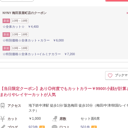
NYNY 梅田茶屋町店のクーポン
新規
10時～19時
☆全体カット☆ ￥4,400
新規
10時～18時
☆特別価格☆全体カット＋カラー ￥6,000
新規
10時～18時
☆特別価格☆全体カット+イルミナカラー ￥7,200
ブックマ
【当日限定クーポン】あり◎何度でもカットカラー￥9900!小顔が計算
まわりやレイヤーカットが人気
地下鉄中津駅 徒歩1分/ 阪急梅田 徒歩10分（梅田/中津/韓国/レイ
アクセス
ステ）
￥1,000
セット面6席
カット
席数
923件
501件
ブログ
口コミ
UP
UP