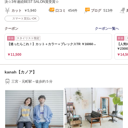
決☆3年連続BEST SALON賞受賞☆
カット
￥5,940
口コミ
454件
ブログ
513件
スマート支払いOK
クーポン
クーポン一覧へ
新規
スタイリスト指定
新規
【迷ったらこれ！】カット＋カラー＋プレックスTR ￥16060→
【人気
￥2300
￥11,500
￥14,5
kanah【カノア】
三宮・元町駅～徒歩約５分