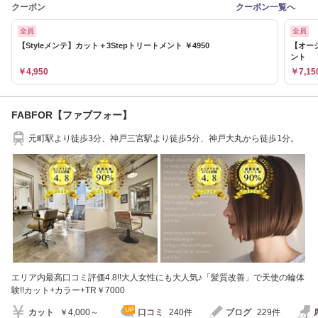
クーポン
クーポン一覧へ
全員
全員
【Styleメンテ】カット＋3Stepトリートメント ￥4950
【オー
ント
￥4,950
￥7,15
FABFOR【ファブフォー】
元町駅より徒歩3分、神戸三宮駅より徒歩5分、神戸大丸から徒歩1分。
エリア内最高口コミ評価4.8!!大人女性にも大人気♪「髪質改善」で天使の輪体
験!!カット+カラー+TR￥7000
カット
￥4,000～
口コミ
240件
ブログ
229件