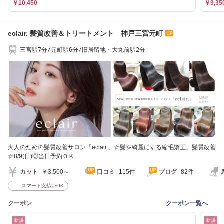
￥10,450
￥9,35
eclair. 髪質改善＆トリートメント 神戸三宮元町
三宮駅7分/元町駅6分/旧居留地・大丸前駅2分
大人のための髪質改善サロン「eclair.」☆髪を綺麗にする縮毛矯正、髪質改善
☆8/9(日)◎当日予約ＯＫ
カット
￥3,500～
口コミ
115件
ブログ
82件
スマート支払いOK
クーポン
クーポン一覧へ
新規
新規