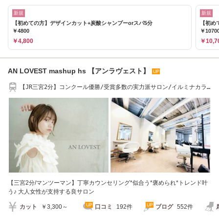
新規
新規
【初めての方】デザインカット+炭酸シャンプーorスパ5分
【初めて
￥4800
￥1070
￥4,800
￥10,7
AN LOVEST mashup hs 【アンラヴェスト】
【JR三宮2分】コンクール優勝/受賞多数の実力派サロン/イルミナカラ
ー/韓国/髪質改善/
【三宮2分/マンツーマン】丁寧カウンセリング*似合う*褒められ*トレンド叶
う♪ 大人女性が支持する良サロン
カット
￥3,300～
口コミ
192件
ブログ
552件