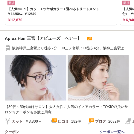
新規
新規
【人気NO.１】カット＋ツヤ感カラー＋選べるトリートメント
【人気
￥14850→ ￥12870
付) ￥6
￥12,870
￥6,94
Apiuz Hair 三宮【アピューズ ヘアー】
阪急神戸三宮駅より徒歩2分、JR三ノ宮駅より徒歩4分、阪神三宮駅より
徒歩7分
【30代～50代向けサロン】大人女性に人気のイノアカラー・TOKIO取扱いサ
ロン☆クーポンも多数ご用意
カット
￥3,800～
口コミ
182件
ブログ
2082件
クーポン
クーポン一覧へ