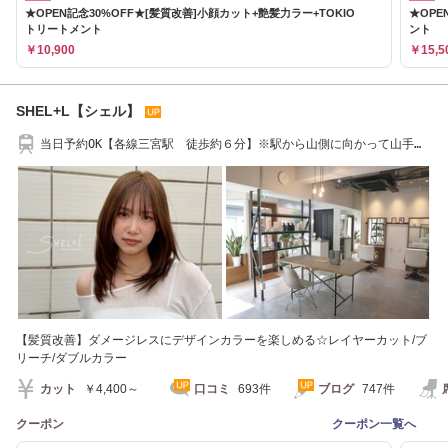
★OPEN記念30%OFF★[髪質改善]小顔カット+艶髪力ラー+TOKIO
★OPE
トリートメント
ント
￥10,900
￥15,5
SHEL+L【シェル】
当日予約OK【各線三宮駅 徒歩約６分】※駅から山側に向かって山手幹
線を越えてすぐ
【髪質改善】ダメージレスにデザインカラーを楽しめる☆レイヤーカット/ブ
リーチ/ダブルカラー
カット
￥4,400～
口コミ
693件
ブログ
747件
クーポン
クーポン一覧へ