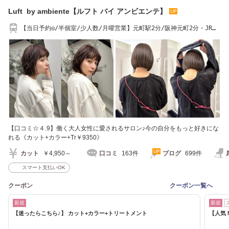
Luft by ambiente【ルフト バイ アンビエンテ】
【当日予約◎/半個室/少人数/月曜営業】元町駅2分/阪神元町2分・JR三
ノ宮/阪急三宮7分
【口コミ☆４.9】働く大人女性に愛されるサロン♪今の自分をもっと好きにな
れる《カット+カラー+Tr￥9350》
カット
￥4,950～
口コミ
163件
ブログ
699件
スマート支払いOK
クーポン
クーポン一覧へ
新規
新規
【迷ったらこちら♪】 カット+カラー+トリートメント
【人気 