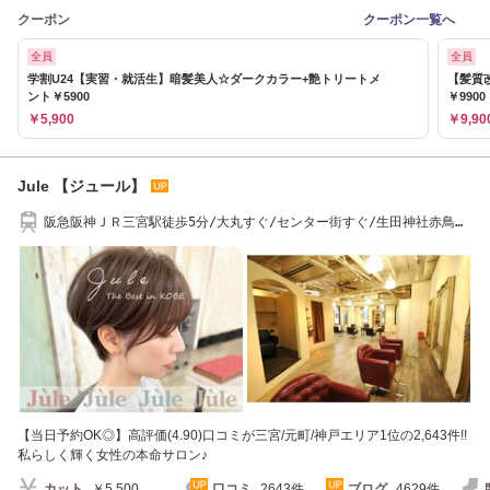
クーポン
クーポン一覧へ
全員
全員
学割U24【実習・就活生】暗髪美人☆ダークカラー+艶トリートメ
【髪質
ント￥5900
￥9900
￥5,900
￥9,90
Jule 【ジュール】
阪急阪神ＪＲ三宮駅徒歩5分/大丸すぐ/センター街すぐ/生田神社赤鳥居
すぐ/口コミ多数
【当日予約OK◎】高評価(4.90)口コミが三宮/元町/神戸エリア1位の2,643件!!
私らしく輝く女性の本命サロン♪
カット
￥5,500
口コミ
2643件
ブログ
4629件