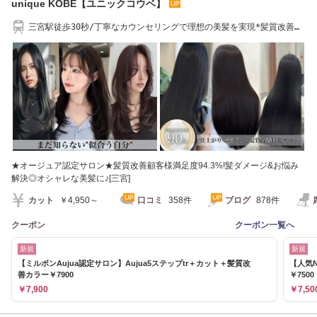
unique KOBE【ユニックコウベ】
三宮駅徒歩30秒/丁寧なカウンセリングで理想の美髪を実現*髪質改善カ
ラーも人気[三宮]
★オージュア認定サロン★髪質改善顧客様満足度94.3%!髪ダメージ&お悩み
解決◎オシャレな美髪に♪[三宮]
カット
￥4,950～
口コミ
358件
ブログ
878件
クーポン
クーポン一覧へ
新規
新規
【ミルボンAujua認定サロン】Aujua5ステップtr＋カット＋髪質改
【人気
善カラー￥7900
￥7500
￥7,900
￥7,50