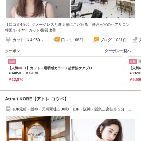
【口コミ4.86】ダメージレスと透明感にこだわる、神戸三宮のヘアサロン
韓国/レイヤーカット/髪質改善
カット
￥4,950～
口コミ
683件
ブログ
1031件
クーポン
クーポン一覧へ
新規
新規
【人気NO.1】カット＋透明感カラー＋超音波ケアプロ
【人気
￥14850→ ￥12870
￥1320
￥12,870
￥9,90
Attrait KOBE【アトレ コウベ】
◎JR元町・阪神・元町駅徒歩30秒 ◎JR・阪神・阪急三宮徒歩５分
◎078-599-5181