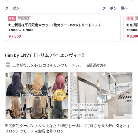
クーポン
クーポン一覧へ
新規
平日限定
全員
★ご新規様平日限定★カット+艶カラー+3stepトリートメント
★当月限
￥9000→￥7000
￥9000
￥7,000
￥8,00
tlim by ENVY【トリム バイ エンヴィー】
三宮駅徒歩5分/口コミ4.88/ブリーチカラー&髪質改善◎
期間限定クーポンあり☆あなたの理想を一緒に《可愛さを最大限に引き出す
サロン》ブリーチ＆髪質改善サロン