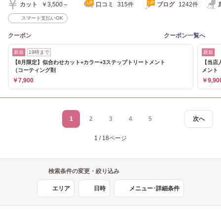
カット
￥3,500～
口コミ
315件
ブログ
1242件
スマート支払いOK
クーポン
クーポン一覧へ
新規
19時まで
新規
【8月限定】似合わせカット+カラー+3ステップトリートメント
【当店
（コーティング剤
メント
￥7,900
￥9,90
1
2
3
4
5
次へ
1 / 18ページ
検索条件の変更・絞り込み
エリア
日時
メニュー･詳細条件