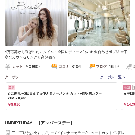
4万応募から選ばれたスタイル・全国レディース1位 ★ 似合わせボブ◎ ☆丁
寧なカウンセリングも高評価☆
カット
￥3,990～
口コミ
818件
ブログ
1659件
クーポン
クーポン一覧へ
全員
新規
☆ご新規～3回目まで☆使えるクーポン★ カット+透明感カラー
★平日限
+TR ￥8,910
￥8,910
￥14,3
UNBIRTHDAY 【アンバースデー】
三ノ宮駅徒歩4分【ブリーチ/インナーカラー/ショートカット/学割