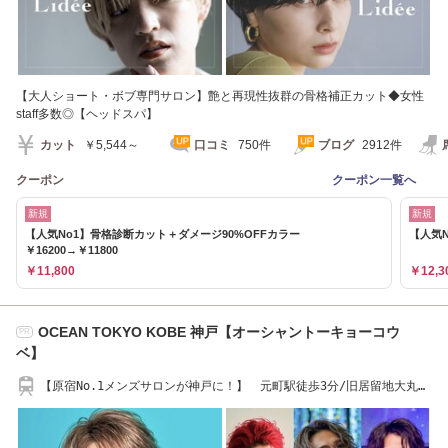
【大人ショート・ボブ専門サロン】艶と再現性抜群の骨格補正カット◆女性
staff多数◎【ヘッドスパ】
カット
￥5,544～
口コミ
750件
ブログ
2912件
クーポン
クーポン一覧へ
新規
新規
【人気No1】骨格診断カット＋ダメージ90%OFFカラー
【人気
￥16200→￥11800
￥11,800
￥12,3
OCEAN TOKYO KOBE 神戸【オーシャントーキョーコウ
PR
ベ】
【原宿No.1メンズサロンが神戸に！】 元町駅徒歩3分/旧居留地大丸前
駅徒歩2分