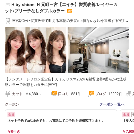
H by shiomi H 元町三宮【エイチ】髪質改善/レイヤーカ
PR
ット/ブリーチなしダブルカラー
三宮駅5分/髪質改善で叶える本物の美髪◎上質なstyleを追求する実力派
[三宮/髪質改善]
【ノンダメージサロン認定店】カミカリスマ2024★髪質改善×柔らかな透明
感カラーで理想をカタチに[三宮]
カット
￥4,380～
口コミ
881件
ブログ
12292件
クーポン
クーポン一覧へ
全員
全員
ネット予約でxの場合でも、お電話にてご予約を御相談頂けます。
【夏人
￥0引き
￥7,98