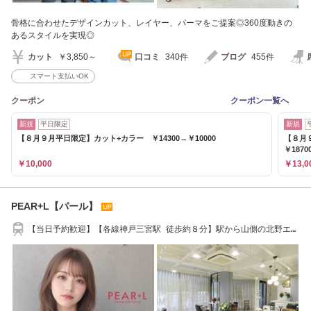
骨格に合わせたデザインカット、レイヤー、パーマをご提案◎360度動きの
あるスタイルを実現◎
カット
￥3,850～
口コミ
340件
ブログ
455件
スマート支払いOK
クーポン
クーポン一覧へ
新規
平日限定
新規
【８月９月平日限定】カット+カラー ￥14300→￥10000
【８月
￥1870
￥10,000
￥13,0
PEAR+L【パール】
【当日予約歓迎】【各線神戸三宮駅 徒歩約８分】駅から山側の北野エリ
アにあります。