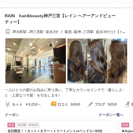
RAIN hair&beauty神戸三宮【レイン ヘアーアンドビュー
ティー】
JR元町駅.JR三宮駅 徒歩3分 / 阪急.阪神.三宮駅 徒歩3分だけ【トア
ロード沿い】2階
一人ひとりの髪のお悩みに寄り添い、丁寧なカウンセリングで〈夏らしさ〉
と〈上質なツヤ髪〉を引出します♪
カット
￥6,050～
口コミ
606件
ブログ
585件
クーポン
クーポン一覧へ
新規
当日割
8/9(日)
新規
当日限定！！カット＋カラー＋トリートメントorベッドスパ20分
★Au