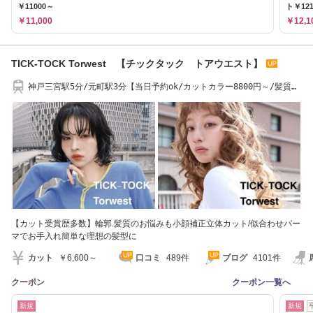
￥11000～
ト￥12
￥11,000
￥12,1
TICK-TOCK Torwest 【チックタック トアウエスト】
神戸三宮駅5分/元町駅3分【当日予約ok/カットカラー8800円～/髪質改
善/レイヤーカット
【カット受賞歴多数】輪郭.髪質のお悩みも小顔補正立体カット/似合わせパー
マでお手入れ簡単な理想の髪型に
カット
￥6,600～
口コミ
489件
ブログ
4101件
クーポン
クーポン一覧へ
新規
新規