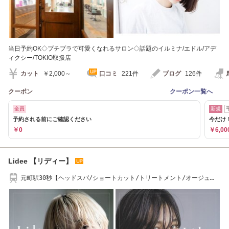
当日予約OK◇プチプラで可愛くなれるサロン◇話題のイルミナ/エドル/アデ
ィクシー/TOKIO取扱店
カット
￥2,000～
口コミ
221件
ブログ
126件
クーポン
クーポン一覧へ
全員
新規
予約される前にご確認ください
今だけ
￥0
￥6,00
Lidee 【リディー】
元町駅30秒【ヘッドスパ/ショートカット/トリートメント/オージュ
ア】