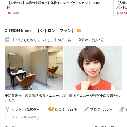
【人気No1】本物の小顔カット体験★ステップボーンカット 6600
【人気
円
メント1
￥6,600
￥10,5
CITRON blanc 【シトロン ブラン】
【9月より移転しています。】神戸三宮・三宮駅から徒歩5分
◆髪質改善、超高濃度水素メニュー、縮毛矯正メニューが豊富◆白髪ぼかし
も人気
カット
￥3,850～
口コミ
692件
ブログ
350件
スマート支払いOK