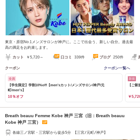
東京・原宿No.1メンズサロンが神戸に。ここで出会う、新しい自分。過去最
高の満足をお約束します。
カット
￥5,720～
口コミ
339件
ブログ
250件
クーポン
クーポン一覧へ
全員
新規
【学生限定】学割10%off【men'sカット/メンズサロン/神戸/元
【ご新規
町/men's】
10％オフ
￥5,72
Breath beauu Femme Kobe 神戸 三宮（旧：Breath beauu
Kobe 神戸 三宮）
各線三ノ宮駅・三宮駅から徒歩5分 【三宮/元町/神戸】