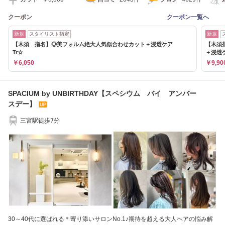
クーポン
クーポン一覧へ
新規
スタイリスト指定
新規
【木須 指名】◎美フォルム絶大人気似合わせカット＋浸透ケア
【木須
Tr☆
＋浸透ケ
￥6,050
￥9,90
SPACIUM by UNBIRTHDAY【スペシウム バイ アンバー
スデー】
三宮駅徒歩7分
30～40代に選ばれる＊寄り添いサロンNo.1♪期待を超える大人ヘアの悩み解