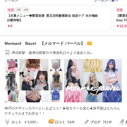
クーポン
クーポン一覧へ
全員
3時～4時
全員
【水素メニュー◆髪質改善 悪玉活性酸素除去 頭皮ケア 水分補給
【髪質
白髪抑制】
Step T
￥0
￥12,1
Mermard Bavel 【メルマード バーベル】
JR元町駅・阪神元町駅の※東改札口※より徒歩１分
★□Instagram→ID:mermard_bavel□
神戸のデザインカラーといえばココ！★初カラーも安心★派手髪はもちろん
ナチュラルまでお任せ！！
カット
￥3,000～
口コミ
54件
ブログ
761件