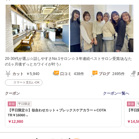
U24】
20-30代が選ぶ☆話しやすさNo.1サロン☆３年連続ベストサロン受賞/あなた
の1ヶ月後ずっとカワイイが叶う♪
カット
￥5,940
口コミ
438件
ブログ
2495件
スマート支払いOK
クーポン
クーポン一覧へ
新規
平日限定
新規
【平日限定☆】似合わせカット＋プレックスケアカラー＋COTA
【平日
TR￥16060→
￥12,980
￥14,5