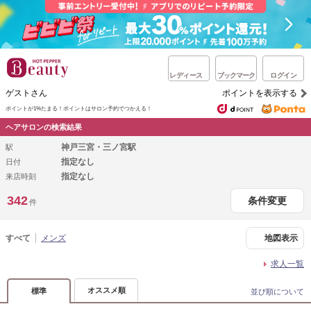
レディース
ブックマーク
ログイン
ゲストさん
ポイントを表示する
ポイントが1%たまる！
ポイントはサロン予約でつかえる！
ヘアサロンの検索結果
神戸三宮・三ノ宮駅
駅
指定なし
日付
指定なし
来店時刻
342
条件変更
件
すべて
メンズ
地図表示
求人一覧
オススメ順
標準
並び順について