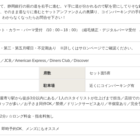
出て、静岡銀行の前の道を右手に進む。Ｖ字に道が分かれるので駅を背にしてりそな
、そのまま道なりに進むとヤットアンファンさんの奥隣り、コインパーキングの手
す。わからなくなったらお問合せ下さい！
ット・カラー・パーマ受付 /10：00～18：00）（縮毛矯正・デジタルパーマ受付 /
一・第三・第五月曜日・不定期あり ※詳しくはサロンページでご確認ください。
d／JCB／American Express／Diners Club／Discover
席数
セット面5席
駐車場
近くにコインパーキング有
最寄り駅から徒歩3分以内にある／1人のスタイリストが仕上げまで担当／店頭での
タッフが多い／お子さま同伴OK／禁煙／ドリンクサービスあり／半個室あり／完全
2分♪ ☆ロング料金・指名料無し
、即時予約OK、メンズにもオススメ