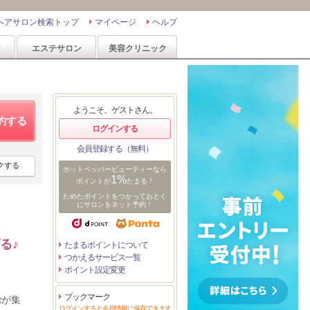
ヘアサロン検索トップ
マイページ
ヘルプ
ン
エステサロン
美容クリニック
ようこそ、ゲストさん。
約する
ログインする
会員登録する（無料）
クする
ホットペッパービューティーなら
1%
ポイントが
たまる！
ためたポイントをつかっておとく
にサロンをネット予約！
る♪
たまるポイントについて
つかえるサービス一覧
ポイント設定変更
ブックマーク
tが集
ログインすると会員情報に保存できます