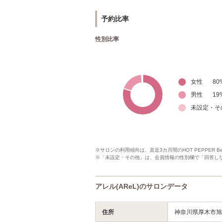
予約比率
性別比率
女性
80
男性
19
未設定・そ
※サロンの利用傾向は、直近3カ月間のHOT PEPPER 
※「未設定・その他」は、会員情報の性別欄で「回答し
アレル(AReL)のサロンデータ
住所
神奈川県厚木市旭町