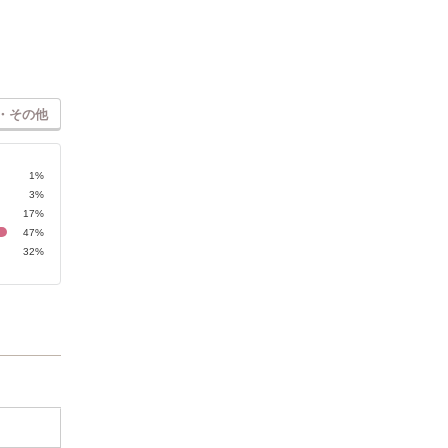
・その他
1%
3%
17%
47%
32%