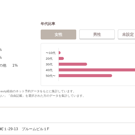
年代比率
女性
男性
未設定
%
〜10代
%
20代
30代
の他
1
%
40代
50代〜
Beauty経由のネット予約データをもとに集計しています。
ない」「自由記載」を選択された方のデータを集計しています。
１‐29‐13 プルームビル１F