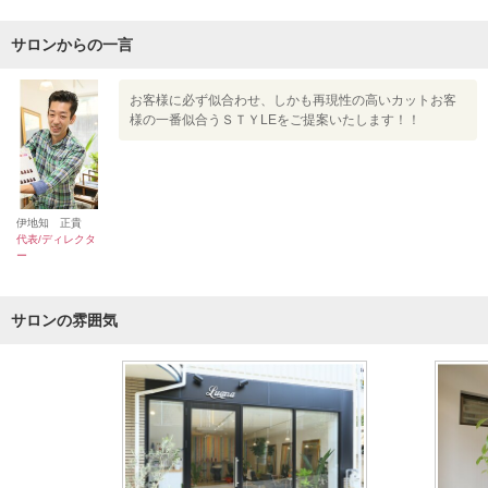
サロンからの一言
お客様に必ず似合わせ、しかも再現性の高いカットお客
様の一番似合うＳＴＹLEをご提案いたします！！
伊地知 正貴
代表/ディレクタ
ー
サロンの雰囲気