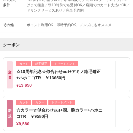
条件
げまで担当／朝10時前でも受付OK／店頭でのカード支払いOK／
ドリンクサービスあり／完全予約制
その他
ポイント利用OK
即時予約OK
メンズにもオススメ
クーポン
カット
縮毛矯正
トリートメント
☆10周年記念☆似合わせcut+アミノ縮毛矯正
全
員
+ハホニコTR ￥13650円
¥13,650
カット
カラー
トリートメント
☆カラー☆似合わせcut+潤、艶カラー+ハホニ
新
規
コTR ￥9580円
¥9,580