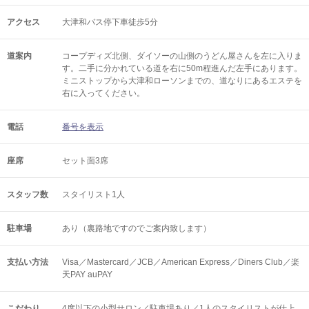
アクセス
大津和バス停下車徒歩5分
道案内
コープディズ北側、ダイソーの山側のうどん屋さんを左に入りま
す。二手に分かれている道を右に50m程進んだ左手にあります。
ミニストップから大津和ローソンまでの、道なりにあるエステを
右に入ってください。
電話
番号を表示
座席
セット面3席
スタッフ数
スタイリスト1人
駐車場
あり（裏路地ですのでご案内致します）
支払い方法
Visa／Mastercard／JCB／American Express／Diners Club／楽
天PAY auPAY
こだわり
4席以下の小型サロン／駐車場あり／1人のスタイリストが仕上