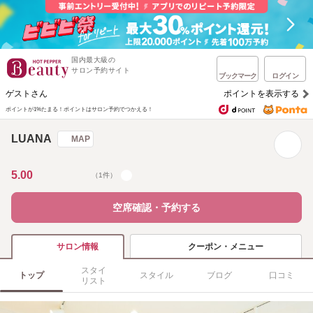
国内最大級の
サロン予約サイト
ブックマーク
ログイン
ゲストさん
ポイントを表示する
ポイントが1%たまる！
ポイントはサロン予約でつかえる！
LUANA
MAP
5.00
（1件）
空席確認・予約する
クーポン・メニュー
サロン情報
スタイ
トップ
スタイル
ブログ
口コミ
リスト