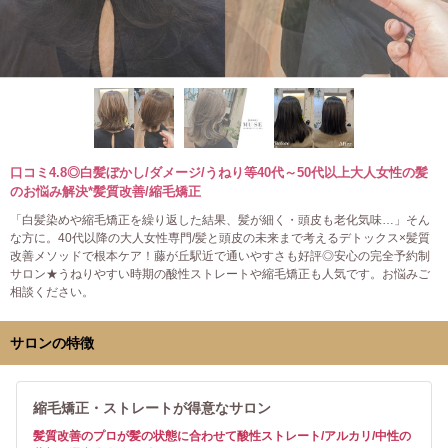
口コミ4.8◎白髪ぼかし/ダメージ/うねり等40代～50代以上大人女性の髪
のお悩み解決*髪質改善/縮毛矯正
「白髪染めや縮毛矯正を繰り返した結果、髪が細く・頭皮も老化気味…」そん
な方に。40代以降の大人女性専門/髪と頭皮の未来まで考えるデトックス×髪質
改善メソッドで根本ケア！藤が丘駅近で通いやすさも好評◎安心の完全予約制
サロン★うねりやすい時期の酸性ストレートや縮毛矯正も人気です。お悩みご
相談ください。
サロンの特徴
縮毛矯正・ストレートが得意なサロン
髪質改善のプロが髪の状態に合わせて酸性ストレート/アルカリ/中性の