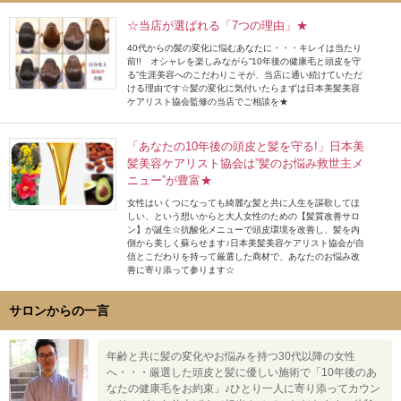
☆当店が選ばれる「7つの理由」★
40代からの髪の変化に悩むあなたに・・・キレイは当たり
前!! オシャレを楽しみながら”10年後の健康毛と頭皮を守
る”生涯美容へのこだわりこそが、当店に通い続けていただ
ける理由です☆髪の変化に気付いたらまずは日本美髪美容
ケアリスト協会監修の当店でご相談を★
「あなたの10年後の頭皮と髪を守る!」日本美
髪美容ケアリスト協会は”髪のお悩み救世主メ
ニュー”が豊富★
女性はいくつになっても綺麗な髪と共に人生を謳歌してほ
しい、という想いからと大人女性のための【髪質改善サロ
ン】が誕生☆抗酸化メニューで頭皮環境を改善し、髪を内
側から美しく蘇らせます♪日本美髪美容ケアリスト協会が自
信とこだわりを持って厳選した商材で、あなたのお悩み改
善に寄り添って参ります☆
サロンからの一言
年齢と共に髪の変化やお悩みを持つ30代以降の女性
へ・・・厳選した頭皮と髪に優しい施術で「10年後のあ
なたの健康毛をお約束」♪ひとり一人に寄り添ってカウン