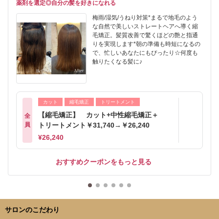
薬剤を選定◎自分の髪を好きになれる
梅雨/湿気/うねり対策*まるで地毛のよう
な自然で美しいストレートヘアへ導く縮
毛矯正。髪質改善で驚くほどの艶と指通
りを実現します*朝の準備も時短になるの
で、忙しいあなたにもぴったり☆何度も
触りたくなる髪に♪
カット
縮毛矯正
トリートメント
【縮毛矯正】 カット+中性縮毛矯正＋
全
員
トリートメント￥31,740→￥26,240
¥26,240
おすすめクーポンをもっと見る
サロンのこだわり