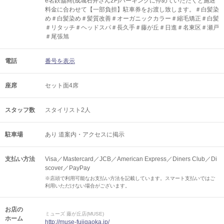
e名鉄協商(成城石井さん2F)パーキングに停めていただくと施述
料金に合わせて【一部負担】駐車券をお渡し致します。＃白髪染
め＃白髪染め＃髪質改善＃オーガニックカラー＃縮毛矯正＃白髪
＃リタッチ＃ヘッドスパ＃長久手＃藤が丘＃日進＃名東区＃瀬戸
＃尾張旭
電話
番号を表示
座席
セット面4席
スタッフ数
スタイリスト2人
駐車場
あり 道案内・アクセスに掲示
支払い方法
Visa／Mastercard／JCB／American Express／Diners Club／Di
scover／PayPay
※店頭で利用可能なお支払い方法を記載しています。スマート支払いではご
利用いただけない場合がございます。
お店の
ミューズ 藤が丘店(MUSE)
ホーム
http://muse-fujigaoka.jp/