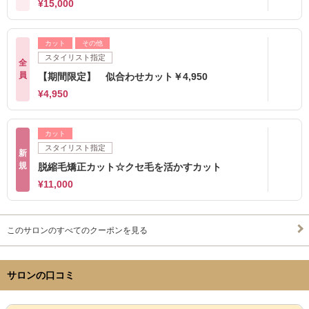
¥15,000
カット
その他
スタイリスト指定
全
員
【期間限定】 似合わせカット￥4,950
¥4,950
カット
スタイリスト指定
新
規
脱縮毛矯正カット☆クセ毛を活かすカット
¥11,000
このサロンのすべてのクーポンを見る
サロンの口コミ
サロンPick Up