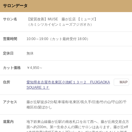
サロンデータ
サロン名
【髪質改善】MUSE 藤が丘店 【ミューズ】
（カミシツカイゼンミューズフジガオカ）
営業時間
10:00～19:00（カット最終受付 18:00）
定休日
無休
カット価格
￥4,950～
住所
愛知県名古屋市名東区小池町１３ー２ FUJIGAOKA
MAP
SQUARE １Ｆ
アクセス
藤が丘駅徒歩2分/駐車場有/名東区/長久手/日進/竹の山/守山区/千
種区/白髪ぼかし
道案内
地下鉄東山線藤が丘駅の南改札口を出て西へ、藤が丘南交差点方
面へ約200m。第一生命さんの隣にサロンはあります。藤が丘eff