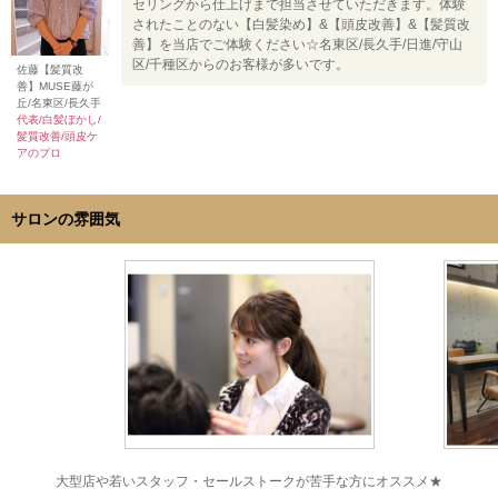
セリングから仕上げまで担当させていただきます。体験
されたことのない【白髪染め】&【頭皮改善】&【髪質改
善】を当店でご体験ください☆名東区/長久手/日進/守山
区/千種区からのお客様が多いです。
佐藤【髪質改
善】MUSE藤が
丘/名東区/長久手
代表/白髪ぼかし/
髪質改善/頭皮ケ
アのプロ
サロンの雰囲気
大型店や若いスタッフ・セールストークが苦手な方にオススメ★