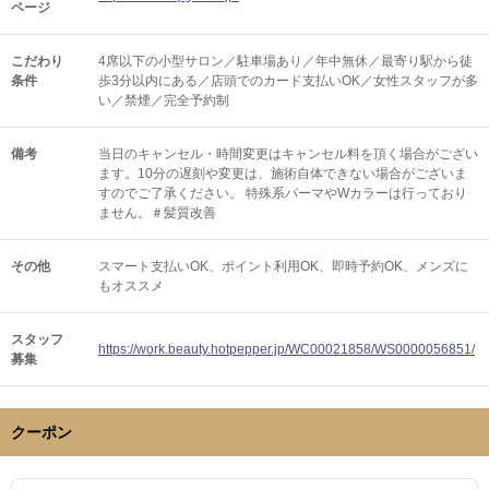
ページ
こだわり
4席以下の小型サロン／駐車場あり／年中無休／最寄り駅から徒
条件
歩3分以内にある／店頭でのカード支払いOK／女性スタッフが多
い／禁煙／完全予約制
備考
当日のキャンセル・時間変更はキャンセル料を頂く場合がござい
ます。10分の遅刻や変更は、施術自体できない場合がございま
すのでご了承ください。 特殊系パーマやWカラーは行っており
ません。＃髪質改善
その他
スマート支払いOK
ポイント利用OK
即時予約OK
メンズに
もオススメ
スタッフ
https://work.beauty.hotpepper.jp/WC00021858/WS0000056851/
募集
クーポン