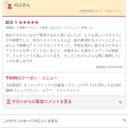
のぶさん
（女性/50代/パート・アルバイト）
総合
5
★
★
★
★
★
雰囲気：
5
接客サービス：
5
技術・仕上がり：
5
メニュー・料金：
5
初めてのサロンなので緊張するかと思いましたが、とても楽しいスタイリン
グの時間でした。担当スタイリストさんは、私の希望するイメージにざっく
ばらんで的確なアドバイスをして下さって、予想を遥かに超えるステキなヘ
アスタイルを作ってくださいました。白髪ボカシも色のニュアンスが絶妙
で、とにかくとても気に入ってます。そしてこれからどんな風に展開してい
くのか楽しみです。
[投稿日] 2025/04/30
予約時のクーポン・メニュー
【白髪染】 カット＋デトックス白髪染＋デトックスTr ￥13,700→￥11,000
[施術メニュー] カット、カラー、トリートメント
サロンからの返信コメントを見る
このサロンのすべての口コミを見る