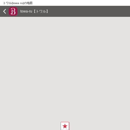
トワル(towa ru)の地図
towa-ru【トワル】