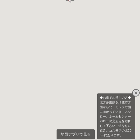
◆お車でお越しの方◆
北方多度線を瑞穂市方
面から北、モレラ方面
に向かっていき、スシ
ロー、ホームセンター
バローの交差点を右折
して下さい。道なりに
進み、コスモスの北20
地図アプリで見る
0mにあります。