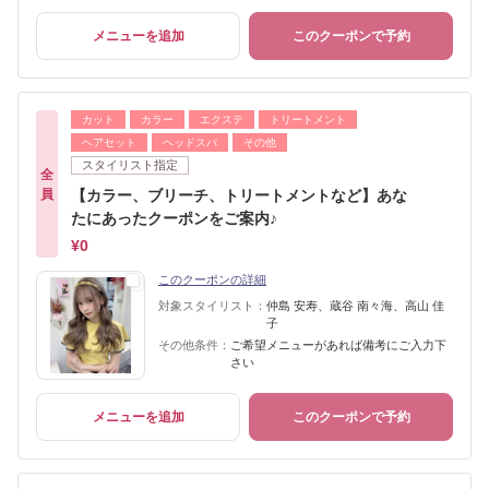
メニューを追加
このクーポンで予約
カット
カラー
エクステ
トリートメント
ヘアセット
ヘッドスパ
その他
スタイリスト指定
全
員
【カラー、ブリーチ、トリートメントなど】あな
たにあったクーポンをご案内♪
¥0
このクーポンの詳細
対象スタイリスト：
仲島 安寿、蔵谷 南々海、高山 佳
子
その他条件：
ご希望メニューがあれば備考にご入力下
さい
メニューを追加
このクーポンで予約