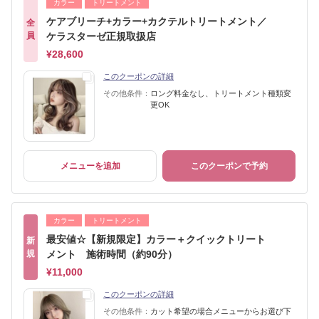
カラー
トリートメント
ケアブリーチ+カラー+カクテルトリートメント／
全
員
ケラスターゼ正規取扱店
¥28,600
このクーポンの詳細
その他条件：
ロング料金なし、トリートメント種類変
更OK
メニューを追加
このクーポンで予約
カラー
トリートメント
最安値☆【新規限定】カラー＋クイックトリート
新
規
メント 施術時間（約90分）
¥11,000
このクーポンの詳細
その他条件：
カット希望の場合メニューからお選び下