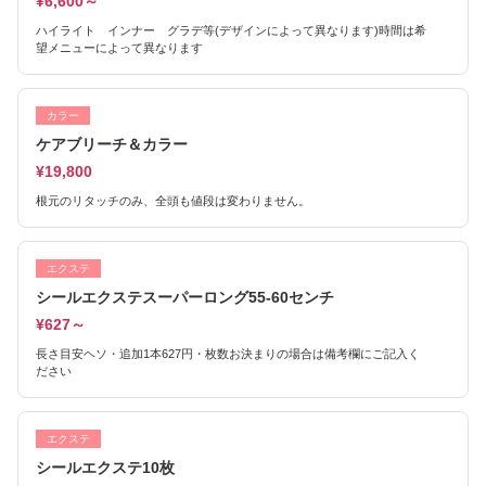
¥6,600～
ハイライト インナー グラデ等(デザインによって異なります)時間は希
望メニューによって異なります
カラー
ケアブリーチ＆カラー
¥19,800
根元のリタッチのみ、全頭も値段は変わりません。
エクステ
シールエクステスーパーロング55-60センチ
¥627～
長さ目安ヘソ・追加1本627円・枚数お決まりの場合は備考欄にご記入く
ださい
エクステ
シールエクステ10枚