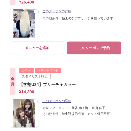
¥26,400
このクーポンの詳細
その他条件：
極上のケアブリーチを使っています
メニューを追加
このクーポンで予約
カラー
トリートメント
スタイリスト指定
全
員
【学割U24】ブリーチ＋カラー
¥14,300
このクーポンの詳細
対象スタイリスト：
蔵谷 南々海、高山 佳子
その他条件：
学生証提示必須、カット併用不可