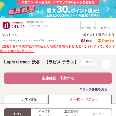
国内最大級の
サロン予約サイト
ブックマーク
ログイン
ゲストさん
ポイントを表示する
ポイントが1%たまる！
ポイントはサロン予約でつかえる！
【重要】熊本県熊本地方で発生した地震の影響のある地域へご予約されているお客
様へ（2026年7月28日）
Lapis terrace 渋谷 【ラピス テラス】
MAP
空席確認・予約する
スタッフ募集を見る
サロン情報
クーポン・メニュー
初来店時
2回目以降
すべて
メニュー