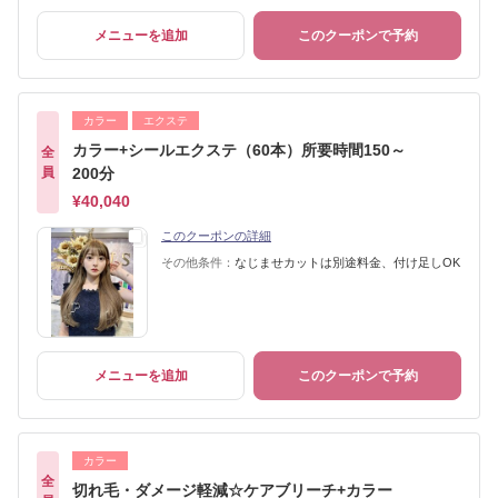
メニューを追加
このクーポンで予約
カラー
エクステ
カラー+シールエクステ（60本）所要時間150～
全
員
200分
¥40,040
このクーポンの詳細
その他条件：
なじませカットは別途料金、付け足しOK
メニューを追加
このクーポンで予約
カラー
全
切れ毛・ダメージ軽減☆ケアブリーチ+カラー