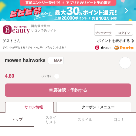
国内最大級の
サロン予約サイト
ブックマーク
ログイン
ゲストさん
ポイントを表示する
ポイントが1%たまる！
ポイントはサロン予約でつかえる！
mowen hairworks
MAP
4.80
（29件）
空席確認・予約する
クーポン・メニュー
サロン情報
スタイ
トップ
スタイル
口コミ
リスト