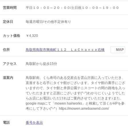
営業時間
平日１０：００～２０：００/土日祝１０：００～１９：００
定休日
毎週月曜日/その他不定休有り
カット価格
￥4,320
住所
鳥取県鳥取市興南町１１２ ＬａＣｈａｎｃｅ右棟
MAP
アクセス
鳥取駅から徒歩15分
道案内
鳥取駅南、くら寿司のある交差点を雲山方面に入っていただき、
直進すると右手にタイヤ館がございます。タイヤ館の裏手にござ
いますので、タイヤ館と井原公園テニスコートの間の路地を入っ
ていただきますと正面にございます(^-^)わかりにくいようでした
らお店にお電話いただければご案内させていただきます♪また、
google mapにて「mowen hairworks」と検索して頂くかHPを参
考にして下さい(^-^）https://mowen.amebaownd.com/
電話
番号を表示