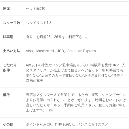
座席
セット面2席
スタッフ数
スタイリスト1人
駐車場
有り お店前25、26番をご利用下さい。
支払い方法
Visa／Mastercard／JCB／American Express
こだわり
4席以下の小型サロン／駐車場あり／夜19時以降も受付OK／1人
条件
のスタイリストが仕上げまで担当／ヘアセット／朝10時前でも
受付OK／店頭でのカード支払いOK／お子さま同伴OK／禁煙／
漫画が充実
備考
当店はスタッフ一人で営業しているため、接客、シャンプー中に
よりお電話に出られないことがございます。時間をおいてお掛け
直しいただくか、ネット予約をご利用下さい。宜しくお願い申し
上げますm(_ _)m
その他
ポイント利用OK
即時予約OK
メンズにもオススメ