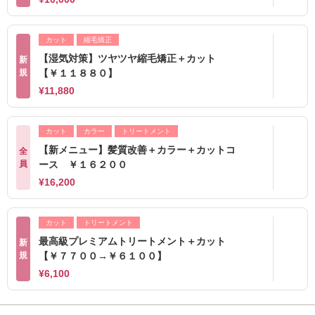
カット
縮毛矯正
【湿気対策】ツヤツヤ縮毛矯正＋カット
新
規
【￥１１８８０】
¥11,880
カット
カラー
トリートメント
【新メニュー】髪質改善＋カラー＋カットコ
全
員
ース ￥１６２００
¥16,200
カット
トリートメント
最高級プレミアムトリートメント＋カット
新
規
【￥７７００→￥６１００】
¥6,100