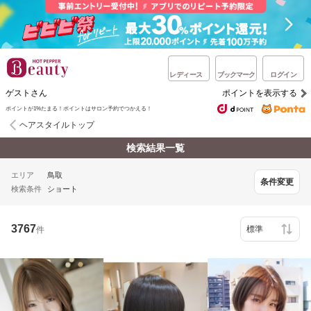
レディース
ブックマーク
ログイン
ゲストさん
ポイントを表示する
ポイントが1%たまる！ポイントはサロン予約でつかえる！
ヘアスタイルトップ
検索結果一覧
エリア
鳥取
条件変更
検索条件
ショート
3767
件