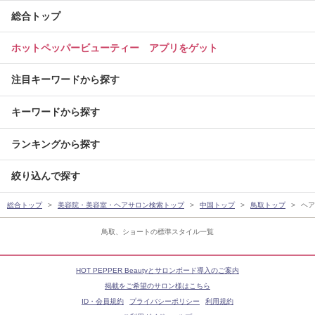
総合トップ
ホットペッパービューティー アプリをゲット
注目キーワードから探す
キーワードから探す
ランキングから探す
絞り込んで探す
総合トップ
美容院・美容室・ヘアサロン検索トップ
中国トップ
鳥取トップ
ヘア
鳥取、ショートの標準スタイル一覧
HOT PEPPER Beautyとサロンボード導入のご案内
掲載をご希望のサロン様はこちら
ID・会員規約
プライバシーポリシー
利用規約