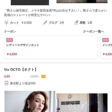
『艶さら縮毛矯正、メテオ髪質改善TRはお任せ下さい！』艶さらで柔らかい
質感のストレートが得意なサロン♪
カット
￥4,500
ブログ
1件
席数
1席
クーポン
クーポン一覧へ
新規
新規
レディースデザインカット
メンズ
￥4,500
￥4,00
Vis OCTO【オクト】
4.95
（165件）
倉吉駅より徒歩9分