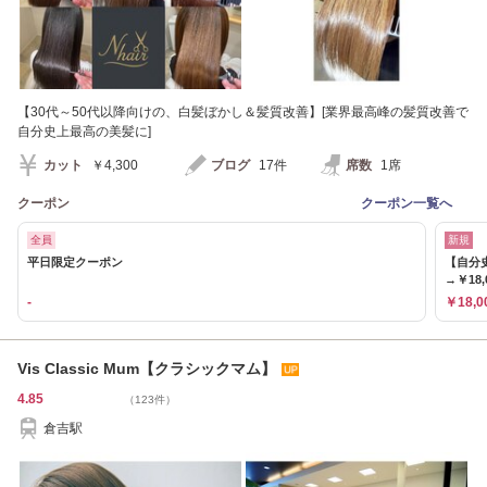
【30代～50代以降向けの、白髪ぼかし＆髪質改善】[業界最高峰の髪質改善で
自分史上最高の美髪に]
カット
￥4,300
ブログ
17件
席数
1席
クーポン
クーポン一覧へ
全員
新規
平日限定クーポン
【自分史
→￥18,
-
￥18,0
Vis Classic Mum【クラシックマム】
4.85
（123件）
倉吉駅