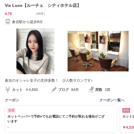
Vis Luce【ルーチェ シティホテル店】
4.76
（89件）
倉吉駅から徒歩6分
倉吉のオシャレ女子の支持多数！ 少人数サロンです♪
カット
￥4,800
ブログ
84件
席数
3席
クーポン
クーポン一覧へ
全員
新規
ホットペッパーで予約×でもお電話にてご予約が取れる場合がござ
カット1
います
-
￥4,32