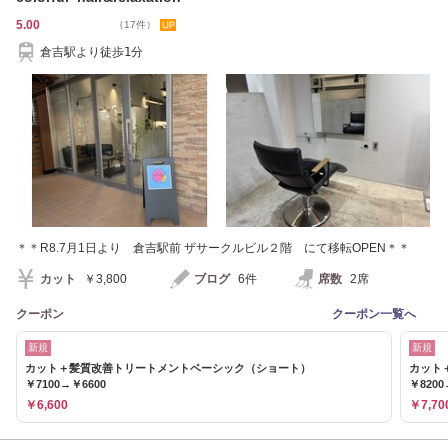
5.00
（17件）
倉吉駅より徒歩1分
＊＊R8.7月1日より 倉吉駅前 ザサークルビル２階 にて移転OPEN＊＊
カット
￥3,800
ブログ
6件
席数
2席
クーポン
クーポン一覧へ
新規
新規
カット＋髪質改善トリートメントベーシック（ショート）
カット
￥7100→￥6600
￥8200
￥6,600
￥7,70