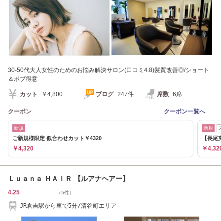
30-50代大人女性のためのお悩み解決サロン(口コミ4.8)髪質改善◎/ショート
＆ボブ得意
カット
￥4,800
ブログ
247件
席数
6席
クーポン
クーポン一覧へ
新規
新規
ご新規様限定 似合わせカット￥4320
【長尾
￥4,320
￥4,32
Ｌｕａｎａ ＨＡＩＲ 【ルアナヘアー】
4.25
（5件）
JR倉吉駅から車で5分/清谷町エリア