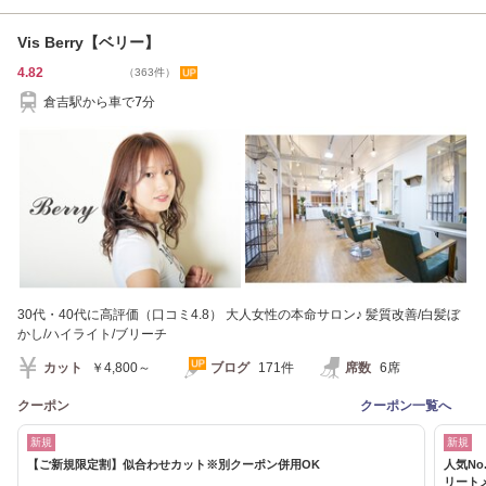
Vis Berry【ベリー】
4.82
（363件）
倉吉駅から車で7分
30代・40代に高評価（口コミ4.8） 大人女性の本命サロン♪ 髪質改善/白髪ぼ
かし/ハイライト/ブリーチ
カット
￥4,800～
ブログ
171件
席数
6席
クーポン
クーポン一覧へ
新規
新規
【ご新規限定割】似合わせカット※別クーポン併用OK
人気N
リート