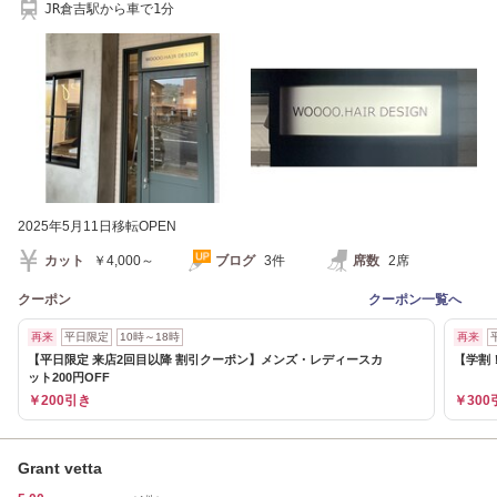
JR倉吉駅から車で1分
2025年5月11日移転OPEN
カット
￥4,000～
ブログ
3件
席数
2席
クーポン
クーポン一覧へ
再来
平日限定
10時～18時
再来
【平日限定 来店2回目以降 割引クーポン】メンズ・レディースカ
【学割！
ット200円OFF
￥200引き
￥300
Grant vetta