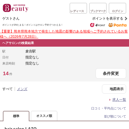
レディース
ブックマーク
ログイン
ゲストさん
ポイントを表示する
ポイントが1%たまる！
ポイントはサロン予約でつかえる！
【重要】熊本県熊本地方で発生した地震の影響のある地域へご予約されているお客
様へ（2026年7月28日）
ヘアサロンの検索結果
倉吉駅
駅
指定なし
日付
指定なし
来店時刻
14
条件変更
件
すべて
メンズ
地図表示
求人一覧
口コミ・平均点について
オススメ順
標準
並び順について
hair salon LAZO