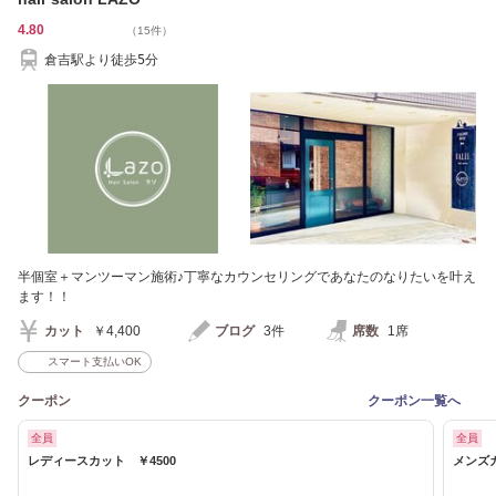
4.80
（15件）
倉吉駅より徒歩5分
半個室＋マンツーマン施術♪丁寧なカウンセリングであなたのなりたいを叶え
ます！！
カット
￥4,400
ブログ
3件
席数
1席
スマート支払いOK
クーポン
クーポン一覧へ
全員
全員
レディースカット ￥4500
メンズカ