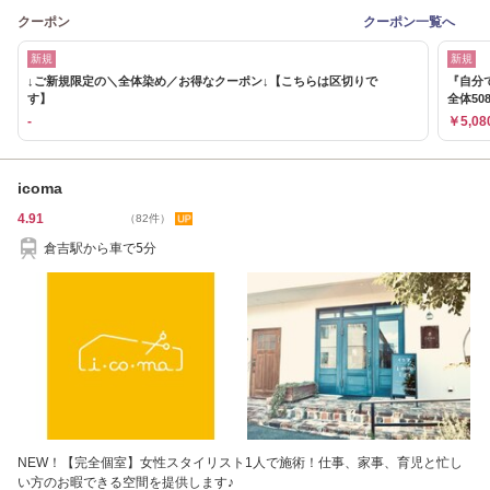
クーポン
クーポン一覧へ
新規
新規
↓ご新規限定の＼全体染め／お得なクーポン↓【こちらは区切りで
『自分
す】
全体508
-
￥5,08
icoma
4.91
（82件）
倉吉駅から車で5分
NEW！【完全個室】女性スタイリスト1人で施術！仕事、家事、育児と忙し
い方のお暇できる空間を提供します♪