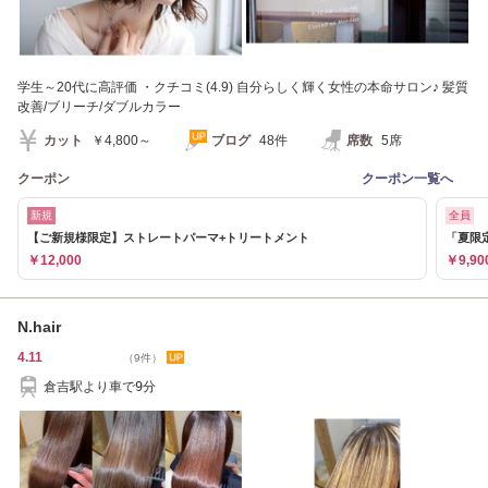
学生～20代に高評価 ・クチコミ(4.9) 自分らしく輝く女性の本命サロン♪ 髪質
改善/ブリーチ/ダブルカラー
カット
￥4,800～
ブログ
48件
席数
5席
クーポン
クーポン一覧へ
新規
全員
【ご新規様限定】ストレートパーマ+トリートメント
「夏限
￥12,000
￥9,90
N.hair
4.11
（9件）
倉吉駅より車で9分