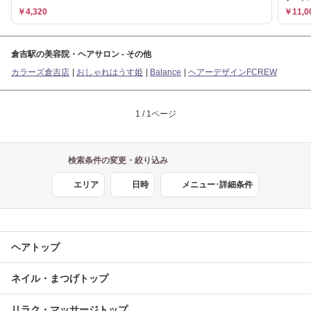
￥4,320
￥11,0
倉吉駅の美容院・ヘアサロン - その他
カラーズ倉吉店
おしゃれはうす姫
Balance
ヘアーデザインFCREW
1 / 1ページ
検索条件の変更・絞り込み
エリア
日時
メニュー･詳細条件
ヘアトップ
ネイル・まつげトップ
リラク・マッサージトップ