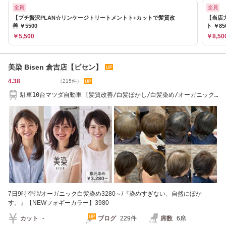
全員
全員
【プチ贅沢PLAN☆リンケージトリートメントト+カットで髪質改
【当店
善 ￥5500
ト ￥85
￥5,500
￥8,50
美染 Bisen 倉吉店【ビセン】
4.38
（215件）
駐車10台マツダ自動車 [髪質改善/白髪ぼかし/白髪染め/オーガニック
カラー/リタッチ］
7日9時空◎/オーガニック白髪染め3280～/『染めすぎない、自然にぼか
す。』【NEWフォギーカラー】3980
カット
-
ブログ
229件
席数
6席