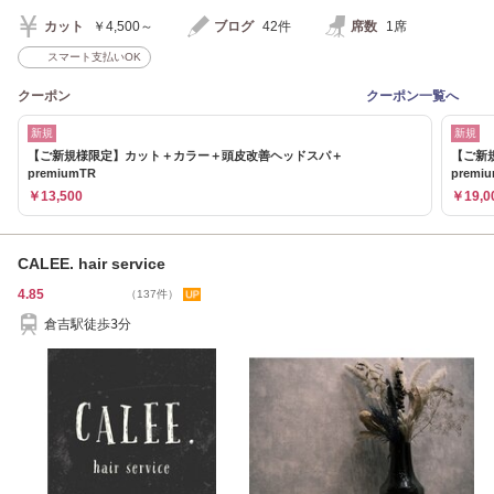
カット
￥4,500～
ブログ
42件
席数
1席
スマート支払いOK
クーポン
クーポン一覧へ
新規
新規
【ご新規様限定】カット＋カラー＋頭皮改善ヘッドスパ＋
【ご新
premiumTR
premi
￥13,500
￥19,0
CALEE. hair service
4.85
（137件）
倉吉駅徒歩3分