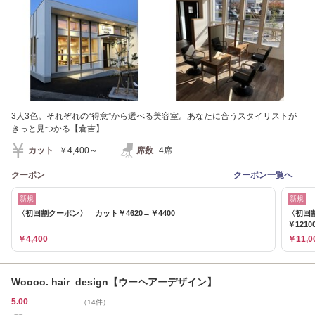
3人3色。それぞれの“得意”から選べる美容室。あなたに合うスタイリストが
きっと見つかる【倉吉】
カット
￥4,400～
席数
4席
クーポン
クーポン一覧へ
新規
新規
〈初回割クーポン〉 カット￥4620→￥4400
〈初回
￥1210
￥4,400
￥11,0
Woooo. hair design【ウーヘアーデザイン】
5.00
（14件）