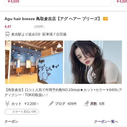
￥4,500
￥4,50
Agu hair breeze 鳥取倉吉店【アグ ヘアー ブリーズ】
4.47
（252件）
倉吉駅より徒歩2分 駐車場７台完備
【鳥取倉吉】口コミ人気で年間予約数NO.1Group★カット+カラー￥6400♪ア
ディクシー・TOKIO取扱い！
カット
￥2,200～
ブログ
409件
席数
8席
スマート支払いOK
クーポン
クーポン一覧へ