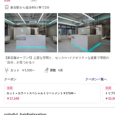
5.00
（4件）
倉吉駅から徒歩8分/車で2分
【新店舗オープン!!】上質な空間と、センス×ハイクオリティな提案で理想の
「自分」が見つかる☆
カット
￥5,500～
席数
4席
クーポン
クーポン一覧へ
全員
全員
カット＋カラー＋スペシャルトリートメント￥17100～
トリプル
￥17,100
￥32,5
colorful hair&relaxation