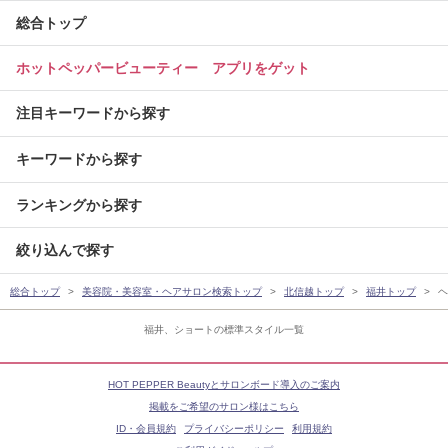
総合トップ
ホットペッパービューティー アプリをゲット
注目キーワードから探す
キーワードから探す
ランキングから探す
絞り込んで探す
総合トップ
美容院・美容室・ヘアサロン検索トップ
北信越トップ
福井トップ
ヘ
福井、ショートの標準スタイル一覧
HOT PEPPER Beautyとサロンボード導入のご案内
掲載をご希望のサロン様はこちら
ID・会員規約
プライバシーポリシー
利用規約