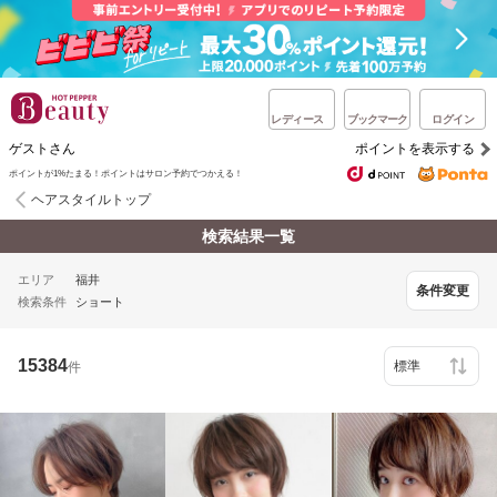
レディース
ブックマーク
ログイン
ゲストさん
ポイントを表示する
ポイントが1%たまる！ポイントはサロン予約でつかえる！
ヘアスタイルトップ
検索結果一覧
エリア
福井
条件変更
検索条件
ショート
15384
件