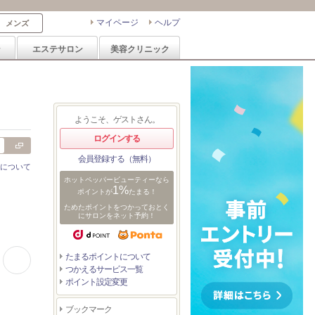
マイページ
ヘルプ
メンズ
ン
エステサロン
美容クリニック
ようこそ、ゲストさん。
ログインする
会員登録する（無料）
について
ホットペッパービューティーなら
1%
ポイントが
たまる！
ためたポイントをつかっておとく
にサロンをネット予約！
たまるポイントについて
0:11
0:06
0:11
0:10
つかえるサービス一覧
ショートカット×ひし
20代/30代/インナーカ
ショートカット×ひし
★くびレイヤーエモー
ポイント設定変更
形ショートボブ×前髪
ラー/オレンジカラー/
形ショートボブ×前髪
ジュ斜めバング小顔愛
あり20代30代40代
ブリーチカラー
あり20代30代40代
されグレージュカラー
ブックマーク