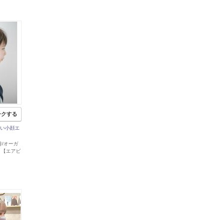
ークする
愛い小顔エ
改善/オーガ
 【エアビ