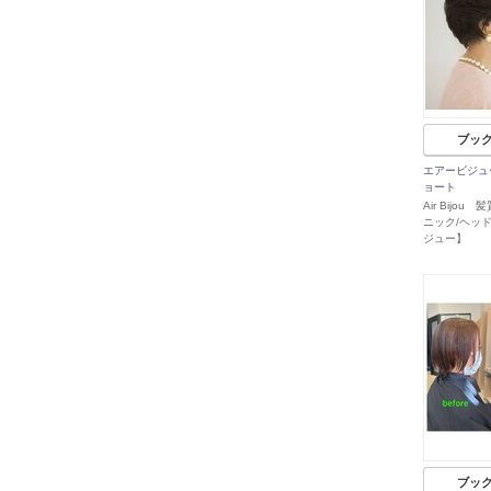
ブッ
エアービジュ
ョート
Air Bijou
ニック/ヘッ
ジュー】
ブッ