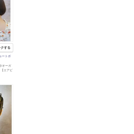
ークする
ョートボ
改善/オーガ
 【エアビ