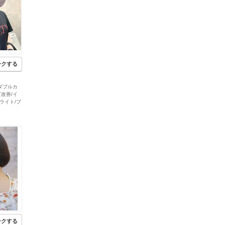
ークする
a ダブルカ
質改善/イ
ライト/ブ
ークする