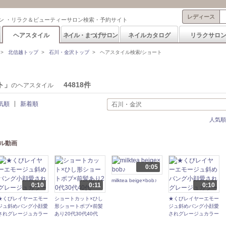
レディース
ン ・リラク＆ビューティーサロン検索・予約サイト
ヘアスタイル
ネイル・まつげサロン
ネイルカタログ
リラクサロ
>
北信越トップ
>
石川・金沢トップ
>
ヘアスタイル検索/ショート
ト」
44818件
のヘアスタイル
気順
新着順
石川・金沢
人気順
ル動画
0:05
milktea beige×bob♪
0:10
0:11
0:10
★くびレイヤーエモー
ショートカット×ひし
★くびレイヤーエモー
ジュ斜めバング小顔愛
形ショートボブ×前髪
ジュ斜めバング小顔愛
されグレージュカラー
あり20代30代40代
されグレージュカラー