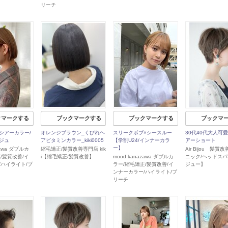
リーチ
クマークする
ブックマークする
ブックマークする
ブックマ
シアーカラー/
オレンジブラウン_くびれヘ
スリークボブ×シースルー
30代40代大人可
ジュ
アビタミンカラー_kiki0005
【学割U24/インナーカラ
アーショート
ー】
zawa ダブルカ
縮毛矯正/髪質改善専門店 kik
Air Bijou 髪質
/髪質改善/イ
i【縮毛矯正/髪質改善】
mood kanazawa ダブルカ
ニック/ヘッドスパ
/ハイライト/ブ
ラー/縮毛矯正/髪質改善/イ
ジュー】
ンナーカラー/ハイライト/ブ
リーチ