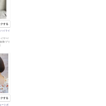
ークする
×ハイライ
 レイヤー/
改善/ブリ
国
ークする
ョートボ