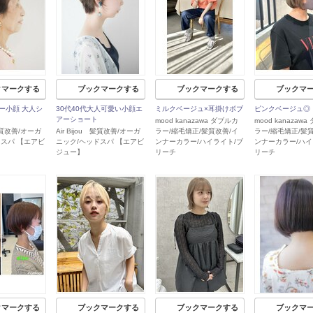
クマークする
ブックマークする
ブックマークする
ブックマ
ー小顔 大人シ
30代40代大人可愛い小顔エ
ミルクベージュ×耳掛けボブ
ピンクベージュ◎
アーショート
mood kanazawa ダブルカ
mood kanazaw
 髪質改善/オーガ
Air Bijou 髪質改善/オーガ
ラー/縮毛矯正/髪質改善/イ
ラー/縮毛矯正/髪
ドスパ 【エアビ
ニック/ヘッドスパ 【エアビ
ンナーカラー/ハイライト/ブ
ンナーカラー/ハイ
ジュー】
リーチ
リーチ
クマークする
ブックマークする
ブックマークする
ブックマ