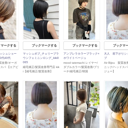
クマークする
ブックマークする
ブックマークする
ブックマ
ッシュショー
マッシュボブ_チェリーブラ
アンブレラカラーブラック×
大人 前下がりシ
0代40代
ウンフェミニンロング_kiki0
ホワイトベージュ
ブ
065
 髪質改善/オーガ
mood tatemachi レイヤー/
Air Bijou 髪質
ドスパ 【エアビ
縮毛矯正/髪質改善専門店 kik
ダブルカラー/髪質改善/ブリ
ニック/ヘッドスパ
i【縮毛矯正/髪質改善】
ーチ/縮毛矯正/韓国
ジュー】