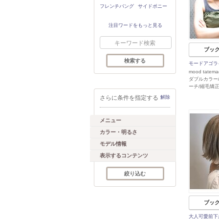
フレンチバング
サイドポニー
注目ワードをもっと見る
ブッ
モードアゴラ
mood tatem
ダブルカラー
ーチ/縮毛矯正
さらに条件を指定する
解除
メニュー
カラー・明るさ
モデル情報
表示するコンテンツ
ブッ
大人可愛前下