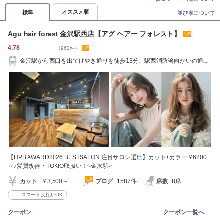
オススメ順
標準
並び順について
Agu hair forest 金沢駅西店【アグ ヘアー フォレスト】
4.78
（962件）
金沢駅から西口を出てけやき通りを徒歩13分、駅西消防署向かいの通り
のビル2階です。
【HPB AWARD2026 BESTSALON 注目サロン選出】カット+カラー￥6200
～♪髪質改善・TOKIO取扱い！<金沢駅>
カット
￥3,500～
ブログ
1587件
席数
8席
スマート支払いOK
クーポン
クーポン一覧へ