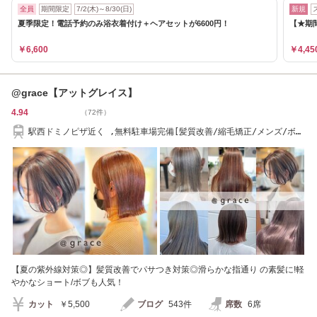
全員
期間限定
7/2(木)～8/30(日)
新規
夏季限定！電話予約のみ浴衣着付け＋ヘアセットが6600円！
【★期間
￥6,600
￥4,45
@grace【アットグレイス】
4.94
（72件）
駅西ドミノピザ近く ,無料駐車場完備[髪質改善/縮毛矯正/メンズ/ボ
ブ/白髪ぼかし]
【夏の紫外線対策◎】髪質改善でパサつき対策◎滑らかな指通り の素髪に!軽
やかなショート/ボブも人気！
カット
￥5,500
ブログ
543件
席数
6席