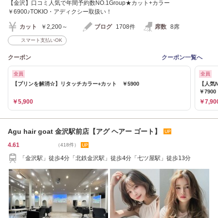
【金沢】口コミ人気で年間予約数NO.1Group★カット+カラー
￥6900♪TOKIO・アディクシー取扱い！
カット
￥2,200～
ブログ
1708件
席数
8席
スマート支払いOK
クーポン
クーポン一覧へ
全員
全員
【プリンを解消☆】リタッチカラー+カット ￥5900
【人気
￥7900
￥5,900
￥7,90
Agu hair goat 金沢駅前店【アグ ヘアー ゴート】
4.61
（418件）
「金沢駅」徒歩4分「北鉄金沢駅」徒歩4分「七ツ屋駅」徒歩13分