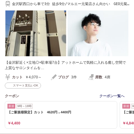
金沢駅西口から車で3分 徒歩9分/マルエー元菊店さん向かい GEO元菊
店さん隣
【金沢駅近く×立地◎×駐車場7台】アットホームで気軽に入れる癒し空間で
上質なサロンタイムを…
カット
￥4,070～
ブログ
3件
席数
4席
スマート支払いOK
クーポン
クーポン一覧へ
新規
9時～18時
新規
【ご新規様限定】カット 4620円→4400円
【ご新規
￥4,400
￥4,84