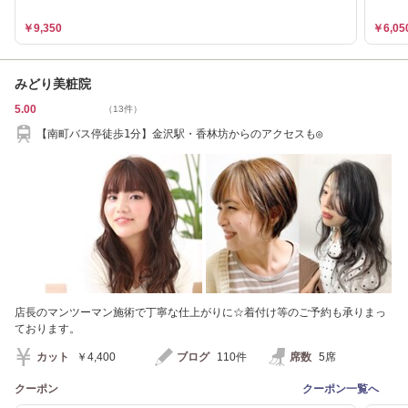
￥9,350
￥6,05
みどり美粧院
5.00
（13件）
【南町バス停徒歩1分】金沢駅・香林坊からのアクセスも◎
店長のマンツーマン施術で丁寧な仕上がりに☆着付け等のご予約も承りまっ
ております。
カット
￥4,400
ブログ
110件
席数
5席
クーポン
クーポン一覧へ