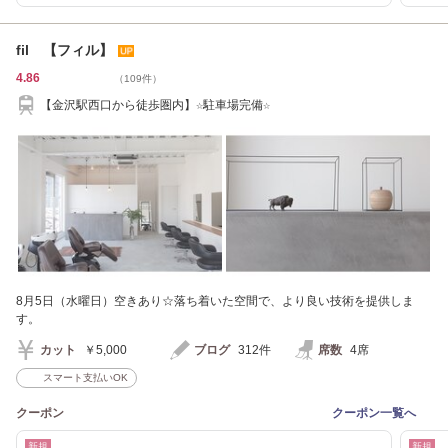
fil 【フィル】
4.86
（109件）
【金沢駅西口から徒歩圏内】☆駐車場完備☆
8月5日（水曜日）空きあり☆落ち着いた空間で、より良い技術を提供しま
す。
カット
￥5,000
ブログ
312件
席数
4席
スマート支払いOK
クーポン
クーポン一覧へ
新規
新規