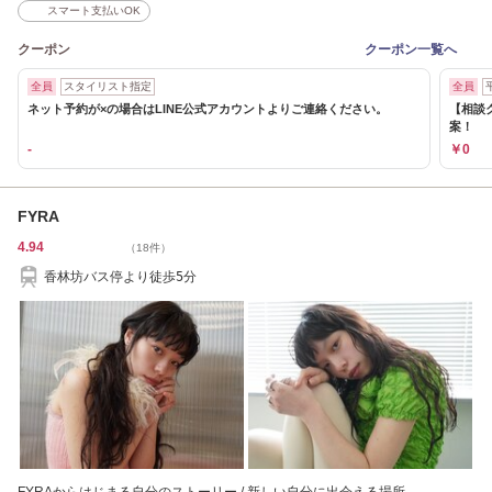
スマート支払いOK
クーポン
クーポン一覧へ
全員
スタイリスト指定
全員
ネット予約が×の場合はLINE公式アカウントよりご連絡ください。
【相談
案！
-
￥0
FYRA
4.94
（18件）
香林坊バス停より徒歩5分