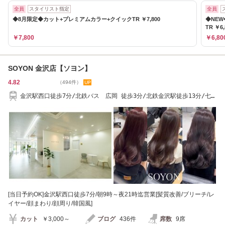
全員
スタイリスト指定
全員
◆8月限定◆カット+プレミアムカラー+クイックTR ￥7,800
◆NE
TR ￥6,
￥7,800
￥6,80
SOYON 金沢店【ソヨン】
4.82
（494件）
金沢駅西口徒歩7分/北鉄バス 広岡 徒歩3分/北鉄金沢駅徒歩13分/七ツ
屋駅徒歩17分
[当日予約OK]金沢駅西口徒歩7分/朝9時～夜21時迄営業[髪質改善/ブリーチ/レ
イヤー/顔まわり/顔周り/韓国風]
カット
￥3,000～
ブログ
436件
席数
9席