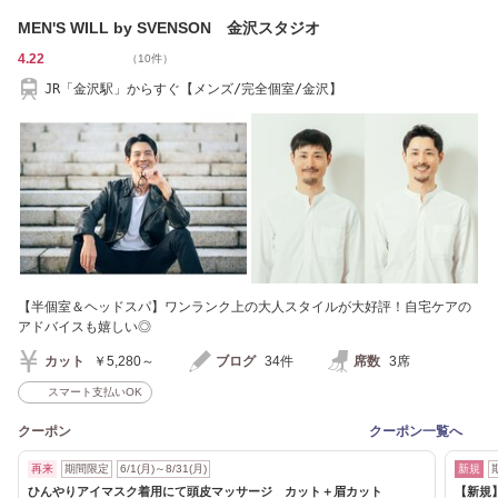
MEN'S WILL by SVENSON 金沢スタジオ
4.22
（10件）
JR「金沢駅」からすぐ【メンズ/完全個室/金沢】
【半個室＆ヘッドスパ】ワンランク上の大人スタイルが大好評！自宅ケアの
アドバイスも嬉しい◎
カット
￥5,280～
ブログ
34件
席数
3席
スマート支払いOK
クーポン
クーポン一覧へ
再来
期間限定
6/1(月)～8/31(月)
新規
ひんやりアイマスク着用にて頭皮マッサージ カット＋眉カット
【新規