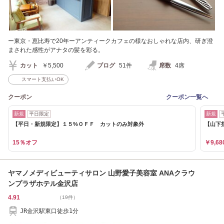
ー東京・恵比寿で20年ーアンティークカフェの様なおしゃれな店内、研ぎ澄
まされた感性がアナタの髪を彩る。
カット
￥5,500
ブログ
51件
席数
4席
スマート支払いOK
クーポン
クーポン一覧へ
新規
平日限定
新規
【平日・新規限定】１５%ＯＦＦ カットのみ対象外
【山下
15％オフ
￥9,68
ヤマノメディビューティサロン 山野愛子美容室 ANAクラウ
ンプラザホテル金沢店
4.91
（19件）
JR金沢駅東口徒歩1分