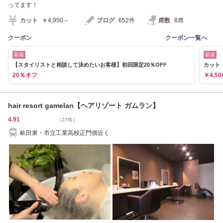
ってます！
カット
￥4,950～
ブログ
652件
席数
8席
クーポン
クーポン一覧へ
新規
新規
【スタイリストと相談して決めたいお客様】初回限定20％OFF
カット
20％オフ
￥4,50
hair resort gamelan【ヘアリゾート ガムラン】
4.91
（27件）
畝田東・市立工業高校正門側近く