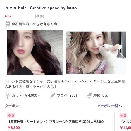
ｈｙｓ hair Creative space by lauto
4.87
（46件）
金石街道沿いのなか卯さん裏
トレンドに敏感なオシャレ女子注目★ハイライト/バレイヤージュなど立体感
のある外国人風カラーが大人気！
カット
￥4,000～
ブログ
355件
席数
9席
クーポン
クーポン一覧へ
全員
全員
【髪質改善トリートメント】プリンセスケア価格￥13200→￥8800
【オス
￥8,800
￥11,0