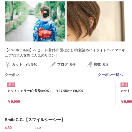
【ANAホテル内】へセット/着付/白髪ぼかし/白髪染めハイライト/ヘアマニキ
ュア/◎大人女性に人気のサロン！
カット
￥5,940
ブログ
6件
席数
6席
クーポン
クーポン一覧へ
新規
新規
カット＋カラー(白髪染めOK） ￥17,050⇒￥9,900
カット＋
￥9,900
￥6,60
SmileC.C.【スマイルシーシー】
4.80
（21件）