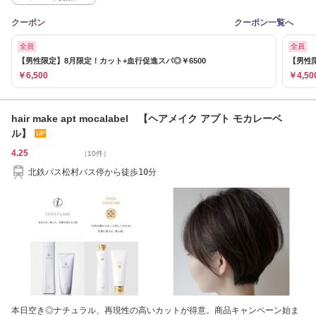
クーポン
クーポン一覧へ
全員
全員
【男性限定】8月限定！カット+血行促進スパ◎￥6500
【男性限
￥6,500
￥4,50
hair make apt mocalabel 【ヘアメイク アプト モカレーベ
ル】
4.25
（10件）
北鉄バス松村バス停から徒歩10分
本日空き◎ナチュラル、再現性の高いカットが得意。商品キャンペーン始ま