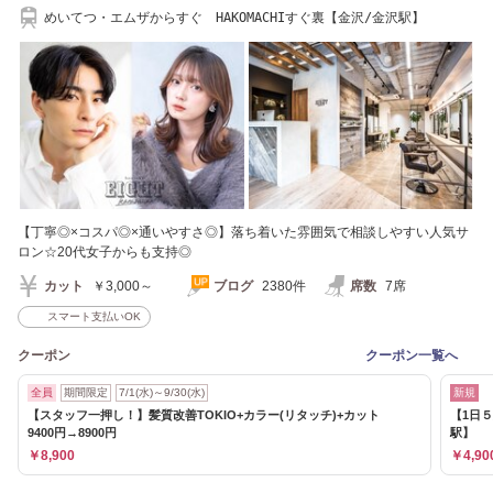
めいてつ・エムザからすぐ HAKOMACHIすぐ裏【金沢/金沢駅】
【丁寧◎×コスパ◎×通いやすさ◎】落ち着いた雰囲気で相談しやすい人気サ
ロン☆20代女子からも支持◎
カット
￥3,000～
ブログ
2380件
席数
7席
スマート支払いOK
クーポン
クーポン一覧へ
全員
期間限定
7/1(水)～9/30(水)
新規
【スタッフ一押し！】髪質改善TOKIO+カラー(リタッチ)+カット
【1日５
9400円→8900円
駅】
￥8,900
￥4,90