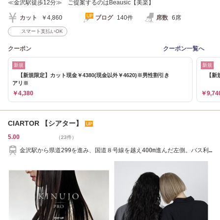
≪金沢駅徒歩12分≫ ご提案するのはBeausic【美楽】
カット
￥4,860
ブログ
140件
席数
6席
スマート支払いOK
クーポン
クーポン一覧へ
新規
新規
【新規限定】カット現金￥4380(現金以外￥4620)※男性割引き
【新規限
アリ※
￥4,380
￥9,74
CIARTOR 【シアター】
5.00
（23件）
金沢駅から県道299を進み、国道８号線を越え400m進んだ左側。バス利
用【三浦住宅前】