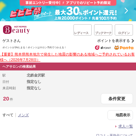
レディース
ブックマーク
ログイン
ゲストさん
ポイントを表示する
ポイントが1%たまる！
ポイントはサロン予約でつかえる！
【重要】熊本県熊本地方で発生した地震の影響のある地域へご予約されているお客
様へ（2026年7月28日）
ヘアサロンの検索結果
北鉄金沢駅
駅
指定なし
日付
指定なし
来店時刻
20
条件変更
件
すべて
メンズ
地図表示
求人一覧
口コミ・平均点について