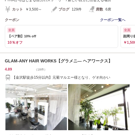
FYRAからはじまる自分のストーリー / 新しい自分に出会える場所
カット
￥3,500～
ブログ
129件
席数
6席
クーポン
クーポン一覧へ
全員
全員
【ペア割】10% off
顔周り似
10％オフ
￥1,50
GLAM-ANY HAIR WORKS【グラメニ― ヘアワークス】
4.89
（18件）
【金沢駅徒歩15分以内】元菊マルエー様となり、ゲオ向かい