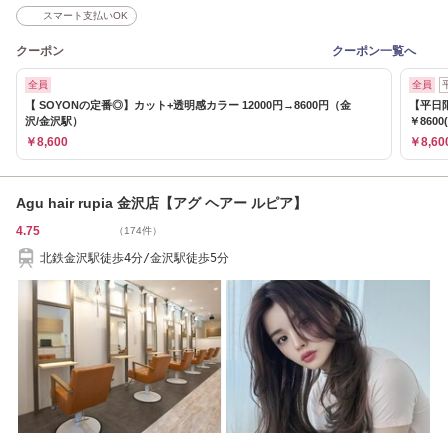
スマート支払いOK
クーポン
クーポン一覧へ
全員
全員
【 SOYONの定番◎】カット+透明感カラー 12000円→8600円（金
【平日
沢/金沢駅）
￥8600
￥8,600
￥8,60
Agu hair rupia 金沢店【アグ ヘアー ルピア】
4.75
（174件）
北鉄金沢駅徒歩4分/金沢駅徒歩5分