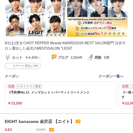
8/1(土)空き◎HOT PEPPER Beauty AWARD2026 BEST SALON部門 注目サ
ロン選出した金沢のMEN'SSALON "LEGIT
カット
￥4,400～
ブログ
1284件
席数
9席
スマート支払いOK
クーポン
クーポン一覧へ
全員
スタイリスト指定
全員
《予約率No.1》メンズカット＋パーマ＋トリートメント
《一発
チ
￥15,500
￥22,0
EIGHT kanazawa 金沢店 【エイト】
4.63
（636件）