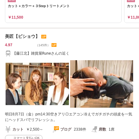
カット＋カラー＋３Stepトリートメント
カット
￥11,500
￥11,0
美匠【ビショウ】
4.97
（145件）
【藤江北】雑貨屋Runeさんの近く
明日8月7日（金）pm14:30空きアリ◎エアコン冷えでガチガチの頭皮を一気
にヘッドスパでリフレッシュ。
カット
￥2,500～
ブログ
2338件
席数
1席
スマート支払いOK