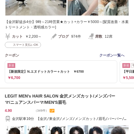
【金沢駅徒歩4分】9時～21時営業★カット+カラー￥5000～[髪質改善・水素
トリートメント・透明感カラー]
カット
￥2,200～
ブログ
974件
席数
12席
スマート支払いOK
クーポン
クーポン一覧へ
新規
新規
【新規限定】N.エヌドットカラー＋カット ￥6700
【平日
￥6,700
￥5,50
LEGIT MEN's HAIR SALON 金沢メンズカット/メンズパー
マ/ニュアンスパーマ/MEN'S眉毛
4.90
（349件）
金沢駅車10分 【金沢/東金沢/メンズ/メンズカット/眉毛/バーバー/ブ
リーチ/MEN'S】