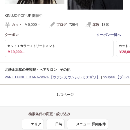
KINUJO POP UP 開催中
カット
￥6,000～
ブログ
729件
席数
13席
クーポン
クーポン一覧へ
カット＋カラー＋トリートメント
カット
￥19,000～
￥28,0
北鉄金沢駅の美容院・ヘアサロン - その他
VAN COUNCIL KANAZAWA 【ヴァン カウンシル カナザワ】
poupee 【プー
1 / 1ページ
検索条件の変更・絞り込み
エリア
日時
メニュー･詳細条件