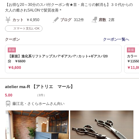
【お得な20～30分のスパ付クーポン有★首・肩こりの解消も】３０代からの
大人の癒されSALONで髪質改善＊
カット
￥4,950
ブログ
312件
席数
2席
スマート支払いOK
クーポン
クーポン一覧へ
新規
新規
【新規】進化系リフトアップスパ”ギアスパ”♪カット+ギアスパ20
カラー
分 ￥6600
￥1155
￥6,600
￥11,0
atelier ma-R 【アトリエ マール】
5.00
（3件）
藤江北・さくらホームさん向い