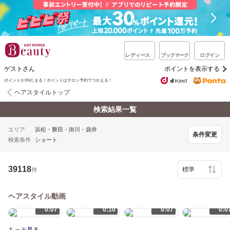
レディース
ブックマーク
ログイン
ゲストさん
ポイントを表示する
ポイントが1%たまる！ポイントはサロン予約でつかえる！
ヘアスタイルトップ
検索結果一覧
エリア
浜松・磐田・掛川・袋井
条件変更
検索条件
ショート
39118
件
ヘアスタイル動画
0:07
0:10
0:07
0:0