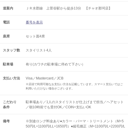
道案内
ＪＲ水郡線 上菅谷駅から徒歩13分 【チャオ那珂店】
電話
番号を表示
座席
セット面4席
スタッフ数
スタイリスト4人
駐車場
有り(カワチの駐車場に停めて下さい）
支払い方法
Visa／Mastercard／JCB
※店頭で利用可能なお支払い方法を記載しています。スマート支払いではご
利用いただけない場合がございます。
こだわり
駐車場あり／1人のスタイリストが仕上げまで担当／ヘアセット
条件
／朝10時前でも受付OK／COIN+支払いOK
備考
※別途ロング料金あり●カラー・パーマ・トリートメント（M+5
50円/L+1100円/LL+1650円）●縮毛矯正（M+1100円/L+2200円/L