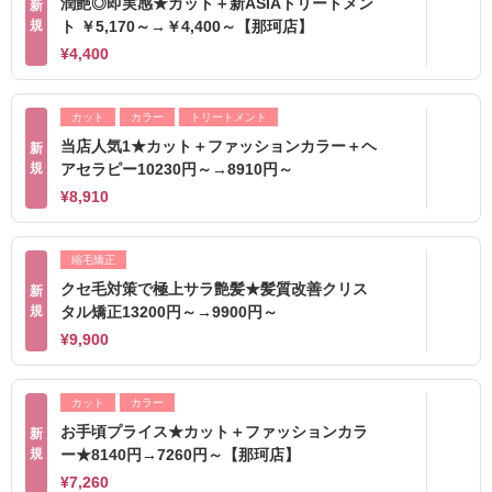
潤艶◎即実感★カット＋新ASIAトリートメン
新
規
ト ￥5,170～→￥4,400～【那珂店】
¥4,400
カット
カラー
トリートメント
当店人気1★カット＋ファッションカラー＋ヘ
新
規
アセラピー10230円～→8910円～
¥8,910
縮毛矯正
クセ毛対策で極上サラ艶髪★髪質改善クリス
新
規
タル矯正13200円～→9900円～
¥9,900
カット
カラー
お手頃プライス★カット＋ファッションカラ
新
規
ー★8140円→7260円～【那珂店】
¥7,260