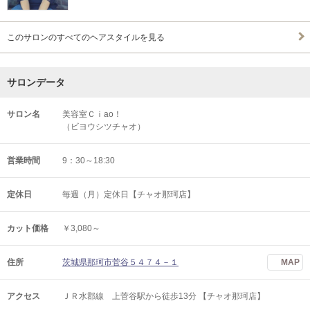
このサロンのすべてのヘアスタイルを見る
サロンデータ
サロン名
美容室Ｃｉao！
（ビヨウシツチャオ）
営業時間
9：30～18:30
定休日
毎週（月）定休日【チャオ那珂店】
カット価格
￥3,080～
住所
茨城県那珂市菅谷５４７４－１
MAP
アクセス
ＪＲ水郡線 上菅谷駅から徒歩13分 【チャオ那珂店】