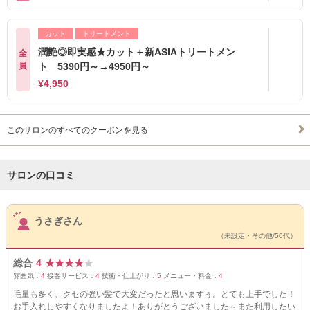
カット
トリートメント
潤艶◎即実感★カット＋新ASIAトリートメン
全
員
ト 5390円～→4950円～
¥4,950
このサロンのすべてのクーポンを見る
サロンの口コミ
サロンPick Up
うさぎさん
（未設定・その他/50代）
総合
4
★
★
★
★
★
雰囲気：
4
接客サービス：
4
技術・仕上がり：
5
メニュー・料金：
4
毛量も多く、クセの強い髪で大変だったと思いますぅ。とても上手でした！
お手入れしやすくなりましたよ！ありがとうございました～また利用したい