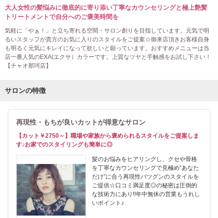
大人女性の髪悩みに徹底的に寄り添い丁寧なカウンセリングと極上艶髪
トリートメントで自分へのご褒美時間を
気軽に「やぁ！」と立ち寄れる空間・サロン創りを目指しています。元気で明
るいスタッフが貴方のお気に入りのスタイルをご提案☆御来店頂きお客様自身
も明るく元気にキレイになって欲しいと願っています。おすすめメニューは当
店一番人気のEXA(エクサ）カラーです。上質なツヤと手触感をお試し下さい！
【チャオ那珂店】
サロンの特徴
再現性・もちが良いカットが得意なサロン
【カット￥2750～】職場や家族から褒められるスタイルをご提案しま
す♪お家でのスタイリングも簡単に◎
髪のお悩みをヒアリングし、クセや骨格
を丁寧なカウンセリングで見極め“あなた
だけ”に合う再現性バツグンのスタイルを
ご提供☆口コミ満足度◎の秘密は圧倒的
な技術力にあり!!年中無休の営業もうれし
いポイント♪