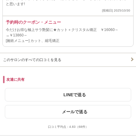
と思います!
[投稿日] 2025/10/30
予約時のクーポン・メニュー
今だけお得な極上サラ艶髪に★カット＋クリスタル矯正 ￥16060～
→￥13860～
[施術メニュー] カット、縮毛矯正
このサロンのすべての口コミを見る
友達に共有
LINEで送る
メールで送る
口コミ平均点：
4.83
（68件）