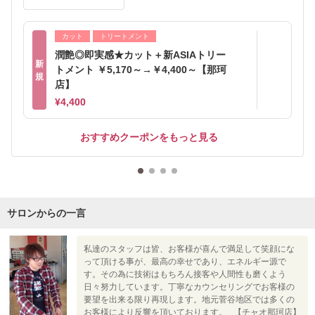
カット
トリートメント
潤艶◎即実感★カット＋新ASIAトリー
新
トメント ￥5,170～→￥4,400～【那珂
規
店】
¥4,400
おすすめクーポンをもっと見る
サロンからの一言
私達のスタッフは皆、お客様が喜んで満足して笑顔にな
って頂ける事が、最高の幸せであり、エネルギー源で
す。その為に技術はもちろん接客や人間性も磨くよう
日々努力しています。丁寧なカウンセリングでお客様の
要望を出来る限り再現します。地元菅谷地区では多くの
お客様により反響を頂いております。 【チャオ那珂店】