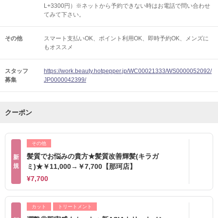
L+3300円）※ネットから予約できない時はお電話で問い合わせ
てみて下さい。
その他
スマート支払いOK
ポイント利用OK
即時予約OK
メンズに
もオススメ
スタッフ
https://work.beauty.hotpepper.jp/WC00021333/WS0000052092/
募集
JP0000042399/
クーポン
その他
髪質でお悩みの貴方★髪質改善輝髪(キラガ
新
規
ミ)★￥11,000→￥7,700【那珂店】
¥7,700
カット
トリートメント