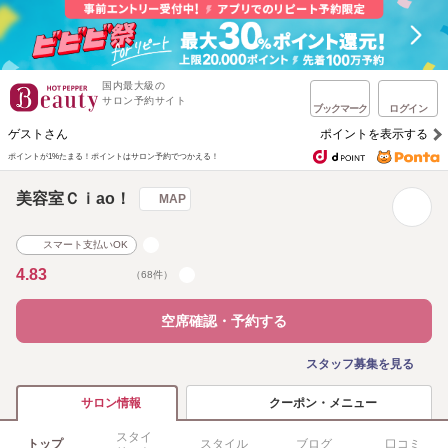
国内最大級の
サロン予約サイト
ブックマーク
ログイン
ゲストさん
ポイントを表示する
ポイントが1%たまる！
ポイントはサロン予約でつかえる！
美容室Ｃｉao！
MAP
スマート支払いOK
4.83
（68件）
空席確認・予約する
スタッフ募集を見る
クーポン・メニュー
サロン情報
スタイ
トップ
スタイル
ブログ
口コミ