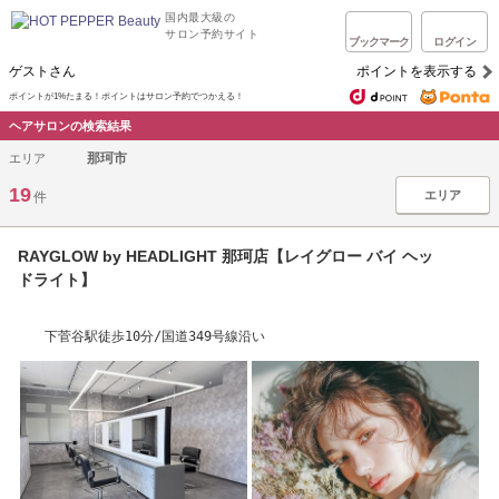
国内最大級の
サロン予約サイト
ブックマーク
ログイン
ゲストさん
ポイントを表示する
ポイントが1%たまる！ポイントはサロン予約でつかえる！
ヘアサロンの検索結果
那珂市
エリア
19
エリア
件
RAYGLOW by HEADLIGHT 那珂店【レイグロー バイ ヘッ
ドライト】
下菅谷駅徒歩10分/国道349号線沿い