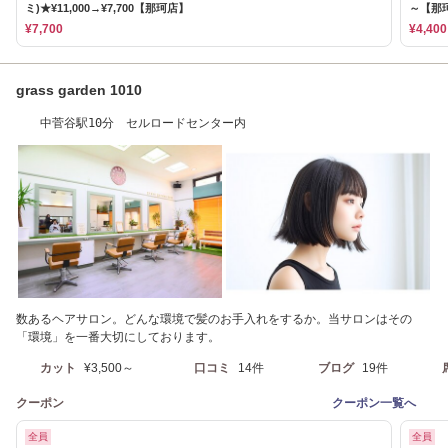
ミ)★¥11,000→¥7,700【那珂店】
～【那
¥7,700
¥4,400
grass garden 1010
中菅谷駅10分 セルロードセンター内
数あるヘアサロン。どんな環境で髪のお手入れをするか。当サロンはその
「環境」を一番大切にしております。
カット
¥3,500～
口コミ
14件
ブログ
19件
クーポン
クーポン一覧へ
全員
全員