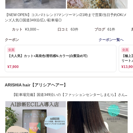
【NEW OPEN】コスパ/トレンド/マンツーマン/21時まで営業/当日予約OK/メ
ンズ人気◎国道349沿/広い駐車場◎
カット
¥3,000～
口コミ
63件
ブログ
61件
クーポン
クーポン一覧へ
全員
全員
【大人気】カット+高発色/透明感N.カラー(白髪染め可)
【極上
リート
¥7,900
¥13,90
ARISHIA hair【アリシアヘアー】
【駐車場完備】国道349沿いの【ファッションセンターしまむら】さん
近く