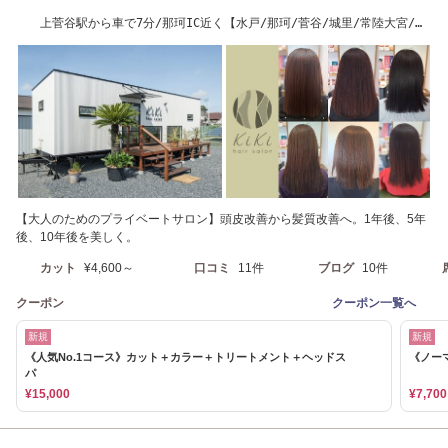
上菅谷駅から車で7分/那珂IC近く【水戸/那珂/菅谷/城里/常陸大宮/常
陸太田】
【大人のためのプライベートサロン】頭皮改善から髪質改善へ。1年後、5年
後、10年後を美しく。
カット
¥4,600～
口コミ
11件
ブログ
10件
クーポン
クーポン一覧へ
新規
新規
《人気No.1コース》カット＋カラー＋トリートメント＋ヘッドス
《ノー
パ
¥15,000
¥7,700