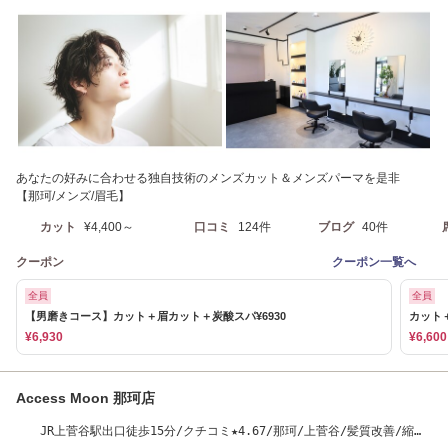
あなたの好みに合わせる独自技術のメンズカット＆メンズパーマを是非
【那珂/メンズ/眉毛】
カット
¥4,400～
口コミ
124件
ブログ
40件
クーポン
クーポン一覧へ
全員
全員
【男磨きコース】カット＋眉カット＋炭酸スパ¥6930
カット＋
¥6,930
¥6,600
Access Moon 那珂店
JR上菅谷駅出口徒歩15分/クチコミ★4.67/那珂/上菅谷/髪質改善/縮毛