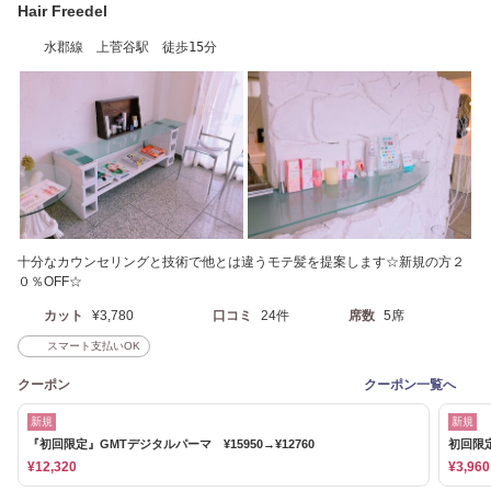
Hair Freedel
水郡線 上菅谷駅 徒歩15分
十分なカウンセリングと技術で他とは違うモテ髪を提案します☆新規の方２
０％OFF☆
カット
¥3,780
口コミ
24件
席数
5席
スマート支払いOK
クーポン
クーポン一覧へ
新規
新規
『初回限定』GMTデジタルパーマ ¥15950→¥12760
初回限定
¥12,320
¥3,960