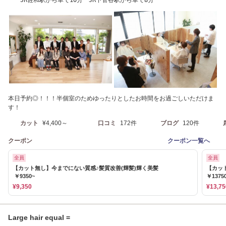
本日予約◎！！！半個室のためゆったりとしたお時間をお過ごしいただけま
す！
カット
¥4,400～
口コミ
172件
ブログ
120件
クーポン
クーポン一覧へ
全員
全員
【カット無し】今までにない質感♪髪質改善(輝髪)輝く美髪
【カッ
￥9350~
￥1375
¥9,350
¥13,75
Large hair equal =