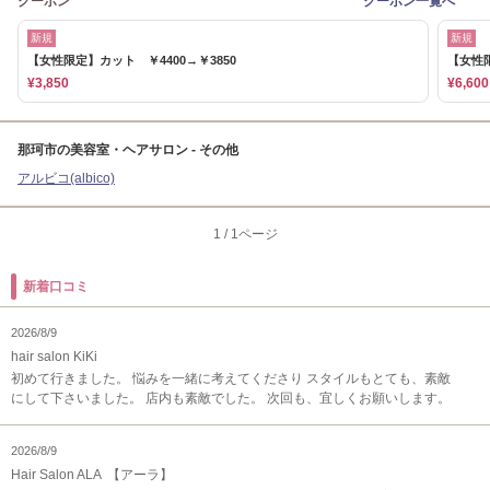
クーポン
クーポン一覧へ
新規
新規
【女性限定】カット ￥4400→￥3850
【女性限
¥3,850
¥6,600
那珂市の美容室・ヘアサロン - その他
アルビコ(albico)
1
/
1ページ
新着口コミ
2026/8/9
hair salon KiKi
初めて行きました。 悩みを一緒に考えてくださり スタイルもとても、素敵
にして下さいました。 店内も素敵でした。 次回も、宜しくお願いします。
2026/8/9
Hair Salon ALA 【アーラ】