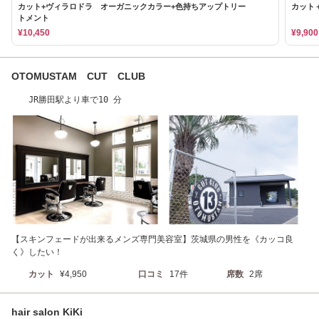
カット+ヴィラロドラ オーガニックカラー+色持ちアップトリー
カット
トメント
¥10,450
¥9,900
OTOMUSTAM CUT CLUB
JR勝田駅より車で10 分
【スキンフェードが出来るメンズ専門美容室】茨城県の男性を《カッコ良
く》したい！
カット
¥4,950
口コミ
17件
席数
2席
hair salon KiKi