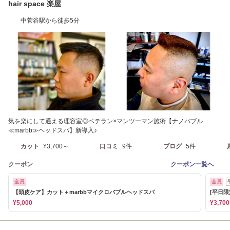
hair space 楽屋
中菅谷駅から徒歩5分
気を楽にして通える理容室◎ベテラン×マンツーマン施術【ナノバブル
≪marbb≫ヘッドスパ】新導入♪
カット
¥3,700～
口コミ
9件
ブログ
5件
クーポン
クーポン一覧へ
全員
全員
【頭皮ケア】カット＋marbbマイクロバブルヘッドスパ
[平日
¥5,000
¥3,700