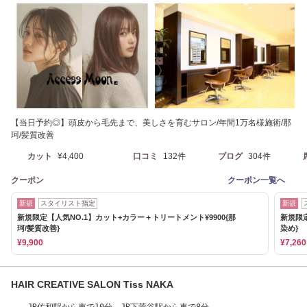
矯正/白髪染め◎
【当日予約◎】頭皮から毛先まで、美しさを育むサロン/年間1万名様施術/那
珂/髪質改善
カット
¥4,400
口コミ
132件
ブログ
304件
クーポン
クーポン一覧へ
新規
スタイリスト指定
新規
新規限定【人気NO.1】カット+カラー＋トリートメント¥9900{那
新規限定
珂/髪質改善}
染め}
¥9,900
¥7,260
HAIR CREATIVE SALON Tiss NAKA
JR佐和駅から車で10分 JR下菅谷駅から車で8分