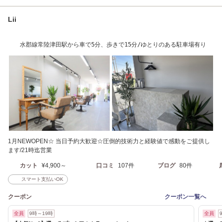
Lii
水郡線常陸津田駅から車で5分、歩きで15分/ゆとりのある駐車場有り
1月NEWOPEN☆ 当日予約大歓迎☆圧倒的技術力と経験値で感動をご提供し
ます/21時迄営業
カット
¥4,900～
口コミ
107件
ブログ
80件
スマート支払いOK
クーポン
クーポン一覧へ
全員
9時～19時
全員