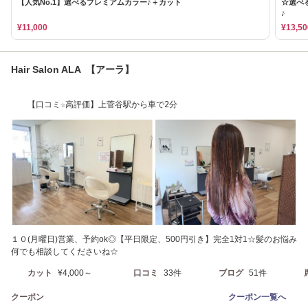
【人気No.1】選べるプレミアムカラー♪＋カット
☆選べ
♪
¥11,000
¥13,50
Hair Salon ALA 【アーラ】
【口コミ☆高評価】上菅谷駅から車で2分
１０(月曜日)営業、予約ok◎【平日限定、500円引き】完全1対1☆髪のお悩み
何でも相談してくださいね☆
カット
¥4,000～
口コミ
33件
ブログ
51件
クーポン
クーポン一覧へ