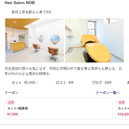
Hair Salon NOB
那珂上菅谷駅から車で5分
完全貸切の周りを気にせず、特別な空間の中で髪を整え気持ちも整える。日
常の中の小さな贅沢の時間を。
カット
¥5,500～
口コミ
8件
ブログ
18件
クーポン
クーポン一覧へ
全員
全員
カット+頭身浴
カット
¥7,500
¥16,00