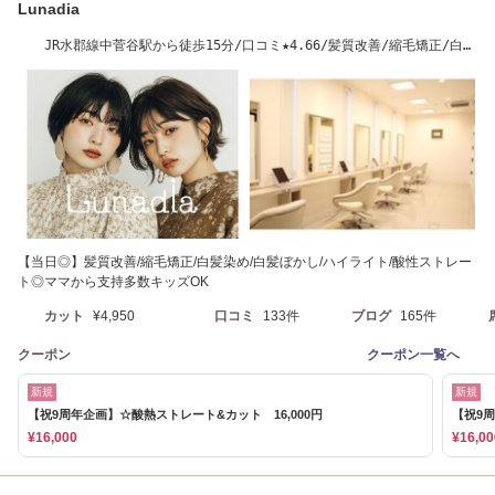
Lunadia
JR水郡線中菅谷駅から徒歩15分/口コミ★4.66/髪質改善/縮毛矯正/白髪
染め/白髪ぼかし
【当日◎】髪質改善/縮毛矯正/白髪染め/白髪ぼかし/ハイライト/酸性ストレー
ト◎ママから支持多数キッズOK
カット
¥4,950
口コミ
133件
ブログ
165件
クーポン
クーポン一覧へ
新規
新規
【祝9周年企画】☆酸熱ストレート&カット 16,000円
【祝9周
¥16,000
¥16,00