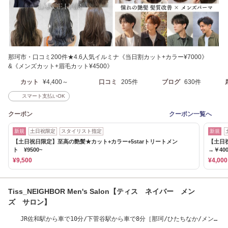
那珂市・口コミ200件★4.6人気イルミナ《当日割カット+カラー¥7000》
&《メンズカット+眉毛カット¥4500》
カット
¥4,400～
口コミ
205件
ブログ
630件
スマート支払いOK
クーポン
クーポン一覧へ
新規
土日祝限定
スタイリスト指定
新規
【土日祝日限定】至高の艶髪★カット+カラー+5starトリートメン
【土日
ト ¥9500~
→￥40
¥9,500
¥4,000
Tiss_NEIGHBOR Men's Salon【ティス ネイバー メン
ズ サロン】
JR佐和駅から車で10分/下菅谷駅から車で8分［那珂/ひたちなか/メンズ
カット/眉毛］