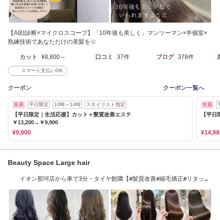
【AI顔診断×マイクロスコープ】「10年後も美しく」マンツーマン×半個室×
熟練技術であなただけの美髪を☆
カット
¥8,800～
口コミ
37件
ブログ
378件
スマート支払いOK
クーポン
クーポン一覧へ
全員
平日限定
10時～14時
スタイリスト指定
全員
【平日限定｜生活応援】カット＋髪質改善エステ
【平日
￥13,200→￥9,900
¥9,900
¥14,98
Beauty Space Large hair
イオン那珂店から車で3分・タイヤ館隣【#髪質改善#縮毛矯正#リタッチ
#フローディア】