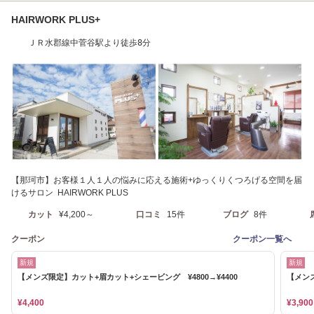
HAIRWORK PLUS+
ＪＲ水郡線中菅谷駅より徒歩8分
【那珂市】お客様１人１人の悩みに応える施術+ゆっくりくつろげる空間を届
けるサロン HAIRWORK PLUS
カット
¥4,200～
口コミ
15件
ブログ
8件
クーポン
クーポン一覧へ
新規
新規
【メンズ限定】カット+眉カット+シェービング ¥4800→¥4400
【メンズ
¥4,400
¥3,900