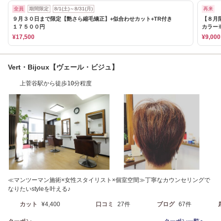
全員
期間限定
8/1(土)～8/31(月)
再来
９月３０日まで限定【艶さら縮毛矯正】+似合わせカット+TR付き
【８月
１７５００円
カラー
¥17,500
¥9,000
Vert・Bijoux【ヴェール・ビジュ】
上菅谷駅から徒歩10分程度
≪マンツーマン施術×女性スタイリスト×個室空間≫丁寧なカウンセリングで
なりたいstyleを叶える♪
カット
¥4,400
口コミ
27件
ブログ
67件