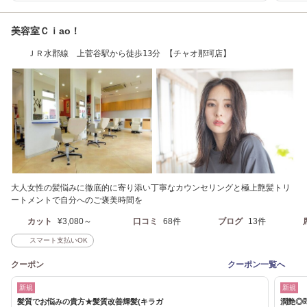
美容室Ｃｉao！
ＪＲ水郡線 上菅谷駅から徒歩13分 【チャオ那珂店】
大人女性の髪悩みに徹底的に寄り添い丁寧なカウンセリングと極上艶髪トリ
ートメントで自分へのご褒美時間を
カット
¥3,080～
口コミ
68件
ブログ
13件
スマート支払いOK
クーポン
クーポン一覧へ
新規
新規
髪質でお悩みの貴方★髪質改善輝髪(キラガ
潤艶◎即