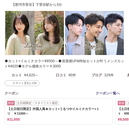
【那珂市菅谷】下菅谷駅から3分
◆カット+イルミナカラー¥8500～◆清潔感UP&時短セットが叶うメンズカッ
ト¥4620◆モデル価格カラー￥3000
カット
¥4,620～
口コミ
90件
ブログ
329件
スマート支払いOK
クーポン
クーポン一覧へ
新規
土日祝限定
スタイリスト指定
新規
【土日祝日限定】外国人風★カット+うるつやイルミナカラー+ト
【土日
リ ￥11000～
ト ¥95
¥11,000
¥9,500