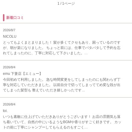
1
/
1ページ
新着口コミ
2026/8/7
NICOLU
とってもよくまとまりました！ 髪が多くてクセもあり、困っているのです
が、朝が楽になりました。 ちょっと前には、仕事でバタバタして予約を忘
れてしまったのに、丁寧に対応して下さいました。…
2026/8/4
emu 下妻店【エミュー】
今回初めて利用しました。 急な時間変更をしてしまったのにも関わらず丁
寧な対応していただきました。 以前自分で切ってしまっててめ変な段が出
てしまった髪型も 整えていただき嬉しかったです…
2026/8/4
toi.
いつも素敵に仕上げていただきありがとうございます！ お店の雰囲気も落
ち着いていて、自然の中にいるようなBGMや香りがすごく好きです。 カッ
トの前に丁寧にシャンプーしてもらえるのもすごく…