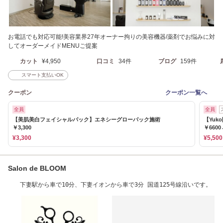
お電話でも対応可能!美容業界27年オーナー拘りの美容機器/薬剤でお悩みに対
してオーダーメイドMENUご提案
カット
¥4,950
口コミ
34件
ブログ
159件
スマート支払いOK
クーポン
クーポン一覧へ
全員
全員
【美肌美白フェイシャルパック】エネシーグローパック施術
【Yu
￥3,300
￥6600
¥3,300
¥5,500
Salon de BLOOM
下妻駅から車で10分、下妻イオンから車で3分 国道125号線沿いです。