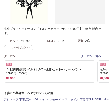
完全プライベートサロン【イルミナカラー+カット8800円】下妻市 新店で
す。
カット
¥4,400～
口コミ
301件
席数
2席
スマート支払いOK
クーポン
クーポン一覧へ
新規
新規
☆【透明感抜群】イルミナカラー全体+カット+トリートメント
☆カッ
13200円→8900円
¥121
¥8,900
¥8,500
下妻市の美容室・ヘアサロン - その他
アレスヘア 下妻店(Ares’Hairz)
エフモード ヘアスタイル 下妻店(F-MODE hairsty