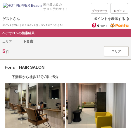
国内最大級の
サロン予約サイト
ブックマーク
ログイン
ゲストさん
ポイントを表示する
ポイントが1%たまる！ポイントはサロン予約でつかえる！
ヘアサロンの検索結果
下妻市
エリア
5
エリア
件
Foris HAIR SALON
下妻駅から徒歩12分/車で5分