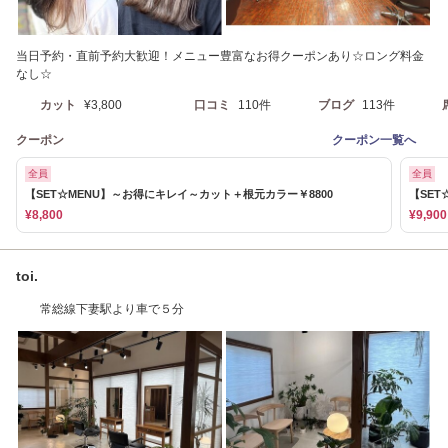
当日予約・直前予約大歓迎！メニュー豊富なお得クーポンあり☆ロング料金
なし☆
カット
¥3,800
口コミ
110件
ブログ
113件
クーポン
クーポン一覧へ
全員
全員
【SET☆MENU】～お得にキレイ～カット＋根元カラー￥8800
【SE
¥8,800
¥9,900
toi.
常総線下妻駅より車で５分