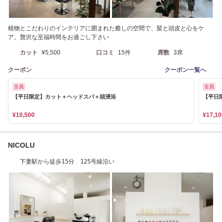
植物とこだわりのインテリアに囲まれた癒しの空間で、髪と頭皮と心をケ
ア。贅沢な至福時間をお過ごし下さい
カット
¥5,500
口コミ
15件
席数
3席
クーポン
クーポン一覧へ
全員
全員
【平日限定】カット＋ヘッドスパ＋頭浸浴
【平日
¥10,500
¥17,10
NICOLU
下妻駅から徒歩15分 125号線沿い