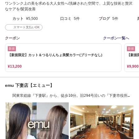
ワンランク上の美を求める大人女性へ/洗練された空間で、上質な技術と贅沢
なケアを/髪質改善
カット
¥5,500
口コミ
5件
ブログ
5件
スマート支払いOK
クーポン
クーポン一覧へ
新規
新規
【新規限定】カット＆つるりんちょ美髪カラー(ブリーチなし)
【新規
¥13,200
¥9,900
emu 下妻店【エミュー】
関東常総線『下妻駅』から、徒歩10分。旧294号沿いの『下妻市役所
前』です。