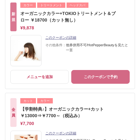
カラー
トリートメント
ヘッドスパ
オーガニックカラー+TOKIOトリートメント＆ブ
新
規
ロー ￥18700（カット無し）
¥9,878
このクーポンの詳細
その他条件：
他券併用不可/HotPepperBeautyを見たと
一言
メニューを追加
このクーポンで予約
カット
カラー
【学割特典♪】オーガニックカラー+カット
全
員
￥13000⇒￥7700～（税込み）
¥7,700
このクーポンの詳細