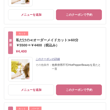
メニューを追加
このクーポンで予約
カット
私だけの≪オーダーメイドカット≫60分
新
規
￥5500⇒￥4400（税込み）
¥4,400
このクーポンの詳細
その他条件：
他券併用不可/HotPepperBeautyを見たと
一言
メニューを追加
このクーポンで予約
カット
パーマ