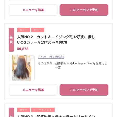
メニューを追加
このクーポンで予約
カット
カラー
人気NO.2 カット＆エイジング毛や頭皮に優し
新
規
いOGカラー￥13750⇒￥9878
¥9,878
このクーポンの詳細
その他条件：
他券併用不可/HotPepperBeautyを見たと
一言
メニューを追加
このクーポンで予約
カラー
トリートメント
人気NO.3 髪質改善メテオカラートリートメン