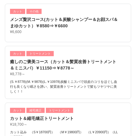
カット
その他
メンズ贅沢コース(カット＆炭酸シャンプー＆お顔スパ＆
まゆカット）￥8580⇒￥6600
¥6,600
カット
トリートメント
癒しのご褒美コース（カット＆髪質改善トリートメント
＆ミニスパ）￥11150⇒￥8778～
¥8,778～
(S.￥8778)(M.￥9878)(L.￥10978)炭酸ミニスパで頭皮のコリをほぐし血
行も良くなり眠さを誘い、髪質改善トリートメントで髪もツヤツヤに美
しく！！
カット
縮毛矯正
トリートメント
カット＆縮毛矯正トリートメント
¥18,700～
カット込み （S￥18700円） （M￥19800円） （L￥20900円）（LL