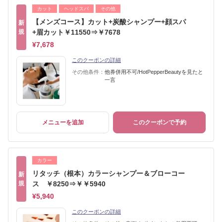
カット
ヘッドスパ
その他
【メンズコース】カット+炭酸シャンプー+顔スパ
新
規
+眉カット￥11550⇒￥7678
¥7,678
このクーポンの詳細
その他条件：
他券併用不可/HotPepperBeautyを見たと
一言
メニューを追加
このクーポンで予約
カラー
リタッチ（根本）カラーシャンプー＆ブローコー
新
規
ス ￥8250⇒￥￥5940
¥5,940
このクーポンの詳細