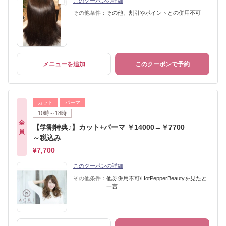
このクーポンの詳細
その他条件：
その他、割引やポイントとの併用不可
メニューを追加
このクーポンで予約
カット
パーマ
10時～18時
全
【学割特典♪】カット+パーマ ￥14000→￥7700
員
～税込み
¥7,700
このクーポンの詳細
その他条件：
他券併用不可/HotPepperBeautyを見たと
一言