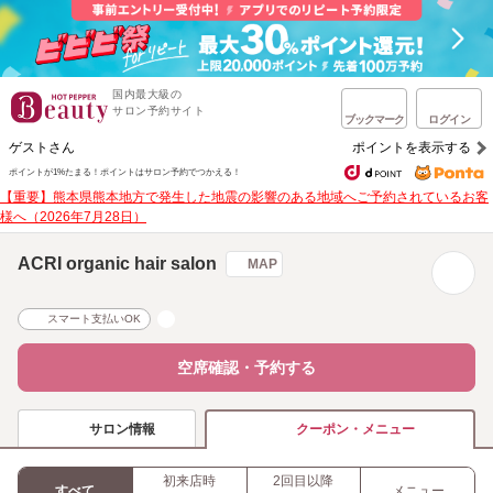
国内最大級の
サロン予約サイト
ブックマーク
ログイン
ゲストさん
ポイントを表示する
ポイントが1%たまる！
ポイントはサロン予約でつかえる！
【重要】熊本県熊本地方で発生した地震の影響のある地域へご予約されているお客
様へ（2026年7月28日）
ACRI organic hair salon
MAP
スマート支払いOK
空席確認・予約する
サロン情報
クーポン・メニュー
初来店時
2回目以降
すべて
メニュー