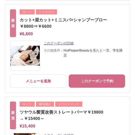
カット
ヘッドスパ
カット+眉カット+ミニスパ+シャンプーブロー
新
規
￥8800⇒￥6600
¥6,600
このクーポンの詳細
その他条件：
HotPepperBeautyを見たと一言、学生限
定
メニューを追加
このクーポンで予約
カット
縮毛矯正
トリートメント
ツヤウル髪質改善ストレートパーマ￥19800
新
規
→￥15400～
¥15,400