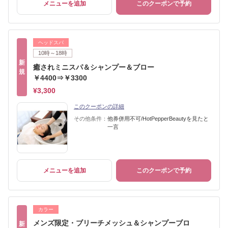
メニューを追加
このクーポンで予約
ヘッドスパ
10時～18時
新
癒されミニスパ＆シャンプー＆ブロー
規
￥4400⇒￥3300
¥3,300
このクーポンの詳細
その他条件：
他券併用不可/HotPepperBeautyを見たと
一言
メニューを追加
このクーポンで予約
カラー
メンズ限定・ブリーチメッシュ＆シャンプーブロ
新