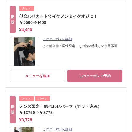
カット
似合わせカットでイケメン＆イケオジに！
新
規
￥5500⇒4400
¥4,400
このクーポンの詳細
その他条件：
男性限定、その他の特典との併用不可
メニューを追加
このクーポンで予約
カット
パーマ
メンズ限定！似合わせパーマ（カット込み）
新
規
￥13750⇒￥8778
¥8,778
このクーポンの詳細