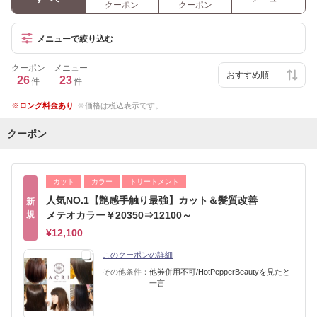
クーポン
クーポン
メニューで絞り込む
クーポン
メニュー
26
23
件
件
ロング料金あり
価格は税込表示です。
クーポン
カット
カラー
トリートメント
人気NO.1【艶感手触り最強】カット＆髪質改善
新
規
メテオカラー￥20350⇒12100～
¥12,100
このクーポンの詳細
その他条件：
他券併用不可/HotPepperBeautyを見たと
一言