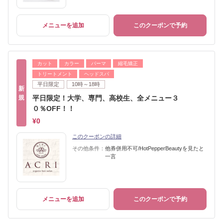
メニューを追加
このクーポンで予約
カット
カラー
パーマ
縮毛矯正
トリートメント
ヘッドスパ
平日限定
10時～18時
新
規
平日限定！大学、専門、高校生、全メニュー３
０％OFF！！
¥0
このクーポンの詳細
その他条件：
他券併用不可/HotPepperBeautyを見たと
一言
メニューを追加
このクーポンで予約