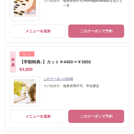
その他条件：
他券併用不可/HotPepperBeautyを見たと
一言
メニューを追加
このクーポンで予約
カット
全
【学割特典♪】カット￥4400⇒￥3850
員
¥3,850
このクーポンの詳細
その他条件：
他券併用不可、学生限定
メニューを追加
このクーポンで予約