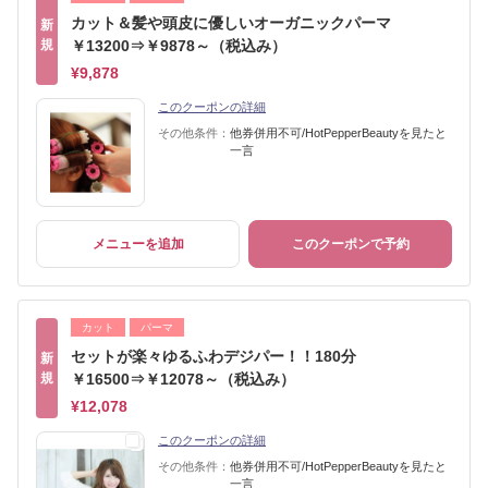
カット＆髪や頭皮に優しいオーガニックパーマ
新
規
￥13200⇒￥9878～（税込み）
¥9,878
このクーポンの詳細
その他条件：
他券併用不可/HotPepperBeautyを見たと
一言
メニューを追加
このクーポンで予約
カット
パーマ
セットが楽々ゆるふわデジパー！！180分
新
規
￥16500⇒￥12078～（税込み）
¥12,078
このクーポンの詳細
その他条件：
他券併用不可/HotPepperBeautyを見たと
一言