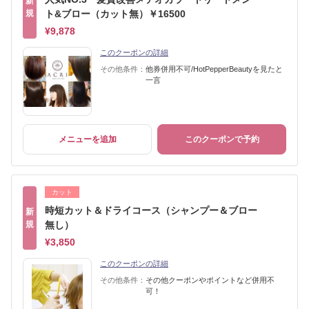
新
規
ト&ブロー（カット無）￥16500
¥9,878
このクーポンの詳細
その他条件：
他券併用不可/HotPepperBeautyを見たと
一言
メニューを追加
このクーポンで予約
カット
時短カット＆ドライコース（シャンプー＆ブロー
新
規
無し）
¥3,850
このクーポンの詳細
その他条件：
その他クーポンやポイントなど併用不
可！