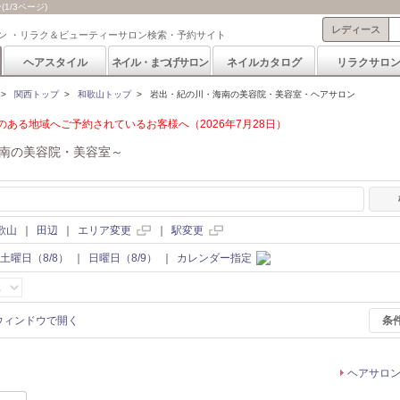
/3ページ)
レディース
ン ・リラク＆ビューティーサロン検索・予約サイト
ヘアスタイル
ネイル・まつげサロン
ネイルカタログ
リラクサロ
>
関西トップ
>
和歌山トップ
>
岩出・紀の川・海南の美容院・美容室・ヘアサロン
ある地域へご予約されているお客様へ（2026年7月28日）
南の美容院・美容室～
歌山
｜
田辺
｜
エリア変更
｜
駅変更
土曜日（8/8）
｜
日曜日（8/9）
｜
カレンダー指定
条
ヘアサロ