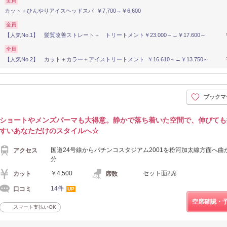
全員
カット＋ひんやりアイスヘッドスパ ￥7,700→￥6,600
全員
【人気No.1】 髪質改善ストレート＋ トリートメント￥23.000～→￥17.600～
全員
【人気No.2】 カット＋カラー＋アイストリートメント ￥16.610～→￥13.750～
ブックマ
ショートやメンズパーマも大得意。静かで落ち着いた空間で、伸びても
すいあなただけのスタイルへ☆
国道24号線からパチンコスタジアム2001を粉河加太線方面へ曲
アクセス
分
￥4,500
セット面2席
カット
席数
14件
口コミ
UP
空席確認・
スマート支払いOK