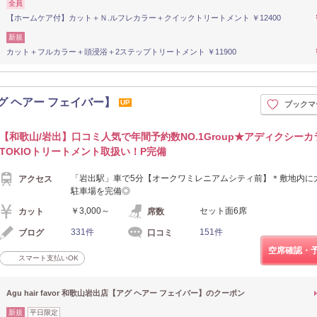
全員
【ホームケア付】カット＋Ｎ.ルフレカラー＋クイックトリートメント ￥12400
新規
カット＋フルカラー＋頭浸浴＋2ステップトリートメント ￥11900
【アグ ヘアー フェイバー】
UP
ブックマ
【和歌山/岩出】口コミ人気で年間予約数NO.1Group★アディクシーカ
TOKIOトリートメント取扱い！P完備
「岩出駅」車で5分【オークワミレニアムシティ前】＊敷地内に
アクセス
駐車場を完備◎
￥3,000～
セット面6席
カット
席数
331件
151件
ブログ
口コミ
空席確認・
スマート支払いOK
Agu hair favor 和歌山岩出店【アグ ヘアー フェイバー】のクーポン
新規
平日限定