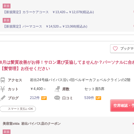
新規
【新規限定】カラーケアコース ￥13,420→￥12,078(税込み)
新規
【新規限定】パーマコース ￥14,520→￥13,068(税込み)
ブックマ
8月は髪質改善がお得！サロン選び妥協してませんか？パーソナルに合
【髪管理】お任せください
岩出24号線バイパス沿い/旧ベルギーカフェベルクラインの2階
アクセス
￥4,400～
セット面5席
カット
席数
212件
539件
ブログ
口コミ
UP
UP
空席確認・
スマート支払いOK
美容室olda 岩出バイパス店のクーポン
新規