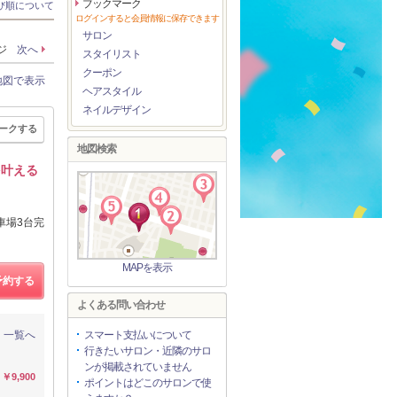
ブックマーク
び順について
ログインすると会員情報に保存できます
サロン
ージ
次へ
スタイリスト
クーポン
地図で表示
ヘアスタイル
ネイルデザイン
ークする
地図検索
を叶える
車場3台完
MAPを表示
予約する
よくある問い合わせ
一覧へ
スマート支払いについて
行きたいサロン・近隣のサロ
ンが掲載されていません
￥9,900
ポイントはどこのサロンで使