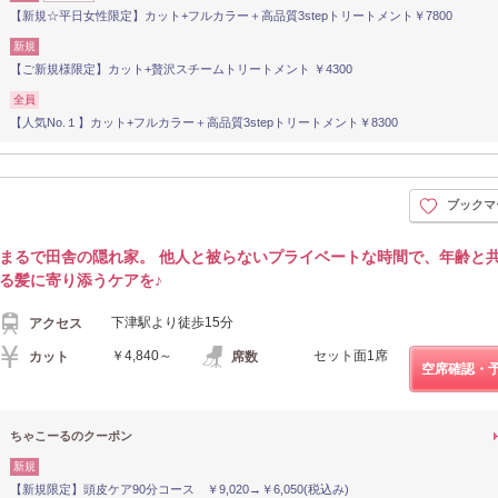
【新規☆平日女性限定】カット+フルカラー＋高品質3stepトリートメント￥7800
新規
【ご新規様限定】カット+贅沢スチームトリートメント ￥4300
全員
【人気No.１】カット+フルカラー＋高品質3stepトリートメント￥8300
ブックマ
まるで田舎の隠れ家。 他人と被らないプライベートな時間で、年齢と
る髪に寄り添うケアを♪
下津駅より徒歩15分
アクセス
￥4,840～
セット面1席
カット
席数
空席確認・
ちゃこーるのクーポン
新規
【新規限定】頭皮ケア90分コース ￥9,020→￥6,050(税込み)