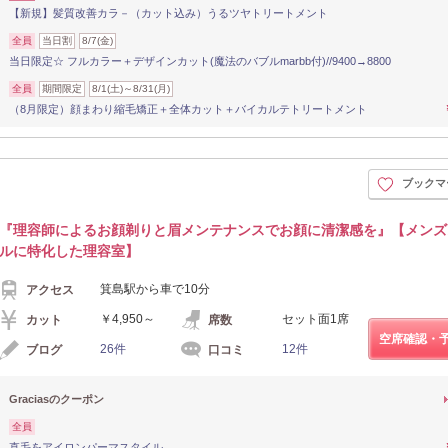
【新規】髪質改善カラ－（カット込み）うるツヤトリートメント
全員
当日割
8/7(金)
当日限定☆ フルカラー＋デザインカット(魔法のバブルmarbb付)//9400→8800
全員
期間限定
8/1(土)～8/31(月)
（8月限定）顔まわり縮毛矯正＋全体カット＋バイカルテトリートメント
ブックマ
『理容師によるお顔剃りと眉メンテナンスでお顔に清潔感を』【メンズ
ルに特化した理容室】
箕島駅から車で10分
アクセス
￥4,950～
セット面1席
カット
席数
空席確認・
26件
12件
ブログ
口コミ
Graciasのクーポン
全員
直毛をアイロンパーマスタイル