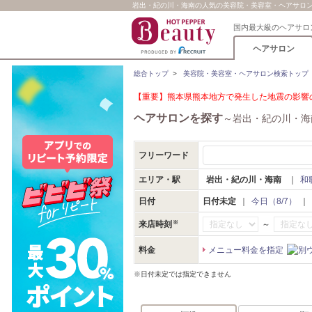
岩出・紀の川・海南の人気の美容院・美容室・ヘアサロン(1
国内最大級のヘアサロ
ヘアサロン
総合トップ
>
美容院・美容室・ヘアサロン検索トップ
【重要】熊本県熊本地方で発生した地震の影響の
ヘアサロンを探す
～岩出・紀の川・海
フリーワード
エリア・駅
岩出・紀の川・海南
｜
和
日付
日付未定
｜
今日（8/7）
｜
～
来店時刻
料金
メニュー料金を指定
※日付未定では指定できません