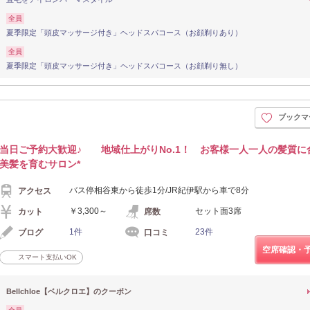
全員
夏季限定「頭皮マッサージ付き」ヘッドスパコース（お顔剃りあり）
全員
夏季限定「頭皮マッサージ付き」ヘッドスパコース（お顔剃り無し）
ブックマ
当日ご予約大歓迎♪ 地域仕上がりNo.1！ お客様一人一人の髪質に
美髪を育むサロン*
バス停相谷東から徒歩1分/JR紀伊駅から車で8分
アクセス
￥3,300～
セット面3席
カット
席数
1件
23件
ブログ
口コミ
空席確認・
スマート支払いOK
Bellchloe【ベルクロエ】のクーポン