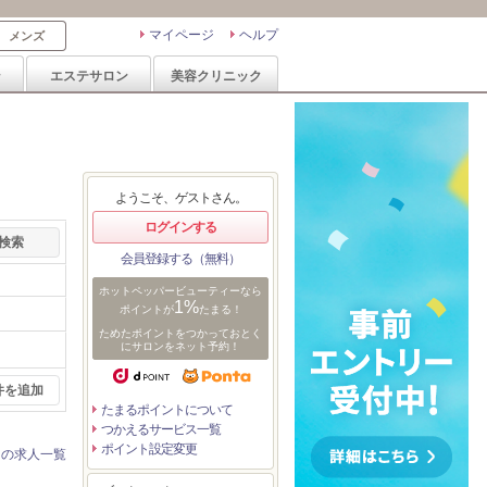
マイページ
ヘルプ
メンズ
ン
エステサロン
美容クリニック
ようこそ、ゲストさん。
ログインする
会員登録する（無料）
ホットペッパービューティーなら
1%
ポイントが
たまる！
ためたポイントをつかっておとく
にサロンをネット予約！
件を追加
たまるポイントについて
つかえるサービス一覧
ポイント設定変更
ンの求人一覧