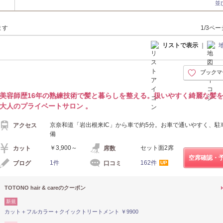
並
ます
1/3ペ
リストで表示
｜
ブックマ
美容師歴16年の熟練技術で髪と暮らしを整える。扱いやすく綺麗な髪
大人のプライベートサロン 。
京奈和道「岩出根来IC」から車で約5分。お車で通いやすく、駐
アクセス
備
￥3,900～
セット面2席
カット
席数
空席確認・
1件
162件
ブログ
口コミ
UP
TOTONO hair & careのクーポン
新規
カット＋フルカラー＋クイックトリートメント ￥9900