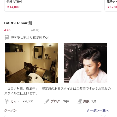
色持ちTR付
親子ク
￥14,000
￥12,5
BARBER hair 凱
4.96
（46件）
JR和歌山駅より徒歩約15分
「コロナ対策、徹底中」 安定感のあるスタイルはご希望ですか？お望みの
スタイルに仕上げます。
カット
￥4,000
ブログ
76件
席数
2席
クーポン
クーポン一覧へ