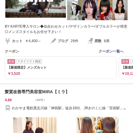
BY KARTE導入サロン◆似合わせカット/デザインカラー/ダブルカラーが得意
◎メンズスタイルもお任せ下さい！
カット
￥4,400～
ブログ
29件
席数
8席
クーポン
クーポン一覧へ
新規
スタイリスト指定
新規
【新規限定】メンズカット
【新規
￥3,520
￥10,1
髪質改善専門美容室MIRA【ミラ】
4.86
（69件）
わかやま電鉄貴志川線「神前駅」徒歩10分、JRきのくに線「宮前駅」徒
歩10分/髪質改善