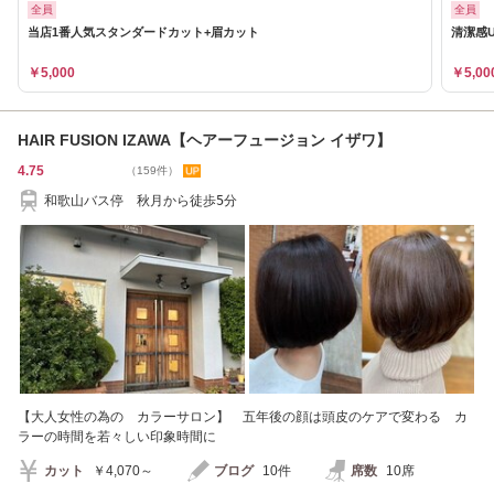
全員
全員
当店1番人気スタンダードカット+眉カット
清潔感
￥5,000
￥5,00
HAIR FUSION IZAWA【ヘアーフュージョン イザワ】
4.75
（159件）
和歌山バス停 秋月から徒歩5分
【大人女性の為の カラーサロン】 五年後の顔は頭皮のケアで変わる カ
ラーの時間を若々しい印象時間に
カット
￥4,070～
ブログ
10件
席数
10席