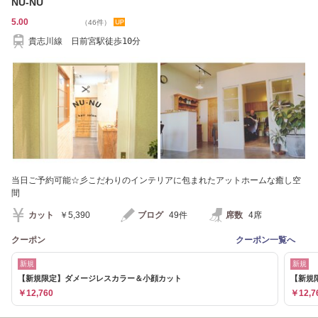
NU-NU
5.00
（46件）
貴志川線 日前宮駅徒歩10分
当日ご予約可能☆彡こだわりのインテリアに包まれたアットホームな癒し空
間
カット
￥5,390
ブログ
49件
席数
4席
クーポン
クーポン一覧へ
新規
新規
【新規限定】ダメージレスカラー＆小顔カット
【新規
￥12,760
￥12,7