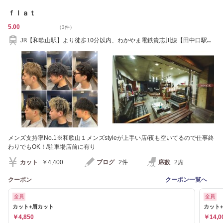
ｆｌａｔ
5.00
（3件）
JR【和歌山駅】より徒歩10分以内、わかやま電鉄貴志川線【田中口駅】
より徒歩10分以内
メンズ支持率No.1※和歌山１メンズstyleが上手い店/夜も空いてるので仕事終
わりでもOK！/駐車場店前に有り
カット
￥4,400
ブログ
2件
席数
2席
クーポン
クーポン一覧へ
全員
全員
カット+眉カット
カット
￥4,850
￥14,0