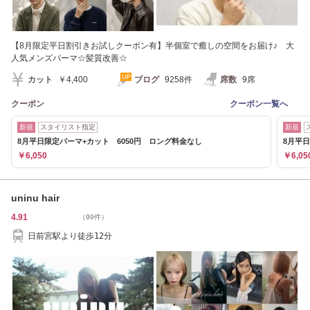
【8月限定平日割引きお試しクーポン有】半個室で癒しの空間をお届け♪ 大
人気メンズパーマ☆髪質改善☆
カット
￥4,400
ブログ
9258件
席数
9席
クーポン
クーポン一覧へ
新規
スタイリスト指定
新規
8月平日限定パーマ+カット 6050円 ロング料金なし
8月平
￥6,050
￥6,05
uninu hair
4.91
（99件）
日前宮駅より徒歩12分