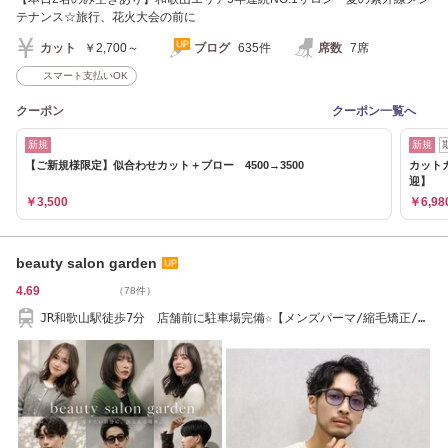
テナンス☆旅行、花火大会の前に
カット
￥2,700～
ブログ
635件
席数
7席
スマート支払いOK
クーポン
クーポン一覧へ
新規
新規
【ご新規様限定】似合わせカット＋ブロー 4500→3500
カットカ
迎】
￥3,500
￥6,98
beauty salon garden
4.69
（78件）
JR和歌山駅徒歩7分 店舗前に駐車場完備☆【メンズパーマ/縮毛矯正/髪
質改善】