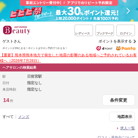
レディース
ブックマーク
ログイン
ゲストさん
ポイントを表示する
ポイントが1%たまる！
ポイントはサロン予約でつかえる！
【重要】熊本県熊本地方で発生した地震の影響のある地域へご予約されているお客
様へ（2026年7月28日）
ヘアサロンの検索結果
日前宮駅
駅
指定なし
日付
指定なし
来店時刻
14
条件変更
件
すべて
メンズ
地図表示
求人一覧
口コミ・平均点について