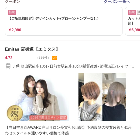
クーポン
クーポン一覧へ
新規
新規
【ご新規様限定】デザインカット+ブロー(シャンプーなし）
カットカ
迎】
￥2,980
￥6,98
Emitas.宮街道【エミタス】
4.72
（656件）
JR和歌山駅徒歩10分/日前宮駅徒歩10分/髪質改善/縮毛矯正/レイヤー
カット/ブリーチ
【当日空き◎AWARD注目サロン受賞和歌山駅】予約殺到の髪質改善と似合
わせスタイルを通いやすい価格で体感