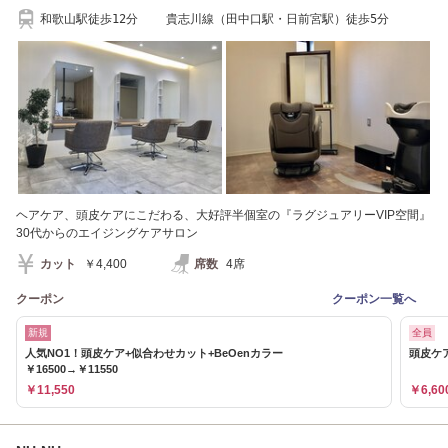
和歌山駅徒歩12分 貴志川線（田中口駅・日前宮駅）徒歩5分
ヘアケア、頭皮ケアにこだわる、大好評半個室の『ラグジュアリーVIP空間』
30代からのエイジングケアサロン
カット
￥4,400
席数
4席
クーポン
クーポン一覧へ
新規
全員
人気NO1！頭皮ケア+似合わせカット+BeOenカラー
頭皮ケア
￥16500→￥11550
￥11,550
￥6,60