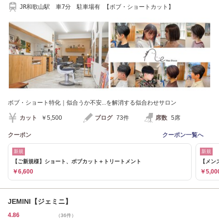
JR和歌山駅 車7分 駐車場有 【ボブ・ショートカット】
ボブ・ショート特化｜似合うか不安...を解消する似合わせサロン
カット
￥5,500
ブログ
73件
席数
5席
クーポン
クーポン一覧へ
新規
新規
【ご新規様】ショート、ボブカット＋トリートメント
【メン
￥6,600
￥5,00
JEMINI【ジェミニ】
4.86
（36件）