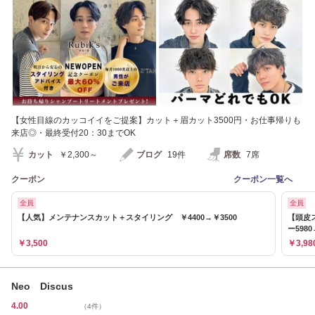
【女性目線のカッコイイをご提案】カット＋眉カット3500円・お仕事帰りも
来店◎・最終受付20：30までOK
カット
￥2,300～
ブログ
19件
席数
7席
クーポン
クーポン一覧へ
全員
全員
【人気】メンテナンスカット＋スタイリング ￥4400→￥3500
【頭皮
ー5980
￥3,500
￥3,98
Neo Discus
4.00
（4件）