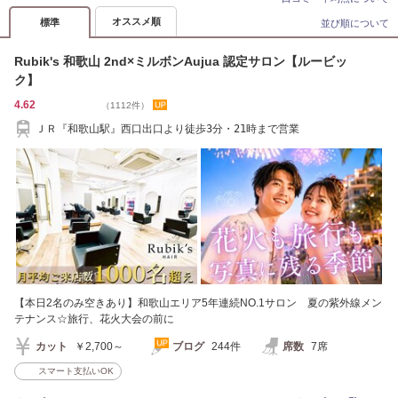
オススメ順
標準
並び順について
Rubik's 和歌山 2nd×ミルボンAujua 認定サロン【ルービッ
ク】
4.62
（1112件）
ＪＲ『和歌山駅』西口出口より徒歩3分・21時まで営業
【本日2名のみ空きあり】和歌山エリア5年連続NO.1サロン 夏の紫外線メン
テナンス☆旅行、花火大会の前に
カット
￥2,700～
ブログ
244件
席数
7席
スマート支払いOK