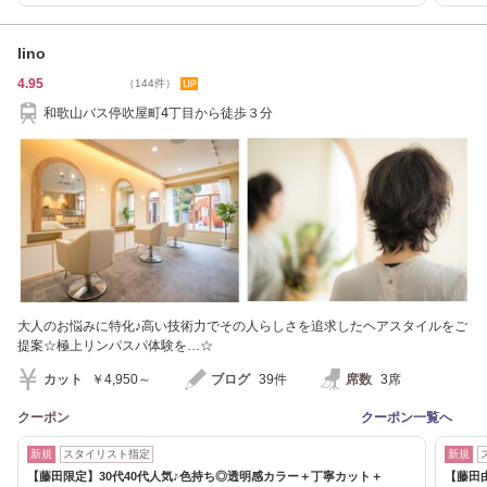
lino
4.95
（144件）
和歌山バス停吹屋町4丁目から徒歩３分
大人のお悩みに特化♪高い技術力でその人らしさを追求したヘアスタイルをご
提案☆極上リンパスパ体験を…☆
カット
￥4,950～
ブログ
39件
席数
3席
クーポン
クーポン一覧へ
新規
スタイリスト指定
新規
【藤田限定】30代40代人気♪色持ち◎透明感カラー＋丁寧カット＋
【藤田