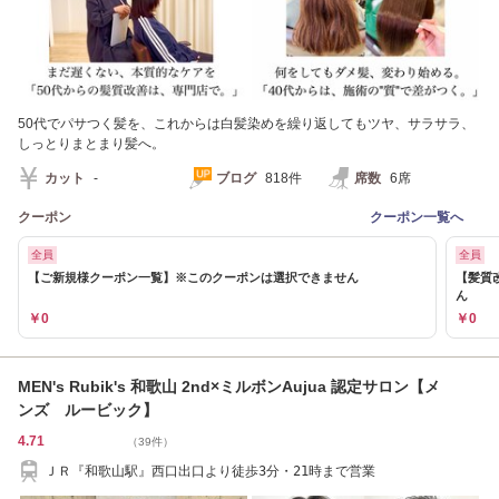
50代でパサつく髪を、これからは白髪染めを繰り返してもツヤ、サラサラ、
しっとりまとまり髪へ。
カット
-
ブログ
818件
席数
6席
クーポン
クーポン一覧へ
全員
全員
【ご新規様クーポン一覧】※このクーポンは選択できません
【髪質
ん
￥0
￥0
MEN's Rubik's 和歌山 2nd×ミルボンAujua 認定サロン【メ
ンズ ルービック】
4.71
（39件）
ＪＲ『和歌山駅』西口出口より徒歩3分・21時まで営業