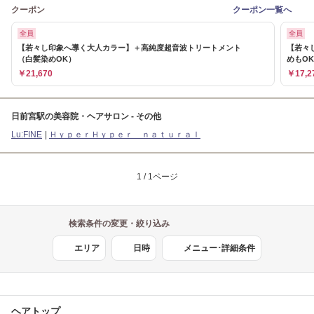
クーポン
クーポン一覧へ
全員
全員
【若々し印象へ導く大人カラー】＋高純度超音波トリートメント
【若々
（白髪染めOK）
めもO
￥21,670
￥17,2
日前宮駅の美容院・ヘアサロン - その他
Lu:FINE
ＨｙｐｅｒＨｙｐｅｒ ｎａｔｕｒａｌ
1 / 1ページ
検索条件の変更・絞り込み
エリア
日時
メニュー･詳細条件
ヘアトップ