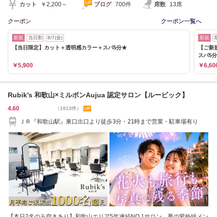
カット
￥2,200～
ブログ
700件
席数
13席
クーポン
クーポン一覧へ
新規
当日割
8/7(金)
新規
【当日限定】カット＋透明感カラー＋スパ5分★
【ご新
スパ5
￥5,900
￥6,60
Rubik's 和歌山×ミルボンAujua 認定サロン【ルービック】
4.60
（1613件）
ＪＲ『和歌山駅』東口出口より徒歩3分・21時まで営業・駐車場有り
【本日2名のみ空きあり】和歌山エリア5年連続NO.1サロン 夏の紫外線メン