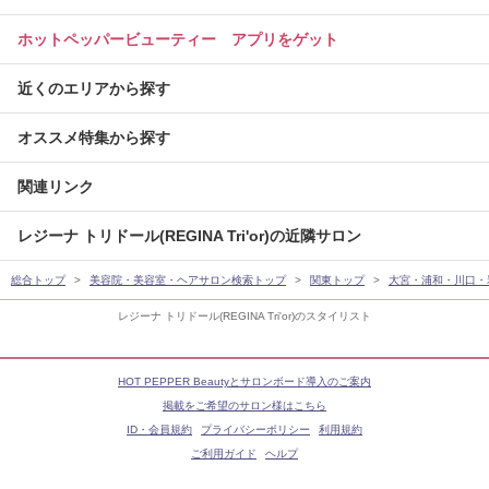
ホットペッパービューティー アプリをゲット
近くのエリアから探す
オススメ特集から探す
関連リンク
レジーナ トリドール(REGINA Tri'or)の近隣サロン
総合トップ
美容院・美容室・ヘアサロン検索トップ
関東トップ
大宮・浦和・川口・
レジーナ トリドール(REGINA Tri'or)のスタイリスト
HOT PEPPER Beautyとサロンボード導入のご案内
掲載をご希望のサロン様はこちら
ID・会員規約
プライバシーポリシー
利用規約
ご利用ガイド
ヘルプ