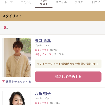
スタイ
トップ
こだわり
スタイル
ブログ
口コミ
リスト
スタイリスト
6
人
野口 勇真
ノグチ ユウマ
スタイリスト
（歴7年）
得意なイメージ
ナチュラル
☆レイヤー/ショート/透明感カラー/顔周り得意です！
指名して予約する
休日をチェックする
八角 郁子
ハッカク イクコ
スタイリスト
（歴18年）