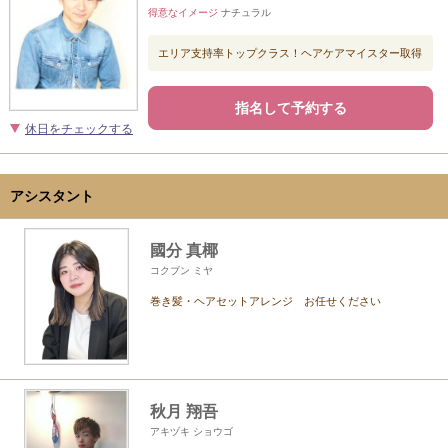
得意なイメージ
ナチュラル
エリア支持率トップクラス！ヘアケアマイスター取得
指名して予約する
休日をチェックする
アシスタント
國分 真椰
コクブン ミヤ
巻き髪・ヘアセットアレンジ お任せください
秋月 翔吾
アキヅキ ショウゴ