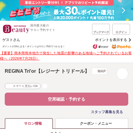
国内最大級の
サロン予約サイト
ブックマーク
ログイン
ゲストさん
ポイントを表示する
ポイントが1%たまる！
ポイントはサロン予約でつかえる！
【重要】熊本県熊本地方で発生した地震の影響のある地域へご予約されているお客
様へ（2026年7月28日）
REGINA Tri'or【レジーナ トリドール】
MAP
スマート支払いOK
空席確認・予約する
スタッフ募集を見る
クーポン・メニュー
サロン情報