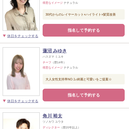
得意なイメージ
ナチュラル
30代からのレイヤーカット×ハイライト×髪質改善
指名して予約する
休日をチェックする
蓮沼 みゆき
ハスヌマ ミユキ
チーフ
（歴14年）
得意なイメージ
ナチュラル
大人女性支持率NO.1♪綺麗と可愛いをご提案☆
指名して予約する
休日をチェックする
角川 裕太
ツノカワ ユウタ
ディレクター
（歴20年以上）