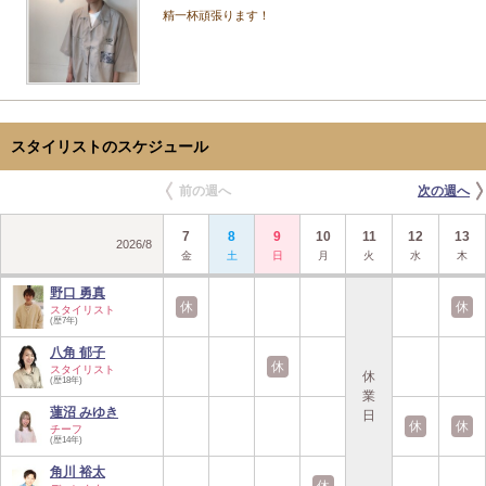
精一杯頑張ります！
スタイリストのスケジュール
前の週へ
次の週へ
7
8
9
10
11
12
13
2026
/
8
金
土
日
月
火
水
木
野口 勇真
休
休
スタイリスト
(歴7年)
八角 郁子
休
スタイリスト
休
(歴18年)
業
蓮沼 みゆき
日
休
休
チーフ
(歴14年)
角川 裕太
休