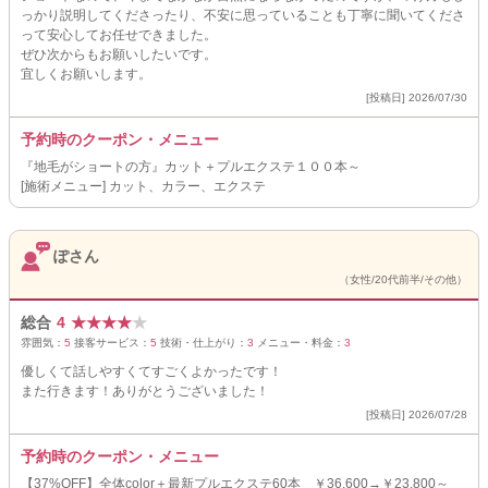
っかり説明してくださったり、不安に思っていることも丁寧に聞いてくださ
って安心してお任せできました。
ぜひ次からもお願いしたいです。
宜しくお願いします。
[投稿日] 2026/07/30
予約時のクーポン・メニュー
『地毛がショートの方』カット＋プルエクステ１００本～
[施術メニュー] カット、カラー、エクステ
ぽさん
（女性/20代前半/その他）
総合
4
★
★
★
★
★
雰囲気：
5
接客サービス：
5
技術・仕上がり：
3
メニュー・料金：
3
優しくて話しやすくてすごくよかったです！
また行きます！ありがとうございました！
[投稿日] 2026/07/28
予約時のクーポン・メニュー
【37%OFF】全体color＋最新プルエクステ60本 ￥36,600→￥23,800～