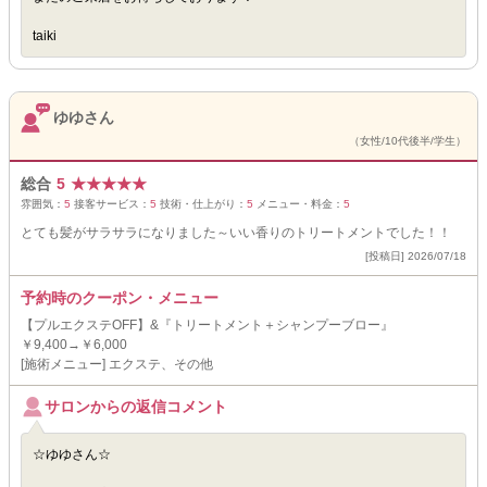
taiki
ゆゆさん
（女性/10代後半/学生）
総合
5
★
★
★
★
★
雰囲気：
5
接客サービス：
5
技術・仕上がり：
5
メニュー・料金：
5
とても髪がサラサラになりました～いい香りのトリートメントでした！！
[投稿日] 2026/07/18
予約時のクーポン・メニュー
【プルエクステOFF】&『トリートメント＋シャンプーブロー』
￥9,400→￥6,000
[施術メニュー] エクステ、その他
サロンからの返信コメント
☆ゆゆさん☆