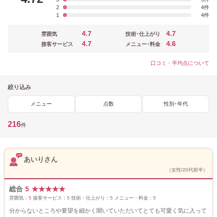
2
4
1
4
4.7
4.7
雰囲気
技術･仕上がり
4.7
4.6
接客サービス
メニュー･料金
口コミ・平均点について
絞り込み
メニュー
点数
性別･年代
216
件
あいりさん
（女性/20代前半）
総合
5
★
★
★
★
★
雰囲気：
5
接客サービス：
5
技術・仕上がり：
5
メニュー・料金：
5
分からないところや要望を細かく聞いていただいてとても可愛く気に入って