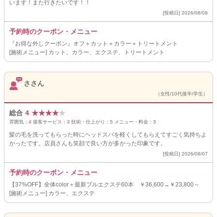
います！また行きたいです！！
[投稿日] 2026/08/08
予約時のクーポン・メニュー
『お得な外しクーポン』オフ＋カット＋カラー＋トリートメント
[施術メニュー] カット、カラー、エクステ、トリートメント
ささん
（女性/10代後半/学生）
総合
4
★
★
★
★
★
雰囲気：
4
接客サービス：
3
技術・仕上がり：
5
メニュー・料金：
3
髪の毛を洗ってもらった時にヘッドスパを軽くしてもらえてすごく気持ちよ
かったです。店員さんも笑顔で良い方が多かった印象です。
[投稿日] 2026/08/07
予約時のクーポン・メニュー
【37%OFF】全体color＋最新プルエクステ60本 ￥36,600→￥23,800～
[施術メニュー] カラー、エクステ