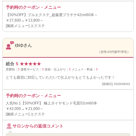
予約時のクーポン・メニュー
【50%OFF】プルエクステ_超厳選プラチナ42cm60本～
￥27,600→￥13,800～
[施術メニュー] エクステ
ゆゆさん
（女性/10代後半/学生）
総合
5
★
★
★
★
★
雰囲気：
5
接客サービス：
5
技術・仕上がり：
5
メニュー・料金：
5
とても親切に対応していただいて仕上がりもとてもよかったです！
[投稿日] 2026/08/02
予約時のクーポン・メニュー
人気No.1【50%OFF】 極上ダイヤモンド毛質52cm60本
￥42,000→￥21,000～
[施術メニュー] エクステ
サロンからの返信コメント