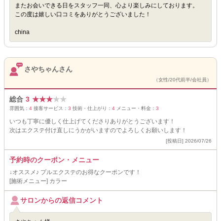
またお会いできる日をスタッフ一同、心より楽しみにしております。
この度は嬉しい口コミをありがとうございました！
china
さやちゃんさん
（女性/20代前半/会社員）
総合
3
★
★
★
★
★
雰囲気：
4
接客サービス：
3
技術・仕上がり：
4
メニュー・料金：
3
いつも丁寧に優しく仕上げてくださりありがとうございます！
次はエクステ付け直しにうかがいますのでよろしくお願いします！
[投稿日] 2026/07/26
予約時のクーポン・メニュー
↓オススメ♪ プルエクステのお得なクーポンです！
[施術メニュー] カラー
サロンからの返信コメント