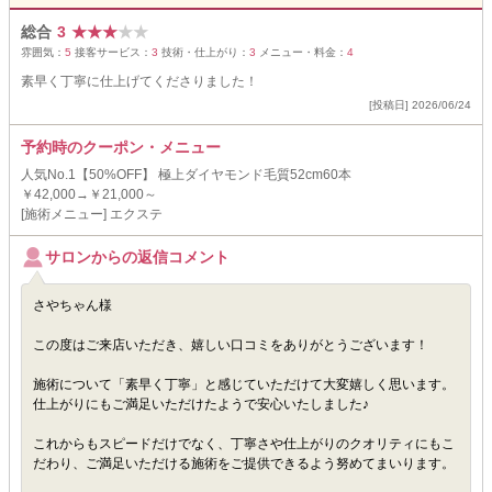
総合
3
★
★
★
★
★
雰囲気：
5
接客サービス：
3
技術・仕上がり：
3
メニュー・料金：
4
素早く丁寧に仕上げてくださりました！
[投稿日] 2026/06/24
予約時のクーポン・メニュー
人気No.1【50%OFF】 極上ダイヤモンド毛質52cm60本
￥42,000→￥21,000～
[施術メニュー] エクステ
サロンからの返信コメント
さやちゃん様
この度はご来店いただき、嬉しい口コミをありがとうございます！
施術について「素早く丁寧」と感じていただけて大変嬉しく思います。
仕上がりにもご満足いただけたようで安心いたしました♪
これからもスピードだけでなく、丁寧さや仕上がりのクオリティにもこ
だわり、ご満足いただける施術をご提供できるよう努めてまいります。