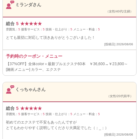
ミランダさん
（女性/40代/主婦）
総合
5
★
★
★
★
★
雰囲気：
5
接客サービス：
5
技術・仕上がり：
5
メニュー・料金：
5
とても親切に対応して頂きありがとうございました！
[投稿日] 2026/08/06
予約時のクーポン・メニュー
【37%OFF】全体color＋最新プルエクステ60本 ￥36,600→￥23,800～
[施術メニュー] カラー、エクステ
くっちゃんさん
（女性/20代前半）
総合
5
★
★
★
★
★
雰囲気：
5
接客サービス：
5
技術・仕上がり：
5
メニュー・料金：
5
初めてのエクステで不安もあったんですが
とてもわかりやすく説明してくださり大満足でした（；_；）
[投稿日] 2026/08/06