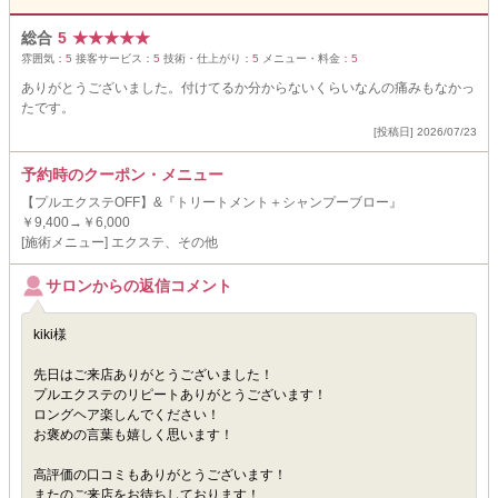
総合
5
★
★
★
★
★
雰囲気：
5
接客サービス：
5
技術・仕上がり：
5
メニュー・料金：
5
ありがとうございました。付けてるか分からないくらいなんの痛みもなかっ
たです。
[投稿日] 2026/07/23
予約時のクーポン・メニュー
【プルエクステOFF】&『トリートメント＋シャンプーブロー』
￥9,400→￥6,000
[施術メニュー] エクステ、その他
サロンからの返信コメント
kiki様
先日はご来店ありがとうございました！
プルエクステのリピートありがとうございます！
ロングヘア楽しんでください！
お褒めの言葉も嬉しく思います！
高評価の口コミもありがとうございます！
またのご来店をお待ちしております！