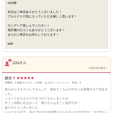
ゆゆ様
先日はご来店ありがとうございました！
プルエクステ気に入っていただき嬉しく思います！
ロングヘア楽しんでください！
高評価の口コミもありがとうございます！
またのご来店をお待ちしております！
taiki
はねさん
（女性/30代後半）
総合
5
★
★
★
★
★
雰囲気：
5
接客サービス：
5
技術・仕上がり：
5
メニュー・料金：
5
友人からオススメしてもらって、初めてこちらのサロンを利用させて頂きま
した。
ショートからエクステをつけてもらいましたが
すごく自然に仕上がって、周りからもすごく好評です！
ありがとうございました。
ショートなので、今までなかなか自然にならなかったのですが、つけ方もし