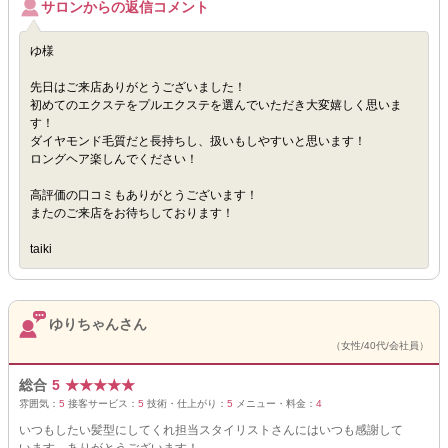
サロンからの返信コメント
ゆ様
先日はご来店ありがとうございました！
初めてのエクステをプルエクステを選んでいただき大変嬉しく思いま
す！
ダイヤモンド毛質だと長持ちし、扱いもしやすいと思います！
ロングヘア楽しんでください！
高評価の口コミもありがとうございます！
またのご来店をお待ちしております！
taiki
ゆりちゃんさん
（女性/40代/会社員）
総合
5
★
★
★
★
★
雰囲気：
5
接客サービス：
5
技術・仕上がり：
5
メニュー・料金：
4
いつもしたい髪型にしてくれ担当スタイリストさんにはいつも感謝して