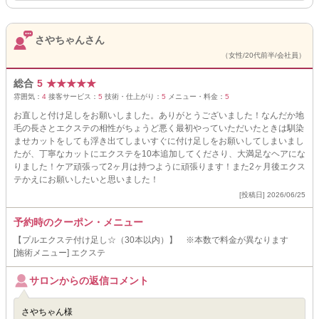
さやちゃんさん
（女性/20代前半/会社員）
総合
5
★
★
★
★
★
雰囲気：
4
接客サービス：
5
技術・仕上がり：
5
メニュー・料金：
5
お直しと付け足しをお願いしました。ありがとうございました！なんだか地
毛の長さとエクステの相性がちょうど悪く最初やっていただいたときは馴染
ませカットをしても浮き出てしまいすぐに付け足しをお願いしてしまいまし
たが、丁寧なカットにエクステを10本追加してくださり、大満足なヘアにな
りました！ケア頑張って2ヶ月は持つように頑張ります！また2ヶ月後エクス
テかえにお願いしたいと思いました！
[投稿日] 2026/06/25
予約時のクーポン・メニュー
【プルエクステ付け足し☆（30本以内）】 ※本数で料金が異なります
[施術メニュー] エクステ
サロンからの返信コメント
さやちゃん様