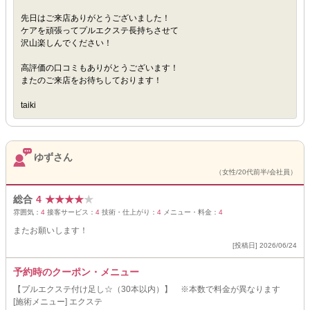
先日はご来店ありがとうございました！
ケアを頑張ってプルエクステ長持ちさせて
沢山楽しんでください！
高評価の口コミもありがとうございます！
またのご来店をお待ちしております！
taiki
ゆずさん
（女性/20代前半/会社員）
総合
4
★
★
★
★
★
雰囲気：
4
接客サービス：
4
技術・仕上がり：
4
メニュー・料金：
4
またお願いします！
[投稿日] 2026/06/24
予約時のクーポン・メニュー
【プルエクステ付け足し☆（30本以内）】 ※本数で料金が異なります
[施術メニュー] エクステ