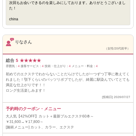
次回もお会いできるのを楽しみにしております。ありがとうございまし
た！
china
りなさん
（女性/20代前半）
総合
5
★
★
★
★
★
雰囲気：
4
接客サービス：
4
技術・仕上がり：
4
メニュー・料金：
4
初めてのエクステでわからないことだらけでしたが一つずつ丁寧に教えてく
れました！顎下くらいのパッツリボブでしたが、綺麗に馴染んでいてとても
満足な仕上がりです！！
ロング生活楽しみます！
[投稿日] 2026/07/27
予約時のクーポン・メニュー
大人気【42%OFF】カット＋最新プルエクステ60本～
￥31,600→￥17,800～
[施術メニュー] カット、カラー、エクステ