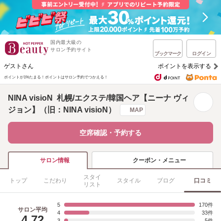
国内最大級の
サロン予約サイト
ブックマーク
ログイン
ゲストさん
ポイントを表示する
ポイントが1%たまる！
ポイントはサロン予約でつかえる！
NINA visioN 札幌/エクステ/韓国ヘア【ニーナ ヴィ
ジョン】（旧：NINA visioN）
MAP
空席確認・予約する
クーポン・メニュー
サロン情報
スタイ
トップ
こだわり
スタイル
ブログ
口コミ
リスト
5
170
サロン平均
4
33
4.72
3
5