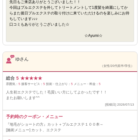
先日もご来店ありがとうございました！！
今回はプルエクステを外してトリートメントして1度髪を綺麗にしてか
らまた後日プルエクステの取り付けに来ていただけるのを楽しみにお待
ちしています♪♪♪
口コミもありがとうございました☆
☆Ayumi☆
ゆさん
（女性/20代前半/学生）
総合
5
★
★
★
★
★
雰囲気：
5
接客サービス：
5
技術・仕上がり：
5
メニュー・料金：
5
人生初エクステでした！毛質いい方にしてよかったです！！
またお願いします^^
[投稿日] 2026/07/13
予約時のクーポン・メニュー
『地毛がショートの方』カット＋プルエクステ１００本～
[施術メニュー] カット、エクステ