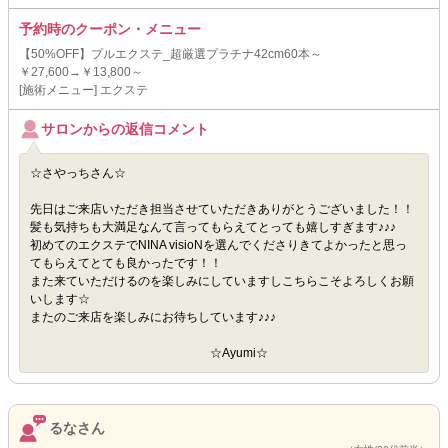
予約時のクーポン・メニュー
【50%OFF】プルエクステ_超厳選プラチナ42cm60本～
￥27,600→￥13,800～
[施術メニュー] エクステ
サロンからの返信コメント
☆さやっちさん☆
先日はご来店いただき担当させていただきありがとうございました！！
髪も気持ちも大満足なんて言ってもらえてとっても嬉しすぎます♪♪♪
初めてのエクステでNINA visioNを選んでくださりきてよかったと思っ
てもらえてとても良かったです！！
また来ていただけるのを楽しみにしていますしこちらこそよろしくお願
いします☆
またのご来店を楽しみにお待ちしています♪♪♪
☆Ayumi☆
るなさん