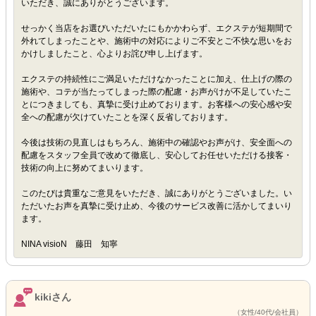
いただき、誠にありがとうございます。
せっかく当店をお選びいただいたにもかかわらず、エクステが短期間で
外れてしまったことや、施術中の対応によりご不安とご不快な思いをお
かけしましたこと、心よりお詫び申し上げます。
エクステの持続性にご満足いただけなかったことに加え、仕上げの際の
施術や、コテが当たってしまった際の配慮・お声がけが不足していたこ
とにつきましても、真摯に受け止めております。お客様への安心感や安
全への配慮が欠けていたことを深く反省しております。
今後は技術の見直しはもちろん、施術中の確認やお声がけ、安全面への
配慮をスタッフ全員で改めて徹底し、安心してお任せいただける接客・
技術の向上に努めてまいります。
このたびは貴重なご意見をいただき、誠にありがとうございました。い
ただいたお声を真摯に受け止め、今後のサービス改善に活かしてまいり
ます。
NINA visioN 藤田 知寧
kikiさん
（女性/40代/会社員）