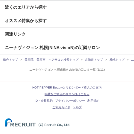
近くのエリアから探す
オススメ特集から探す
関連リンク
ニーナヴィジョン 札幌(NINA visioN)の近隣サロン
総合トップ
美容院・美容室・ヘアサロン検索トップ
北海道トップ
札幌トップ
ニ
ニーナヴィジョン 札幌(NINA visioN)の口コミ一覧 (1/11)
HOT PEPPER Beautyとサロンボード導入のご案内
掲載をご希望のサロン様はこちら
ID・会員規約
プライバシーポリシー
利用規約
ご利用ガイド
ヘルプ