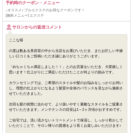
予約時のクーポン・メニュー
↓オススメ♪ プルエクステのお得なクーポンです！
[施術メニュー] エクステ
サロンからの返信コメント
ここな様
の度は数ある美容室の中から当店をお選びいただき、またお忙しい中嬉
しい口コミをご投稿いただき誠にありがとうございます。
「めちゃくちゃ満足しました！！」とのお言葉をいただき、大変嬉しく
思います！仕上がりにご満足いただけたことが何よりの励みです。
カウンセリングでは、ご希望のスタイルや髪のお悩みをしっかりお伺い
し、理想の仕上がりになるよう髪質や全体のバランスを見ながら施術さ
せていただきました。
次回も髪の状態に合わせて、より扱いやすく素敵なスタイルをご提案さ
せていただきます。メンテナンスの目安は1～2ヶ月頃がおすすめです。
ご自宅では、洗い流さないトリートメントで保湿し、しっかり乾かして
いただくことで、サロン帰りの質感をより長くお楽しみいただけます♪