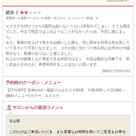
（女性/20代前半）
総合
2
★
★
★
★
★
雰囲気：
3
接客サービス：
2
技術・仕上がり：
2
メニュー・料金：
3
エクステを付けてから2週間も経たないうちに2本取れてしまい、とても残念
でした。今まで他店ではこのようなことがなかったため、不安に感じまし
た。
また、最後の仕上げで巻きをお願いした際も、同じ部分を何度も巻き直して
いて見ていて不安になりました。コテが顔に当たった時も特にお声がけや謝
罪がなく、配慮が足りないと感じました。
仕上がりや接客ともに満足できる内容ではなく、今回は残念な印象です。申
し訳ありませんが、再度利用することはないと思います。
[投稿日] 2026/07/23
予約時のクーポン・メニュー
【37%OFF】全体color＋最新プルエクステ60本 ￥36,600→￥23,800～
[施術メニュー] カラー、エクステ
サロンからの返信コメント
るな様
このたびはご来店いただき、また貴重なお時間を割いてご意見をお寄せ