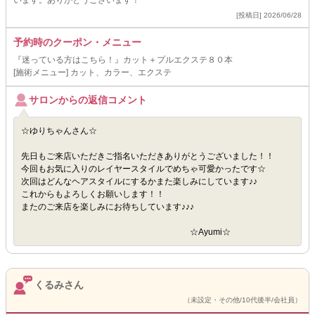
います。ありがとうございます！
[投稿日] 2026/06/28
予約時のクーポン・メニュー
『迷っている方はこちら！』カット＋プルエクステ８０本
[施術メニュー] カット、カラー、エクステ
サロンからの返信コメント
☆ゆりちゃんさん☆
先日もご来店いただきご指名いただきありがとうございました！！
今回もお気に入りのレイヤースタイルでめちゃ可愛かったです☆
次回はどんなヘアスタイルにするかまた楽しみにしています♪♪
これからもよろしくお願いします！！
またのご来店を楽しみにお待ちしています♪♪♪
☆Ayumi☆
くるみさん
（未設定・その他/10代後半/会社員）