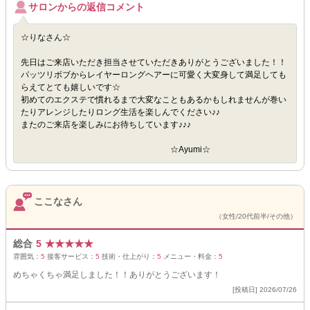
サロンからの返信コメント
☆りなさん☆
先日はご来店いただき担当させていただきありがとうございました！！
パッツリボブからレイヤーロングヘアーに可愛く大変身して満足しても
らえてとても嬉しいです☆
初めてのエクステで慣れるまで大変なこともあるかもしれませんが巻い
たりアレンジしたりロング生活を楽しんでください♪♪
またのご来店を楽しみにお待ちしています♪♪♪
☆Ayumi☆
ここなさん
（女性/20代前半/その他）
総合
5
★
★
★
★
★
雰囲気：
5
接客サービス：
5
技術・仕上がり：
5
メニュー・料金：
5
めちゃくちゃ満足しました！！ありがとうございます！
[投稿日] 2026/07/26