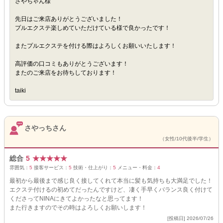
さやちゃん様
先日はご来店ありがとうございました！
プルエクステ楽しめていただけている様で良かったです！
またプルエクステを付ける際はよろしくお願いいたします！
高評価の口コミもありがとうございます！
またのご来店をお待ちしております！
taiki
さやっちさん
（女性/10代後半/学生）
総合
5
★
★
★
★
★
雰囲気：
5
接客サービス：
5
技術・仕上がり：
5
メニュー・料金：
4
最初から最後まで感じ良く接してくれて本当に髪も気持ちも大満足でした！
エクステ付けるの初めてだったんですけど、凄く手早くバランス良く付けて
くださってNINAにきてよかったなと思ってます！
また行きますのでその時はよろしくお願いします！
[投稿日] 2026/07/26