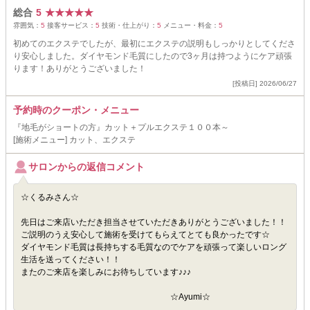
総合
5
★
★
★
★
★
雰囲気：
5
接客サービス：
5
技術・仕上がり：
5
メニュー・料金：
5
初めてのエクステでしたが、最初にエクステの説明もしっかりとしてくださ
り安心しました。ダイヤモンド毛質にしたので3ヶ月は持つようにケア頑張
ります！ありがとうございました！
[投稿日] 2026/06/27
予約時のクーポン・メニュー
『地毛がショートの方』カット＋プルエクステ１００本～
[施術メニュー] カット、エクステ
サロンからの返信コメント
☆くるみさん☆
先日はご来店いただき担当させていただきありがとうございました！！
ご説明のうえ安心して施術を受けてもらえてとても良かったです☆
ダイヤモンド毛質は長持ちする毛質なのでケアを頑張って楽しいロング
生活を送ってください！！
またのご来店を楽しみにお待ちしています♪♪♪
☆Ayumi☆