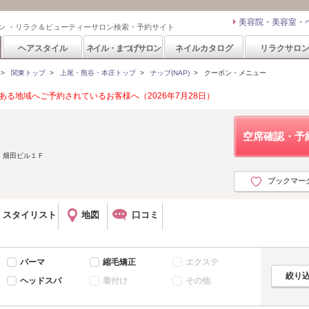
美容院・美容室・
ン ・リラク＆ビューティーサロン検索・予約サイト
ヘアスタイル
ネイル・まつげサロン
ネイルカタログ
リラクサロ
>
関東トップ
>
上尾・熊谷・本庄トップ
>
ナップ(NAP)
>
クーポン・メニュー
る地域へご予約されているお客様へ（2026年7月28日）
空席確認・予
 畑田ビル１Ｆ
ブックマー
スタイリスト
地図
口コミ
パーマ
縮毛矯正
エクステ
ヘッドスパ
着付け
その他