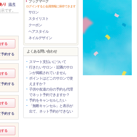
ブックマーク
あり
備考
ログインすると会員情報に保存できます
表示です。
サロン
スタイリスト
クーポン
ヘアスタイル
ネイルデザイン
約する
よくある問い合わせ
て予約する
スマート支払いについて
行きたいサロン・近隣のサロ
ンが掲載されていません
約する
ポイントはどこのサロンで使
えますか？
て予約する
子供や友達の分の予約も代理
でネット予約できますか？
予約をキャンセルしたい
約する
「無断キャンセル」と表示が
出て、ネット予約ができない
て予約する
約する