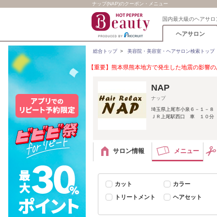
ナップ(NAP)のクーポン・メニュー
国内最大級のヘアサロ
ヘアサロン
総合トップ
>
美容院・美容室・ヘアサロン検索トップ
【重要】熊本県熊本地方で発生した地震の影響のあ
NAP
ナップ
埼玉県上尾市小泉６－１－８
ＪＲ上尾駅西口 車 １０分
サロン情報
メニュー
カット
カラー
トリートメント
ヘアセット