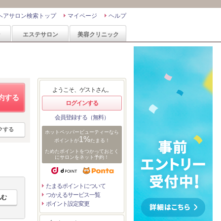
ヘアサロン検索トップ
マイページ
ヘルプ
ン
エステサロン
美容クリニック
ようこそ、ゲストさん。
約する
ログインする
会員登録する（無料）
クする
ホットペッパービューティーなら
1%
ポイントが
たまる！
ためたポイントをつかっておとく
にサロンをネット予約！
たまるポイントについて
つかえるサービス一覧
ポイント設定変更