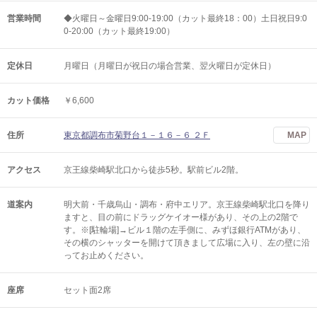
営業時間
◆火曜日～金曜日9:00-19:00（カット最終18：00）土日祝日9:0
0-20:00（カット最終19:00）
定休日
月曜日（月曜日が祝日の場合営業、翌火曜日が定休日）
カット価格
￥6,600
住所
東京都調布市菊野台１－１６－６ ２Ｆ
MAP
アクセス
京王線柴崎駅北口から徒歩5秒。駅前ビル2階。
道案内
明大前・千歳烏山・調布・府中エリア。京王線柴崎駅北口を降り
ますと、目の前にドラッグケイオー様があり、その上の2階で
す。※[駐輪場]→ビル１階の左手側に、みずほ銀行ATMがあり、
その横のシャッターを開けて頂きまして広場に入り、左の壁に沿
ってお止めください。
座席
セット面2席