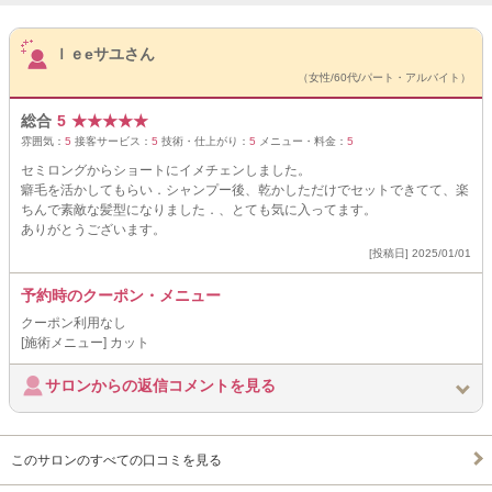
サロンPick Up
ｌｅeサユさん
（女性/60代/パート・アルバイト）
総合
5
★
★
★
★
★
雰囲気：
5
接客サービス：
5
技術・仕上がり：
5
メニュー・料金：
5
セミロングからショートにイメチェンしました。
癖毛を活かしてもらい．シャンプー後、乾かしただけでセットできてて、楽
ちんで素敵な髪型になりました．、とても気に入ってます。
ありがとうございます。
[投稿日] 2025/01/01
予約時のクーポン・メニュー
クーポン利用なし
[施術メニュー] カット
サロンからの返信コメントを見る
このサロンのすべての口コミを見る