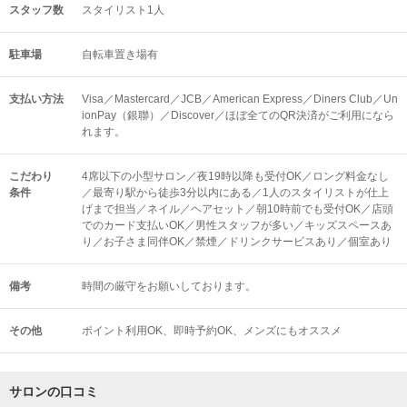
スタッフ数
スタイリスト1人
駐車場
自転車置き場有
支払い方法
Visa／Mastercard／JCB／American Express／Diners Club／Un
ionPay（銀聯）／Discover／ほぼ全てのQR決済がご利用になら
れます。
こだわり
4席以下の小型サロン／夜19時以降も受付OK／ロング料金なし
条件
／最寄り駅から徒歩3分以内にある／1人のスタイリストが仕上
げまで担当／ネイル／ヘアセット／朝10時前でも受付OK／店頭
でのカード支払いOK／男性スタッフが多い／キッズスペースあ
り／お子さま同伴OK／禁煙／ドリンクサービスあり／個室あり
備考
時間の厳守をお願いしております。
その他
ポイント利用OK
即時予約OK
メンズにもオススメ
サロンの口コミ