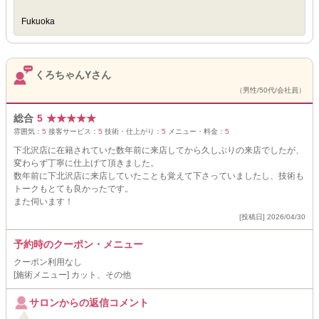
Fukuoka
くろちゃんYさん
（男性/50代/会社員）
総合
5
★
★
★
★
★
雰囲気：
5
接客サービス：
5
技術・仕上がり：
5
メニュー・料金：
5
下北沢店に在籍されていた数年前に来店してから久しぶりの来店でしたが、
変わらず丁寧に仕上げて頂きました。
数年前に下北沢店に来店していたことも覚えて下さっていましたし、技術も
トークもとても良かったです。
また伺います！
[投稿日] 2026/04/30
予約時のクーポン・メニュー
クーポン利用なし
[施術メニュー] カット、その他
サロンからの返信コメント