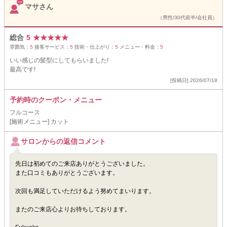
マサさん
（男性/30代前半/会社員）
総合
5
★
★
★
★
★
雰囲気：
5
接客サービス：
5
技術・仕上がり：
5
メニュー・料金：
5
いい感じの髪型にしてもらいました!
最高です!
[投稿日] 2026/07/18
予約時のクーポン・メニュー
フルコース
[施術メニュー] カット
サロンからの返信コメント
先日は初めてのご来店ありがとうございました。
また口コミもありがとうございます。
次回も満足していただけるよう努めてまいります。
またのご来店心よりお待ちしております。