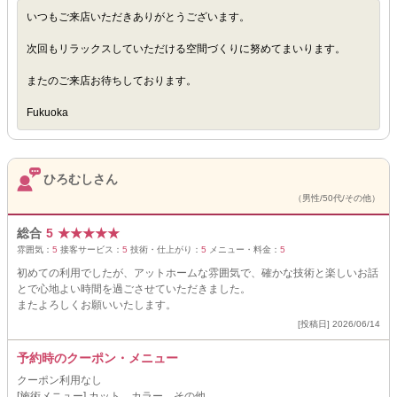
いつもご来店いただきありがとうございます。
次回もリラックスしていただける空間づくりに努めてまいります。
またのご来店お待ちしております。
Fukuoka
ひろむしさん
（男性/50代/その他）
総合
5
★
★
★
★
★
雰囲気：
5
接客サービス：
5
技術・仕上がり：
5
メニュー・料金：
5
初めての利用でしたが、アットホームな雰囲気で、確かな技術と楽しいお話
とで心地よい時間を過ごさせていただきました。
またよろしくお願いいたします。
[投稿日] 2026/06/14
予約時のクーポン・メニュー
クーポン利用なし
[施術メニュー] カット、カラー、その他