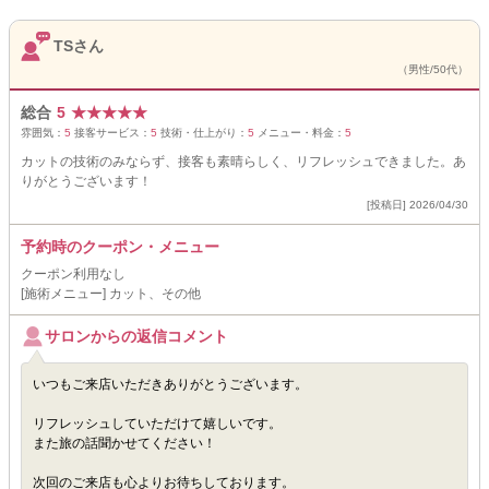
TSさん
（男性/50代）
総合
5
★
★
★
★
★
雰囲気：
5
接客サービス：
5
技術・仕上がり：
5
メニュー・料金：
5
カットの技術のみならず、接客も素晴らしく、リフレッシュできました。あ
りがとうございます！
[投稿日] 2026/04/30
予約時のクーポン・メニュー
クーポン利用なし
[施術メニュー] カット、その他
サロンからの返信コメント
いつもご来店いただきありがとうございます。
リフレッシュしていただけて嬉しいです。
また旅の話聞かせてください！
次回のご来店も心よりお待ちしております。