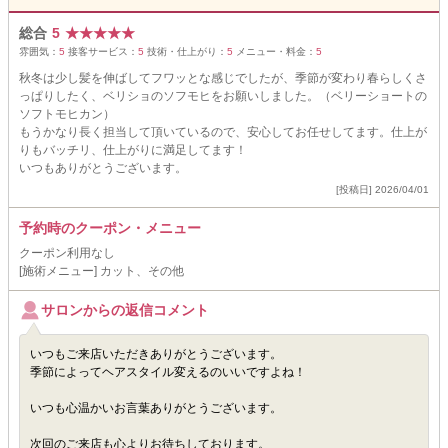
総合
5
★
★
★
★
★
雰囲気：
5
接客サービス：
5
技術・仕上がり：
5
メニュー・料金：
5
秋冬は少し髪を伸ばしてフワッとな感じでしたが、季節が変わり春らしくさ
っぱりしたく、ベリショのソフモヒをお願いしました。（ベリーショートの
ソフトモヒカン）
もうかなり長く担当して頂いているので、安心してお任せしてます。仕上が
りもバッチリ、仕上がりに満足してます！
いつもありがとうございます。
[投稿日] 2026/04/01
予約時のクーポン・メニュー
クーポン利用なし
[施術メニュー] カット、その他
サロンからの返信コメント
いつもご来店いただきありがとうございます。
季節によってヘアスタイル変えるのいいですよね！
いつも心温かいお言葉ありがとうございます。
次回のご来店も心よりお待ちしております。