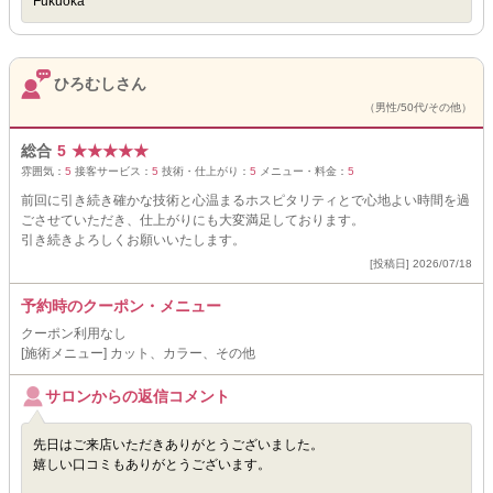
Fukuoka
ひろむしさん
（男性/50代/その他）
総合
5
★
★
★
★
★
雰囲気：
5
接客サービス：
5
技術・仕上がり：
5
メニュー・料金：
5
前回に引き続き確かな技術と心温まるホスピタリティとで心地よい時間を過
ごさせていただき、仕上がりにも大変満足しております。
引き続きよろしくお願いいたします。
[投稿日] 2026/07/18
予約時のクーポン・メニュー
クーポン利用なし
[施術メニュー] カット、カラー、その他
サロンからの返信コメント
先日はご来店いただきありがとうございました。
嬉しい口コミもありがとうございます。