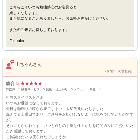
こちらこそいつも勉強熱心のお姿見ると
嬉しくなります。
また気になることありましたら、お気軽お声かけください。
またのご来店お待ちしております。
Fukuoka
山ちゃんさん
（男性/60代/会社員）
総合
5
★
★
★
★
★
雰囲気：
5
接客サービス：
5
技術・仕上がり：
5
メニュー・料金：
5
担当スタイリストさま
いつもお世話になっております。
先日は顔剃りの時から寝てしまい、大変失礼いたしました。
混んでる土曜日であり、ご迷惑をお掛けしないように気をつけていたのです
が。
それにもかかわらず、いつも通りの丁寧な仕上がりを時間通りにご提供いた
だき感謝しております。
ご体調はだいぶ戻られたでしょうか。