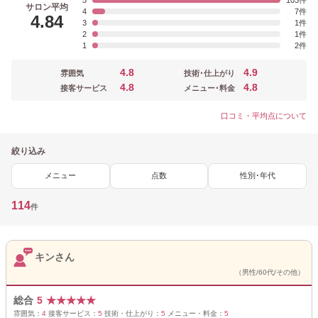
5
103
サロン平均
4
7
4.84
3
1
2
1
1
2
4.8
4.9
雰囲気
技術･仕上がり
4.8
4.8
接客サービス
メニュー･料金
口コミ・平均点について
絞り込み
メニュー
点数
性別･年代
114
件
キンさん
（男性/60代/その他）
総合
5
★
★
★
★
★
雰囲気：
4
接客サービス：
5
技術・仕上がり：
5
メニュー・料金：
5