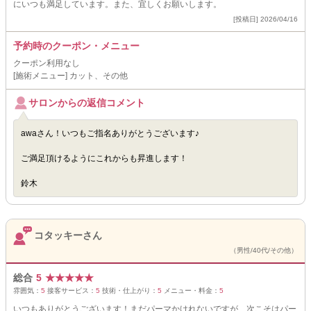
にいつも満足しています。また、宜しくお願いします。
[投稿日] 2026/04/16
予約時のクーポン・メニュー
クーポン利用なし
[施術メニュー] カット、その他
サロンからの返信コメント
awaさん！いつもご指名ありがとうございます♪
ご満足頂けるようにこれからも昇進します！
鈴木
コタッキーさん
（男性/40代/その他）
総合
5
★
★
★
★
★
雰囲気：
5
接客サービス：
5
技術・仕上がり：
5
メニュー・料金：
5
いつもありがとうございます！まだパーマかけれないですが、次こそはパー