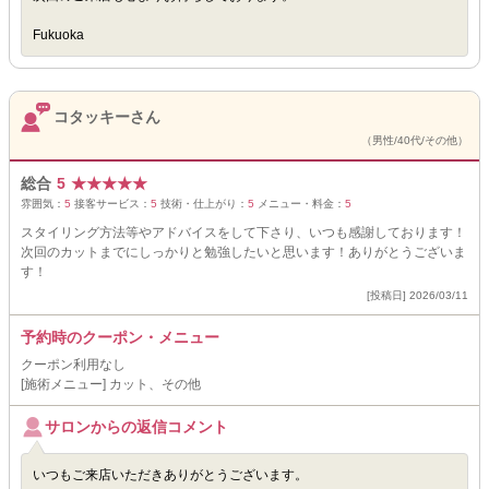
Fukuoka
コタッキーさん
（男性/40代/その他）
総合
5
★
★
★
★
★
雰囲気：
5
接客サービス：
5
技術・仕上がり：
5
メニュー・料金：
5
スタイリング方法等やアドバイスをして下さり、いつも感謝しております！
次回のカットまでにしっかりと勉強したいと思います！ありがとうございま
す！
[投稿日] 2026/03/11
予約時のクーポン・メニュー
クーポン利用なし
[施術メニュー] カット、その他
サロンからの返信コメント
いつもご来店いただきありがとうございます。