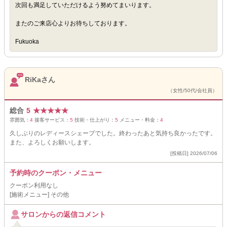
次回も満足していただけるよう努めてまいります。
またのご来店心よりお待ちしております。
Fukuoka
RiKaさん
（女性/50代/会社員）
総合
5
★
★
★
★
★
雰囲気：
4
接客サービス：
5
技術・仕上がり：
5
メニュー・料金：
4
久しぶりのレディースシェーブでした。終わったあと気持ち良かったです。
また、よろしくお願いします。
[投稿日] 2026/07/06
予約時のクーポン・メニュー
クーポン利用なし
[施術メニュー] その他
サロンからの返信コメント