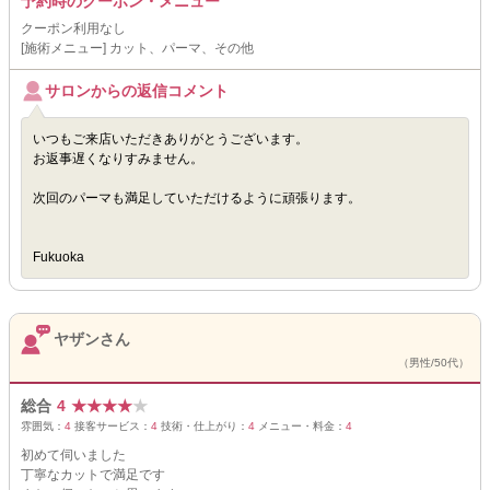
予約時のクーポン・メニュー
クーポン利用なし
[施術メニュー] カット、パーマ、その他
サロンからの返信コメント
いつもご来店いただきありがとうございます。
お返事遅くなりすみません。
次回のパーマも満足していただけるように頑張ります。
Fukuoka
ヤザンさん
（男性/50代）
総合
4
★
★
★
★
★
雰囲気：
4
接客サービス：
4
技術・仕上がり：
4
メニュー・料金：
4
初めて伺いました
丁寧なカットで満足です