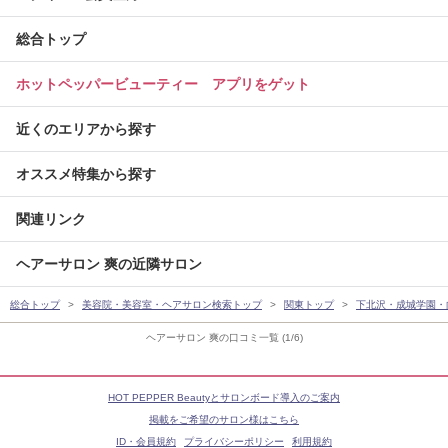
総合トップ
ホットペッパービューティー アプリをゲット
近くのエリアから探す
オススメ特集から探す
関連リンク
ヘアーサロン 爽の近隣サロン
総合トップ
美容院・美容室・ヘアサロン検索トップ
関東トップ
下北沢・成城学園・
ヘアーサロン 爽の口コミ一覧 (1/6)
HOT PEPPER Beautyとサロンボード導入のご案内
掲載をご希望のサロン様はこちら
ID・会員規約
プライバシーポリシー
利用規約