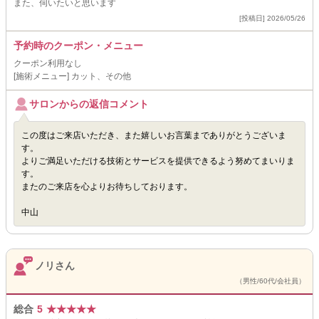
また、伺いたいと思います
[投稿日] 2026/05/26
予約時のクーポン・メニュー
クーポン利用なし
[施術メニュー] カット、その他
サロンからの返信コメント
この度はご来店いただき、また嬉しいお言葉までありがとうございま
す。
よりご満足いただける技術とサービスを提供できるよう努めてまいりま
す。
またのご来店を心よりお待ちしております。
中山
ノリさん
（男性/60代/会社員）
総合
5
★
★
★
★
★