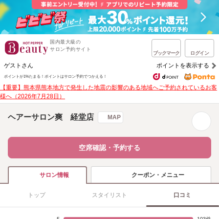
国内最大級の
サロン予約サイト
ブックマーク
ログイン
ゲストさん
ポイントを表示する
ポイントが1%たまる！
ポイントはサロン予約でつかえる！
【重要】熊本県熊本地方で発生した地震の影響のある地域へご予約されているお客
様へ（2026年7月28日）
ヘアーサロン爽 経堂店
MAP
空席確認・予約する
クーポン・メニュー
サロン情報
トップ
スタイリスト
口コミ