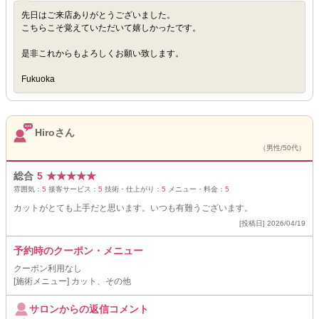
先日はご来店ありがとうございました。
こちらこそ覚えていただいて嬉しかったです。
是非これからもよろしくお願い致します。
Fukuoka
Hiroさん
（男性/50代）
総合
5
★
★
★
★
★
雰囲気：
5
接客サービス：
5
技術・仕上がり：
5
メニュー・料金：
5
カットがとても上手だと思います。いつも有難うございます。
[投稿日] 2026/04/19
予約時のクーポン・メニュー
クーポン利用なし
[施術メニュー] カット、その他
サロンからの返信コメント