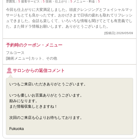
雰囲気：
5
接客サービス：
5
技術・仕上がり：
5
メニュー・料金：
5
今回も仕上がりに大変満足しました。頭皮クレンジングとフェイシャルマッ
サージもとても良かったです。おかげさまで日頃の疲れも取れてリフレッシ
ュできました。会話も楽しくて、いろいろな情報も聞けてとても有意義でし
た。また韓ドラ情報お願いします。ありがとうございました。
[投稿日] 2026/05/09
予約時のクーポン・メニュー
フルコース
[施術メニュー] カット、その他
サロンからの返信コメント
いつもご来店いただきありがとうございます。
いつも優しいお言葉ありがとうございます。
励みになります。
また情報収集しときますね！
次回のご来店も心よりお待ちしております。
Fukuoka