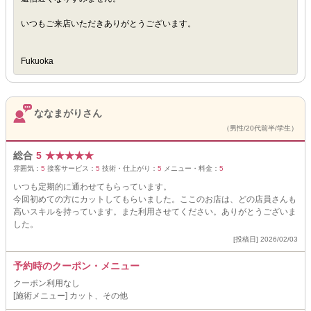
いつもご来店いただきありがとうございます。
Fukuoka
ななまがりさん
（男性/20代前半/学生）
総合
5
★
★
★
★
★
雰囲気：
5
接客サービス：
5
技術・仕上がり：
5
メニュー・料金：
5
いつも定期的に通わせてもらっています。
今回初めての方にカットしてもらいました。ここのお店は、どの店員さんも
高いスキルを持っています。また利用させてください。ありがとうございま
した。
[投稿日] 2026/02/03
予約時のクーポン・メニュー
クーポン利用なし
[施術メニュー] カット、その他