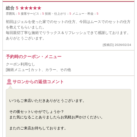
総合
5
★
★
★
★
★
雰囲気：
5
接客サービス：
5
技術・仕上がり：
5
メニュー・料金：
5
初回はジェルを使った家でのセットの仕方、今回はムースでのセットの仕方
を教えてもらいました。
毎回親切丁寧な施術でリラックス＆リフレッシュできて感謝しております。
ありがとうございます。
[投稿日] 2026/02/24
予約時のクーポン・メニュー
クーポン利用なし
[施術メニュー] カット、カラー、その他
サロンからの返信コメント
いつもご来店いただきありがとうございます。
その後セットいかがでしょうか？
また気になることありましたらお気軽お声かけください。
またのご来店お待ちしております。