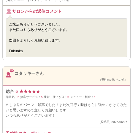
サロンからの返信コメント
ご来店ありがとうございました。
また口コミもありがとうございます。
次回もよろしくお願い致します。
Fukuoka
コタッキーさん
（男性/40代/その他）
総合
5
★
★
★
★
★
雰囲気：
5
接客サービス：
5
技術・仕上がり：
5
メニュー・料金：
5
久しぶりのパーマ、最高でした！また次回行く時はさらに強めにかけてみた
いと思いますので宜しくお願いします！
いつもありがとうございます！
[投稿日] 2026/06/05