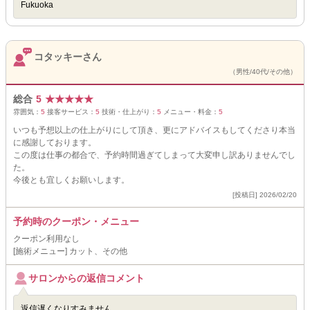
Fukuoka
コタッキーさん
（男性/40代/その他）
総合
5
★
★
★
★
★
雰囲気：
5
接客サービス：
5
技術・仕上がり：
5
メニュー・料金：
5
いつも予想以上の仕上がりにして頂き、更にアドバイスもしてくださり本当
に感謝しております。
この度は仕事の都合で、予約時間過ぎてしまって大変申し訳ありませんでし
た。
今後とも宜しくお願いします。
[投稿日] 2026/02/20
予約時のクーポン・メニュー
クーポン利用なし
[施術メニュー] カット、その他
サロンからの返信コメント
返信遅くなりすみません。