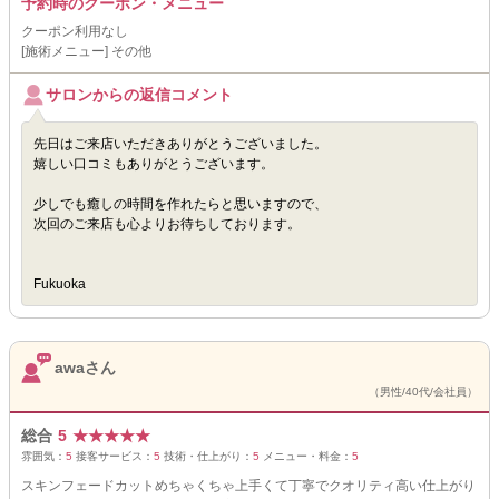
予約時のクーポン・メニュー
クーポン利用なし
[施術メニュー] その他
サロンからの返信コメント
先日はご来店いただきありがとうございました。
嬉しい口コミもありがとうございます。
少しでも癒しの時間を作れたらと思いますので、
次回のご来店も心よりお待ちしております。
Fukuoka
awaさん
（男性/40代/会社員）
総合
5
★
★
★
★
★
雰囲気：
5
接客サービス：
5
技術・仕上がり：
5
メニュー・料金：
5
スキンフェードカットめちゃくちゃ上手くて丁寧でクオリティ高い仕上がり