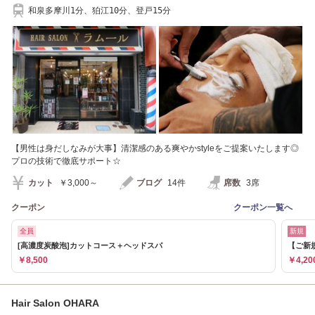
和泉多摩川1分、狛江10分、登戸15分
【男性は身だしなみが大事】清潔感のある爽やかstyleをご提案いたします◎
プロの技術で徹底サポート☆
カット
￥3,000～
ブログ
14件
席数
3席
クーポン
クーポン一覧へ
全員
新規
[高濃度炭酸泡]カットコース＋ヘッドスパ
【ご新
￥8,500
￥4,20
Hair Salon OHARA