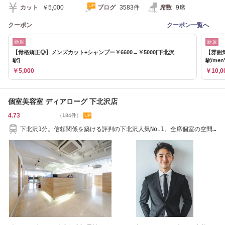
カット
￥5,000
ブログ
3583件
席数
9席
クーポン
クーポン一覧へ
新規
新規
【骨格矯正◎】メンズカット+シャンプー￥6600→￥5000[下北沢
【雰囲気
駅]
駅/men'
￥5,000
￥10,0
個室美容室 ディアローグ 下北沢店
4.73
（184件）
下北沢1分。信頼関係を築ける評判の下北沢人気No.1。全席個室の空間
で上質な時間を。