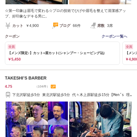
☆第一印象は眉毛で変わる☆プロの技術でひげや眉毛を整えて清潔感アッ
プ、好印象なデキる男に。
カット
￥4,900
ブログ
66件
席数
3席
クーポン
クーポン一覧へ
全員
全員
【メンズ限定♪】カット+眉カット(シャンプー・シェービング込)
【メン
￥5,450
￥4,90
TAKESHI’S BARBER
4.75
（104件）
下北沢駅徒歩5分 東北沢駅徒歩5分 代々木上原駅徒歩15分【Men’s 理
容室 バーバー】