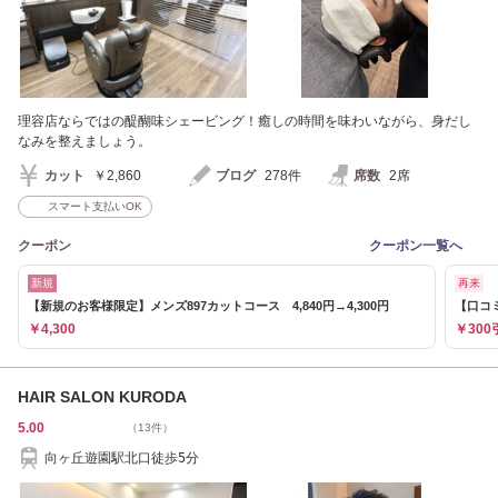
理容店ならではの醍醐味シェービング！癒しの時間を味わいながら、身だし
なみを整えましょう。
カット
￥2,860
ブログ
278件
席数
2席
スマート支払いOK
クーポン
クーポン一覧へ
新規
再来
【新規のお客様限定】メンズ897カットコース 4,840円→4,300円
【口コ
￥4,300
￥300
HAIR SALON KURODA
5.00
（13件）
向ヶ丘遊園駅北口徒歩5分