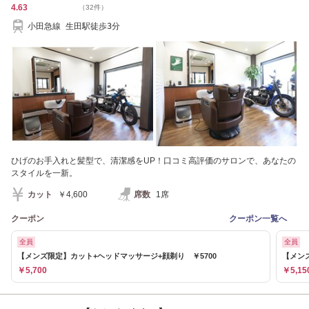
4.63
（32件）
小田急線 生田駅徒歩3分
ひげのお手入れと髪型で、清潔感をUP！口コミ高評価のサロンで、あなたの
スタイルを一新。
カット
￥4,600
席数
1席
クーポン
クーポン一覧へ
全員
全員
【メンズ限定】カット+ヘッドマッサージ+顔剃り ￥5700
【メン
￥5,700
￥5,15