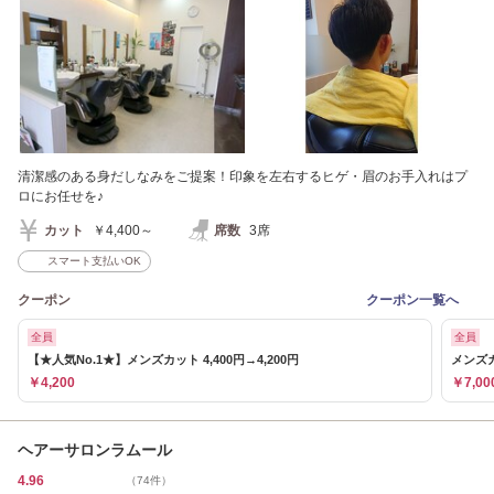
清潔感のある身だしなみをご提案！印象を左右するヒゲ・眉のお手入れはプ
ロにお任せを♪
カット
￥4,400～
席数
3席
スマート支払いOK
クーポン
クーポン一覧へ
全員
全員
【★人気No.1★】メンズカット 4,400円→4,200円
メンズ
￥4,200
￥7,00
ヘアーサロンラムール
4.96
（74件）