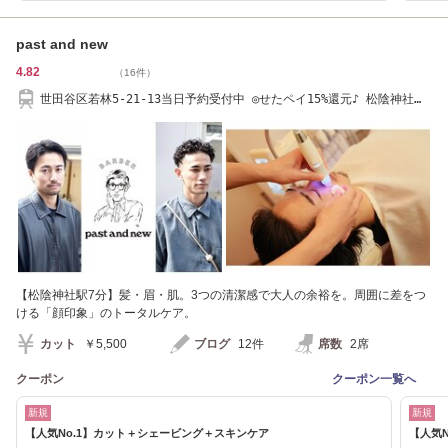
past and new
4.82
（16件）
世田谷区若林5-21-13当日予約受付中 ◎せたペイ15%還元♪ 松陰神社
前/若 林/三軒茶屋
【松陰神社駅7分】髪・眉・肌。3つの清潔感で大人の余裕を。周囲に差をつ
ける「顔印象」のトータルケア。
カット
￥5,500
ブログ
12件
席数
2席
クーポン
クーポン一覧へ
新規
新規
【人気No.1】カット＋シェービング＋スキンケア
【人気