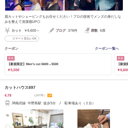
眉カットやシェービングもお任せください！プロの技術でメンズの身だしな
みを整えて清潔感UP◎
カット
￥6,600～
ブログ
378件
席数
6席
スマート支払いOK
クーポン
クーポン一覧へ
新規
新規
【新規限定】Men’s cut 6600→5500
【新規限
￥5,500
￥6,60
カットハウス897
4.78
（247件）
JR南武線 中野島駅 徒歩5分 / 駐車場あり（２台）