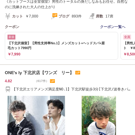
《カットブースは全室個室》男性のトータルの身だしなみもお任せ。自然な
のに洗練された大人の仕上がり
カット
￥7,000
ブログ
893件
席数
17席
クーポン
クーポン一覧へ
新規
全員
【下北沢個室】【男性支持率No.1】メンズカット+ヘッドスパ+眉
【男性
毛カット7990円
ト ￥8
￥7,990
￥8,50
ONE's ly 下北沢店【ワンズ リー】
4.82
（617件）
【下北沢エリアメンズ満足度NO.1】下北沢駅徒歩3分[下北沢/波巻きパ
ーマ/men's/眉毛]