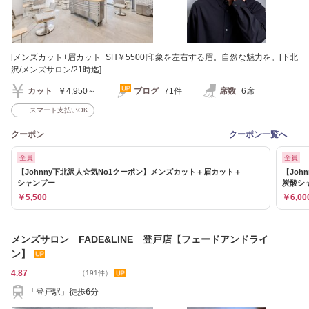
[メンズカット+眉カット+SH￥5500]印象を左右する眉。自然な魅力を。[下北
沢/メンズサロン/21時迄]
カット
￥4,950～
ブログ
71件
席数
6席
スマート支払いOK
クーポン
クーポン一覧へ
全員
全員
【Johnny下北沢人☆気No1クーポン】メンズカット＋眉カット＋
【Jo
シャンプー
炭酸シ
￥5,500
￥6,00
メンズサロン FADE&LINE 登戸店【フェードアンドライ
ン】
4.87
（191件）
「登戸駅」徒歩6分