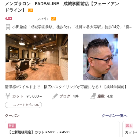
メンズサロン FADE&LINE 成城学園前店【フェードアン
ドライン】
4.83
（236件）
小田急線「成城学園前駅」徒歩3分,「祖師ヶ谷大蔵駅」徒歩14分,「喜
多見駅」徒歩16分
清潔感×ワイルドまで、幅広いスタイリングが可能になる！【成城学園前】
カット
￥5,000～
ブログ
4件
席数
4席
スマート支払いOK
クーポン
クーポン一覧へ
新規
再来
【ご新規様限定】カット￥5000→￥4500
カット+