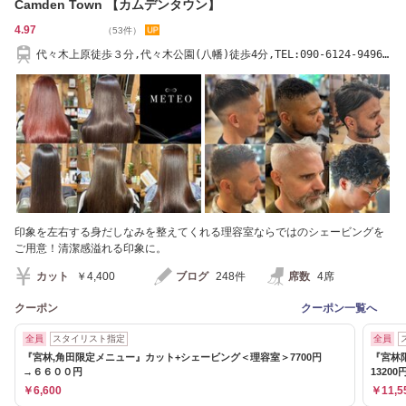
Camden Town 【カムデンタウン】
4.97
（53件）
代々木上原徒歩３分,代々木公園(八幡)徒歩4分,TEL:090-6124-9496★
スタッフ募集中★
印象を左右する身だしなみを整えてくれる理容室ならではのシェービングを
ご用意！清潔感溢れる印象に。
カット
￥4,400
ブログ
248件
席数
4席
クーポン
クーポン一覧へ
全員
スタイリスト指定
全員
『宮林,角田限定メニュー』カット+シェービング＜理容室＞7700円
『宮林
→６６００円
1320
￥6,600
￥11,5