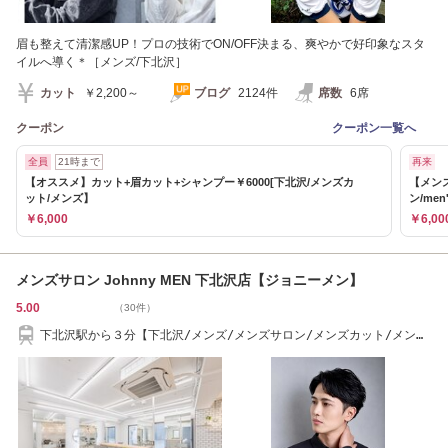
眉も整えて清潔感UP！プロの技術でON/OFF決まる、爽やかで好印象なスタ
イルへ導く＊［メンズ/下北沢］
カット
￥2,200～
ブログ
2124件
席数
6席
クーポン
クーポン一覧へ
全員
21時まで
再来
【オススメ】カット+眉カット+シャンプー￥6000[下北沢/メンズカ
【メンズ
ット/メンズ】
ン/men'
￥6,000
￥6,00
メンズサロン Johnny MEN 下北沢店【ジョニーメン】
5.00
（30件）
下北沢駅から３分【下北沢/メンズ/メンズサロン/メンズカット/メンズ
パーマ/パーマ】