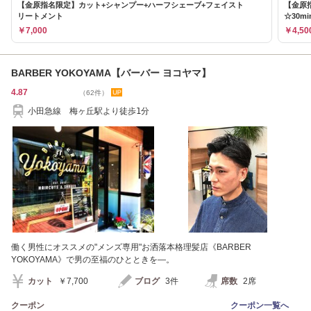
【金原指名限定】カット+シャンプー+ハーフシェーブ+フェイスト
【金原
リートメント
☆30mi
￥7,000
￥4,50
BARBER YOKOYAMA【バーバー ヨコヤマ】
4.87
（62件）
小田急線 梅ヶ丘駅より徒歩1分
働く男性にオススメの"メンズ専用"お洒落本格理髪店《BARBER
YOKOYAMA》で男の至福のひとときを―。
カット
￥7,700
ブログ
3件
席数
2席
クーポン
クーポン一覧へ