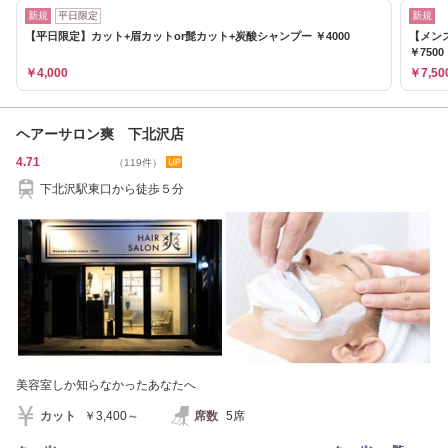
新規
平日限定
新規
【平日限定】カット+眉カットor髭カット+炭酸シャンプー ￥4000
【メン
￥7500
￥4,000
￥7,50
ヘアーサロン爽 下北沢店
4.71
（119件）
下北沢駅東口から徒歩５分
美容室しか知らなかったあなたへ
カット
￥3,400～
席数
5席