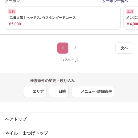
クーポン
クーポン一覧へ
全員
全員
【1番人気】ヘッドスパ+スタンダードコース
メンズ
￥5,000
￥4,00
1
2
次へ
1 / 2ページ
検索条件の変更・絞り込み
エリア
日時
メニュー･詳細条件
ヘアトップ
ネイル・まつげトップ