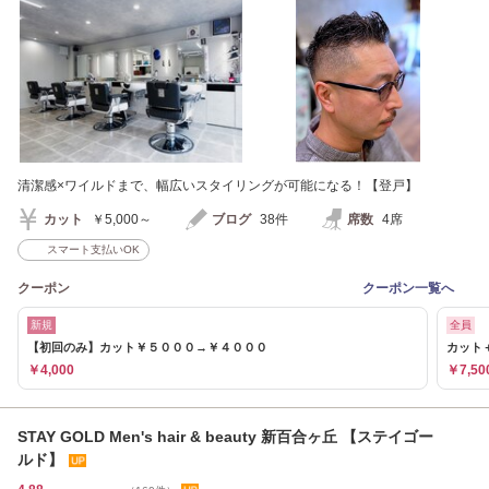
清潔感×ワイルドまで、幅広いスタイリングが可能になる！【登戸】
カット
￥5,000～
ブログ
38件
席数
4席
スマート支払いOK
クーポン
クーポン一覧へ
新規
全員
【初回のみ】カット￥５０００→￥４０００
カット
￥4,000
￥7,50
STAY GOLD Men's hair & beauty 新百合ヶ丘 【ステイゴー
ルド】