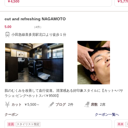
￥4,500
￥5,77
cut and refreshing NAGAMOTO
5.00
（4件）
小田急線喜多見駅北口より徒歩１分
肌のむくみを改善して血行促進。清潔感ある好印象スタイルに【カット+バサ
ラシェ-ビング+ホットスパ￥9500】
カット
￥5,500～
ブログ
2件
席数
2席
クーポン
クーポン一覧へ
全員
スタイリスト指定
再来