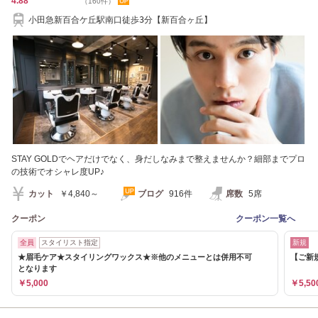
4.88
（160件）
小田急新百合ケ丘駅南口徒歩3分【新百合ヶ丘】
STAY GOLDでヘアだけでなく、身だしなみまで整えませんか？細部までプロ
の技術でオシャレ度UP♪
カット
￥4,840～
ブログ
916件
席数
5席
クーポン
クーポン一覧へ
全員
スタイリスト指定
新規
★眉毛ケア★スタイリングワックス★※他のメニューとは併用不可
【ご新
となります
￥5,000
￥5,50