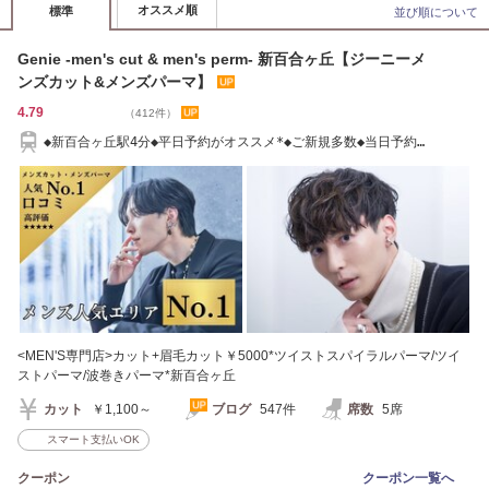
オススメ順
標準
並び順について
Genie -men's cut & men's perm- 新百合ヶ丘【ジーニーメ
ンズカット&メンズパーマ】
4.79
（412件）
◆新百合ヶ丘駅4分◆平日予約がオススメ*◆ご新規多数◆当日予約
◎[men's/新百合ヶ丘]
<MEN'S専門店>カット+眉毛カット￥5000*ツイストスパイラルパーマ/ツイ
ストパーマ/波巻きパーマ*新百合ヶ丘
カット
￥1,100～
ブログ
547件
席数
5席
スマート支払いOK
クーポン
クーポン一覧へ