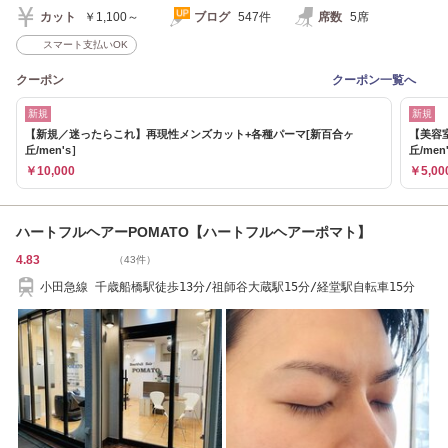
カット
￥1,100～
ブログ
547件
席数
5席
スマート支払いOK
クーポン
クーポン一覧へ
新規
新規
【新規／迷ったらこれ】再現性メンズカット+各種パーマ[新百合ヶ
【美容
丘/men's］
丘/men
￥10,000
￥5,00
ハートフルヘアーPOMATO【ハートフルヘアーポマト】
4.83
（43件）
小田急線 千歳船橋駅徒歩13分/祖師谷大蔵駅15分/経堂駅自転車15分