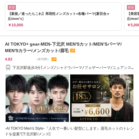
新規
新規
【新規／迷ったらこれ】再現性メンズカット+各種パーマ[新百合ヶ
【美容
丘/men's］
丘/men
￥10,000
￥5,00
AI TOKYO+ gear-MEN-下北沢 MEN'Sカット/MEN’Sパーマ/
MEN'Sカラー/メンズカット/眉毛
4.82
（672件）
下北沢駅徒歩3分[メンズ/シャドウパーマ/フェザーパーマ/ニュアンス
パーマ]
-AI TOKYO Men's Style-『人生で一番いい髪型にします』眉毛カットのトレン
ドを提案*[下北沢駅/メンズ]