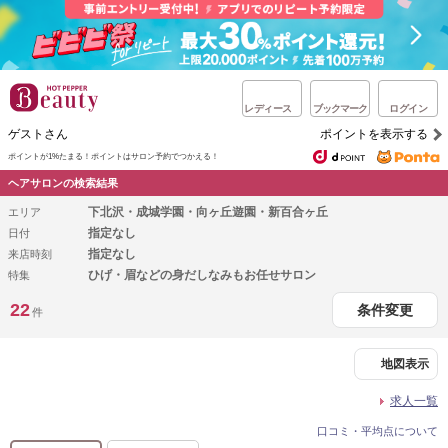
レディース
ブックマーク
ログイン
ゲストさん
ポイントを表示する
ポイントが1%たまる！
ポイントはサロン予約でつかえる！
ヘアサロンの検索結果
下北沢・成城学園・向ヶ丘遊園・新百合ヶ丘
エリア
指定なし
日付
指定なし
来店時刻
ひげ・眉などの身だしなみもお任せサロン
特集
22
条件変更
件
地図表示
求人一覧
口コミ・平均点について