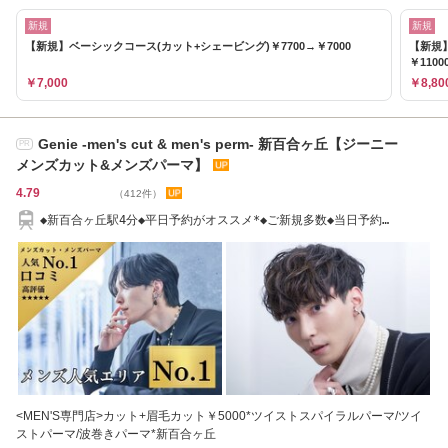
新規
新規
【新規】ベーシックコース(カット+シェービング)￥7700→￥7000
【新規
￥1100
￥7,000
￥8,80
Genie -men's cut & men's perm- 新百合ヶ丘【ジーニー
PR
メンズカット&メンズパーマ】
4.79
（412件）
◆新百合ヶ丘駅4分◆平日予約がオススメ*◆ご新規多数◆当日予約
◎[men's/新百合ヶ丘]
<MEN'S専門店>カット+眉毛カット￥5000*ツイストスパイラルパーマ/ツイ
ストパーマ/波巻きパーマ*新百合ヶ丘