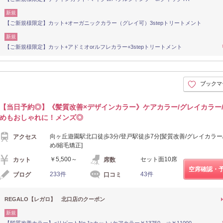
新規
【ご新規様限定】カット+オーガニックカラー（グレイ可）3stepトリートメント
新規
【ご新規様限定】カット+アドミオorルフレカラー+3stepトリートメント
ブックマ
【当日予約◎】《髪質改善×デザインカラー》ケアカラー/グレイカラー
めもおしゃれに！メンズ◎
向ヶ丘遊園駅北口徒歩3分/登戸駅徒歩7分[髪質改善/グレイカラー
アクセス
め/縮毛矯正]
￥5,500～
セット面10席
カット
席数
空席確認・
233件
43件
ブログ
口コミ
REGALO【レガロ】 北口店のクーポン
新規
【髪質改善カラー】<リピートNo.1>カット+ケアカラー￥13750～⇒￥11000～