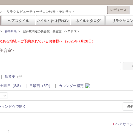
レディース
ン ・リラク＆ビューティーサロン検索・予約サイト
ヘアスタイル
ネイル・まつげサロン
ネイルカタログ
リラクサロ
>
神奈川県
>
登戸駅周辺の美容院・美容室・ヘアサロン
ある地域へご予約されているお客様へ（2026年7月28日）
美容室～
｜
駅変更
土曜日（8/8）
｜
日曜日（8/9）
｜
カレンダー指定
条
ヘアサロ