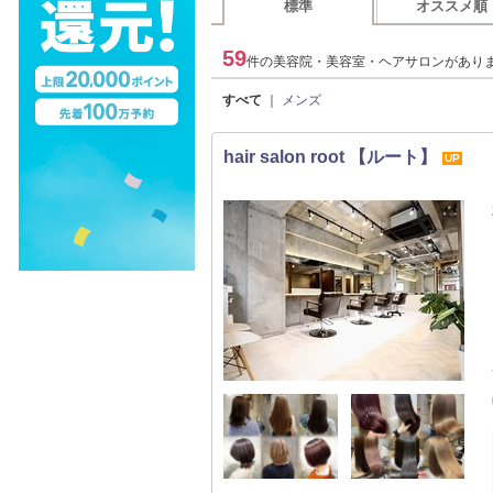
標準
オススメ順
59
件の美容院・美容室・ヘアサロンがあり
すべて
｜
メンズ
hair salon root 【ルート】
UP