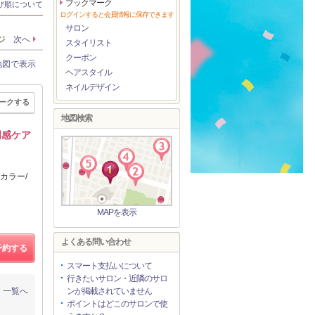
ブックマーク
び順について
ログインすると会員情報に保存できます
サロン
ージ
次へ
スタイリスト
クーポン
地図で表示
ヘアスタイル
ネイルデザイン
ークする
地図検索
明感ケア
アカラー/
MAPを表示
よくある問い合わせ
予約する
スマート支払いについて
行きたいサロン・近隣のサロ
一覧へ
ンが掲載されていません
ポイントはどこのサロンで使