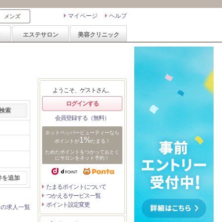
マイページ
ヘルプ
メンズ
ン
エステサロン
美容クリニック
ようこそ、ゲストさん。
ログインする
会員登録する（無料）
ホットペッパービューティーなら
1%
ポイントが
たまる！
ためたポイントをつかっておとく
にサロンをネット予約！
件を追加
たまるポイントについて
つかえるサービス一覧
ポイント設定変更
ンの求人一覧