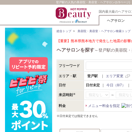
登戸駅の人気の美容院・美容室・ヘアサロン(1/3ページ)
国内最大級のヘアサロ
ヘアサロン
総合トップ
>
美容院・美容室・ヘアサロン検索トップ
【重要】熊本県熊本地方で発生した地震の影響の
ヘアサロンを探す
～登戸駅の美容院・
フリーワード
エリア・駅
登戸駅
｜
エリア変更
日付
日付未定
｜
今日（8/7）
｜
～
来店時刻
料金
メニュー料金を指定
※日付未定では指定できません