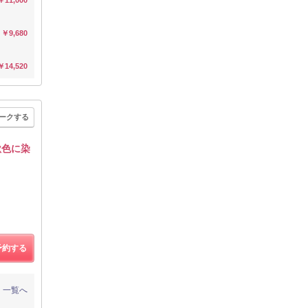
￥9,680
￥14,520
ークする
]秋色に染
予約する
一覧へ