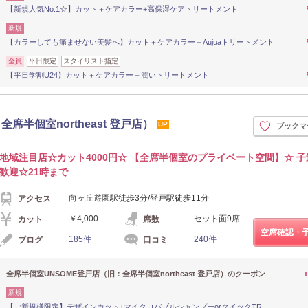
【新規人気No.1☆】カット＋ケアカラー+高保湿ケアトリートメント
新規
【カラーしても痛ませない美髪へ】カット＋ケアカラー＋Aujuaトリートメント
全員
平日限定
スタイリスト指定
【平日学割U24】カット＋ケアカラー＋潤いトリートメント
席半個室northeast 登戸店）
UP
ブックマ
地域注目店☆カット4000円☆ 【全席半個室のプライベート空間】☆ 
歓迎☆21時まで
向ヶ丘遊園駅徒歩3分/登戸駅徒歩11分
アクセス
￥4,000
セット面9席
カット
席数
空席確認・
185件
240件
ブログ
口コミ
全席半個室UNSOME登戸店（旧：全席半個室northeast 登戸店）のクーポン
新規
【ご新規様限定】デザインカット+マイクロバブルシャンプーorクイックTR