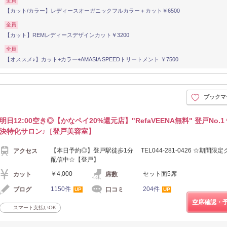
全員
【カット/カラー】レディースオーガニックフルカラー＋カット￥6500
全員
【カット】REMレディースデザインカット￥3200
全員
【オススメ♪】カット+カラー+AMASIA SPEEDトリートメント ￥7500
ブックマ
明日12:00空き◎【かなペイ20%還元店】"RefaVEENA無料" 登戸No.1
決特化サロン♪［登戸美容室】
【本日予約◎】登戸駅徒歩1分 TEL044-281-0426 ☆期間限
アクセス
配信中☆【登戸】
￥4,000
セット面5席
カット
席数
1150件
204件
ブログ
口コミ
UP
UP
空席確認・
スマート支払いOK