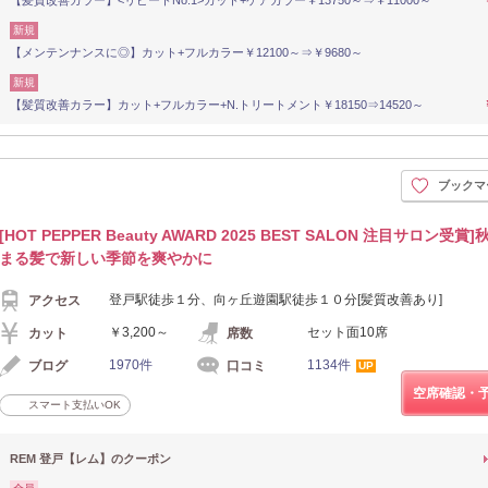
新規
【メンテンナンスに◎】カット+フルカラー￥12100～⇒￥9680～
新規
【髪質改善カラー】カット+フルカラー+N.トリートメント￥18150⇒14520～
ブックマ
[HOT PEPPER Beauty AWARD 2025 BEST SALON 注目サロン受賞
まる髪で新しい季節を爽やかに
登戸駅徒歩１分、向ヶ丘遊園駅徒歩１０分[髪質改善あり]
アクセス
￥3,200～
セット面10席
カット
席数
1970件
1134件
ブログ
口コミ
UP
空席確認・
スマート支払いOK
REM 登戸【レム】のクーポン