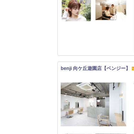
benji 向ケ丘遊園店【ベンジー】