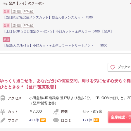
ray. 登戸【レイ】のクーポン
全員
当日割
8/7(金)
【当日限定/最安値メンズカット】似合わせメンズカット 4300
全員
当日割
8/7(金)
【土日もOK☆当日限定クーポン☆】小顔カット＋全体カラー 8400 【登戸】
新規
【新規/人気No.1☆】小顔カット＋全体カラー＋トリートメント 9000
ブックマ
ゆっくり過ごせる、あなただけの個室空間。周りを気にせず心安らぐ穏
ひとときを＊【登戸/髪質改善】
小田急線/JR南武線 登戸駅より徒歩2分。『BLOOMのぼりと』2
アクセス
（登戸/髪質改善）
￥7,000
セット面9席
カット
席数
空席確認・
427件
171件
ブログ
口コミ
UP
UP