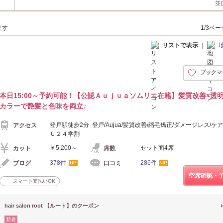
並
ます
1/3ペ
リストで表示
｜
ブックマ
本日15:00～予約可能！【公認Ａｕｊｕａソムリエ在籍】髪質改善×透
カラーで艶髪と色味を両立♪
登戸駅徒歩2分 登戸/Aujua/髪質改善/縮毛矯正/ダメージレス/ケ
アクセス
Ｕ２４学割
￥5,200～
セット面4席
カット
席数
378件
286件
ブログ
口コミ
UP
UP
空席確認・
スマート支払いOK
hair salon root 【ルート】のクーポン
新規