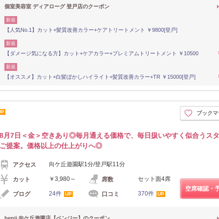
個室美容室 ディアローグ 登戸店のクーポン
新規
【人気No.1】カット+髪質改善カラー+ケアトリートメント ￥9800[登戸]
新規
【ダメージ気になる方】カット+ケアカラー+プレミアムトリートメント ￥10500
新規
【オススメ】カット+白髪ぼかしハイライト+髪質改善カラー+TR ￥15000[登戸]
UP
ブックマ
8月7日＜金＞空きあり◎毎月通える価格で、毎日扱いやすく似合うス
ご提案。価格以上の仕上がりへ◎
向ケ丘遊園駅1分/登戸駅11分
アクセス
￥3,980～
セット面4席
カット
席数
空席確認・
24件
370件
ブログ
口コミ
UP
UP
benji 向ケ丘遊園店【ベンジー】のクーポン