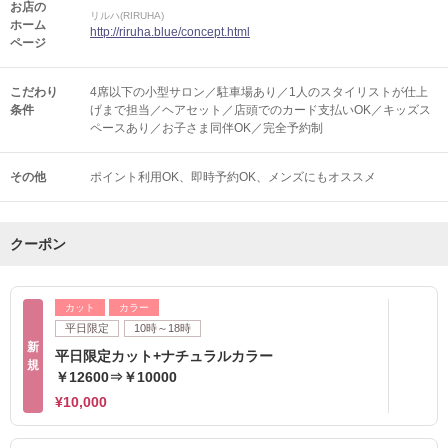
お店の
リルハ(RIRUHA)
ホーム
http://riruha.blue/concept.html
ページ
こだわり
4席以下の小型サロン／駐車場あり／1人のスタイリストが仕上
条件
げまで担当／ヘアセット／店頭でのカード支払いOK／キッズス
ペースあり／お子さま同伴OK／完全予約制
その他
ポイント利用OK
即時予約OK
メンズにもオススメ
クーポン
カット
カラー
平日限定
10時～18時
新
平日限定カット+ナチュラルカラー
規
￥12600⇒￥10000
¥10,000