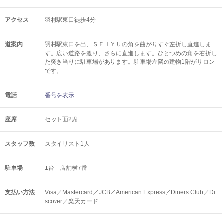
アクセス
羽村駅東口徒歩4分
道案内
羽村駅東口を出、ＳＥＩＹＵの角を曲がりすぐ左折し直進しま
す。広い道路を渡り、さらに直進します。ひとつめの角を右折し
た突き当りに駐車場があります。駐車場左隣の建物1階がサロン
です。
電話
番号を表示
座席
セット面2席
スタッフ数
スタイリスト1人
駐車場
1台 店舗横7番
支払い方法
Visa／Mastercard／JCB／American Express／Diners Club／Di
scover／楽天カード