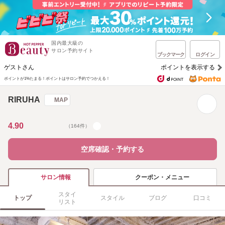
国内最大級の
サロン予約サイト
ブックマーク
ログイン
ゲストさん
ポイントを表示する
ポイントが1%たまる！
ポイントはサロン予約でつかえる！
RIRUHA
MAP
4.90
（164件）
空席確認・予約する
クーポン・メニュー
サロン情報
スタイ
トップ
スタイル
ブログ
口コミ
リスト