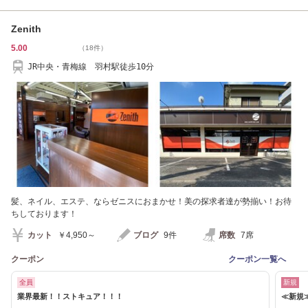
Zenith
5.00
（18件）
JR中央・青梅線 羽村駅徒歩10分
髪、ネイル、エステ、ならゼニスにおまかせ！美の探求者達が勢揃い！お待
ちしております！
カット
￥4,950～
ブログ
9件
席数
7席
クーポン
クーポン一覧へ
全員
新規
業界最新！！ストキュア！！！
≪新規≫