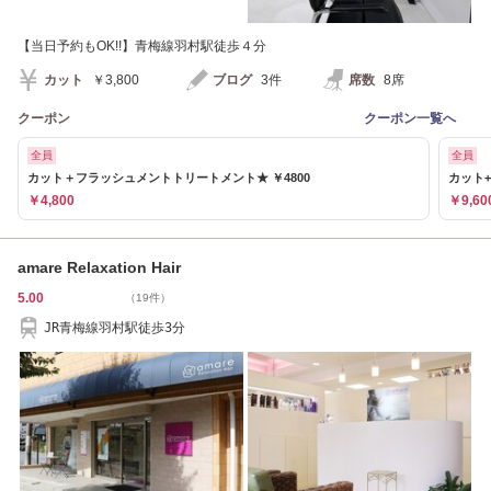
【当日予約もOK!!】青梅線羽村駅徒歩４分
カット
￥3,800
ブログ
3件
席数
8席
クーポン
クーポン一覧へ
全員
全員
カット＋フラッシュメントトリートメント★ ￥4800
カット
￥4,800
￥9,60
amare Relaxation Hair
5.00
（19件）
JR青梅線羽村駅徒歩3分