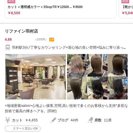
新規
新規
カット＋透明感カラー＋3StepTR￥12500→￥8500
【乾か
￥8,500
￥5,04
リファイン羽村店
4.86
（105件）
羽村駅3分/丁寧なカウンセリング×居心地の良い空間×悩みに寄り添った
接客が◎
<地域密着salon>心地よい接客,空間,高い技術で多くのお客様から支持*多彩な
技術で最高の輝きヘアを。[羽村]
カット
￥4,455
ブログ
44件
席数
11席
スマート支払いOK