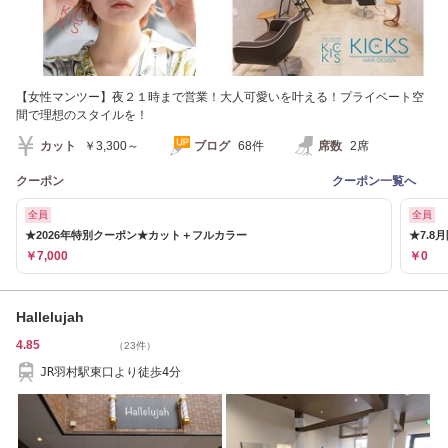
【女性マンツー】夜２１時まで営業！大人可愛いを叶える！プライベート空
間で理想のスタイルを！
カット
￥3,300～
ブログ
68件
席数
2席
クーポン
クーポン一覧へ
全員
全員
★2026年特別クーポン★カット＋フルカラー
★7.
￥7,000
￥0
Hallelujah
4.85
（23件）
JR羽村駅東口より徒歩4分