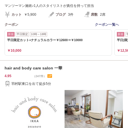
マンツーマン施術♪1人のスタイリストが責任を持って担当
カット
￥5,900
ブログ
3件
席数
2席
クーポン
クーポン一覧へ
新規
平日限定
10時～18時
新規
平日限定カット+ナチュラルカラー￥12600⇒￥10000
平日)限
￥10,000
￥12,5
hair and body care salon 一華
4.95
（247件）
羽村駅東口を出て徒歩5分