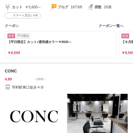
カット
￥5,600～
ブログ
1673件
席数
20席
スマート支払いOK
クーポン
クーポン一覧へ
新規
平日限定
新規
【平日限定】カット+透明感カラー￥8500～
【８月限
￥8,500
￥9,50
CONC
4.89
（35件）
羽村駅東口徒歩４分