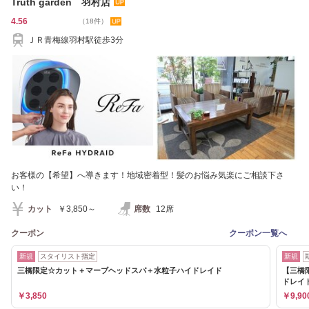
Truth garden 羽村店
4.56
（18件）
ＪＲ青梅線羽村駅徒歩3分
お客様の【希望】へ導きます！地域密着型！髪のお悩み気楽にご相談下さ
い！
カット
￥3,850～
席数
12席
クーポン
クーポン一覧へ
新規
スタイリスト指定
新規
三橋限定☆カット＋マーブヘッドスパ＋水粒子ハイドレイド
【三橋
ドレイ
￥3,850
￥9,90