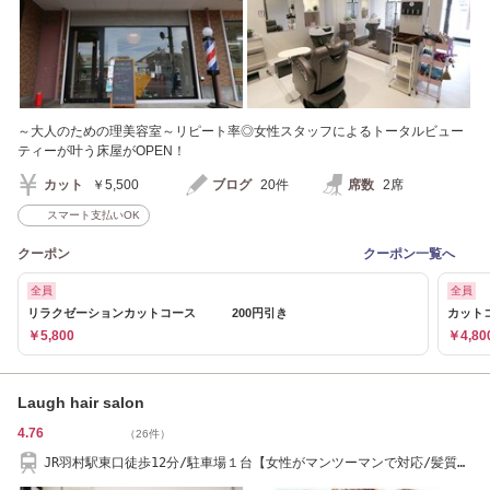
～大人のための理美容室～リピート率◎女性スタッフによるトータルビュー
ティーが叶う床屋がOPEN！
カット
￥5,500
ブログ
20件
席数
2席
スマート支払いOK
クーポン
クーポン一覧へ
全員
全員
リラクゼーションカットコース 200円引き
カット
￥5,800
￥4,80
Laugh hair salon
4.76
（26件）
JR羽村駅東口徒歩12分/駐車場１台【女性がマンツーマンで対応/髪質改
善/質感再整】