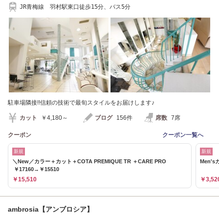
JR青梅線 羽村駅東口徒歩15分、バス5分
駐車場隣接!!信頼の技術で最旬スタイルをお届けします♪
カット
￥4,180～
ブログ
156件
席数
7席
クーポン
クーポン一覧へ
新規
新規
＼New／カラー＋カット＋COTA PREMIQUE TR ＋CARE PRO
Men'
￥17160→￥15510
￥15,510
￥3,52
ambrosia【アンブロシア】