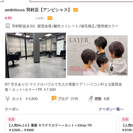
ambitious 羽村店【アンビシャス】
4.95
（74件）
羽村駅徒歩3分 髪質改善/酸性ストレート/縮毛矯正/透明感カラー
8/7 空きあり◎ マイクロバブルで大人の美髪ケア！ハリコシ叶える髪質改
善！カット+カラー+TR ￥7,400
カット
￥3,800
ブログ
37件
席数
6席
クーポン
クーポン一覧へ
全員
全員
【人気No.1☆】最新 キラテラカラー＋カット＋2Step TR
【人気N
￥11500→￥8400
￥9700