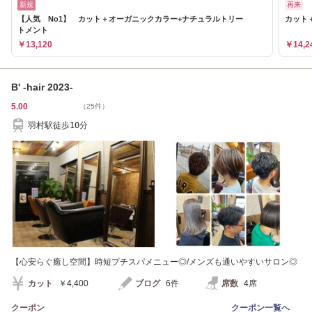
新規
再来
【人気 No1】 カット＋オーガニックカラー+ナチュラルトリー
カット
トメント
￥13,120
￥14,2
B' -hair 2023-
5.00
（25件）
羽村駅徒歩10分
【心安らぐ癒し空間】時短プチスパメニュー◎/メンズも通いやすいサロン◎
カット
￥4,400
ブログ
6件
席数
4席
クーポン
クーポン一覧へ