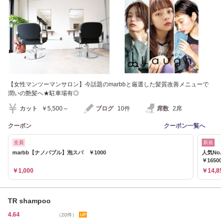
【女性マンツーマンサロン】今話題のmarbbと厳選した髪質改善メニューで
潤いの艶髪へ★駐車場有◎
カット
￥5,500～
ブログ
10件
席数
2席
クーポン
クーポン一覧へ
全員
新規
marbb【ナノバブル】泡スパ ￥1000
人気N
￥1650
￥1,000
￥14,8
TR shampoo
4.64
（20件）