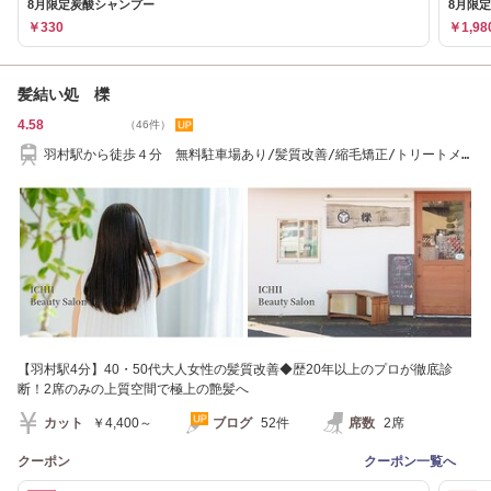
8月限定炭酸シャンプー
8月限定
￥330
￥1,98
髪結い処 櫟
4.58
（46件）
羽村駅から徒歩４分 無料駐車場あり/髪質改善/縮毛矯正/トリートメ
ント/白髪染め
【羽村駅4分】40・50代大人女性の髪質改善◆歴20年以上のプロが徹底診
断！2席のみの上質空間で極上の艶髪へ
カット
￥4,400～
ブログ
52件
席数
2席
クーポン
クーポン一覧へ