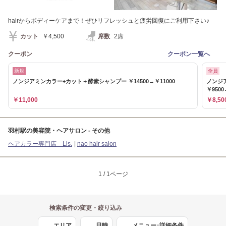
hairからボディーケアまで！ぜひリフレッシュと疲労回復にご利用下さい♪
カット
￥4,500
席数
2席
クーポン
クーポン一覧へ
新規
全員
ノンジアミンカラー+カット＋酵素シャンプー ￥14500→￥11000
ノンジ
￥9500
￥11,000
￥8,50
羽村駅の美容院・ヘアサロン - その他
ヘアカラー専門店 Lis.
nao hair salon
1 / 1ページ
検索条件の変更・絞り込み
エリア
日時
メニュー･詳細条件