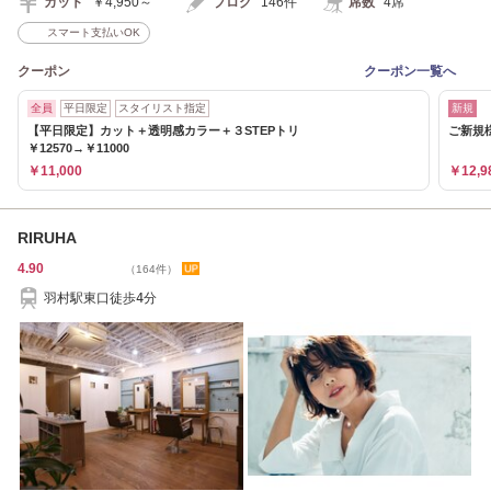
カット
￥4,950～
ブログ
146件
席数
4席
スマート支払いOK
クーポン
クーポン一覧へ
全員
平日限定
スタイリスト指定
新規
【平日限定】カット＋透明感カラー＋３STEPトリ
ご新規
￥12570→￥11000
￥11,000
￥12,9
RIRUHA
4.90
（164件）
羽村駅東口徒歩4分