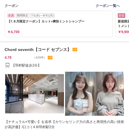
クーポン
クーポン一覧へ
全員
期間限定
7/1(水)～8/31(月)
新規
【7.８月限定クーポン】カット+爽快ミントシャンプー
新規限
トメン
￥4,700
￥9,90
Chord seventh【コード セブンス】
4.78
（428件）
【羽村駅徒歩2分】
【ナチュラル×可愛い】を追求【カウンセリング力の高さと再現性の高い技術
が高評価】/口コミ4.8/羽村駅2分