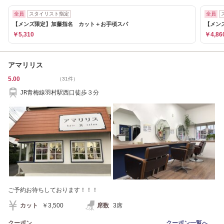
全員
スタイリスト指定
全員
【メンズ限定】加藤指名 カット＋お手頃スパ
【メン
￥5,310
￥4,86
アマリリス
5.00
（31件）
JR青梅線羽村駅西口徒歩３分
ご予約お待ちしております！！！
カット
￥3,500
席数
3席
クーポン
クーポン一覧へ