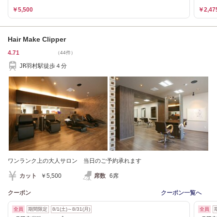
￥5,500
￥2,47
Hair Make Clipper
4.71
（44件）
JR羽村駅徒歩４分
ワンランク上の大人サロン 当日のご予約承れます
カット
￥5,500
席数
6席
クーポン
クーポン一覧へ
全員
期間限定
8/1(土)～8/31(月)
全員