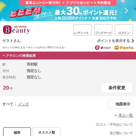
レディース
ブックマーク
ログイン
ゲストさん
ポイントを表示する
ポイントが1%たまる！
ポイントはサロン予約でつかえる！
ヘアサロンの検索結果
羽村駅
駅
指定なし
日付
指定なし
来店時刻
20
条件変更
件
すべて
メンズ
地図表示
求人一覧
口コミ・平均点について
オススメ順
標準
並び順について