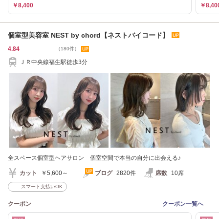
￥8,400
￥8,40
個室型美容室 NEST by chord【ネストバイコード】
4.84
（180件）
ＪＲ中央線福生駅徒歩3分
全スペース個室型ヘアサロン 個室空間で本当の自分に出会える♪
カット
￥5,600～
ブログ
2820件
席数
10席
スマート支払いOK
クーポン
クーポン一覧へ