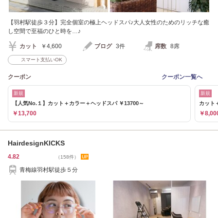
【羽村駅徒歩３分】完全個室の極上ヘッドスパ♪大人女性のためのリッチな癒
し空間で至福のひと時を…♪
カット
￥4,600
ブログ
3件
席数
8席
スマート支払いOK
クーポン
クーポン一覧へ
新規
新規
【人気No.１】カット＋カラー＋ヘッドスパ ￥13700～
カット
￥13,700
￥8,00
HairdesignKlCKS
4.82
（158件）
青梅線羽村駅徒歩５分