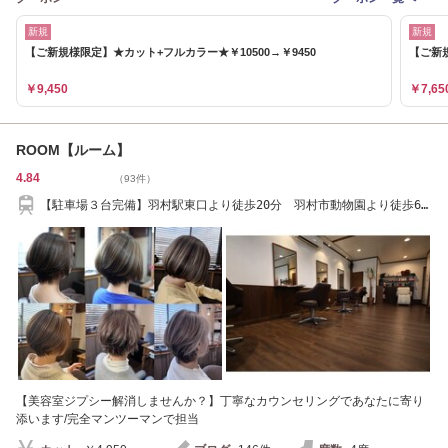
新規
新規
【ご新規様限定】★カット+フルカラー★￥10500→￥9450
【ご新規
￥9,450
￥7,65
ROOM【ルーム】
4.84
（93件）
【駐車場３台完備】羽村駅東口より徒歩20分 羽村市動物園より徒歩6
分
【美容室ジプシー解消しませんか？】丁寧なカウンセリングであなたに寄り
添います/完全マンツーマンで担当