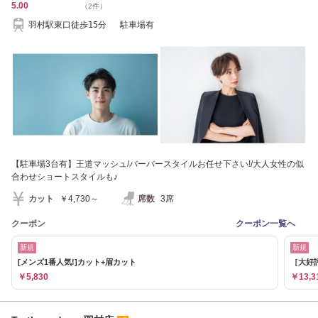
5.00
（2件）
羽村駅東口徒歩15分 駐車場有
【駐車場3台有】王道マッシュ/バーバースタイルお任せ下さい!/大人女性の似
合わせショートスタイルも♪
カット
￥4,730～
席数
3席
クーポン
クーポン一覧へ
新規
新規
[メンズ1番人気!]カット+眉カット
［大好
￥5,830
￥13,3