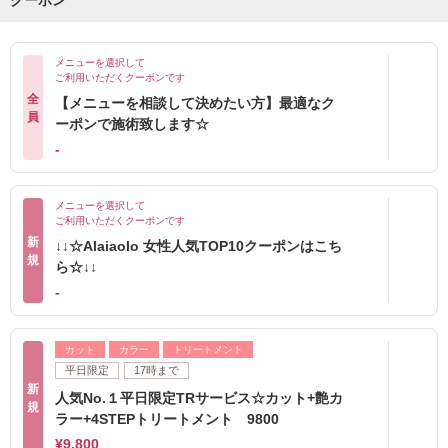
クーポン
メニューを選択して
ご利用いただくクーポンです
全
【メニューを相談して決めたい方】最適なク
員
ーポンで施術致します☆
-
メニューを選択して
ご利用いただくクーポンです
新
↓↓☆Alaiaolo 女性人気TOP10クーポンはこち
規
ら☆↓↓
-
カット
カラー
トリートメント
平日限定
17時まで
新
人気No.１平日限定TRサービス☆カット+艶カ
規
ラー+4STEPトリートメント 9800
¥9,800