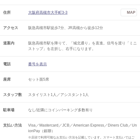
住所
大阪府高槻市大手町3-3
MAP
アクセス
阪急高槻市駅徒歩7分、JR高槻から徒歩12分
道案内
阪急高槻市駅を降りて、「城北通り」を直進。信号を渡り「ミニ
ストップ」を左折し、右手になります。
電話
番号を表示
座席
セット面5席
スタッフ数
スタイリスト1人／アシスタント1人
駐車場
なし/近隣にコインパーキング多数有り
支払い方法
Visa／Mastercard／JCB／American Express／Diners Club／Un
ionPay（銀聯）
※店頭で利用可能なお支払い方法を記載しています。スマート支払いではご