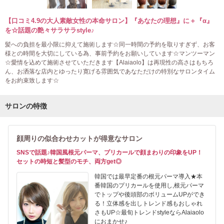
【口コミ4.9の大人素敵女性の本命サロン】『あなたの理想』に＋『α』
を☆話題の艶々サラサラstyle♪
髪への負担を最小限に抑えて施術します☆同一時間の予約を取りすぎず、お客
様との時間を大切にしている為、事前予約をお願いしています☆マンツーマン
☆愛情を込めて施術させていただきます【Alaiaolo】は再現性の高さはもちろ
ん、お洒落な店内とゆったり寛げる雰囲気であなただけの特別なサロンタイム
をお約束致します☆
サロンの特徴
顔周りの似合わせカットが得意なサロン
SNSで話題♪韓国風根元パーマ、プリカールで顔まわりの印象をUP！
セットの時短と髪型のモチ、両方get◎
韓国では最早定番の根元パーマ導入★本
番韓国のプリカールを使用し,根元パーマ
でトップや後頭部のボリュームUPができ
る！立体感を出しトレンド感もおしゃれ
さもUP☆最旬トレンドstyleならAlaiaolo
におまかせ♪