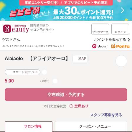
国内最大級の
サロン予約サイト
ブックマーク
ログイン
ゲストさん
ポイントを表示する
ポイントが1%たまる！
ポイントはサロン予約でつかえる！
Alaiaolo 【アライアオーロ】
MAP
スマート支払いOK
5.00
（19件）
空席確認・予約する
空席あり
本日の空席状況：
◯
スタッフ募集を見る
クーポン・メニュー
サロン情報