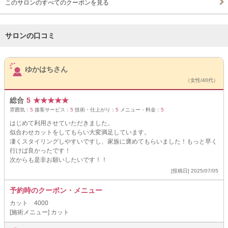
このサロンのすべてのクーポンを見る
サロンの口コミ
サロンPick Up
ゆかはちさん
（女性/40代）
総合
5
★
★
★
★
★
雰囲気：
5
接客サービス：
5
技術・仕上がり：
5
メニュー・料金：
5
はじめて利用させていただきました。
似合わせカットをしてもらい大変満足しています。
凄くスタイリングしやすいですし、家族に褒めてもらいました！もっと早く
行けば良かったです！
次からも是非お願いしたいです！！
[投稿日] 2025/07/05
予約時のクーポン・メニュー
カット 4000
[施術メニュー] カット