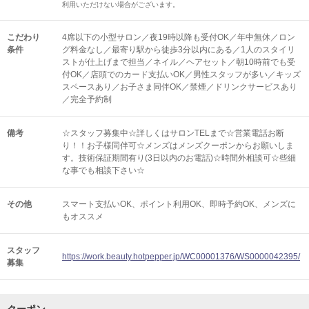
利用いただけない場合がございます。
こだわり
4席以下の小型サロン／夜19時以降も受付OK／年中無休／ロン
条件
グ料金なし／最寄り駅から徒歩3分以内にある／1人のスタイリ
ストが仕上げまで担当／ネイル／ヘアセット／朝10時前でも受
付OK／店頭でのカード支払いOK／男性スタッフが多い／キッズ
スペースあり／お子さま同伴OK／禁煙／ドリンクサービスあり
／完全予約制
備考
☆スタッフ募集中☆詳しくはサロンTELまで☆営業電話お断
り！！お子様同伴可☆メンズはメンズクーポンからお願いしま
す。技術保証期間有り(3日以内のお電話)☆時間外相談可☆些細
な事でも相談下さい☆
その他
スマート支払いOK
ポイント利用OK
即時予約OK
メンズに
もオススメ
スタッフ
https://work.beauty.hotpepper.jp/WC00001376/WS0000042395/
募集