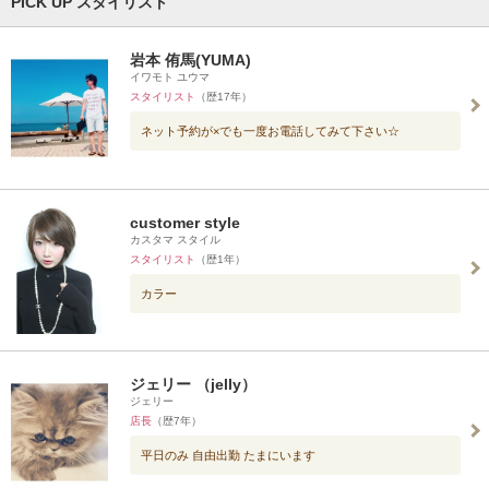
PICK UP スタイリスト
岩本 侑馬(YUMA)
イワモト ユウマ
スタイリスト
（歴17年）
ネット予約が×でも一度お電話してみて下さい☆
customer style
カスタマ スタイル
スタイリスト
（歴1年）
カラー
ジェリー （jelly）
ジェリー
店長
（歴7年）
平日のみ 自由出勤 たまにいます