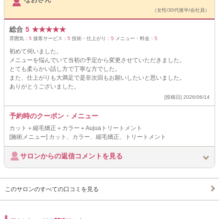
（女性/30代後半/会社員）
総合
5
★
★
★
★
★
雰囲気：
5
接客サービス：
5
技術・仕上がり：
5
メニュー・料金：
5
初めて伺いました。
メニューを悩んでいて当初の予定から変更させていただきました。
とても柔らかい話し方で丁寧な方でした。
また、仕上がりも大満足で是非次回もお願いしたいと思いました。
ありがとうございました。
[投稿日] 2026/06/14
予約時のクーポン・メニュー
カット＋縮毛矯正＋カラー＋Aujuaトリートメント
[施術メニュー] カット、カラー、縮毛矯正、トリートメント
サロンからの返信コメントを見る
このサロンのすべての口コミを見る