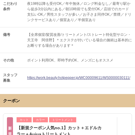
こだわり
夜19時以降も受付OK／年中無休／ロング料金なし／最寄り駅か
条件
ら徒歩3分以内にある／朝10時前でも受付OK／店頭でのカード
支払いOK／男性スタッフが多い／お子さま同伴OK／禁煙／ドリ
ンクサービスあり／個室あり／半個室あり
備考
【全席個室/髪質改善/トリートメント/ストレート特化型サロン・
天王寺 阿倍野】＊エクステが付いている場合の施術は基本的に
お断りする場合があります＊
その他
ポイント利用OK
即時予約OK
メンズにもオススメ
スタッフ
https://work.beauty.hotpepper.jp/WC00009611/WS0000030111/
募集
クーポン
カット
カラー
トリートメント
【新規クーポン人気no.1】カット＋エドルカ
新
規
ラー＋Aujuaトリートメント