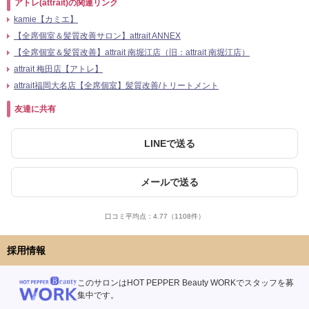
アトレ(attrait)の関連リンク
kamie【カミエ】
【全席個室＆髪質改善サロン】attrait ANNEX
【全席個室＆髪質改善】attrait 南堀江店（旧：attrait 南堀江店）
attrait 梅田店【アトレ】
attrait福岡大名店【全席個室】髪質改善/トリートメント
友達に共有
LINEで送る
メールで送る
口コミ平均点：
4.77
（1108件）
採用情報
このサロンはHOT PEPPER Beauty WORKでスタッフを募
集中です。