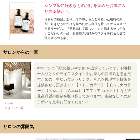
シンプルに好きなものだけを集めたお気に入
りの薬剤たち。
何百もの種類があり、その中からたどり着いた納得の薬
剤。好きなものだけを集めたから自信を持ってオススメで
きるサービス。『是非試してほしい！』と思える物しかな
いこだわりの一品。お客様のお好みのスタイルに合わせて
選定するのも楽しい。
サロンからの一言
attraitでは-日頃の扱いやすさ-を追求しています。お客様
一人ひとりのライフスタイルやお持ちの雰囲気を惹きだ
すための丁寧なカウンセリング、それを再現する技術を
提供させて頂きます！【エドルカラー】【イルミナカラ
ー】【flowdia】【Aujua】【アフィア コネクト】などの
最高品質の薬剤を取り揃えております。素敵な日々のお
手伝いを是非お任せください！
attrait
スタッフ一同
サロンの雰囲気