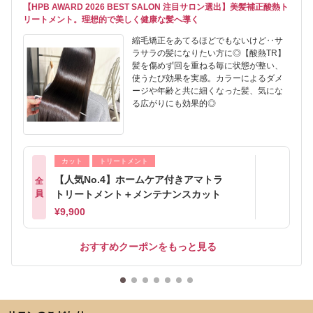
【HPB AWARD 2026 BEST SALON 注目サロン選出】美髪補正酸熱ト
リートメント。理想的で美しく健康な髪へ導く
縮毛矯正をあてるほどでもないけど‥サ
ラサラの髪になりたい方に◎【酸熱TR】
髪を傷めず回を重ねる毎に状態が整い、
使うたび効果を実感。カラーによるダメ
ージや年齢と共に細くなった髪、気にな
る広がりにも効果的◎
カット
トリートメント
【人気No.4】ホームケア付きアマトラ
全
員
トリートメント＋メンテナンスカット
¥9,900
おすすめクーポンをもっと見る