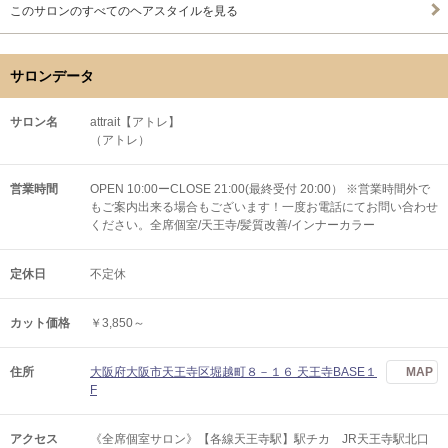
このサロンのすべてのヘアスタイルを見る
サロンデータ
サロン名
attrait【アトレ】
（アトレ）
営業時間
OPEN 10:00ーCLOSE 21:00(最終受付 20:00） ※営業時間外で
もご案内出来る場合もございます！一度お電話にてお問い合わせ
ください。全席個室/天王寺/髪質改善/インナーカラー
定休日
不定休
カット価格
￥3,850～
住所
大阪府大阪市天王寺区堀越町８－１６ 天王寺BASE１
MAP
F
アクセス
《全席個室サロン》【各線天王寺駅】駅チカ JR天王寺駅北口