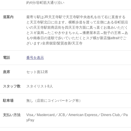
約4分/谷町筋大通り沿い
道案内
最寄り駅はJR天王寺駅で天王寺駅中央改札を出て右に直進する
と天王寺駅北口に出ます。横断歩道を渡って左側にある谷町筋沿
いの天王寺駅前商店街を四天王寺方面に真っ直ぐお進みいただく
とスギ薬局→たこやきやまちゃん→播磨屋本店→餃子の王将→あ
もや南春日の道順で歩いていただくとスグ横が新店舗attraitでご
ざいます♪全席個室/髪質改善/天王寺
電話
番号を表示
座席
セット面12席
スタッフ数
スタイリスト8人
駐車場
無し（店前にコインパーキング有）
支払い方法
Visa／Mastercard／JCB／American Express／Diners Club／Pa
yPay