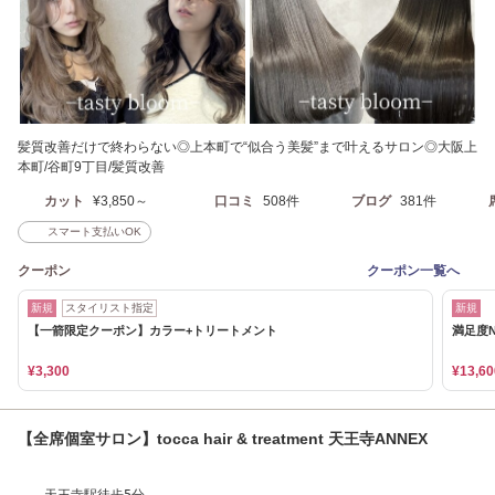
髪質改善だけで終わらない◎上本町で“似合う美髪”まで叶えるサロン◎大阪上
本町/谷町9丁目/髪質改善
カット
¥3,850～
口コミ
508件
ブログ
381件
スマート支払いOK
クーポン
クーポン一覧へ
新規
スタイリスト指定
新規
【一箭限定クーポン】カラー+トリートメント
満足度
¥3,300
¥13,60
【全席個室サロン】tocca hair & treatment 天王寺ANNEX
天王寺駅徒歩5分