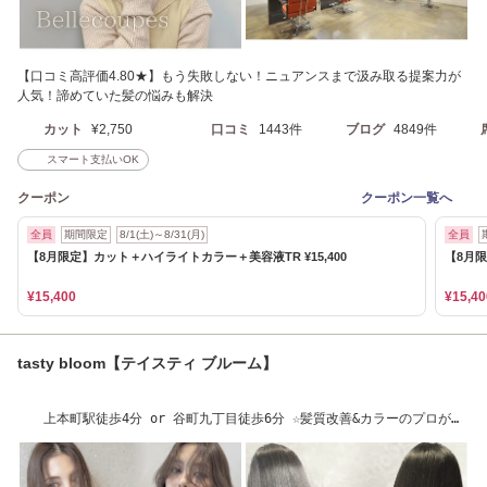
【口コミ高評価4.80★】もう失敗しない！ニュアンスまで汲み取る提案力が
人気！諦めていた髪の悩みも解決
カット
¥2,750
口コミ
1443件
ブログ
4849件
スマート支払いOK
クーポン
クーポン一覧へ
全員
期間限定
8/1(土)～8/31(月)
全員
【8月限定】カット＋ハイライトカラー＋美容液TR ¥15,400
【8月限
¥15,400
¥15,40
tasty bloom【テイスティ ブルーム】
上本町駅徒歩4分 or 谷町九丁目徒歩6分 ☆髪質改善&カラーのプロが集
まる特化サロン☆