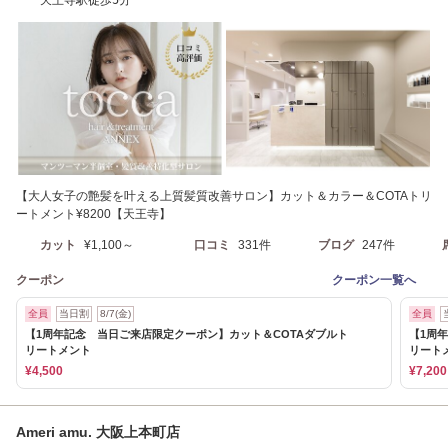
【大人女子の艶髪を叶える上質髪質改善サロン】カット＆カラー＆COTAトリ
ートメント¥8200【天王寺】
カット
¥1,100～
口コミ
331件
ブログ
247件
クーポン
クーポン一覧へ
全員
当日割
8/7(金)
全員
【1周年記念 当日ご来店限定クーポン】カット＆COTAダブルト
【1周
リートメント
リート
¥4,500
¥7,200
Ameri amu. 大阪上本町店