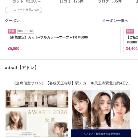
カット
¥2,200～
口コミ
125件
ブログ
385件
スマート支払いOK
クーポン
クーポン一覧へ
新規
9時～17時
新規
《新規限定》カット+フルカラー+マーブ＋TR￥5000
【ご新
￥8000
¥5,000
¥4,400
attrait【アトレ】
《全席個室サロン》【各線天王寺駅】駅チカ JR天王寺駅北口約4分/谷
町筋大通り沿い