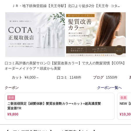
ＪＲ・地下鉄御堂筋線【天王寺駅】北口より徒歩2分【天王寺 コタ
COTA 髪質改善】
口コミ高評価の美髪サロン◎【髪質改善カラー】で大人の艶髪習慣【COTA】
オーダーメイドケア＊頭皮から美髪
カット
¥4,000～
口コミ
1148件
ブログ
1550件
クーポン
クーポン一覧へ
新規
全員
ご新規様限定【絹髪体験】髪質改善艶カラー+カット+超高濃度髪
NEW
質改善TR
¥9,800
¥10,30