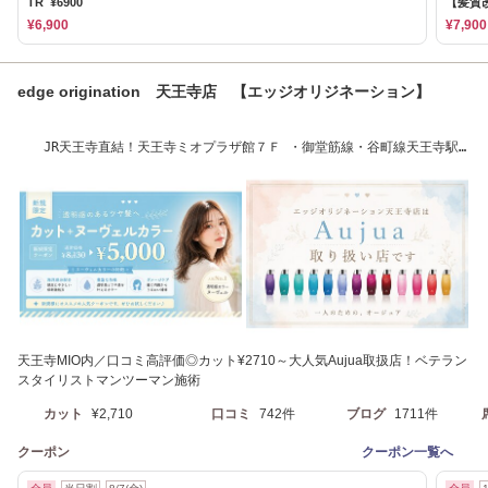
TR ¥6900
【髪質
¥6,900
¥7,900
edge origination 天王寺店 【エッジオリジネーション】
JR天王寺直結！天王寺ミオプラザ館７Ｆ ・御堂筋線・谷町線天王寺駅
[ボブ/カラー]
天王寺MIO内／口コミ高評価◎カット¥2710～大人気Aujua取扱店！ベテラン
スタイリストマンツーマン施術
カット
¥2,710
口コミ
742件
ブログ
1711件
クーポン
クーポン一覧へ