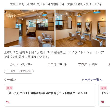
大阪上本町3分/谷町九丁目5分/鶴橋10分 大阪/上本町/ブリーチ/イン
ナーカラー
上本町３分/谷町９丁目５分/当日OK☆縮毛矯正・ハイライト・ショートヘア
で多くのお客様に喜ばれています。
カット
¥3,000～
口コミ
263件
ブログ
750件
スマート支払いOK
クーポン
クーポン一覧へ
全員
全員
【迷ったらこれ★】骨格診断×自分に似合うカット相談クーポン ¥0
【カラ
¥0
¥0