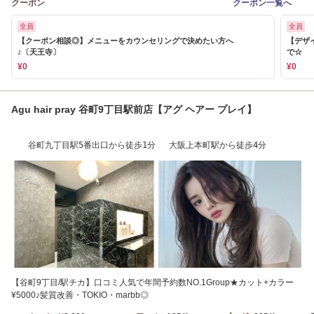
クーポン
クーポン一覧へ
全員
全員
【クーポン相談◎】メニューをカウンセリングで決めたい方へ
【デザ
♪〔天王寺〕
で☆
¥0
¥0
Agu hair pray 谷町9丁目駅前店【アグ ヘアー プレイ】
谷町九丁目駅5番出口から徒歩1分 大阪上本町駅から徒歩4分
【谷町9丁目/駅チカ】口コミ人気で年間予約数NO.1Group★カット+カラー
¥5000♪髪質改善・TOKIO・marbb◎