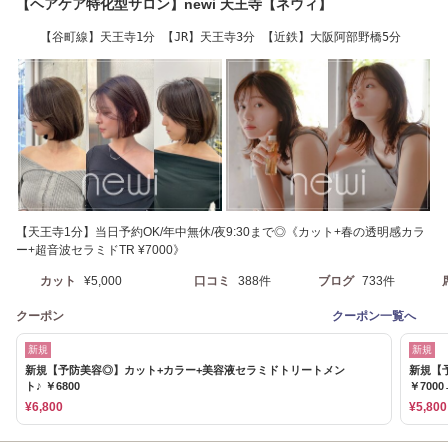
【ヘアケア特化型サロン】newi 天王寺【ネウィ】
【谷町線】天王寺1分 【JR】天王寺3分 【近鉄】大阪阿部野橋5分
【天王寺1分】当日予約OK/年中無休/夜9:30まで◎《カット+春の透明感カラ
ー+超音波セラミドTR ¥7000》
カット
¥5,000
口コミ
388件
ブログ
733件
クーポン
クーポン一覧へ
新規
新規
新規【予防美容◎】カット+カラー+美容液セラミドトリートメン
新規【
ト♪ ￥6800
￥7000
¥6,800
¥5,800