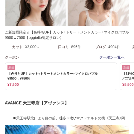
ご新規様限定☆【色持ちUP】カット+トリートメントカラー+マイクロバブル
9500→7500【oggiotto認定サロン】
カット
¥3,000～
口コミ
895件
ブログ
4904件
クーポン
クーポン一覧へ
新規
新規
【色持ちUP】カット+トリートメントカラー+マイクロバブル
【31%
¥9500→¥7500♪
バブル¥5
¥7,500
¥5,500
AVANCE.天王寺店【アヴァンス】
JR天王寺駅北口より目の前、徒歩30秒/マクドナルドの横《天王寺/阿倍
野/あべの》