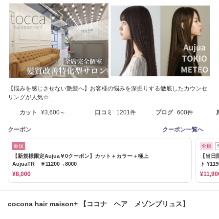
5分】
【悩みを感じさせない艶髪へ】お客様の悩みを深掘りする徹底したカウンセ
リングが人気☆
カット
¥3,600～
口コミ
1201件
ブログ
600件
クーポン
クーポン一覧へ
新規
全員
【新規様限定Aujua￥0クーポン】カット＋カラー＋極上
【当日
AujuaTR ￥11200→8000
ト ¥119
¥8,000
¥11,90
cocona hair maison+ 【ココナ ヘア メゾンプリュス】