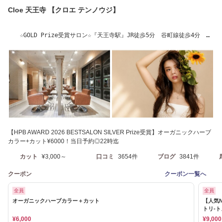
Cloe 天王寺 【クロエ テンノウジ】
☆GOLD Prize受賞サロン☆『天王寺駅』JR徒歩5分 谷町線徒歩4分
TEL 06-6776-2271
【HPB AWARD 2026 BESTSALON SILVER Prize受賞】オーガニックハーブ
カラー+カット¥6000！当日予約◎22時迄
カット
¥3,000～
口コミ
3654件
ブログ
3841件
クーポン
クーポン一覧へ
全員
全員
オーガニックハーブカラー＋カット
【人気
トリ-
¥6,000
¥9,000