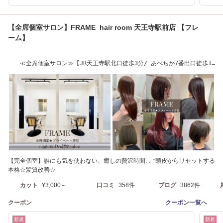
【全席個室サロン】FRAME hair room 天王寺駅前店 【フレ
ーム】
≪全席個室サロン≫【JR天王寺駅北口徒歩3分/ あべちか7番出口徒歩1
分】06-6777-7665
【完全個室】誰にも気を使わない、癒しの贅沢時間.．*頭皮からリセットする
本格☆髪質改善☆
カット
¥3,000～
口コミ
358件
ブログ
3862件
クーポン
クーポン一覧へ
新規
新規