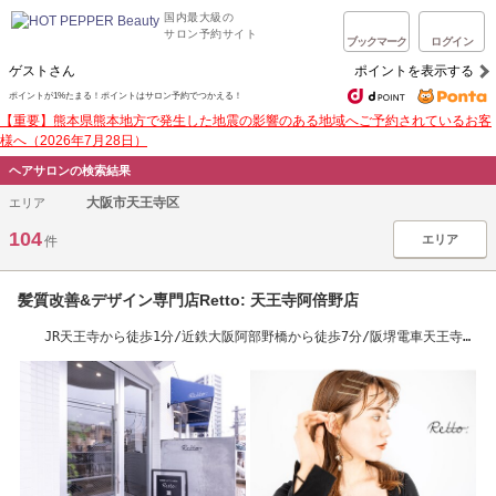
国内最大級の
サロン予約サイト
ブックマーク
ログイン
ゲストさん
ポイントを表示する
ポイントが1%たまる！ポイントはサロン予約でつかえる！
【重要】熊本県熊本地方で発生した地震の影響のある地域へご予約されているお客
様へ（2026年7月28日）
ヘアサロンの検索結果
大阪市天王寺区
エリア
104
エリア
件
髪質改善&デザイン専門店Retto: 天王寺阿倍野店
JR天王寺から徒歩1分/近鉄大阪阿部野橋から徒歩7分/阪堺電車天王寺駅
前から徒歩6分