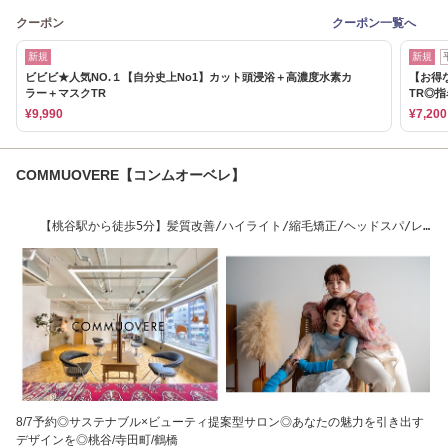
クーポン
クーポン一覧へ
新規
新規
ビビビ★人気NO.１【自分史上No1】カット頭浸浴＋高濃度水素カ
【お得
ラー＋マスクTR
TR◎
¥9,990
¥7,200
COMMUOVERE【コンムオーベレ】
【桃谷駅から徒歩5分】髪質改善/ハイライト/縮毛矯正/ヘッドスパ/レ
イヤーカット
8/7予約◎サステナブル×ビューティ提案型サロン◎あなたの魅力を引き出す
デザインを◎桃谷/寺田町/鶴橋