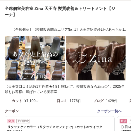
全席個室美容室 Zina 天王寺 髪質改善＆トリートメント【ジ
ーナ】
【全席個室】【髪質改善関西エリアNo.1】天王寺駅徒歩1分/あべちか16
番出口 徒歩1分
【天王寺口コミ総数1万件超★4.8】感動◇*。髪質改善ならZina◇*。2025年
最もお客様に選ばれている美容室
カット
¥1,100～
口コミ
1776件
ブログ
1429件
クーポン
クーポン一覧へ
全員
平日限定
新規
リタッチケアカラー（リタッチ２センチまで）+カットorクイック
【1日5