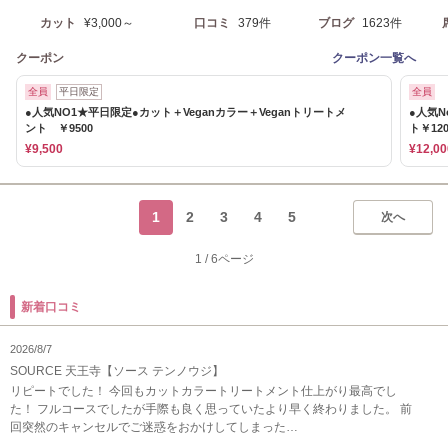
カット
¥3,000～
口コミ
379件
ブログ
1623件
クーポン
クーポン一覧へ
全員
平日限定
全員
●人気NO1★平日限定●カット＋Veganカラー＋Veganトリートメ
●人気
ント ￥9500
ト￥120
¥9,500
¥12,00
1
2
3
4
5
次へ
1
/
6ページ
新着口コミ
2026/8/7
SOURCE 天王寺【ソース テンノウジ】
リピートでした！ 今回もカットカラートリートメント仕上がり最高でし
た！ フルコースでしたが手際も良く思っていたより早く終わりました。 前
回突然のキャンセルでご迷惑をおかけしてしまった…