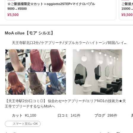
☆ご新規様限定☆カット＋oggiotto2STEP+マイクロバブル
ご新規カ
9000→¥5500
15000→
¥5,500
¥9,500
MoA cilue【モア シルエ】
天王寺駅北口2分/ケアブリーチ/ダブルカラー/ハイトーン/韓国/レイヤ
ーカット/学割U24
【天王寺駅2分/口コミ◎】 似合わせ×ケアブリーチ/エリアNO1の技術力★天
王寺でブリーチするならMoAへ
カット
¥1,100
口コミ
141件
ブログ
286件
スマート支払いOK