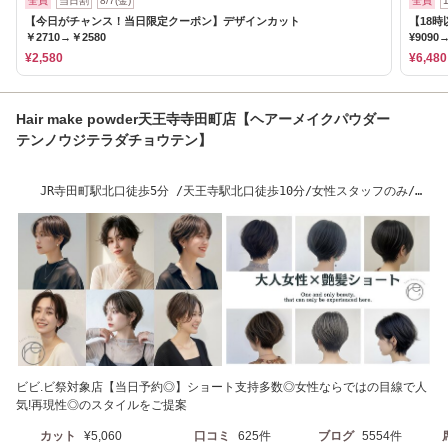
全員
当日割
8/7(金)
全員
【今日がチャンス！当日限定クーポン】デザインカット
【18時
￥2710→￥2580
¥9090→
¥2,580
¥6,480
Hair make powder天王寺寺田町店【ヘアーメイクパウダー
テンノウジテラダチョウテン】
JR寺田町駅北口徒歩5分 /天王寺駅北口徒歩10分/女性スタッフのみ/髪
質改善/水素カラー
ビビ.ビ祭対象店【当日予約◎】ショート支持多数◎女性ならではの目線で人
気!再現性◎のスタイルをご提案
カット
¥5,060
口コミ
625件
ブログ
5554件