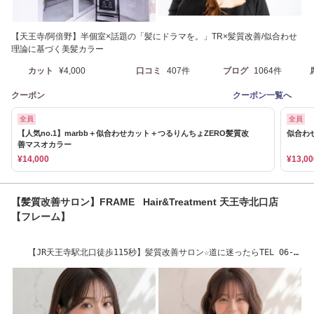
【天王寺/阿倍野】半個室×話題の「髪にドラマを。」TR×髪質改善/似合わせ
理論に基づく美髪カラー
カット
¥4,000
口コミ
407件
ブログ
1064件
クーポン
クーポン一覧へ
全員
全員
【人気no.1】marbb＋似合わせカット＋つるりんちょZERO髪質改
似合わ
善マスオカラー
¥14,000
¥13,00
【髪質改善サロン】FRAME Hair&Treatment 天王寺北口店
【フレーム】
【JR天王寺駅北口徒歩115秒】髪質改善サロン☆道に迷ったらTEL 06-
6777-7220まで