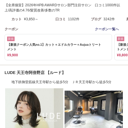
【全席個室】2026年HPB AWARDサロン部門注目サロン 口コミ1000件以
上/高評価の4.76/髪質改善/多数のTR
カット
¥3,850～
口コミ
1102件
ブログ
3242件
クーポン
クーポン一覧へ
新規
新規
【新規クーポン人気no.1】カット＋エドルカラー＋Aujuaトリート
【新規ク
メント
トメン
¥9,900
¥8,800
LUDE 天王寺阿倍野店 【ルード】
地下鉄御堂筋線天王寺駅から徒歩5分 ＪＲ天王寺駅から徒歩5分