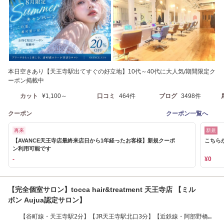
本日空きあり【天王寺駅出てすぐの好立地】10代～40代に大人気/期間限定ク
ーポン掲載中
カット
¥1,100～
口コミ
464件
ブログ
3498件
クーポン
クーポン一覧へ
再来
新規
【AVANCE天王寺店最終来店日から1年経ったお客様】新規クーポ
こちら
ン利用可能です
-
¥0
【完全個室サロン】tocca hair&treatment 天王寺店 【ミル
ボン Aujua認定サロン】
【谷町線・天王寺駅2分】【JR天王寺駅北口3分】【近鉄線・阿部野橋駅