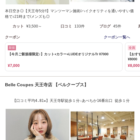
本日空き◎【天王寺5分!!】マンツーマン施術/ハイクオリティを通いやすい価
格で♪21時まで/メンズも◎
カット
¥3,500～
口コミ
133件
ブログ
45件
クーポン
クーポン一覧へ
新規
全員
【今月ご新規様限定♪】カット+カラー+LUDEオリジナルTr ¥7000
【おす
¥8000
¥7,000
¥8,000
Belle Coupes 天王寺店 【ベルクープス】
【口コミ平均4.81★】天王寺駅徒歩１分☆あべちか16番出口 徒歩１分