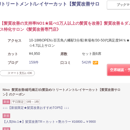
染め/トリートメント/レイヤーカット【髪質改善サロ
ブックマ
【髪質改善の支持率NO1★延べ1万人以上の髪質を改善】髪質改善＆ダ
ス特化サロン《髪質改善専門店》
10-18時OPEN♪百舌鳥八幡駅3分/駐車場有/30-50代満足度94％
アクセス
☆4.7以上サロン
¥4,950
セット面6席
カット
席数
159件
542件
ブログ
口コミ
UP
空席確認・
スマート支払いOK
Nino 髪質改善/縮毛矯正/白髪染め/トリートメント/レイヤーカット【髪質改善サロ
ン】のクーポン
新規
平日限定
0時～1時
↓↓↓【新規限定★髪質改善おすすめTOP5】↓↓↓
新規
【人気No.1★】髪質改善TR＋カット＋艶カラー ¥16800→￥9900
新規