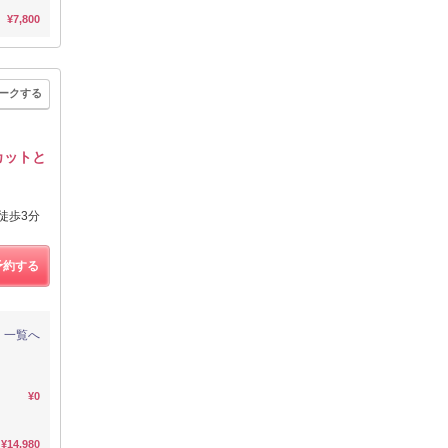
¥7,800
ークする
カットと
徒歩3分
予約する
一覧へ
¥0
¥14,980