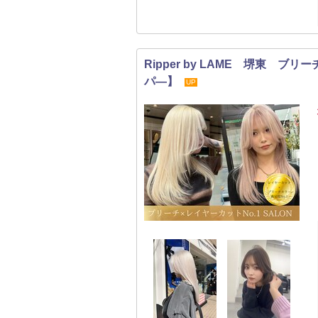
Ripper by LAME 堺東 
パ―】
UP