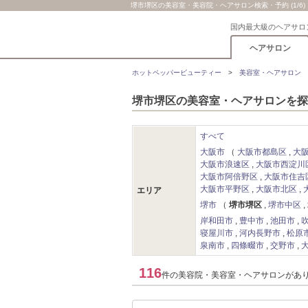
堺市堺区の美容室・美容院・ヘアサロン検索・予約 (1/6)
国内最大級のヘアサロ
ヘアサロン
ホットペッパービューティー
美容室・ヘアサロン
堺市堺区の美容室・ヘアサロンを探
すべて
大阪市
大阪市都島区
大
大阪市浪速区
大阪市西淀川
大阪市阿倍野区
大阪市住吉
大阪市平野区
大阪市北区
エリア
堺市
堺市堺区
堺市中区
岸和田市
豊中市
池田市
寝屋川市
河内長野市
松原
泉南市
四條畷市
交野市
116
件の美容院・美容室・ヘアサロンがあ