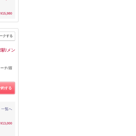
¥15,980
ークする
駅/メン
ーチ/眉
予約する
一覧へ
¥13,000