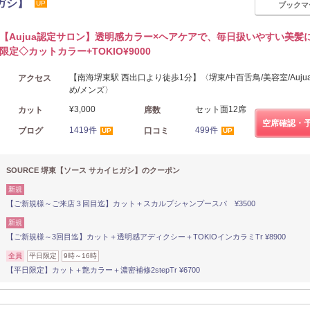
ヒガシ】
UP
ブックマ
【Aujua認定サロン】透明感カラー×ヘアケアで、毎日扱いやすい美髪
限定◇カットカラー+TOKIO¥9000
【南海堺東駅 西出口より徒歩1分】〈堺東/中百舌鳥/美容室/Auju
アクセス
め/メンズ〉
¥3,000
セット面12席
カット
席数
空席確認・
1419件
499件
ブログ
口コミ
UP
UP
SOURCE 堺東【ソース サカイヒガシ】のクーポン
新規
【ご新規様～ご来店３回目迄】カット＋スカルプシャンプースパ ¥3500
新規
【ご新規様～3回目迄】カット＋透明感アディクシー＋TOKIOインカラミTr ¥8900
全員
平日限定
9時～16時
【平日限定】カット＋艶カラー＋濃密補修2stepTr ¥6700