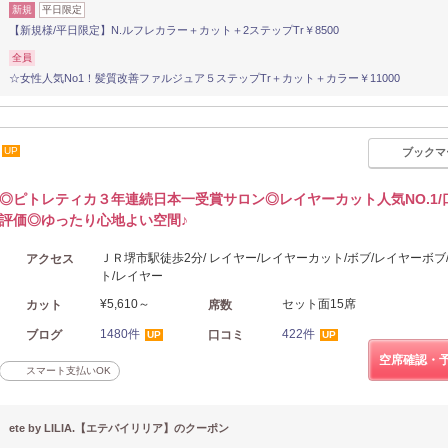
新規
平日限定
【新規様/平日限定】N.ルフレカラー＋カット＋2ステップTr￥8500
全員
☆女性人気No1！髪質改善ファルジュア５ステップTr＋カット＋カラー￥11000
UP
ブックマ
◎ピトレティカ３年連続日本一受賞サロン◎レイヤーカット人気NO.1/
評価◎ゆったり心地よい空間♪
ＪＲ堺市駅徒歩2分/ レイヤー/レイヤーカット/ボブ/レイヤーボブ
アクセス
ト/レイヤー
¥5,610～
セット面15席
カット
席数
1480件
422件
ブログ
口コミ
UP
UP
空席確認・
スマート支払いOK
ete by LILIA.【エテバイリリア】のクーポン