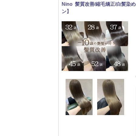
Nino 髪質改善/縮毛矯正/白髪
ン】