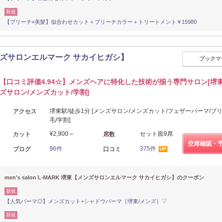
新規
【ブリーチ×美髪】似合わせカット＋ブリーチカラー＋トリートメント￥15980
堺東【メンズサロンエルマーク サカイヒガシ】
ブックマ
【口コミ評価4.94☆】メンズヘアに特化した技術が揃う専門サロン[堺東
ズサロン/メンズカット/学割]
堺東駅/徒歩1分 [メンズサロン/メンズカット/フェザーパーマ/ブリ
アクセス
毛/学割]
¥2,900～
セット面9席
カット
席数
空席確認・
96件
375件
ブログ
口コミ
UP
men's salon L-MARK 堺東【メンズサロンエルマーク サカイヒガシ】のクーポン
新規
【人気パーマ◎】メンズカット+シャドウパーマ［堺東/メンズ］▽
新規