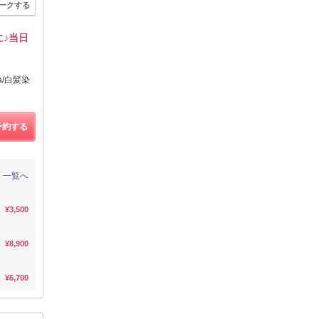
ークする
に♪当日
a/白髪染
予約する
一覧へ
¥3,500
¥8,900
¥6,700