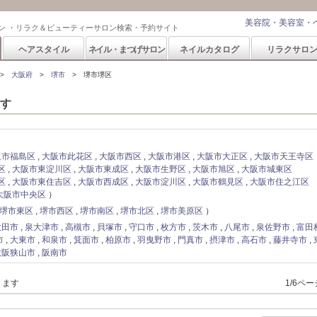
美容院・美容室・
ン ・リラク＆ビューティーサロン検索・予約サイト
ヘアスタイル
ネイル・まつげサロン
ネイルカタログ
リラクサロ
大阪府
堺市
堺市堺区
す
阪市福島区
大阪市此花区
大阪市西区
大阪市港区
大阪市大正区
大阪市天王寺区
区
大阪市東淀川区
大阪市東成区
大阪市生野区
大阪市旭区
大阪市城東区
区
大阪市東住吉区
大阪市西成区
大阪市淀川区
大阪市鶴見区
大阪市住之江区
大阪市中央区
堺市東区
堺市西区
堺市南区
堺市北区
堺市美原区
吹田市
泉大津市
高槻市
貝塚市
守口市
枚方市
茨木市
八尾市
泉佐野市
富田
市
大東市
和泉市
箕面市
柏原市
羽曳野市
門真市
摂津市
高石市
藤井寺市
大阪狭山市
阪南市
ります
1/6ペ