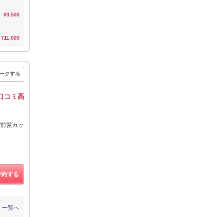
¥8,500
¥11,000
ークする
口コミ高
/前髪カッ
予約する
一覧へ