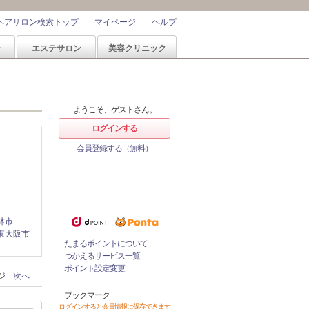
ヘアサロン検索トップ
マイページ
ヘルプ
ン
エステサロン
美容クリニック
ようこそ、ゲストさん。
ログインする
会員登録する（無料）
ホットペッパービューティーなら
ポイントが1%たまる！
ためたポイントをつかっておとく
にサロンをネット予約！
林市
東大阪市
たまるポイントについて
つかえるサービス一覧
ポイント設定変更
ージ
次へ
ブックマーク
ログインすると会員情報に保存できます