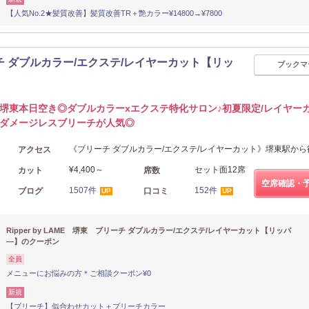
【人気No.2★髪質改善】髪質改善TR＋艶カラー¥14800→¥7800
ブリーチ ダブルカラー/エクステ/レイヤーカット【リッ
ブックマ
堺東本日空き◎ダブルカラーxエクステ特化サロン♪初夏限定/レイヤー
ダメージレスブリーチが人気◎
《ブリーチ ダブルカラー/エクステ/レイヤーカット》堺東駅から
アクセス
¥4,400～
セット面12席
カット
席数
空席確認・
1507件
152件
ブログ
口コミ
UP
UP
Ripper by LAME 堺東 ブリーチ ダブルカラー/エクステ/レイヤーカット【リッパ
―】のクーポン
全員
メニューにお悩みの方＊ご相談クーポン¥0
新規
【ブリーチ】似合わせカット＋ブリーチカラー