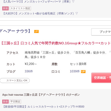
【人気パーマ◎】メンズカット+フェザーパーマ［堺東］▽
新規
スタイリスト指定
【大好評◎】メンズカット+曲がる縮毛矯正［堺東/メンズ］▽
【アグ ヘアー ナウラ】
UP
ブックマ
【三国ヶ丘】口コミ人気で年間予約数NO.1Group★フルカラー+カット¥6
南海高野線「三国ヶ丘」徒歩２分、「百舌鳥八幡」徒歩９分、「
アクセス
鳥」徒歩１８分
¥2,200～
セット面9席
カット
席数
336件
1039件
ブログ
口コミ
UP
空席確認・
スマート支払いOK
Agu hair nauraa 三国ヶ丘店【アグ ヘアー ナウラ】のクーポン
新規
平日限定
【新規様/平日限定】ルミシャスカラー+カット+2ステップTr￥8500