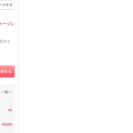
ークする
メージレ
★口コミ
予約する
一覧へ
¥0
¥9,900